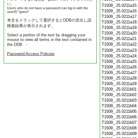
い。
T1509_.25.0211a15
Users who do not have a password can log in with the
T1509_.25.0211a16
userID "guest".
T1509_.25.0211a17
本文をドラッグして選択するとDDBの見出し語
T1509_.25.0211a18
検索結果が表示されます。
T1509_.25.0211a19
T1509_.25.0211a20
Select a portion of the text by dragging your
T1509_.25.0211a21
mouse to view all terms in the text contained in
T1509_.25.0211a22
the DDB. ・
T1509_.25.0211a23
Password Access Policies
T1509_.25.0211a24
T1509_.25.0211a25
T1509_.25.0211a26
T1509_.25.0211a27
T1509_.25.0211a28
T1509_.25.0211a29
T1509_.25.0211b01
T1509_.25.0211b02
T1509_.25.0211b03
T1509_.25.0211b04
T1509_.25.0211b05
T1509_.25.0211b06
T1509_.25.0211b07
T1509_.25.0211b08
T1509_.25.0211b09