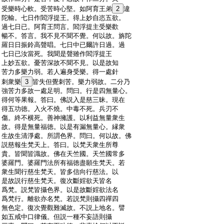
:
受樂時心軟。受苦時心堅。如阿育王弟
2
違
:
陀輸。七日作閻浮提王。得上妙自恣五欲。
:
過七日已。阿育王問言。閻浮提主受樂歡
:
暢不。答言。我不見不聞不覺。何以故。旃陀
:
羅日日振鈴高聲唱。七日中已爾許日過。過
:
七日已汝當死。我聞是聲雖作閻浮提王
:
上妙五欲。憂苦深故不聞不見。以是故知
:
苦力多樂力弱。若人遍身受樂。得一處針
:
刺衆樂
3
皆失但覺刺苦。樂力弱故。二分乃
:
強苦力多故一處足明。問曰。行是四無量心。
:
得何等果報。答曰。佛説入是慈三昧。現在
:
得五功徳。入火不燒。中毒不死。兵刃不
:
傷。終不横死。善神擁護。以利益無量衆生
:
故。得是無量福徳。以是有漏無量心。縁衆
:
生故生清淨處。所謂色界。問曰。何以故。佛
:
説慈報生梵天上。答曰。以梵天衆生所尊
:
貴。皆聞皆識故。佛在天竺國。天竺國常多
:
婆羅門。婆羅門法所有福徳盡願生梵天。若
:
衆生聞行慈生梵天。皆多信向行慈法。以
:
是故説行慈生梵天。復次斷婬欲天皆名
:
爲梵。説梵皆攝色界。以是故斷婬欲法名
:
爲梵行。離欲亦名梵。若説梵則攝四禪四
:
無色定。復次覺觀難滅故。不説上地名。譬
:
如五戒中口律儀。但説一種不妄語則攝