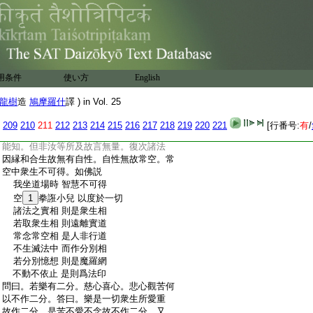
:
亦必當滅。菩薩得一切種智時。身出光明
:
照無量世界。一一光明變化作無量身。度
:
十方無量衆生。涅槃後八萬四千法聚。舍利
:
化度衆生。如劫盡火照久亦復滅。問曰。汝
:
自言光明變化作無量身。度十方無量衆生。
:
今何以言有量因縁故。所度亦應有量。答
用条件
使い方
English
:
曰。無量有二種。一者實無量。諸聖人所不
:
能量。譬如虚空涅槃衆生性是不可量。二
龍樹
造
鳩摩羅什
譯 ) in Vol. 25
:
者有法可量。但力劣者不能量。譬如須彌
:
山大海水斤兩
13
渧數多少。諸佛菩薩能知。諸
209
210
211
212
213
214
215
216
217
218
219
220
221
[行番号:
有
/
:
天世人所不能知。佛度衆生亦如是。諸佛
:
能知。但非汝等所及故言無量。復次諸法
:
因縁和合生故無有自性。自性無故常空。常
:
空中衆生不可得。如佛説
:
我坐道場時 智慧不可得
:
空
1
拳誑小兒 以度於一切
:
諸法之實相 則是衆生相
:
若取衆生相 則遠離實道
:
常念常空相 是人非行道
:
不生滅法中 而作分別相
:
若分別憶想 則是魔羅網
:
不動不依止 是則爲法印
:
問曰。若樂有二分。慈心喜心。悲心觀苦何
:
以不作二分。答曰。樂是一切衆生所愛重
:
故作二分。是苦不愛不念故不作二分。又