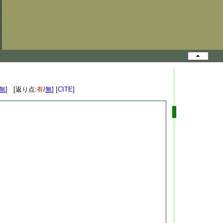
無
] [返り点:
有
/
無
]
[CITE]