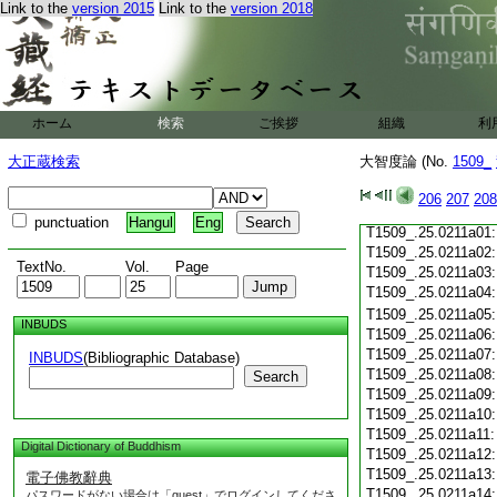
Link to the
version 2015
Link to the
version 2018
T1509_.25.0210c19
T1509_.25.0210c20
T1509_.25.0210c21
T1509_.25.0210c22
T1509_.25.0210c23
T1509_.25.0210c24
ホーム
検索
ご挨拶
組織
利
T1509_.25.0210c25
T1509_.25.0210c26
大正蔵検索
大智度論 (No.
1509_
T1509_.25.0210c27
T1509_.25.0210c28
206
207
208
T1509_.25.0210c29
punctuation
Hangul
Eng
T1509_.25.0211a01
T1509_.25.0211a02
TextNo.
Vol.
Page
T1509_.25.0211a03
T1509_.25.0211a04
T1509_.25.0211a05
INBUDS
T1509_.25.0211a06
T1509_.25.0211a07
INBUDS
(Bibliographic Database)
T1509_.25.0211a08
Search
T1509_.25.0211a09
T1509_.25.0211a10
T1509_.25.0211a11
Digital Dictionary of Buddhism
T1509_.25.0211a12
T1509_.25.0211a13
電子佛教辭典
T1509_.25.0211a14
パスワードがない場合は「guest」でログインしてくださ