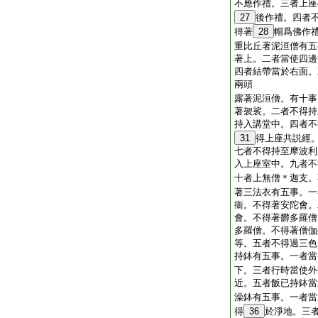
不應作禮。三者上座
27
後作禮。四者
得著
28
帽爲佛作
重比丘著泥洹僧有五
著上。二者當使四邊
四者結帶當於右面。
兩頭
露著泥洹僧。有十事
著袈裟。二者不得持
持入講堂中。四者不
31
得上座共説經
七者不得持至摩波利
入上座室中。九者不
十者上無僧＊迦支。
著三法衣有五事。一
衞。不得著安陀會。
會。不得著欝多羅僧
多羅僧。不得著僧伽
等。五者不得過三色
持鉢有五事。一者當
下。三者行時當使外
近。五者飯已持鉢當
澡鉢有五事。一者當
得
36
於淨地。三