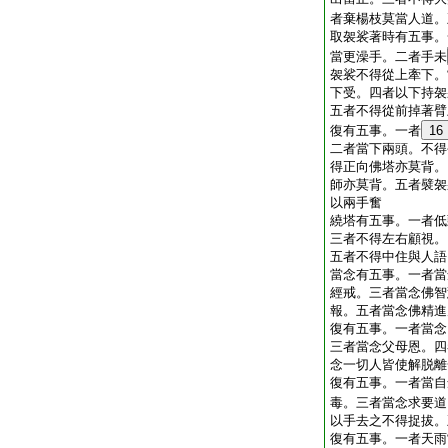
者棄楊枝莫當人道。
取袈裟著時有五事。
當更澡手。二者手未
袈裟不得從上牽下。
下受。四者以下持袈
五者不得從前掉著臂
復有五事。一者
16
二者當下兩頭。不得
得正向佛塔亦莫背。
師亦莫背。五者襞袈
以兩手奮
繞塔有五事。一者低
三者不得左右顧視。
五者不得中住與人語
當念有五事。一者當
經戒。三者當念佛智
報。五者當念佛精進
復有五事。一者當念
三者當念父母恩。四
念一切人皆使解脱離
復有五事。一者當自
毒。三者當念求要道
以手去之不得捉拔。
復有五事。一者天雨