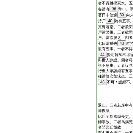
者不得跳擲棄水。五
各當有
38
常巾。
著日中使燥
39
向
持戸
40
鑰有五事
貫臂著指。二者欲閉
戸當諦視。三者欲開
戸。當徐脱之。四者
七日當拭去
43
鉎
復有五事。一者不得
44
賢明醫師不得
與世人諍語。四者母
説不急事。五者設見
行至人家讀經有五事
往當隨次如法坐。三
46
不可＊讀經不
退止。五者若座中有
應復讀
比丘至郡國縣長吏。
師事故。二者爲病死
者請比丘飯故
有七事不應往。一者