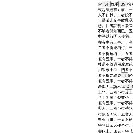
當
34
枕手
35
撿
夜起讀經有五事。一
人不如我。二者設不
正爲某比丘事故亂我
惡。四者設明日欲問
不解者所知而已。五
中語以行問人使窮。
在寺中有五事。一者
二者不得逆塔行。三
者不得唾塔上。五者
復有五事。一者不得
後還不得過用摩摩徳
用衆家手巾。四者不
者不得妄取衆
3
家
復有五事。一者不得
者與人共語不得
4
上坐。四者不得於上
＊上阿闍＊梨並坐
復有五事。一者不得
與人。三者不得持水
得飮若＊洗。五者人
復有五事。一者不得
得惡口罵人作畜生。
畫床上。四者不得花