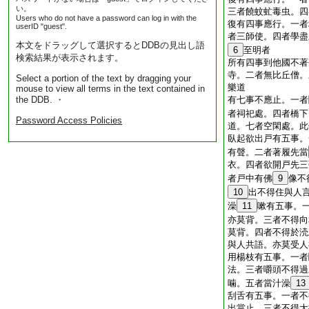
い。
三者饒蚊虻毒虫。四
Users who do not have a password can log in with the
復有四事應行。一者
userID "guest".
者三師使。四者學盡
本文をドラッグして選択するとDDBの見出し語
6
至明者
検索結果が表示されます。
所有四事到他國不著
寺。二者無比丘僧。
Select a portion of the text by dragging your
樂道
mouse to view all terms in the text contained in
the DDB. ・
有七事不應止。一者
者祠祀處。四者橋下
Password Access Policies
道。七者空閑處。此
臥起欲出戸有五事。
有聲。二者著履先當
衣。四者欲開戸先三
者戸中有佛
9
像不
10
出不得住與人
澡
11
嗽有五事。
亦莫背。三者不得向
莫背。四者不得於涜
與人共語。亦莫受人
用楊枝有五事。一者
法。三者嚼頭不得過
噛。五者當汁澡
13
刮舌有五事。一者不
出當止。三者不得大