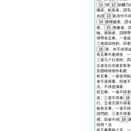
11
得
12
助爾乃
繩床。軟座者。謂毛
亦謂
13
私寺中不
14
善檀越者。謂
善。
15
善藥者。
物。善助者。謂禪帶
禪帶有五事。一者當
三者當頭有鉤。四者
16
草。亦不得用
有五事不應用坐。一
三者九十日竟時。四
五者至白衣家若客舍
安隱時得用作私匿
有五事。一者當用熟
者不過再重。四者不
法。不得使濕著
有五事。一者不得著
坐。三者不得著
18
行。五者天雨不得著
復有五事。一者不得
持問經。三者不得著
禮。四者不得
19
得用＊洗
有五事應相入室。一