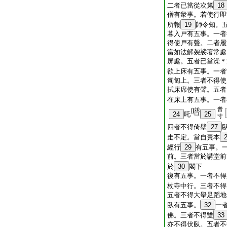
二者已當從次第
18
僧有衆事。若使行即
所報
19
師令知。
暮入戸有五事。一者
得使戸有聲。二者履
當如法解袈裟著常處
屏處。五者已當澡＊
欲上床有五事。一者
匍匐上。三者不得使
拭床席使有聲。五者
在床上有五事。一者
普
24
吒
25
寸
四者不得倚壁
27
走不定。當自責本
經行
29
有五事。
前。三者當於講堂前
於
30
閣下
復有五事。一者不得
杖寺中行。三者不得
五者不得大擧足蹈地
臥有五事。
32
一
佛。三者不得雙
33
亦不得伏臥。五者不