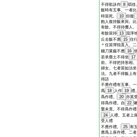
不得歌詠作
8
唱伎
飯時有五事。一者比
時當死。
10
但復
飽人復持飯來與。比
有餘。不得持擲人。
有餘當持
13
瀉淨
丘去飯不應
15
住
＊住當彈指直入。二
錢刀菓蓏不應
16
若承塵土不得坐
17
前。不得把持形相。
婦女。七者當如法坐
法。九者不得飯上有
得語
不應作禮有五事。一
爲
18
人作
19
禮
爲作禮。
20
亦莫
得爲作禮。自
22
槃未竟。不得爲作禮
24
人禮。五者上
受人禮
不應作禮。
25
有
應爲上座作禮。二者