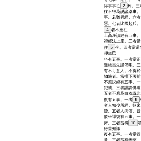
得事事往
2
到。三
往不得爲説諸藥事。
事。若難異經。六者
惡。七者比國起兵。
4
者不應往
上高座讀經有五事。
禮經法上座。三者當
住
5
坐。四者當還
却坐已
坐有五事。一者當正
聲絶當先讃偈唄。三
有不可意人。不得於
物施者。當排下著前
不應説經有五事。一
犯戒。三者誹謗佛道
五者不應爲白衣説比
復有五事。一者
9
者人知少所經。欲來
聽。五者人病酒。皆
欲坐禪復有五事。一
床。三者當得
10
得善知識
復有五事。一者當得
意。三者當有善藥。