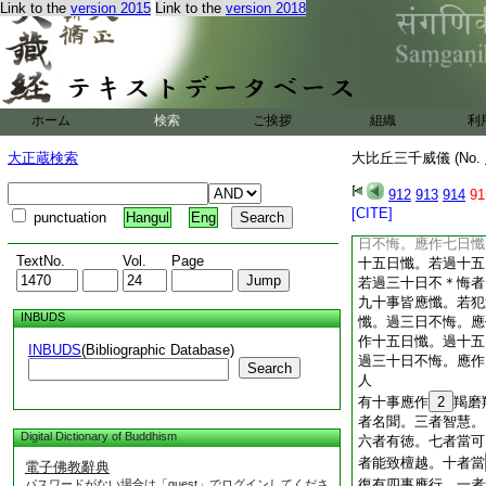
Link to the
version 2015
Link to the
version 2018
有三事不應懺。何等
眞相助不應懺。婬戲
應懺。是爲三不應懺
過一日即悔。應作三
作七日懺。過七日不
十五日不悔。應作三
ホーム
検索
ご挨拶
組織
利
悔。當更受戒。不者
大正蔵検索
大比丘三千威儀 (No.
十人。不滿二十人
出何
912
三十
913
49
914
事皆
91
典
[CITE]
punctuation
Hangul
Eng
不應懺。若犯一日即
日不悔。應作七日懺
TextNo.
Vol.
Page
十五日懺。若過十五
若過三十日不＊悔者
九十事皆應懺。若犯
INBUDS
懺。過三日不悔。應
作十五日懺。過十五
INBUDS
(Bibliographic Database)
過三十日不悔。應作
Search
人
有十事應作
2
羯磨
者名聞。三者智慧。
Digital Dictionary of Buddhism
六者有徳。七者當可
者能致檀越。十者當
電子佛教辭典
復有四事應行。一者
パスワードがない場合は「guest」でログインしてくださ