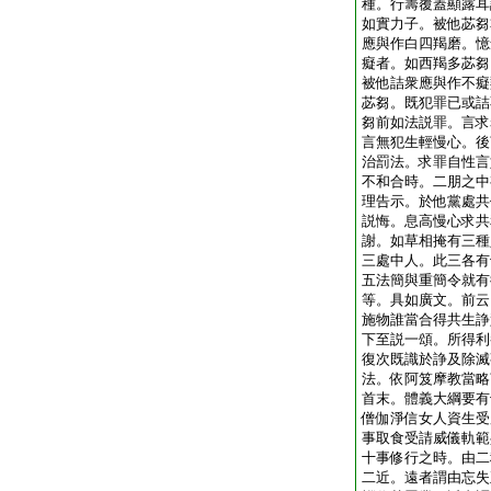
種。行籌覆蓋顯露耳
如實力子。被他苾芻
應與作白四羯磨。憶
癡者。如西羯多苾芻
被他詰衆應與作不癡
苾芻。既犯罪已或詰
芻前如法説罪。言求
言無犯生輕慢心。後
治罰法。求罪自性言
不和合時。二朋之中
理告示。於他黨處共
説悔。息高慢心求共
謝。如草相掩有三種
三處中人。此三各有
五法簡與重簡令就有
等。具如廣文。前云
施物誰當合得共生諍
下至説一頌。所得利
復次既識於諍及除滅
法。依阿笈摩教當略
首末。體義大綱要有
僧伽淨信女人資生受
事取食受請威儀軌範
十事修行之時。由二
二近。遠者謂由忘失