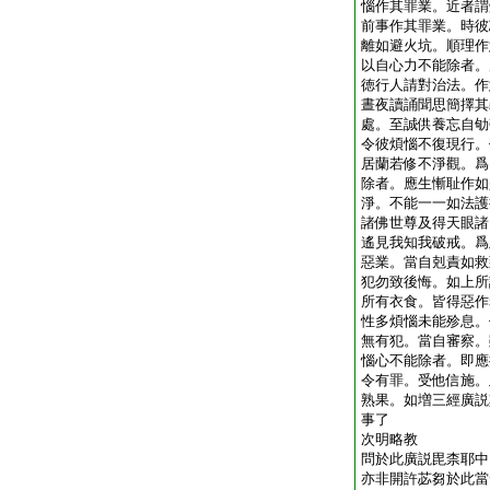
惱作其罪業。近者謂
前事作其罪業。時彼
離如避火坑。順理作
以自心力不能除者。
徳行人請對治法。作
晝夜讀誦聞思簡擇其
處。至誠供養忘自劬
令彼煩惱不復現行。
居蘭若修不淨觀。爲
除者。應生慚耻作如
淨。不能一一如法護
諸佛世尊及得天眼諸
遙見我知我破戒。爲
惡業。當自剋責如救
犯勿致後悔。如上所
所有衣食。皆得惡作
性多煩惱未能殄息。
無有犯。當自審察。
惱心不能除者。即應
令有罪。受他信施。
熟果。如増三經廣説
事了
次明略教
問於此廣説毘柰耶中
亦非開許苾芻於此當