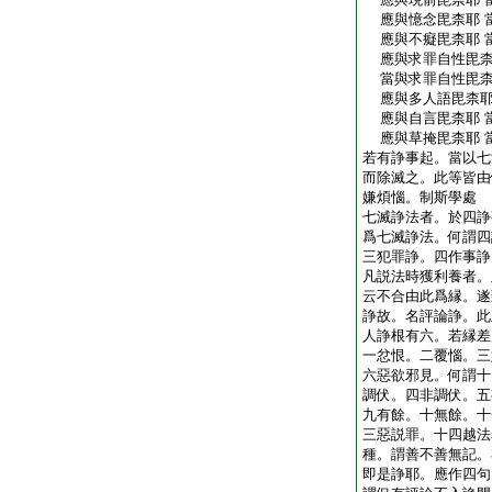
應與憶念毘柰耶 
應與不癡毘柰耶 
應與求罪自性毘
當與求罪自性毘
應與多人語毘柰耶
應與自言毘柰耶 
應與草掩毘柰耶 
若有諍事起。當以七
而除滅之。此等皆由
嫌煩惱。制斯學處
七滅諍法者。於四諍
爲七滅諍法。何謂四
三犯罪諍。四作事諍
凡説法時獲利養者。
云不合由此爲縁。遂
諍故。名評論諍。此
人諍根有六。若縁差
一忿恨。二覆惱。三
六惡欲邪見。何謂十
調伏。四非調伏。五
九有餘。十無餘。十
三惡説罪。十四越法
種。謂善不善無記。
即是諍耶。應作四句