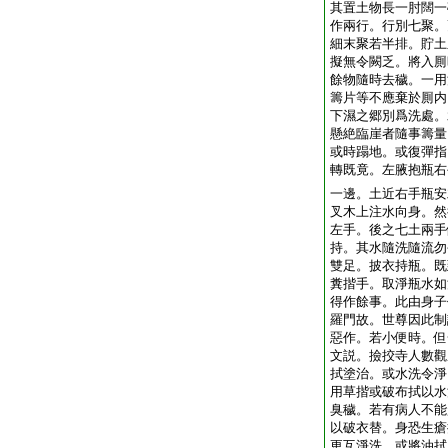
其置土物長一肘闊一
作兩行。行別七聚。
細末聚若半排。貯土
擬無令闕乏。將入厠
餘物隨時去穢。一用
籌片等不應棄於厠内
下濕之郷別爲洗處。
懸絶臨崖者隨事籌量
或時蹋地。或復彈指
轉既竟。左腋抱瓶右
一邊。土近右手瓶安
叉木上注水向身。然
左手。後之七土兩手
持。其水隨洗隨流勿
雙足。披衣持瓶。既
糞揩手。取淨瓶水如
得作餘事。此由身子
羅門故。世尊因此制
惡作。若小便時。但
文説。撿挍寺人數觀
拭塗治。或水洗令淨
用草揩或破布拭以水
臭穢。若有病人不能
以破衣替。身恐生瘡
更互淨洗。或將油拭