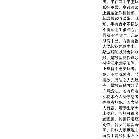
者。半在口中半墮鉢
舐掠兩脣。窣覩波形
上置蘿菔作相輪形。
其調戲致俗譏嫌。舐
舐。手有食水不振餘
不得觀他生嫌賤心。
霑及不淨所汚。凡欲
淨洗手已。方捉食器
人從苾芻乞鉢中水。
鄔波難陀以所食鉢水
賤。是故聖制授鉢水
盛滿清水誦聖伽他。
上無替不應安鉢者。
犯。不立洗鉢者。恐
損故。聽法之人先應
停。是故恭勤方能受
方爲説法。若有病者
及花果樹人所停息者
叢處者無犯。若大林
人行處。若渉生草田
上便利。若無可得者
置圊厠。其厠四邊應
別作。各安門扇皆著
屏。凡欲入厠應脱上
向洗手處於甎版石上