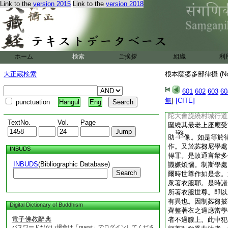
Link to the
version 2015
Link to the
version 2018
言汝可供養大師。不
畫爲三道。亦不以鏡
時。見面無犯。若看
知前後容顏改變生厭
以梳理髮。於諸善品
植諸樹未花未果不應
ホーム
検索
ご挨拶
組織
利
守者無犯。出入門戸
不應造次。若經行時
大正蔵検索
根本薩婆多部律攝 (N
若見瓶空應即添水。
應登上。若無求寂及
601
602
603
60
爲供養事上亦無犯。
無
]
[CITE]
punctuation
Hangul
Eng
耳璫。餘莊嚴具隨意
陀大會旋繞村城行道
TextNo.
Vol.
Page
圍繞其最老上座應受
助
像。如是等於
作。又於苾芻尼學處
INBUDS
得罪。是故通言衆多
INBUDS
(Bibliographic Database)
譏嫌煩惱。制斯學處
Search
爾時世尊作如是念。
衆著衣服耶。是時諸
所著衣服世尊。即以
有異也。因制苾芻披
Digital Dictionary of Buddhism
齊整著衣之過應當學
電子佛教辭典
者不過膝上。此中犯
パスワードがない場合は「guest」でログインしてくださ