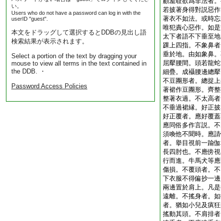
顧羞耻欲爲非法者。
い。
若披著身得對説惡作
Users who do not have a password can log in with the
著衣不如法。或時忘
userID "guest".
唯犯責心惡作。如是
本文をドラッグして選択するとDDBの見出し語
太下者語不下垂至地
検索結果が表示されます。
踝上四指。不象鼻者
垂於地。由如象鼻。
Select a portion of the text by dragging your
屈擪腰間。頭若龍蛇
mouse to view all terms in the text contained in
the DDB. ・
細疊。成襵腰邊總擪
不豆團形者。總捉上
Password Access Policies
著裙作豆團形。齊整
整著衣過。不太高者
不垂過裙縁。好正披
好正覆者。應好覆蓋
應同俗多作言説。不
須喚他不聞時。應請
者。擧目視前一踰伽
長四肘也。不應傍視
行而進。牛馬犬等應
傷損。不覆頭者。不
下衣服不得偏抄一邊
兩邊置於肩上。凡是
遠離。不搖身者。如
者。猶如小兒及瘨狂
搖動其頭。不肩排者