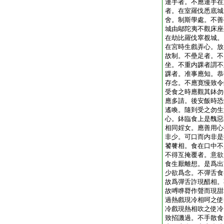
連手者。不應連手在
者。在室羅伐悉底城
舍。制斯學處。不善
城由鄔陀夷不觀床座
在劫比羅伐窣覩城。
在宮時生戲弄心。放
故制。不壘足者。不
坐。不重内踝者謂不
踝者。准事應知。恭
存念。不應寛慢致令
受食之時應觀其鉢勿
應多請。後安飯時恐
遙喚。隨到受之勿生
心。鉢臨食上是醜惡
相同婬女。應善用心
非少。可口而内非是
饕餮相。食在口中不
不得互掩覆者。意欲
食生厭離想。是爲出
少欲爲念。不彈舌食
故爲彈舌詐現醋相。
故㗘㗱脣作聲而現甜
過熱戲現冷相呵之使
冷戲現熱相吹之使冷
致招譏過。不手散食