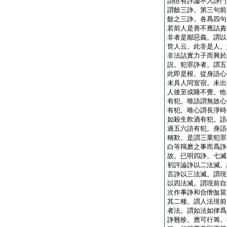
謂但有評論不入諍門
謂餘三諍。第三句前
餘之三諍。各爲四句
若前人是善不應詰責
非者是鄙惡義。謂以
世人云。此非是人。
非法詰實力子而興於
説。犯罪諍者。謂五
此即是根。從身語心
未具人同室宿。未出
人後至或睡不覺。他
有犯。唯語謂無故心
有犯。唯心謂長淨時
如殺生飮酒有犯。語
過五六語有犯。身語
稱歎。是謂三業犯罪
白等羯磨之事而爲諍
故。已明四諍。七滅
初評論諍以二法滅。
言諍以三法滅。謂現
以四法滅。謂現前自
次作事諍和合僧伽當
其二種。謂人法現前
者法。謂如法如律爲
諍難殄。應可行籌。