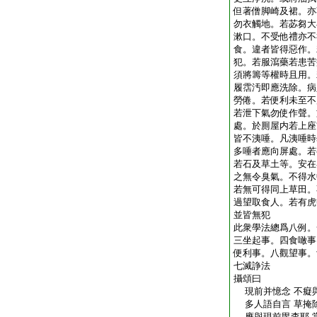
但著僧脚崎及裙。亦
勿衣觸地。若苾芻大
漱口。不受他禮亦不
食。違者皆得惡作。
犯。若服瀉藥若患苦
須將籌等權時且用。
履霑汚即應洗除。病
勞倦。若便利未至不
若泄下氣勿使作聲。
處。於厠屋内若上座
皆不洟唾。凡洟唾時
多唾者應向屏處。若
若石及草土等。安在
之無令臭氣。不得水
若無可得同上草田。
過望取食人。若有虎
並皆無犯
此衆學法總爲八例。
三坐起事。四食噉事
便利事。八觀望事。
七滅諍法
攝頌曰
現前并憶念 不癡
多人語自言 草掩
應與現前毘柰耶 