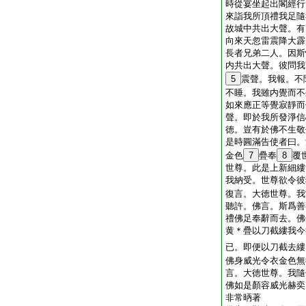
時從宴坐起出閣經行
來詣我所頂禮我足隨
故城中共出大聲。有
向來天忽雷震降大霹
長者兄弟二人。因斯
内共出大聲。彼問我
5
震聲。我報。不
不睡。我雖内覺而不
如來應正等覺寂靜而
聲。即於我所發淨信
徳。豈有於佛不生敬
是時圓滿告使者曰。
金色
7
疊奉
8
覆
世尊。此是上新細縷
我納受。世尊欲令彼
復言。大徳世尊。我
聽許。佛言。斯爲善
禮佛足奉辭而去。佛
黄＊疊以刀截縷我今
已。即便以刀截去縷
佛身威光令衣金色無
言。大徳世尊。我隨
佛如是顏容威光赫奕
非常昞著