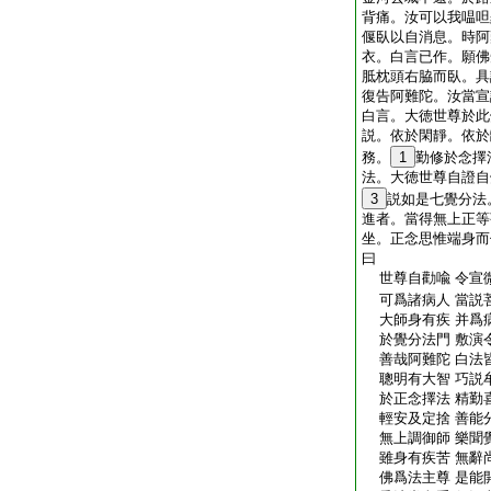
背痛。汝可以我嗢呾
偃臥以自消息。時阿
衣。白言已作。願佛
胝枕頭右脇而臥。具
復告阿難陀。汝當宣
白言。大徳世尊於此
説。依於閑靜。依於
務。
1
勤修於念擇
法。大徳世尊自證自
3
説如是七覺分法
進者。當得無上正等
坐。正念思惟端身而
曰
世尊自勸喩 令宣
可爲諸病人 當説
大師身有疾 并爲
於覺分法門 敷演
善哉阿難陀 白法
聰明有大智 巧説
於正念擇法 精勤
輕安及定捨 善能
無上調御師 樂聞
雖身有疾苦 無辭
佛爲法主尊 是能