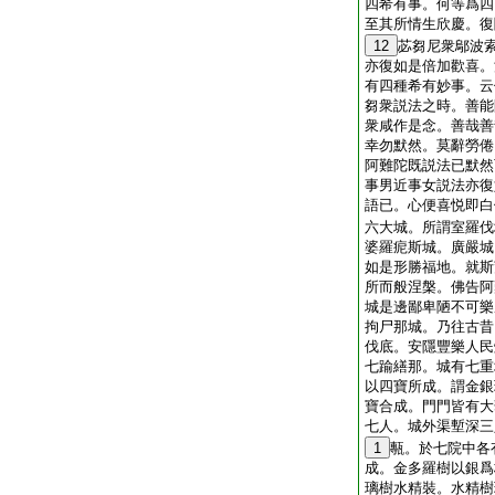
四希有事。何等爲四
至其所情生欣慶。復
12
苾芻尼衆鄔波
亦復如是倍加歡喜。
有四種希有妙事。云
芻衆説法之時。善能
衆咸作是念。善哉善
幸勿默然。莫辭勞倦
阿難陀既説法已默然
事男近事女説法亦復
語已。心便喜悦即白
六大城。所謂室羅伐
婆羅痆斯城。廣嚴城
如是形勝福地。就斯
所而般涅槃。佛告阿
城是邊鄙卑陋不可樂
拘尸那城。乃往古昔
伐底。安隱豐樂人民
七踰繕那。城有七重
以四寶所成。謂金銀
寶合成。門門皆有大
七人。城外渠塹深三
1
甎。於七院中各
成。金多羅樹以銀爲
璃樹水精裝。水精樹