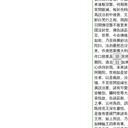
來速般涅槃。何期善
世間眼滅。毎於先時
爲説法初中後善。文
鮮白梵行之相。我因
日聞佛涅槃不復更來
隱沒於世。佛告諸苾
言。世尊。今在佛後
如前。乃至殊勝妙法
陀曰。汝勿憂愁悲泣
來。作身慈業獲大利
作口慈業及
10
意
難陀。過去
11
如
心供侍於我。未來諸
阿難陀。世相如是皆
住者。以是義故。汝
惱。不見世間從縁生
廣説法要。諸有可愛
皆離別。爾時世尊大
喜悦故。告諸苾芻。
之事。云何爲四。謂
既得見王深生慶悦。
是復有婆羅門衆諸長
王所。如上所説。乃
如轉輪王四希有事。