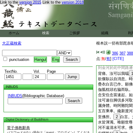
Link to the
version 2015
Link to the
version 2018
如以少金飾耳璫 
内假外實如眞相 
爾時世尊見鍛師子設
頌伽＊他曰
8
若施福増長
由善能除惡 惑盡
ホーム
検索
ご挨拶
組織
利
佛爲説法示教利喜。
内攝頌曰
大正蔵検索
根本説一切有部毘奈耶雜
佛出廣嚴西 迴願
經遊十聚落 最後
386
387
388
爾時世尊告阿難陀。
点:
無
/
有
]
[CITE]
punctuation
Hangul
Eng
阿難陀聞佛告已。即
到金河於此中間路邊
TextNo.
Vol.
Page
背痛。汝可以我嗢
欲偃臥以自消息。時
疊衣白言已作。願佛
INBUDS
伽胝枕頭右脇而臥。
念安住念當速起。如
INBUDS
(Bibliographic Database)
汝可速往脚倶多河取
Search
灑身體。時阿難陀聞
五百乘車。纔新渡河
至佛所。
2
白言。
Digital Dictionary of Buddhism
水皆渾濁。唯願世尊
河不遠清水可求。佛
電子佛教辭典
パスワードがない場合は「guest」でログインしてくださ