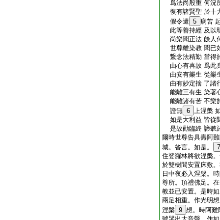
爲法尚殷重 何況
復有諸賢聖 於十
假令遭
5
病苦 
此等善持經 及以
尚樂聞正法 餘人
世尊離染教 聞已
繋念法精勤 當得
由心有喜故 爲此
由安有樂生 從樂
由有妙定捨 了諸
能離三有生 染著
能離諸有苦 不樂
證無
6
上涅槃 
如是大利益 皆從
是故勸臨終 諦聽
爾時世尊告具壽阿難
城。答言。如是。
住娑羅林將欲涅槃。
於雙樹間安置床敷。
日中夜必入涅槃。時
尊所。頂禮佛足。在
教並已安置。是時如
兩足相重。作光明想
涅槃
9
想。時阿難
號哭出大音聲。作如