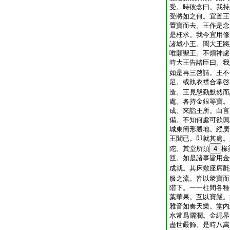
受。時彼念曰。我持
受將如之何。宜置王
置寶而去。王作是念
是枉求。我今宜用修
諸城小王。聞大王將
唯願聖王。不煩神慮
時大王告諸臣曰。我
如是再三啓請。王不
足。或執衣襟合掌啓
造。王見慇勤默然而
處。各持金銀等寶。
成。來詣王所。白言
備。不知何處可欲興
城東簡形勝地。縱廣
王聞已。即就其處。
陀。其堂所須
4
椽
匝。如是諸事皆用金
成就。其床敷座席氈
服之流。皆以衆寶而
階下。一一柱間各種
葉華果。互以寶嚴。
雅音如奏天樂。堂内
水常爲灑潤。金繩界
盡世嚴飾。是時八萬