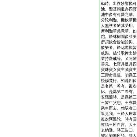
動時。出微妙響悦可
池。階基砌道亦四寶
池中多有可愛之華。
分陀利迦。極軟華極
人無護者隨其受用。
摩利迦華美意華。如
陀。於林樹間多諸美
所須飮食皆能給與。
欲樂者。於此遊觀皆
鼓樂。絲竹歌舞出妙
業持齋戒等。又阿難
善見。七寶具足具四
寶珠寶女寶主藏寶主
王壽命長遠。初爲王
後修梵行。如是四位
是名第一希有。復次
比。是爲第二希有。
安隱適時。是爲第三
王皆生父想。王亦愛
乘車而去。勅馭者曰
衆見我。王於人庶常
復次阿難陀。時有國
來詣王所白言。大王
哀納受。時王告曰。
豐足誠無所須。諸人