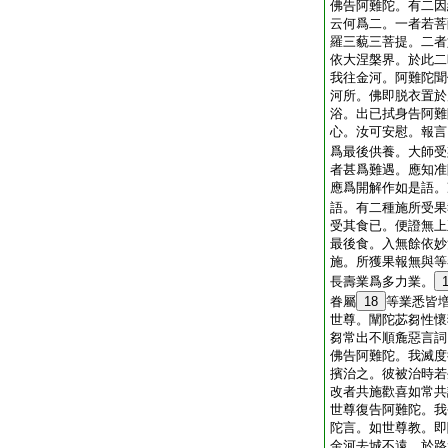
佛告阿難陀。有二因
云何爲二。一者若菩
羅三藐三菩提。二者
依大涅槃界。於此二
我往金河。阿難陀聞
河所。佛即脱衣置於
浴。出已拭身告阿難
心。汝可安慰。報言
爲最後供養。大師受
者甚爲難遇。應知准
應爲開解作如是語。
語。有二種施所受果
受其食已。便證無上
最後食。入無餘依妙
施。所獲果報無與等
長壽業爲多力業。
眷屬
18
等業悉皆
世尊。闡陀苾芻性懷
芻常出不順麁惡言詞
佛告阿難陀。我滅度
擯治之。彼被治時若
改者共施歡喜如常共
世尊復告阿難陀。我
陀言。如世尊教。即
金河去城不遠。於路