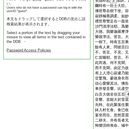
安隱即起
3
加趺。
い。
爾時有一壯士大臣。
Users who do not have a password can log in with the
佛世尊在樹下坐。容
userID "guest".
寂靜極善調柔。如妙
本文をドラッグして選択するとDDBの見出し語
禮世尊雙足在一面坐
検索結果が表示されます。
沙門清淨法耶。爲樂
大徳。我樂迦羅摩淨
Select a portion of the text by dragging your
樂彼淨法。答言。大
mouse to view all terms in the text contained in
the DDB. ・
一樹下。時有五百乘
餘有人來。問彼言曰
Password Access Policies
不。答言。不見。又
仁豈睡耶。答言。不
此而過。何不見聞。
而不見聞。由定力故
有上人澄心寂慮乃能
坌驚飛。蒙彼身衣而
信心愛樂其法。佛告
車所發音響。比虚空
白言大徳非但五百
音響。豈能大於雷震
先時。在此聚落住重
鉢入村乞食。食已收
宴坐而住。忽然雷震
二耕夫。并有長者兄
怖懼倶時喪命。城中