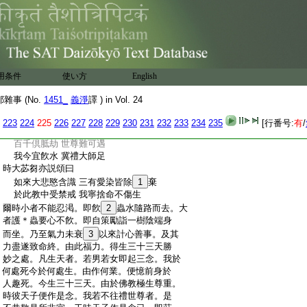
:
苾芻不應輒離三衣而宿。非尼師但那。然諸
:
苾芻不應故心而不持去。忘念者無犯
:
第一門第七子攝頌曰
:
水羅有五種 器共一處食
:
露形噉飮食 洗浴事應知
:
縁在室羅伐城。于時南方有二苾芻。欲往室
用条件
使い方
English
:
羅伐城禮世尊足。倶無水羅。於其中路無水
:
可得。熱渇逼身到一池所。一人報言具壽。可
事 (No.
1451_
義淨
譯 ) in Vol. 24
:
疾觀水欲飮除渇。即便鑒察見水有蟲。如是
:
再三隨處皆有。二人議曰。水既有蟲飮便害
223
224
225
226
227
228
229
230
231
232
233
234
235
[行番号:
有
/
:
命。今遭渇逼事欲如何。時小苾芻即説頌曰」
:
百千倶胝劫 世尊難可遇
:
我今宜飮水 冀禮大師足
:
時大苾芻亦説頌曰
:
如來大悲愍含識 三有愛染皆除
1
棄
:
於此教中受禁戒 我寧捨命不傷生
:
爾時小者不能忍渇。即飮
2
蟲水隨路而去。大
:
者護＊蟲要心不飮。即自策勵詣一樹陰端身
:
而坐。乃至氣力未衰
3
以來計心善事。及其
:
力盡遂致命終。由此福力。得生三十三天勝
:
妙之處。凡生天者。若男若女即起三念。我於
:
何處死今於何處生。由作何業。便憶前身於
:
人趣死。今生三十三天。由於佛教極生尊重。
:
時彼天子便作是念。我若不往禮世尊者。是