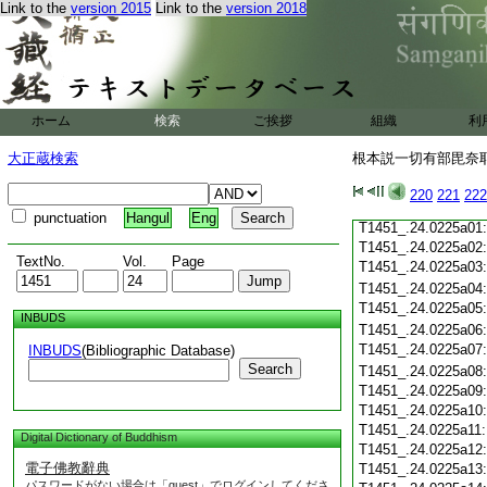
Link to the
version 2015
Link to the
version 2018
T1451_.24.0224c19
T1451_.24.0224c20
T1451_.24.0224c21
T1451_.24.0224c22
T1451_.24.0224c23
T1451_.24.0224c24
ホーム
検索
ご挨拶
組織
利
T1451_.24.0224c25
T1451_.24.0224c26
大正蔵検索
根本説一切有部毘奈耶雜
T1451_.24.0224c27
T1451_.24.0224c28
220
221
222
T1451_.24.0224c29
punctuation
Hangul
Eng
T1451_.24.0225a01
T1451_.24.0225a02
TextNo.
Vol.
Page
T1451_.24.0225a03
T1451_.24.0225a04
T1451_.24.0225a05
INBUDS
T1451_.24.0225a06
T1451_.24.0225a07
INBUDS
(Bibliographic Database)
Search
T1451_.24.0225a08
T1451_.24.0225a09
T1451_.24.0225a10
T1451_.24.0225a11
Digital Dictionary of Buddhism
T1451_.24.0225a12
電子佛教辭典
T1451_.24.0225a13
パスワードがない場合は「guest」でログインしてくださ