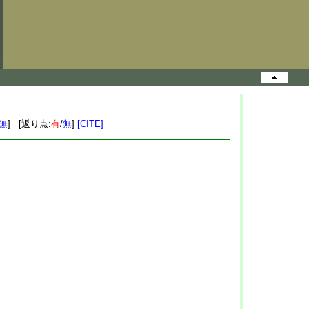
無
] [返り点:
有
/
無
]
[CITE]