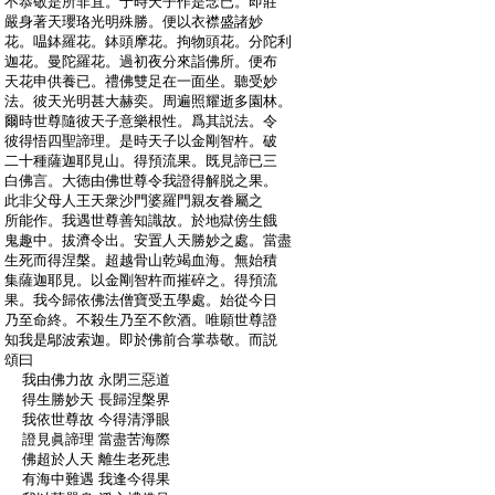
:
不恭敬是所非宜。于時天子作是念已。即莊
:
嚴身著天瓔珞光明殊勝。便以衣襟盛諸妙
:
花。嗢鉢羅花。鉢頭摩花。拘物頭花。分陀利
:
迦花。曼陀羅花。過初夜分來詣佛所。便布
:
天花申供養已。禮佛雙足在一面坐。聽受妙
:
法。彼天光明甚大赫奕。周遍照耀逝多園林。
:
爾時世尊隨彼天子意樂根性。爲其説法。令
:
彼得悟四聖諦理。是時天子以金剛智杵。破
:
二十種薩迦耶見山。得預流果。既見諦已三
:
白佛言。大徳由佛世尊令我證得解脱之果。
:
此非父母人王天衆沙門婆羅門親友眷屬之
:
所能作。我遇世尊善知識故。於地獄傍生餓
:
鬼趣中。拔濟令出。安置人天勝妙之處。當盡
:
生死而得涅槃。超越骨山乾竭血海。無始積
:
集薩迦耶見。以金剛智杵而摧碎之。得預流
:
果。我今歸依佛法僧寶受五學處。始從今日
:
乃至命終。不殺生乃至不飮酒。唯願世尊證
:
知我是鄔波索迦。即於佛前合掌恭敬。而説
:
頌曰
:
我由佛力故 永閉三惡道
:
得生勝妙天 長歸涅槃界
:
我依世尊故 今得清淨眼
:
證見眞諦理 當盡苦海際
:
佛超於人天 離生老死患
:
有海中難遇 我逢今得果