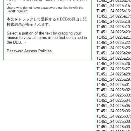
T1451_.24.0225a14
い。
T1451_.24.0225a15
Users who do not have a password can log in with the
T1451_.24.0225a16
userID "guest".
T1451_.24.0225a17
本文をドラッグして選択するとDDBの見出し語
T1451_.24.0225a18
検索結果が表示されます。
T1451_.24.0225a19
T1451_.24.0225a20
Select a portion of the text by dragging your
T1451_.24.0225a21
mouse to view all terms in the text contained in
the DDB. ・
T1451_.24.0225a22
T1451_.24.0225a23
Password Access Policies
T1451_.24.0225a24
T1451_.24.0225a25
T1451_.24.0225a26
T1451_.24.0225a27
T1451_.24.0225a28
T1451_.24.0225a29
T1451_.24.0225b01
T1451_.24.0225b02
T1451_.24.0225b03
T1451_.24.0225b04
T1451_.24.0225b05
T1451_.24.0225b06
T1451_.24.0225b07
T1451_.24.0225b08
T1451_.24.0225b09