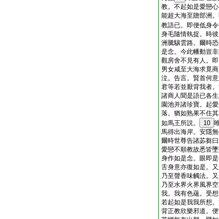
教。不起如是愛戀心
能超大海至贍部洲。
教語已。即便低身令
身毛隨情執捉。時彼
洲騰驤雲路。爾時恐
是念。今此幡動豈非
觀房舍不見有人。即
男女咸至大海求覓商
泣。告言。賢首何意
君等若並厭背我者。
諸商人聞是語已各生
園池并諸珍寶。起愛
落。猶如熟果不住其
如馬王所説。
10
馬得出海岸。安隱無
爾時世尊告諸苾芻曰
愛戀不順教故悉皆墜
身作如是念。眼即是
舌身意亦復如是。又
乃至聲香味觸法。又
乃至水界火界風界空
我。我有色蘊。受想
若起如是我我所想。
背正教欣樂邪道。便