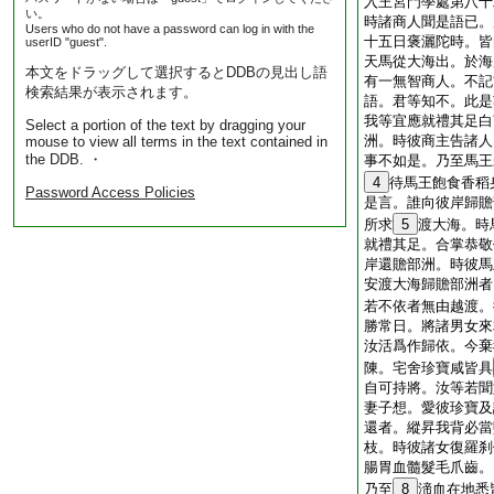
入王宮門學處第八十
い。
時諸商人聞是語已。
Users who do not have a password can log in with the
十五日褒灑陀時。皆
userID "guest".
天馬從大海出。於海
本文をドラッグして選択するとDDBの見出し語
有一無智商人。不記
検索結果が表示されます。
語。君等知不。此是
我等宜應就禮其足白
Select a portion of the text by dragging your
洲。時彼商主告諸人
mouse to view all terms in the text contained in
the DDB. ・
事不如是。乃至馬王
4
待馬王飽食香稻
Password Access Policies
是言。誰向彼岸歸贍
所求
5
渡大海。時
就禮其足。合掌恭敬
岸還贍部洲。時彼馬
安渡大海歸贍部洲者
若不依者無由越渡。
勝常日。將諸男女來
汝活爲作歸依。今棄
陳。宅舍珍寶咸皆具
自可持將。汝等若聞
妻子想。愛彼珍寶及
還者。縱昇我背必當
枝。時彼諸女復羅刹
腸胃血髓髮毛爪齒。
乃至
8
渧血在地悉