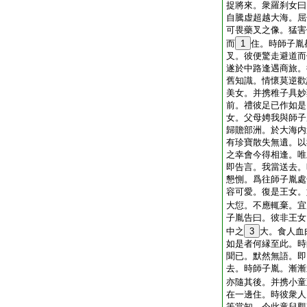
捉將來。衆羅刹女曰
自騰虚超越大海。屈
可畏藥叉之像。猛害
而
1
住。時師子胤
叉。彼便驚走避道而
遂於中路逢遇商旅。
舊知識。情懷莫逆歡
美女。并携稚子具妙
前。禮彼足已作如是
女。父母娉我與師子
歸贍部洲。於大海内
有珍寶散失無遺。以
之幸會今得相逢。唯
即告言。我當送去。
懇惻。爲往師子胤處
容可愛。復是王女。
大愆。不應輒棄。宜
子胤告曰。彼非王女
中之
3
大。食人血
如是者何縁至此。時
聞已。默然無語。即
去。時師子胤。漸漸
亦隨其後。并携小童
在一邊住。時彼衆人
等當知。今此童兒觀