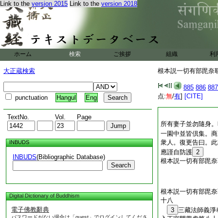
Link to the
version 2015
Link to the
version 2018
ホーム
検索
ご挨拶
組織
利
大正蔵検索
根本説一切有部毘奈耶 
885
886
887
点:
無
/
有
]
[CITE]
punctuation
Hangul
Eng
TextNo.
Vol.
Page
所有妻子並勿隨身。
一園中並皆倶集。商
衆人。復更告曰。此
INBUDS
應謹自防護
2
INBUDS
(Bibliographic Database)
根本説一切有部毘奈
Search
根本説一切有部毘奈
Digital Dictionary of Buddhism
十八
電子佛教辭典
3
三藏法師義
パスワードがない場合は「guest」でログインしてくださ