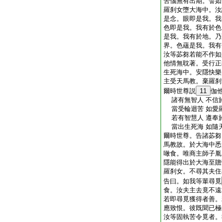
苦惱無有出期。譬如
羅刹女墮大海中。汝
是念。眼即是我。我
色即是我。我有於色
是我。我有於地。乃
界。色蘊是我。我有
汝等苾芻若能不作如
他情無耽著。受行正
生死海中。安隱快樂
主受天馬教。棄羅刹
爾時世尊説
11
伽
諸有無智人 不信
當受輪迴苦 如愛
若有智慧人 遵奉
當出生死海 如隨
爾時世尊。告諸苾芻
馬教故。於大海中悉
噉食。唯商主師子胤
隱能得出於大海至贍
羅刹女。不尋其夫住
告曰。如我等輩尋覓
食。汝夫主去竟不遠
若即尋覓獲得者善。
應致恨。彼既聞已極
汝等固執苦令覓者。