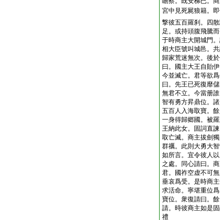
瞻察。既安梯已。商
宮中見死屍狼籍。即
撃彼五百羅刹。四散
足。或持頭腹飛騰而
于時商主大開城門。
相大臣號叫城邑。共
歸家荒迷無次。後於
曰。國主大王自貽伊
今並滅亡。君等欲爲
曰。先王已死復靡儲
無君不立。今當册誰
智有勇方昇鼎位。諸
五百人入海取寶。餘
一身得歸郷國。被羅
王納此女。固詞直諫
取亡滅。商主拔劍獨
群禲。此則大勇大智
如所言。宜令彼人以
之處。同心請曰。商
君。國祚空虚不可無
垂哀爲受。是時商主
求活命。寧堪重位爲
寶位。衆復請曰。餘
請。時彼商主如是固
禮