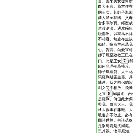
言。善來美女從何所
白大王言。我本住在
國王女。其師子胤因
商人漂至我國。父母
舍多賜珍寶。經歴歳
遠渡滄溟。遇摩竭魚
贍部洲。以我爲不祥
不相容。無處存生故
動殖。喚商主來爲我
心。告言。勿憂宜可
師子胤至致敬王已在
曰。此是王女
7
娉
因何非理輒爲擯斥。
師子胤進啓。大王此
惡羅刹殘害生靈。具
陳述。我之同侶總皆
刹女尚不相放。飛騰
之宜
8
須驅逐。勿
是羅刹。何但此女獨
與我。白言大王。我
延大禍事在非輕。大
敢進亦不敢止。必有
爾時世尊。告諸苾芻
是繋縛處是沈溺處。
思其禍。汝等應知。