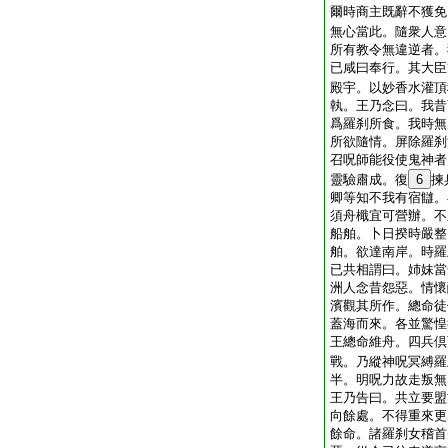
爾時商主既辭不獲免
無心當此。隨衆人意
所有教令無違逆者。
已咸曰奉行。其大臣
殿宇。以妙香水灌頂
執。王乃念曰。我昔
爲羅刹所食。我時無
所欲隨情。屏除羅刹
召呪師能役使鬼神者
靈驗肅成。復
6
揀
卿等知不我有宿讎。
須舟檝宜可營辦。不
船舶。卜日揆時嚴整
舶。欲達南岸。時羅
已共相謂曰。姉妹當
洲人念昔怨惡。情懷
濱觀其所作。總命徒
蓋海而來。各並驚惶
王總命維舟。四兵倶
戰。乃縱神呪冥縛羅
半。明呪力故走叛無
王乃告曰。共立要盟
向餘處。不得重來更
餘命。諸羅刹女稽首