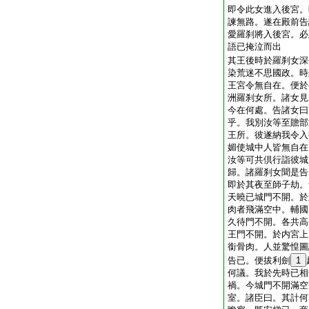
即令此女進入後宮。
諫無路。遂在殿前告
愛羅刹將入後宮。必
語已掩泣而出
其王後時於羅刹女深
染荒迷不思國政。時
王宮令無自在。便於
洲羅刹女所。諸女見
今在何處。告諸女曰
乎。我別汝等至贍部
王所。彼遂納我令入
媚使城中人皆無自在
汝等可共倶行詣彼城
歸。諸羅刹女聞是告
即於其夜至師子劫。
天曉已城門不開。於
肉者飛滿空中。輔國
久待門不開。各共高
王門不開。於内宮上
銜骨肉。人並驚惶圖
告已。便拔利劍
1
何議。我於先時已相
禍。今城門不開滿空
室。諸臣曰。其計何