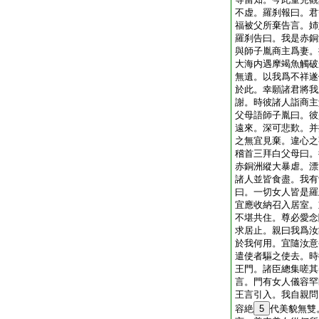
不虚。羅刹報曰。君
福被父所棄告言。姉
羅刹告曰。我是赤銅
與師子胤商主爲妻。
大海内遇摩竭魚觸破
無遺。以我爲不祥遂
於此。幸願諸君將我
謝。時彼諸人詣商主
父母語師子胤曰。彼
遠來。深可悲歎。并
之無宜見棄。違心之
稽首三拜白父母曰。
赤銅洲縱大暴虐。漂
諸人並皆食盡。我有
曰。一切女人皆是羅
宜應收納召入居室。
不堪共住。尊必愛念
求居止。親曰我爲汝
於我何用。宜隨汝意
遣使者驅之使去。時
王門。諸臣總集嗟其
言。門有女人儀容罕
王言引入。我自親問
容絶
5
代美貌無雙