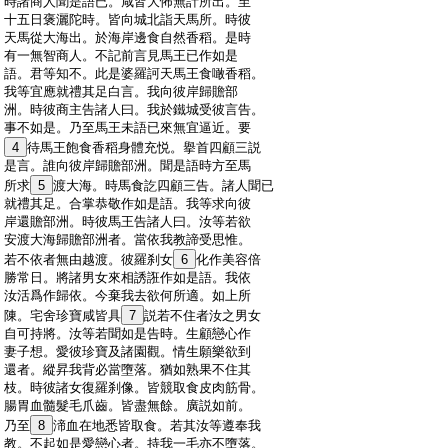
:
時諸商人聞是語已。咸皆大怖無計所出。至
:
十五日褒灑陀時。皆向城北詣天馬所。時彼
:
天馬從大海出。於海岸邊食自然香稻。是時
:
有一無智商人。不記前言見馬王已作如是
:
語。君等知不。此是婆羅訶天馬王食噉香稻。
:
我等宜應就禮其足白言。我向彼岸歸贍部
:
洲。時彼商主告諸人曰。我於鐵城受彼言告。
:
事不如是。乃至馬王未語已來無宜逼近。要
:
4
待馬王飽食香稻身體充悦。擧首四顧三説
:
是言。誰向彼岸歸贍部洲。聞是語時方至馬
:
所求
5
渡大海。時馬食訖四顧三告。諸人聞已
:
就禮其足。合掌恭敬作如是語。我等求向彼
:
岸還贍部洲。時彼馬王告諸人曰。汝等若欲
:
安渡大海歸贍部洲者。當依我教諦受思惟。
:
若不依者無由越渡。彼羅刹女
6
化作美容倍
:
勝常日。將諸男女來相誘誑作如是語。我依
:
汝活爲作歸依。今棄我去欲何所適。如上所
:
陳。宅舍珍寶咸皆具
7
説若不住者汝之男女
:
自可持將。汝等若聞如是告時。生顧戀心作
:
妻子想。愛彼珍寶及諸園觀。情生願樂欲到
:
還者。縱昇我背必當墮落。猶如熟果不住其
:
枝。時彼諸女復羅刹像。皆競取食皮肉筋骨。
:
腸胃血髓髮毛爪齒。皆盡無餘。廣説如前。
:
乃至
8
渧血在地悉皆取食。若其汝等遵奉我
:
教。不起如是愛戀心者。持我一毛亦不墮落。