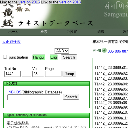
Link to the
version 2015
Link to the
version 2018
ホーム
検索
ご挨拶
組織
利
大正蔵検索
根本説一切有部毘奈耶 
885
886
887
punctuation
Hangul
Eng
T1442_.23.0889a01
TextNo.
Vol.
Page
T1442_.23.0889a02
T1442_.23.0889a03
INBUDS
T1442_.23.0889a04
T1442_.23.0889a05
INBUDS
(Bibliographic Database)
T1442_.23.0889a06:
Search
T1442_.23.0889a07:
T1442_.23.0889a08:
T1442_.23.0889a09
T1442_.23.0889a10
Digital Dictionary of Buddhism
T1442_.23.0889a11
電子佛教辭典
T1442_.23.0889a12
パスワードがない場合は「guest」でログインしてくださ