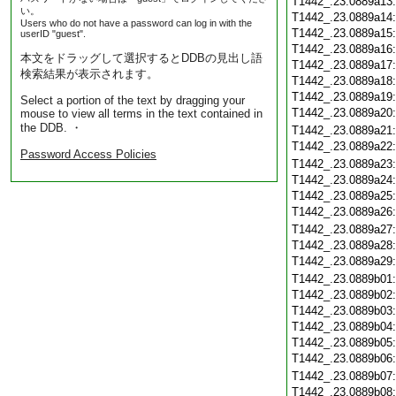
T1442_.23.0889a13
い。
T1442_.23.0889a14
Users who do not have a password can log in with the
T1442_.23.0889a15
userID "guest".
T1442_.23.0889a16
本文をドラッグして選択するとDDBの見出し語
T1442_.23.0889a17
検索結果が表示されます。
T1442_.23.0889a18
T1442_.23.0889a19
Select a portion of the text by dragging your
T1442_.23.0889a20
mouse to view all terms in the text contained in
the DDB. ・
T1442_.23.0889a21
T1442_.23.0889a22
Password Access Policies
T1442_.23.0889a23
T1442_.23.0889a24
T1442_.23.0889a25
T1442_.23.0889a26
T1442_.23.0889a27
T1442_.23.0889a28
T1442_.23.0889a29
T1442_.23.0889b01
T1442_.23.0889b02
T1442_.23.0889b03
T1442_.23.0889b04
T1442_.23.0889b05
T1442_.23.0889b06
T1442_.23.0889b07
T1442_.23.0889b08