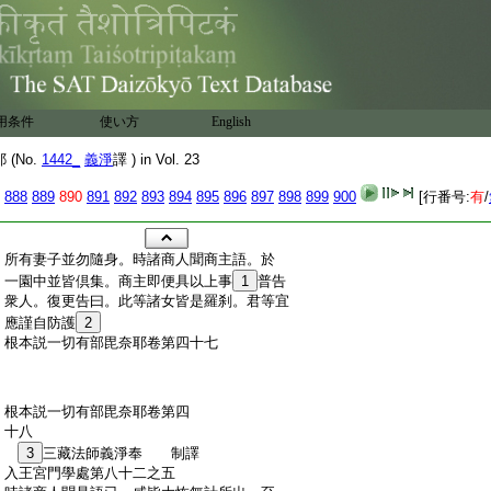
用条件
使い方
English
(No.
1442_
義淨
譯 ) in Vol. 23
888
889
890
891
892
893
894
895
896
897
898
899
900
[行番号:
有
/
:
所有妻子並勿隨身。時諸商人聞商主語。於
:
一園中並皆倶集。商主即便具以上事
1
普告
:
衆人。復更告曰。此等諸女皆是羅刹。君等宜
:
應謹自防護
2
:
根本説一切有部毘奈耶卷第四十七
:
根本説一切有部毘奈耶卷第四
:
十八
:
3
三藏法師義淨奉 制譯
:
入王宮門學處第八十二之五