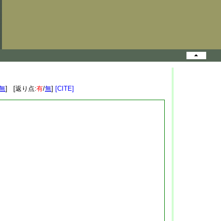
無
] [返り点:
有
/
無
]
[CITE]