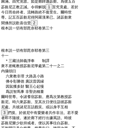
:
圓滿。由究竟故。如是難鐸迦苾芻。爲彼五百
:
苾芻尼正教正誡。令得解脱
1
至究竟處。若於
:
今日而命終者。流轉路絶不復受生。爾時世
:
尊。記五百苾芻尼得阿羅漢果已。諸苾芻衆
:
聞佛所説歡喜信受
2
:
根本説一切有部毘奈耶卷第三十
:
根本説一切有部毘奈耶卷第三
:
十一
:
＊三藏法師義淨奉 制譯
:
衆不差輒教授苾芻尼學處第二十一之二
:
内攝頌曰
:
六衆教非理 大路及小路
:
佛令彰勝徳 廣説昔因縁
:
因鼠獲多財 醫王心起慢
:
爲説智馬事 非聖勿稱量
:
爾時世尊。令諸耆宿苾芻。應爲次第教授苾
:
芻尼。時六衆苾芻。至其次日便往詣彼苾芻
:
尼處。共彼諸尼言話戲笑。或以身手互相
:
3
捫摸。於彼尼中有愛樂者共作非法。若不愛
:
者即不隨彼。遂於廊下經行出嫌罵語。時彼
:
苾芻尼樂少欲持戒者。便以其事往白苾芻。