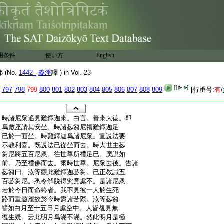
用条件
使い方
English
(No.
1442_
義淨
譯 ) in Vol. 23
797
798
799
800
801
802
803
804
805
806
807
808
809
[行番号:
有
/
:
時諸尼衆遙見難鐸迦來。白言。善來大徳。即
:
爲敷座請其安坐。時諸苾芻尼禮難鐸迦足
:
已於一面坐。時難鐸迦爲諸尼衆。宣説法要
:
示教利喜。既説法已從坐而去。時大世主苾
:
芻尼將五百尼衆。往世尊所禮足已。廣説如
:
前。乃至禮佛而去。爾時世尊。尼衆去後。告諸
:
苾芻曰。汝等觀此難鐸迦苾芻。已正教誡五
:
百苾芻尼。悉令解脱得究竟處不。是諸尼衆。
:
若於今日而命終者。我不見彼一人於生死
:
路而重遊履故於今時盡諸苦際。汝等苾芻
:
譬如白月至十五日月處空中。人皆覩見無
:
復生疑。云此明月爲滿不滿。然此明月是極