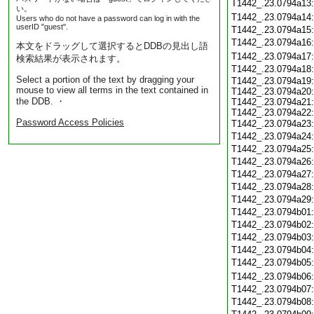
T1442_.23.0794a13
い。
T1442_.23.0794a14
Users who do not have a password can log in with the
userID "guest".
T1442_.23.0794a15
T1442_.23.0794a16
本文をドラッグして選択するとDDBの見出し語
T1442_.23.0794a17
検索結果が表示されます。
T1442_.23.0794a18
Select a portion of the text by dragging your
T1442_.23.0794a19:
mouse to view all terms in the text contained in
T1442_.23.0794a20:
the DDB. ・
T1442_.23.0794a21:
T1442_.23.0794a22:
Password Access Policies
T1442_.23.0794a23
T1442_.23.0794a24
T1442_.23.0794a25
T1442_.23.0794a26
T1442_.23.0794a27
T1442_.23.0794a28
T1442_.23.0794a29
T1442_.23.0794b01
T1442_.23.0794b02
T1442_.23.0794b03
T1442_.23.0794b04
T1442_.23.0794b05
T1442_.23.0794b06
T1442_.23.0794b07
T1442_.23.0794b08