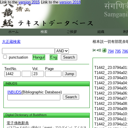
Link to the
version 2015
Link to the
version 2018
ホーム
検索
ご挨拶
組織
利
大正蔵検索
根本説一切有部毘奈耶 
794
795
796
punctuation
Hangul
Eng
T1442_.23.0794a01
TextNo.
Vol.
Page
T1442_.23.0794a02
T1442_.23.0794a03
T1442_.23.0794a04
INBUDS
T1442_.23.0794a05
INBUDS
(Bibliographic Database)
T1442_.23.0794a06
Search
T1442_.23.0794a07
T1442_.23.0794a08
T1442_.23.0794a09
T1442_.23.0794a10
Digital Dictionary of Buddhism
T1442_.23.0794a11
電子佛教辭典
T1442_.23.0794a12
パスワードがない場合は「guest」でログインしてくださ