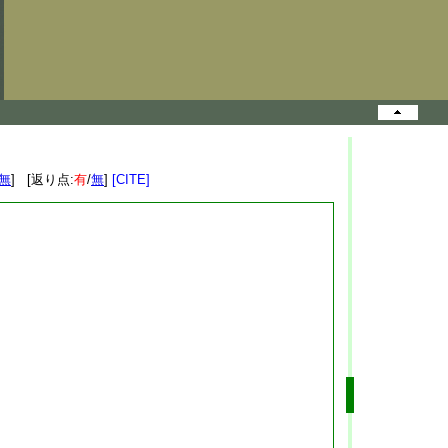
無
] [返り点:
有
/
無
]
[CITE]