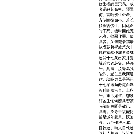
傍生者謂是飛烏。或
者謂殺其命根。釋罪
何。言斷傍生命者。
方便斷彼命根。若苾
指損害傍生。因此命
時不死。後時因此死
死者。得惡作罪。如
具説。又無犯者謂最
故惱苾芻學處第六十
佛在室羅伐城逝多林
連與十七衆出家并受
親近六衆苾芻。時鄔
語。具壽。汝等爲我
能作。豈仁是我阿遮
作。鄔陀夷見是語已
十七衆遂向餘處而爲
波難陀處告言。上座
語。事欲如何。鄔波
師各生惱悔廢其習讀
時鄔陀夷聞是教已。
具壽。汝等豈復能得
皆是減年受具。既無
説。乃至作法不成。
目乾連。時大目乾連
説初人無犯。況汝無