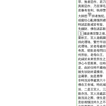
罪。無者惡作。若刀
異斯惡作。乃至彈毛
若像有舍利。執得墮
大師想
持者無犯
或癡狂心亂痛惱所纒
時諸苾芻咸皆有疑。
失錢財。佛告諸苾芻
1
攝波佛涅槃之後
栗枳王。宮人遊戲園
得此瓔珞。繋竹竿頭
此瓔珞。於老母處得
奇異。嗟歎老母問曰
何所欲。老母白王。
此縁於未來世所生之
淨心今受斯果。往時
是。由於往時不藏他
雖失珍財終還獲得。
盜藏擧。如是應學
非時洗浴學處第六十
佛在王舍城。時此城
浴。二是王宮人。三
芻亦洗。宮人浴處苾
芻洗浴之際。便生是
意欲相惱沈吟久之不