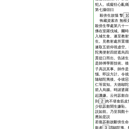
犯人。或癡狂心亂痛
第七攝頌曰
殺傍生故惱 撃
1
怖藏資索衣 無根
殺傍生學處第六十一
佛在室羅伐城。爾時
入城乞食。遂至教射
生。見教射處所置堋
遂取五箭仰視虚空。
陀夷便射四箭遮烏四
貫從口而出。告諸生
是師傅學斯技術。後
子具説其事。師作是
惱。即設方計。令彼
隨鄔陀夷後。令彼惡
仁等當知。大徳鄔陀
箭入烏腸。時諸婆羅
起譏嫌。云何苾芻自
則
2
肉不堪食筋皮
少欲苾芻聞生嫌恥。
説如前。乃至我觀十
應如是説
若復苾芻故斷傍生命
芻者
3
謂鄔陀夷。