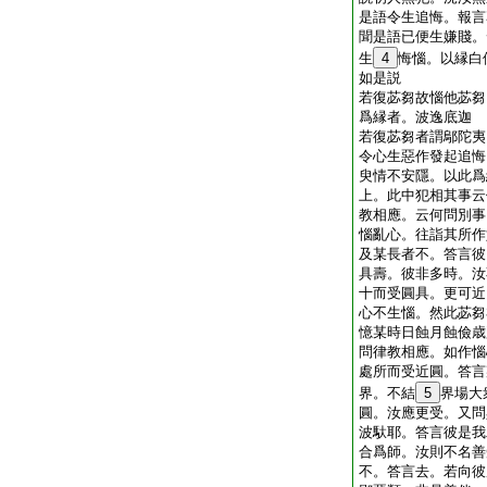
是語令生追悔。報言
聞是語已便生嫌賤。
生
4
悔惱。以縁白
如是説
若復苾芻故惱他苾芻
爲縁者。波逸底迦
若復苾芻者謂鄔陀夷
令心生惡作發起追悔
臾情不安隱。以此爲
上。此中犯相其事云
教相應。云何問別事
惱亂心。往詣其所作
及某長者不。答言彼
具壽。彼非多時。汝
十而受圓具。更可近
心不生惱。然此苾芻
憶某時日蝕月蝕儉歳
問律教相應。如作惱
處所而受近圓。答言
界。不結
5
界場大
圓。汝應更受。又問
波馱耶。答言彼是我
合爲師。汝則不名善
不。答言去。若向彼