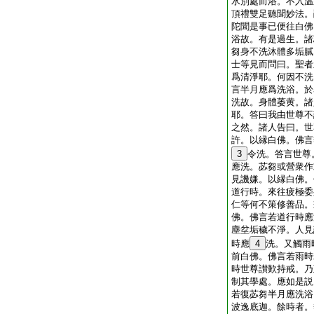
水別處而浴。不入温
頂禮雙足聽聞妙法。
陀聞是事已便往白佛
浴故。有是過生。諸
芻身不洗沐體多垢膩
士等見而問曰。聖者
爲清淨耶。何因不洗
言半月應爲洗浴。於
洗故。身體萎黄。諸
耶。答曰我由世尊不
之然。諸人告曰。世
許。以縁白佛。佛言
3
令洗。答言世尊
應洗。苾芻或營衆作
見譏嫌。以縁白佛。
道行時。來往疲極委
仁等何不策修善品。
佛。佛言若道行時應
塵坌垢穢不淨。人見
時應
4
洗。又觸雨
前白佛。佛言若雨時
時世尊讃歎持戒。乃
制其學處。應如是説
若復苾芻半月應洗浴
波逸底迦。餘時者。