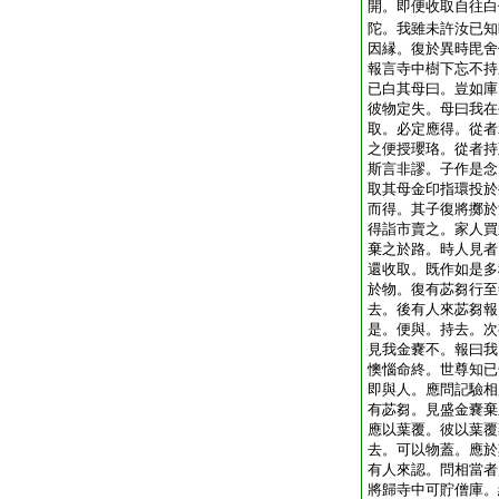
開。即便收取自往白
陀。我雖未許汝已知
因縁。復於異時毘舍
報言寺中樹下忘不持
已白其母曰。豈如庫
彼物定失。母曰我在
取。必定應得。從者
之便授瓔珞。從者持
斯言非謬。子作是念
取其母金印指環投於
而得。其子復將擲於
得詣市賣之。家人買
棄之於路。時人見者
還收取。既作如是多
於物。復有苾芻行至
去。後有人來苾芻報
是。便與。持去。次
見我金嚢不。報曰我
懊惱命終。世尊知已
即與人。應問記驗相
有苾芻。見盛金嚢棄
應以葉覆。彼以葉覆
去。可以物蓋。應於
有人來認。問相當者
將歸寺中可貯僧庫。