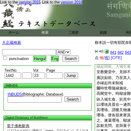
Link to the
version 2015
Link to the
version 2018
致恭敬。問曰汝等何
我廢生業欲學技能。
問其故。諸人具以事
覓鄔波難陀。見已禮
斯乃是我活命之縁。
波難陀報言。癡人。
ホーム
検索
ご挨拶
組織
利
活命無束脩禮。其人
勿致責。自今已去謹
大正蔵検索
根本説一切有部毘奈耶 
之具。所得之物送與
懷而住。親友見問。
841
842
843
聞已便生譏議。沙門
点:
無
/
有
]
[CITE]
punctuation
Hangul
Eng
他教射之人遂至貧乏
縁起同前。入城乞食
TextNo.
Vol.
Page
至教樂堂中。見師不
廣説如前。乃至其人
亦縁起尚未制戒
INBUDS
爾時世尊隨縁施化。
高閣堂中。時鄔波難
INBUDS
(Bibliographic Database)
Search
鉢入城乞食。於其中
以瓔珞具置在一邊而
其瓔珞。謂藥叉物遂
瓔珞。便各競來牽其
Digital Dictionary of Buddhism
之。遂還瓔珞。鄔波
苾芻見問。豈與童子
電子佛教辭典
パスワードがない場合は「guest」でログインしてくださ
以事答。此亦縁起尚