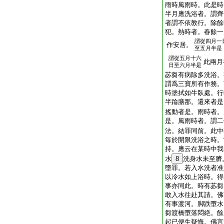
雨時風雨時。此是時
半月應洗浴者。謂齊
者謂不依教行。除餘
犯。熱時者。春餘一
謂從四月一
作安居。
至五月半是
謂從五月十六
此兩月
日至六月半是
苾芻有病除多洗浴。
謂爲三寶所有作務。
時塗拭如牛臥處。行
半踰膳那。還來者是
搖動者是。雨時者。
是。風雨時者。謂二
法。結罪同前。此中
毎於開限洗浴之時。
持。應云在某時中我
水
8
洗身水未至臍
墮罪。若入水洗者准
以冷水如上浴時。得
事亦同此。時有苾芻
敢入水往赴其請。佛
有事渡河。脚跌墮水
芻渡橋墮落悶絶。餘
起已便生疑悔。佛言