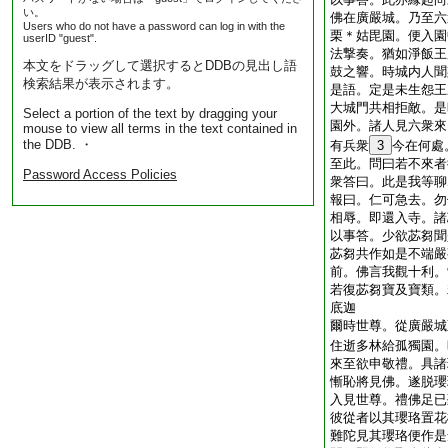
い。
佛在廣嚴城。乃至六
Users who do not have a password can log in with the
栗＊姑毘園。便入園
userID "guest".
法撃奏。猶如淨飯王
本文をドラッグして選択するとDDBの見出し語
鼓之響。時城内人聞
検索結果が表示されます。
是語。定是未生怨王
大城門共相拒敵。是
Select a portion of the text by dragging your
園外。諸人見六衆來
mouse to view all terms in the text contained in
the DDB. ・
有兵衆
3
今在何處
至此。問曰若不來者
Password Access Policies
衆答曰。此是我等聊
報曰。仁可急去。勿
相辱。即還入寺。諸
以事答。少欲苾芻聞
苾芻共作如是不端嚴
前。佛言我觀十利。
若復苾芻寶及寶類。
底迦
爾時世尊。從廣嚴城
住逝多林給孤獨園。
來至欲申敬禮。具諸
慚恥將見佛。遂脱瓔
入見世尊。禮佛足已
彼從者以其瓔珞置花
難陀見其瓔珞便作是