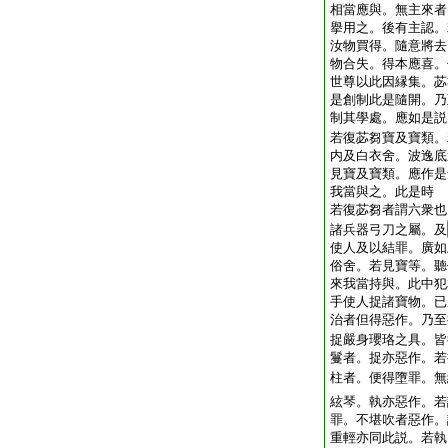
相當應與。無主來者
擧用之。後有主認。
汝物買得。隨意將去
物合失。得本應喜。
世尊以此因縁集。苾
是創制此是隨開。乃
制其學處。應如是説
若復苾芻寶及寶類。
内及白衣舍。波逸底
見寶及寶類。應作是
我當與之。此是時
若復苾芻者謂六衆也
諸兵器弓刀之屬。及
使人及以結罪。廣如
俗舍。若見寶等。聽
來我當持與。此中犯
手使人捉諸寶物。已
治者但得惡作。乃至
捉嚴身瓔珞之具。皆
鬘者。捉亦惡作。若
柱者。便得墮罪。無
絃琴。執亦惡作。若
罪。不堪吹者惡作。
重輕亦同此説。若執