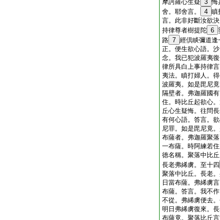
摩訶羅心生疑
3
悔
舍。耶舍言。
4
瞋
言。此非好斷汝欲決
持律尊者樹提陀
6
路
7
經倶睒彌道逢
正。便生欲心語。沙
念。我已犯波羅夷復
律所具白上事持律言
夷法。瞋打婦人。得
波羅夷。如是毘尼竟
隔壁者。弗迦羅國有
住。時比丘起欲心。
丘心生疑悔。往問長
有何心語。答言。欲
尼罪。如是毘尼竟。
布薩者。弗迦羅聚落
一布薩。時阿練若住
徳名稱。聚落中比丘
長老弗絺虜。至十四
聚落中比丘。長老。
日當布薩。弗絺虜言
布薩。答言。我不作
不從。弗絺虜便去。
明日弗絺虜復來。長
布薩竟。聚落比丘言