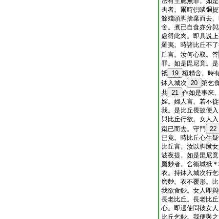
法有主施無罪。如是
肉者。爾時倶睒彌提
餘殘頭脚捨棄而去。
舍。煮已自食亦分與
處得此肉。即具説上
羅夷。時諸比丘不了
丘言。汝何心取。答
罪。如是毘尼竟。是
祇
19
桓精舍。時
鉢入城次
20
第乞
共
21
作如是事來
婬。婦人言。若不從
我。是比丘畏故便入
與比丘行欲。女人入
蹴已而去。守門
22
已竟。時比丘心生疑
比丘言。汝以脚蹴女
波夜提。如是毘尼竟
磨麨者。舍衞城祇＊
衣。持鉢入城次行乞
磨麨。衣不覆形。比
我欲食麨。女人即與
長老比丘。長老比丘
心。即遣使問彼女人
比丘乞麨。我便與之