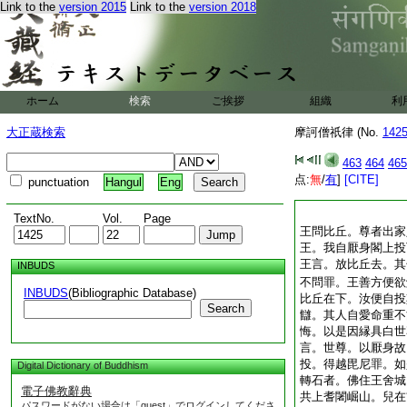
Link to the
version 2015
Link to the
version 2018
ホーム
検索
ご挨拶
組織
利
大正蔵検索
摩訶僧祇律 (No.
142
463
464
465
点:
無
/
有
]
[CITE]
punctuation
Hangul
Eng
TextNo.
Vol.
Page
王問比丘。尊者出家
王。我自厭身閣上投
王言。放比丘去。其
INBUDS
不問罪。王善方便欲
INBUDS
(Bibliographic Database)
比丘在下。汝便自投
Search
讎。其人自愛命重不
悔。以是因縁具白世
言。世尊。以厭身故
投。得越毘尼罪。如
Digital Dictionary of Buddhism
轉石者。佛住王舍城
電子佛教辭典
共上耆闍崛山。兒在
パスワードがない場合は「guest」でログインしてくださ