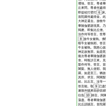
瓔珞。答言。尊者畢
丘來問。尊者何處得
即捉杖打壁打
6
床
首陀羅何處得金。此
大神足還去。放牧牛
畢陵伽婆蹉現異。乃
羯磨。即集比丘僧。
汝作何等答言。世尊
8
放牛女被執。佛
牧牛女被執耶。答言
牛女被執。我慈心故
神足故無罪。如是毘
復次尊者畢陵伽婆蹉
舍。時瓶沙王來。見
梨作何等。答言。首
闍梨。無人使耶。我
羅。如是至三。猶故
其所。求言。阿闍梨
給。比丘言。汝等一
答言能。取
9
已盡
遂致外賊來劫抄掠婦
往告
10
師言。阿
蕩盡。尊者畢陵伽婆
比丘語賊言。首陀羅