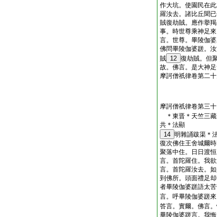
作大坑。使園民在此
羅汝去。諸比丘聞已
賊復劫賊。應作擧羯
事。時世尊乘神足來
言。世尊。畢陵伽婆
佛問畢陵伽婆蹉。汝
賊
12
復劫賊。但
故。佛言。是大神足
摩訶僧祇律卷第二十
摩訶僧祇律卷第三十
＊東晋＊天竺三藏
共＊法顯
14
明雜誦跋渠＊
復次佛住王舍城爾時
聚落中住。日日渡恒
言。首陀羅住。我欲
言。首陀羅汝去。如
到佛所。頭面禮足却
者畢陵伽婆蹉語太苦
言。呼畢陵伽婆蹉來
答言。實爾。佛言。
畢陵伽婆蹉言。我悔