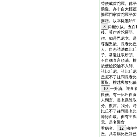
聲便成首陀羅。佛語
憍慢。亦非自大輕蔑
婆羅門家首陀羅語習
婆蹉。汝本從無始生
8
尚能永拔。五百
後。莫作首陀羅語。
作。如是毘尼竟。是
尊涅槃後。長老比丘
人。自恣請法豫比丘
子。常遣往取所須。
不自稱直言須油。檀
後便檢挍油不入師。
諸比丘尼。諸比丘尼
丘尼不了往問長老比
覆取。檀越與故犯偸
10
一升油。迎食
飯僧。有一比丘自食
人問言。長老爲誰取
分。復言。我分。時
比丘不了往問長老比
應得而取。但有主與
竟。是名迎食
看病者。
12
佛住
丘。共看病比丘諍已