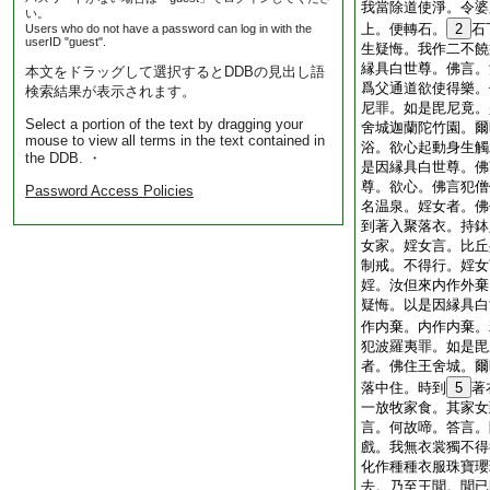
我當除道使淨。令婆
い。
上。便轉石。
2
石
Users who do not have a password can log in with the
userID "guest".
生疑悔。我作二不饒
縁具白世尊。佛言。
本文をドラッグして選択するとDDBの見出し語
爲父通道欲使得樂。
検索結果が表示されます。
尼罪。如是毘尼竟。
Select a portion of the text by dragging your
舍城迦蘭陀竹園。爾
mouse to view all terms in the text contained in
浴。欲心起動身生觸
the DDB. ・
是因縁具白世尊。佛
尊。欲心。佛言犯僧
Password Access Policies
名温泉。婬女者。佛
到著入聚落衣。持鉢
女家。婬女言。比丘
制戒。不得行。婬女
婬。汝但來内作外棄
疑悔。以是因縁具白
作内棄。内作内棄。
犯波羅夷罪。如是毘
者。佛住王舍城。爾
落中住。時到
5
著
一放牧家食。其家女
言。何故啼。答言。
戲。我無衣裳獨不得
化作種種衣服珠寶瓔
去。乃至王聞。聞已