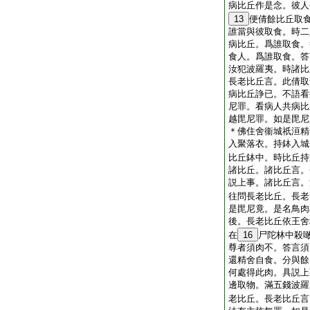
病比丘作是念。彼人
13
便倩餘比丘取
誰當與彼取食。時二
病比丘。爲誰取食。
食人。爲誰取食。答
汝犯波羅夷。時諸比
長老比丘言。此倩取
病比丘諍已。不語看
尼罪。看病人共病比
越毘尼罪。如是毘尼
＊佛住舍衞城祇洹精
入聚落衣。持鉢入城
比丘鉢中。時比丘持
諸比丘。諸比丘言。
説上事。諸比丘言。
往問長老比丘。長老
是毘尼竟。是名鳥肉
後。長老比丘依王舍
在
16
尸陀林中殺
尊者須肉不。答言須
還精舍自食。分與餘
何處得此肉。具説上
邊取物。滿五錢波羅
老比丘。長老比丘言