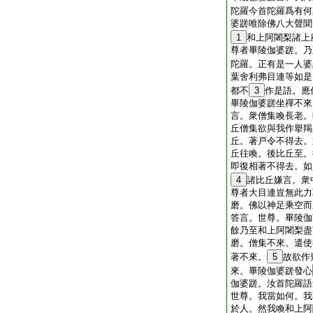
陀羅今首陀羅爲有何
婆蹉唯除佛八大聲聞
1
和上阿闍梨諸上
尊者畢陵伽婆蹉。乃
陀羅。正有是一人婆
葉舍利弗目連等如是
都不
3
作是語。應
畢陵伽婆蹉坐禪不來
言。衆僧集喚長老。
丘僧集欲與我作擧羯
丘。著戸令不得去。
丘往喚。後比丘至。
即復相著不得去。如
4
諸比丘嫌言。衆
尊者大目連豈無此力
磨。佛以神足乘空而
答言。世尊。畢陵伽
餘乃至和上阿闍梨盡
磨。僧集不來。遣使
著不來。
5
故欲作
來。畢陵伽婆蹉發心
伽婆蹉。汝首陀羅語
世尊。我當如何。我
於人。然我喚和上阿