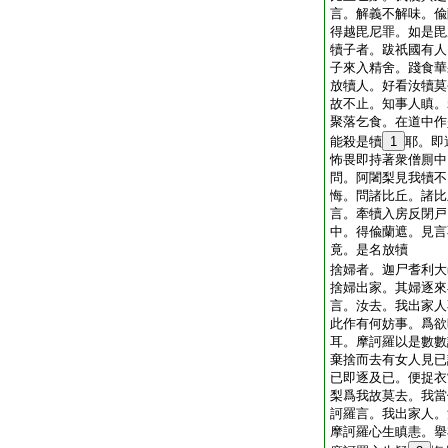
言。解義不解味。偸
得越毘尼罪。如是毘
犢子者。跋祇國有人
子來入精舍。踐食華
放犢人。好看汝犢莫
故不止。知事人瞋。
聚落乞食。在道中作
能殺是犢
1
耶。即
怖畏即持著衆僧厠中
問。阿闍梨見我犢不
悔。問諸比丘。諸比
言。牽犢入房反閉戸
中。得偸蘭遮。見言
竟。是名放犢
捨婦者。迦尸耆利大
捨婦出家。其婦逐來
言。汝去。我出家人
此作有何妨事。爲欲
耳。摩訶羅以是數數
棄捨而去有女人見已
已即逐及已。便捉衣
梨爲我故莫去。我當
訶羅言。我出家人。
摩訶羅心生瞋恚。擧