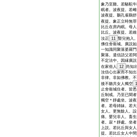
象乃至雞。若駱駝牛
眠者。波夜提。若雌
波夜提。鵝孔雀鷄舒
夜提。象正立時無罪
比丘在房内眠。母人
比丘。波夜提。若維
汝正
11
豎兒抱入
佛住舍衞城。廣説如
一知識同聚落婆羅門
聚落。遣信語父若阿
不定法中。因縁廣説
在家俗人
12
尚知
汝信心出家而不知出
非律。非如佛教。不
後不聽共女人獨空
止舍衞城住者。皆悉
丘制戒。乃至已聞者
獨空＊靜處坐。波夜
者。若母姉妹。若大
女人。更無餘人。設
痛。嬰兒非人。畜生
者。寂＊靜處。坐者
上説。若比丘與女人
提。若比丘女人中間