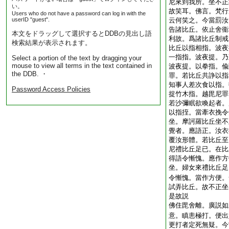
尼來到我所。坐不正
い。
故笑耳。佛言。梵行
Users who do not have a password can log in with the
userID "guest".
云何笑之。今當罰汝
告諸比丘。依止舍衞
本文をドラッグして選択するとDDBの見出し語
利故。爲諸比丘制戒
検索結果が表示されます。
比丘以指相指。波夜
一指指。波夜提。乃
Select a portion of the text by dragging your
mouse to view all terms in the text contained in
波夜提。以拳指。偸
the DDB. ・
罪。若比丘共諍以指
知事人差次食以指。
Password Access Policies
捉竹木指。越毘尼罪
若沙彌眠欲喚起者。
以指挃。當牽衣挽令
坐。摩訶羅比丘坐不
覺者。應語正。汝衣
覆汝形體。若比丘至
尼禮比丘足已。在比
得語令慚愧。應作方
坐。婦女來禮比丘足
令慚愧。當作方便。
試弄比丘。故不正坐
是故説
佛住毘舍離。廣説如
意。瞋恚極打。便出
更打者定死無疑。今