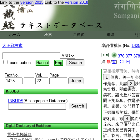
無罪。是名澆＊
Link to the
version 2015
Link to the
version 2018
畫背。越毘尼罪。若
鉢
25
鍵鎡器上作
水畫木上及畫瓫甕瓶
彈水作聲。越毘尼罪
尼罪。是故説
ホーム
検索
ご挨拶
組織
利
佛住舍衞城廣説如上
28
日十五日齋日
大正蔵検索
摩訶僧祇律 (No.
142
拜問訊。時十六群比
優鉢羅比丘尼。脂梨
376
377
378
訊。禮拜問訊已。往
点:
無
/
有
]
[CITE]
punctuation
Hangul
Eng
少相好樂故。至彼中
更相指示而笑。時有
TextNo.
Vol.
Page
1
㑌脚。將一年少
作是念。此諸
2
沙
當笑我。即瞋恚言。
INBUDS
笑我。諸比丘即答言
爾正笑我耳。作是語
INBUDS
(Bibliographic Database)
Search
異。瞿曇。沙門釋子
正婦而形笑我。佛即
教利喜。歡
4
悦而
丘來。來已佛問比丘
Digital Dictionary of Buddhism
正婦汝見已實笑不。
電子佛教辭典
誰。答言。世尊。齋
パスワードがない場合は「guest」でログインしてくださ