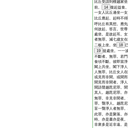
比丘受請到檀越家坐
前。
14
復起益食
一女人比丘邊坐一女
比丘應起。起時不得
呼比丘有異想。應先
何故起。答言。世尊
處坐。是故起耳。女
者無罪。減七歳女在
二板上坐。坐
18
19
徙處坐。一一
不斷者。無罪。若門
食頃不斷。彼即當淨
閣上共坐。閣下淨人
人無罪。比丘女人在
或見而非聞。或聞而
聞見而非聞者。淨人
聞語聲越毘尼罪。聞
其人。越毘尼罪。亦
無罪。非見非聞者。
罪。聾淨人。越毘尼
盲一聾淨人者無罪。
此罪。亦是聚落。亦
時。亦是晝亦是夜。
非衆多是近非遠。是