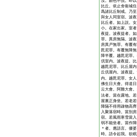
汝。顏色不悦。即以
比丘。依止舍衞城住
爲諸比丘制戒。乃至
與女人同室宿。波夜
比丘者。如上説。女
小。在家出家。室者
夜提。波夜提者。如
罪。異房無隔。波夜
房異戸無罪。有覆有
毘尼罪。有覆無障無
障半覆。越毘尼罪。
倶室内。波夜提。比
越毘尼罪。比丘屋内
丘倶屋内。波夜提。
内。越毘尼罪。女人
佛生日大會。得道日
云大會。阿難大會。
法者。當在露地。若
屋裏正身坐。若老若
障隔不得用疎物高齊
入聚落宿時。當別房
宿。若風雨寒雪當入
弱不能坐者。當作障
＊者。應語言。優婆
時。語令起我。欲眠