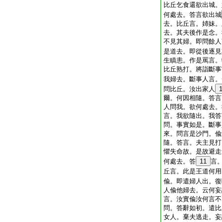
比丘乞食還欲出城。
何處去。答言欲出城
去。比丘言。姉妹。
去。其夫後作是念。
不見其婦。即問餘人
是道去。即從後逐見
生瞋恚。作是罵言。
比丘熟打。將詣斷事
我婦去。斷事人言。
問比丘。汝出家人
爾。何因相隨。答言
人問我。欲何處去。
言。我欲隨出。我答
問。事實如是。斷事
來。問言是沙門。偸
隨。答言。夫主見打
懼失命故。是故避走
何處去。答
11
言
丘言。此是王道何用
偸。即遣婦人出。復
人偸他婦去。云何妄
言。汝實偸汝何言不
問。答辭如初。遣比
女人。棄夫逃走。妄