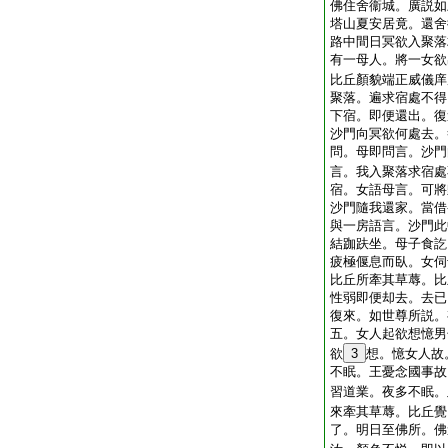
佛住舍衞城。廣説如
塔山夏安居竟。還舍
路中間日冥欲入聚落
有一母人。將一女欲
比丘顏貌端正威儀庠
聚落。遍求宿處不得
下宿。即便還出。復
沙門向冥欲何處去。
問。母即問言。沙門
言。我入聚落求宿處
宿。女語母言。可將
沙門隨我還家。當借
與一房語言。沙門此
結跏趺坐。母子食訖
疲極偃息而臥。女伺
比丘所牽其草蓐。比
性弱即便却去。去已
復來。如世尊所説。
五。女人起欲想憶男
欲
3
想。憶女人故
不眠。王憂念國事故
習道業。夜多不眠。
來牽其草蓐。比丘覺
了。明日至佛所。佛