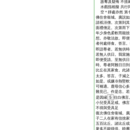
故奪及疑悔 不捨
水戲指相擬 共行
空＊靜處亦然 第
佛住舍衞城。廣説如
請祇洹僧。次第到其
面禮僧足。次第而下
年少身色柔軟而能捨
想。亦敬法故。即便
者何處得食。答言。
即語尊者。若無供時
若無人供日。我當施
即便受請。至無供日
時。尊者阿難日日到
比丘在其家食。此諸
太多。答言。子減之
如是。或嫌冷熱堅軟
可稱適。鹿母信心多
難見已。作是念。若
是因縁
5
往白佛言
小兒受具足戒。佛言
不得與受具足
復次佛住舍衞城。廣
子二人在家有信捨家
五百比丘。諸比丘或
衆多不能得供。時摩