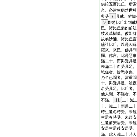
供給五百比丘。所索
久。必當生病然世尊
與受
7
具戒。雖知
9
即將比丘出到戒
已。諸比丘猶如前法
枝及草樹葉。彼即答
故喚沙彌。諸比丘言
醯諸比丘。以是因縁
羅來。來已。佛具問
爾。佛言。此是惡事
滿二十。而與受具足
未滿二十而受具足。
城住者。皆悉令集。
乃至已聞者。當重聞
十。與受具足。波夜
名受具足。比丘者。
他人聞。不滿者。不
不滿。
11
二十減
十。減二十雨過二十
時生還冬時受。未經
生還春時受。未經安
生還前安居受。未經
安居生還後安居受。
滿。此人減二十時人