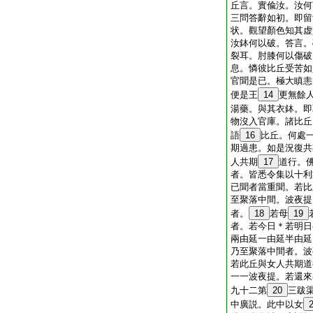
丘言。實偸汝。汝何
三問答辭如初。即留
状。觀望顏色知其虚
汝鉢何以破。答言。
裂耳。肘膝何以傷破
息。憐彼比丘受苦如
官聞是已。極大瞋恚
便是王
14
更無餘
湯藥。與其衣鉢。即
物沒入官庫。諸比丘
語
16
比丘。何處
期過患。如是況復共
人共期
17
道行。
者。皆悉令集以十利
已聞者當重聞。若比
至聚落中間。波夜提
者。
18
若母
19
者。若今日＊若明日
兩由延一由延半由延
乃至聚落中間者。波
若此丘與女人共期道
一一波夜提。若還來
九十二第
20
三跋
中廣説。此中以女