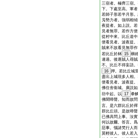
三宿者。極齊三宿。
下。下處至高。軍者
若師子形若半月形。
刄勢力者。強弱相傾
夜提者。如上説。若
見者無罪。若作方便
從村中來。比丘道中
便看見者。波夜提。
賊來不故看見無罪作
若比丘於林
15
楙
邊過。後逐賊人尋賊
不。比丘不得妄語。
16
押。若比丘城
盡出上城現多人相。
便看見者。波夜提。
佛住舍衞城。廣説如
坊中起。以
17
拳
佛聞啼聲。知而故問
言。是六群比丘於禪
群比丘頭。是故啼聲
已佛具問上事。汝實
何以故爾。答言。爲
惡事。惱諸梵行人而
莫輕彼人。彼人若入