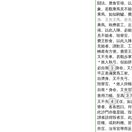
鬪法。應食官祿。以
象。若觀乘馬見不能
乘馬。如似騎驢。費
身。又失王馬。若見
乘馬。執轡甚工。左
祿。以此入陣。必能
見不能者。毀訾言。
費王飮食。以此入陣
見能者。讃歎言。工
轉甚有方便。應受王
又不失車。若觀歩軍
＊效人執弓。似如拼
必自喪
1
身命。又
平正美滿實爲工射。
自濟身。又不失弓。
毀訾言。＊效人持楯
自喪＊身命。又失官
善用刀楯。至爲
3
又不失
4
王仗。如
訾者。各各怒曰。何
此沙門亦復是賊。毀
讃者語得毀者言。此
臣種。或刹利種。皆
所言。汝等宜學而反