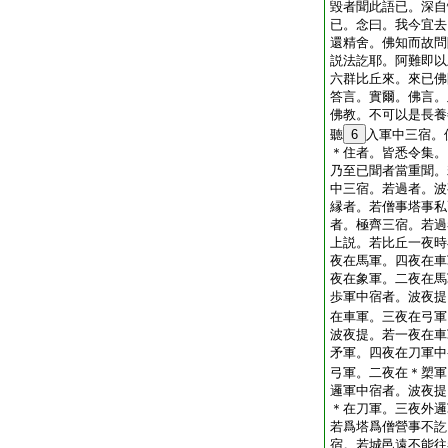
毀者聞此語已。深自
已。念曰。我今宜去
還精舍。佛知而故問
説法訖耶。阿難即以
六群比丘來。來已佛
答言。實爾。佛言。
佛教。不可以是長養
聽
6
入軍中三宿。
＊住者。皆悉令集。
乃至已聞者當重聞。
中三宿。若過者。波
縁者。若僧事塔事私
者。極齊三宿。若過
上説。若比丘一夜時
夜在馬軍。四夜在車
夜在象軍。二夜在馬
歩軍中宿者。波夜提
在車軍。三夜在弓軍
波夜提。若一夜在車
矛軍。四夜在刀軍中
弓軍。二夜在＊槊軍
邏軍中宿者。波夜提
＊在刀軍。三夜外邏
若爲塔爲僧營事不訖
宿。若城邑遠不能往