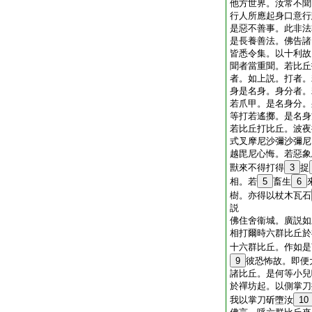
他方世界。汝常不聞
行人所應起身口意行
是惡不善事。此非法
是長養善法。佛告諸
皆悉令集。以十利故
聞者當重聞。若比丘
者。如上説。打者。
身是名身。身分者。
若爪甲。是名身分。
等打若遙擲。是名身
若比丘打比丘。波夜
式叉摩尼沙彌沙彌尼
越毘尼心悔。若惡象
獸來不得打得
3
捉
相。若
5
畜生
6
樹。亦得以杖木瓦石
説
佛住舍衞城。廣説如
相打爾時六群比丘於
十六群比丘。作如是
9
彼恐怖故。即便
諸比丘。是何等小兒
於禪坊起。以側掌刀
我以掌刀斫墮汝
10