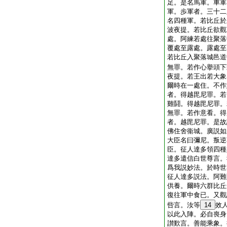
足。是名馬軍。車軍
軍。歩軍者。三十二
名四種軍。若比丘於
波夜提。若比丘欲觀
處。阿練若處往聚落
覆處至露處。露處至
若比丘入聚落城邑道
無罪。若作心擧頭下
夜提。若王出若大象
爾時在一處住。不作
者。得越毘尼罪。若
雞鬪。得越毘尼罪。
無罪。若作意看。得
者。越毘尼罪。是故
佛住舍衞城。廣説如
大臣名曰彌尼。叛逆
臣。征人達多領四種
達多遣信白世尊言。
爲我説妙法。於時世
征人達多説法。阿難
供養。爾時六群比丘
復往軍中食已。又觀
呰言。汝等
14
效
以此入陣。必自喪身
讃歎言。善能乘象。