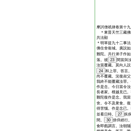
摩訶僧祇律卷第十九
＊東晋天竺三藏佛
共法顯
＊明單提九十二事法
佛住舍衞城。廣説如
難陀。共行弟子作如
落。彼
23
間當與
汝當覆藏。莫向人説
24
和上罪。答言
尚不覆藏。況復叔父
我終不能覆藏汝罪。
作是念。今日當令汝
長者家。檀越見已。
難陀復作是念。我當
舍。令不及衆食。復
得苦惱。作是念已。
並看日時。
27
疾
間。
30
傍佯經行
食即戲調言。汝朝隨