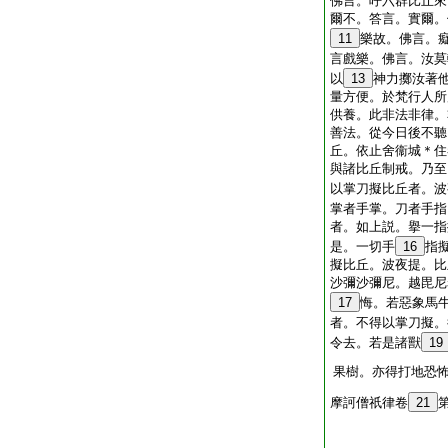
佛言。呼六群比丘來
爾不。答言。實爾。
11
樂故。佛言。
言戲樂。佛言。汝莫
以
13
神力擲汝著
量方便。於梵行人所
供養。此非法非律。
善法。從今日後不聽
丘。依止舍衞城＊住
與諸比丘制戒。乃至
以掌刀擬比丘者。波
掌者手掌。刀者手指
者。如上説。擧一指
是。一切手
16
指
擬比丘。波夜提。比
沙彌沙彌尼。越毘尼
17
悔。若惡象馬
者。不得以掌刀擬。
令去。若是諸獸
19
果樹。亦得打地恐
摩訶僧祇律卷
21