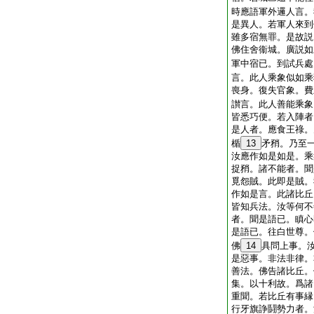
時應語軍外邏人言。
是異人。若軍人來到
雖多宿無罪。是故説
佛住舍衞城。廣説如
軍中宿已。到試兵處
言。此人乘象似如乘
喪身。復失官象。費
讃言。此人善能乘象
皆悉巧便。若入陣者
是人者。應食王祿。
楯
13
矛矟。乃至
汝應作如是如是。乘
捉矟。諸不能者。聞
覓怨賊。此即是賊。
作如是言。此諸比丘
皆知兵法。汝等何不
者。聞是語已。瞋心
是語已。往白世尊。
佛
14
具問上事。
是惡事。非法非律。
善法。佛告諸比丘。
集。以十利故。爲諸
重聞。若比丘有事縁
行牙旗諍鬪勢力者。