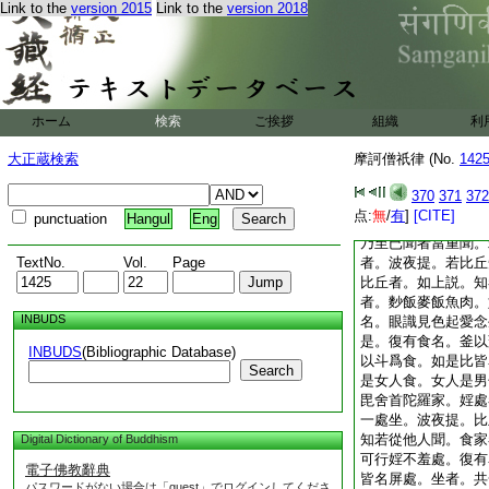
心。欲供
4
養比丘
Link to the
version 2015
Link to the
version 2018
得使外道作飮食。得
法如上説。是故説
佛住舍衞城。廣説如
知識婆羅門同村住。
村住。遣信
5
還白
ホーム
検索
ご挨拶
組織
利
得來者。願令阿闍梨
前二不定中廣説。乃
大正蔵検索
摩訶僧祇律 (No.
142
在家人。尚知沙門儀
知應
6
坐。不應坐
370
371
372
不可以是長養善法。
点:
無
/
有
]
[CITE]
punctuation
Hangul
Eng
城住者。皆悉令集。
乃至已聞者當重聞。
TextNo.
Vol.
Page
者。波夜提。若比丘
比丘者。如上説。知
者。麨飯麥飯魚肉。
INBUDS
名。眼識見色起愛念
是。復有食名。釜以
INBUDS
(Bibliographic Database)
以斗爲食。如是比皆
Search
是女人食。女人是男
毘舍首陀羅家。婬處
一處坐。波夜提。比
知若從他人聞。食家
Digital Dictionary of Buddhism
可行婬不羞處。復有
電子佛教辭典
皆名屏處。坐者。共
パスワードがない場合は「guest」でログインしてくださ