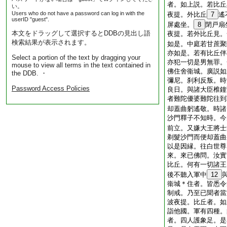
者。如上説。若比丘
い。
Users who do not have a password can log in with the
夜提。外比丘
7
遙
userID "guest".
屏處坐。
8
閉戸扇
本文をドラッグして選択するとDDBの見出し語
夜提。若外比丘見。
検索結果が表示されます。
如是。中庭若甘蔗聚
亦如是。若有比丘伴
Select a portion of the text by dragging your
亦犯一切是男無罪。
mouse to view all terms in the text contained in
佛住舍衞城。廣説如
the DDB. ・
彌尼。刹利反叛。時
Password Access Policies
良日。與諸大臣椎鐘
者難陀優婆難陀往到
却蓋曲躬遙敬。時諸
沙門釋子不知時。今
前立。又嫌大王將士
剃髮沙門而便却蓋曲
以是因縁。往白世尊
來。來已佛問。汝實
比丘。何有一切諸王
後不聽入軍中
12
衞城＊住者。皆悉令
制戒。乃至已聞者當
波夜提。比丘者。如
詣他國。軍有四種。
者。四人護象足。是