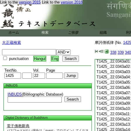
Link to the
version 2015
Link to the
version 2018
T1425_.22.0342c19
T1425_.22.0342c20
T1425_.22.0342c21
T1425_.22.0342c22
T1425_.22.0342c23
T1425_.22.0342c24
ホーム
検索
ご挨拶
組織
利
T1425_.22.0342c25
T1425_.22.0342c26
大正蔵検索
摩訶僧祇律 (No.
142
T1425_.22.0342c27
T1425_.22.0342c28
338
339
340
T1425_.22.0342c29
punctuation
Hangul
Eng
T1425_.22.0343a01
T1425_.22.0343a02
TextNo.
Vol.
Page
T1425_.22.0343a03
T1425_.22.0343a04
T1425_.22.0343a05
INBUDS
T1425_.22.0343a06
T1425_.22.0343a07
INBUDS
(Bibliographic Database)
T1425_.22.0343a08
Search
T1425_.22.0343a09
T1425_.22.0343a10
T1425_.22.0343a11
Digital Dictionary of Buddhism
T1425_.22.0343a12
T1425_.22.0343a13
電子佛教辭典
T1425_.22.0343a14
パスワードがない場合は「guest」でログインしてくださ