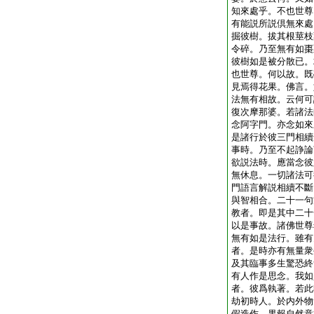
知來處乎。不也世尊
有能説所説倶無來處
掘彼樹。拔其根莖枝
令碎。乃至無有如棗
彼樹如是被分散已。
也世尊。何以故。既
見焉得花果。佛言。
法無有相故。云何可
復次摩那婆。若諸法
念阿字門。亦念如來
是諸行於彼三門相續
事時。乃至不起諍論
欲説法時。應當念彼
無休息。一切諸法可
門語言解説相續不斷
與智相合。二十一句
教者。即是其中二十
以是事故。諸佛世尊
無有如是法行。雖有
者。是時亦有無量衆
及其臨事多生驚恐終
有人作是思念。我如
者。彼爲執著。若此
劫初時人。於内外物
假造作。果報自然意