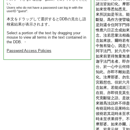
い。
諸法皆如幻化。摩那
Users who do not have a password can log in with the
如來世尊悉知悉見。
userID "guest".
來所説如是等法。能
本文をドラッグして選択するとDDBの見出し語
斷疑。爲作方便譬喩
検索結果が表示されます。
是則還令住阿字門得
惟應六日正念成如來
Select a portion of the text by dragging your
念。汝若思量法相義
mouse to view all terms in the text contained in
念如來故。爾時若有
the DDB. ・
中無有疑心。因是六
Password Access Policies
阿字法門。於六月中
如來前更得無量無邊
迦字法門名者。即亦
分。於一心中云何得
知此。亦即不離如是
化。汝摩那婆。勿生
宮殿想也。但於六月
念如來。若能成就三
在前。亦即得見莫生
究竟斷疑之語。是故
來雖爲汝説終不得盡
有樹花時出花果時出
彼樹若其花時未至求
時未至求果得乎。不
摩那婆。如來亦爾。
婆。於意云何。又如