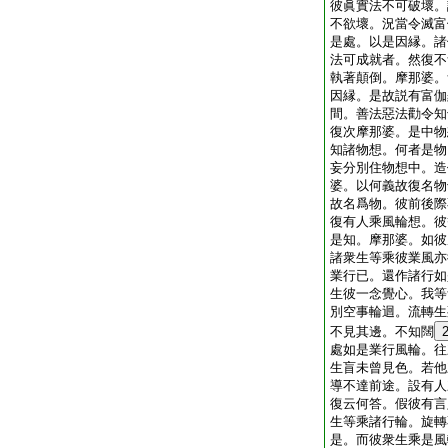
彼眞實法不可破壞。
不欲壞。況當令滅富
是處。以是因縁。諸
法可成就者。然復不
執著顛倒。摩那婆。
因縁。是故説有富伽
間。善法惡法勸令知
復次摩那婆。是中物
知諸物想。何者是物
妄分別住物想中。造
婆。以何義故復名物
故名爲物。彼前後際
復有人乘風輪想。彼
是知。摩那婆。如彼
諸衆生等乘彼業風亦
業行已。還作諸行如
生彼一念覺心。我等
別空事輪迴。流轉生
不見其邊。不知闊
處如是業行風輪。往
生盲未曾見色。若他
導不達前途。設有人
復云何答。假彼有言
生等乘諸行輪。旋轉
是。而彼衆生乘是風