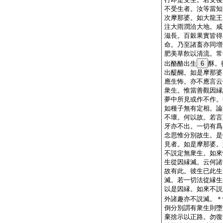
不受生者。汝等當知
次摩那婆。如大龍王
注大雨潤洽大地。咸
滋長。百穀果實皆得
命。乃至諸畜亦同増
肥美草飮以清流。常
出酪酪出生
6
酥。
出醍醐。如是摩那婆
應生怖。亦不應言云
衆生。惟當善觀因縁
夢中所見或作不作。
如種子無有定相。論
不壞。何以故。若言
牙亦不出。一切有爲
念思惟分別故生。是
見者。如是摩那婆。
不説定無衆生。如來
生從因縁滅。云何諸
故有此。彼生已此生
滅。若一切法從縁生
以是因縁。如來不説
外諸趣亦不説滅。＊
倒分別謂有衆生則墮
棄捨示以正路。勿復