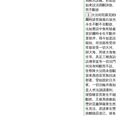
爲顯示説義。於如是
如來説法因斷諍故。
而不斷故
1
大法炬陀羅尼經
爾時諸菩薩復白放光
令生不斷不全斷故。
法如實説中無有疑處
當於爾時令生不斷亦
度彼岸。我今如是説
能知。何況能有受持
常能容受一切大河。
歸大海。而彼大海無
生等。具足三種貪諂
説佛菩提等一切法門
何況有時斷而不説。
世尊降大法雨未曾斷
當來愚惑盲冥無目諸
那婆。譬如因於日月
夜。一切法輪亦復如
是人求法讀誦通利。
彼昏睡盲冥衆生不能
斷絶。又復爲彼嫉妬
墮於惡趣障礙衆生然
生見法。若諸衆生墮
捨離險惡道已。彼各