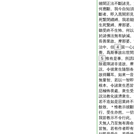
雖聞正法不斷諸見。
何應斷。我今自知須
斷者。即入黒闇邪見
死繋閉纒縛。我若能
生死繋縛。摩那婆。
聽受終不生怖。何以
於諸佛法無有缺減。
長善業故。摩那婆。
法中。但
4
當一心
覺。爲斯事故出世間
5
惟有是事。所謂
除遮障諸非道故。摩
説。令彼衆生隨類各
故得爾耳。如來一音
無量智。若以一智即
根本。令諸衆生悉皆
惡極怖畏處。衆生受
説法教化拔濟衆生。
若不造如是惡業終不
餘致。＊惟教示彼斷
行。受生亦然。一切
我皆教示不令行此。
天無人乃至無有壽命
皆無。若有作者即有
行即是受生。若受後