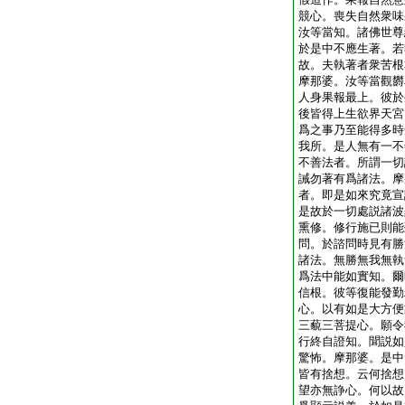
競心。喪失自然衆味
汝等當知。諸佛世尊
於是中不應生著。若
故。夫執著者衆苦根
摩那婆。汝等當觀欝
人身果報最上。彼於
後皆得上生欲界天宮
爲之事乃至能得多時
我所。是人無有一不
不善法者。所謂一切
誡勿著有爲諸法。摩
者。即是如來究竟宣
是故於一切處説諸波
熏修。修行施已則能
問。於諮問時見有勝
諸法。無勝無我無執
爲法中能如實知。爾
信根。彼等復能發勤
心。以有如是大方便
三藐三菩提心。願令
行終自證知。聞説如
驚怖。摩那婆。是中
皆有捨想。云何捨想
望亦無諍心。何以故