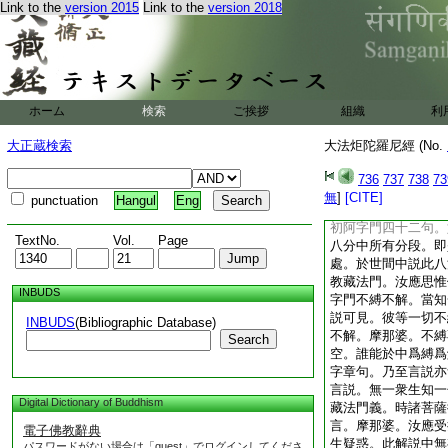
Link to the
version 2015
Link to the
version 2018
如幻化。假説諸法方
故。是中衆生有著法
其實如來亦無所説。
藏者。彼不可動亦不
就。摩那婆。若是虚
彼如來有是境界。所
ホーム
検索
ご挨拶
組織
利
見諸世間猶如幻化。
諸菩薩摩訶薩等得如
大正蔵検索
大法炬陀羅尼經 (No.
復次摩那婆。一切衆
爲四十二出入息句。
736
737
738
73
中若有菩薩摩訶薩。
無
]
[CITE]
punctuation
Hangul
Eng
彼菩薩亦不能爲諸衆
初阿字門四十二句。
TextNo.
Vol.
Page
八分中所有分段。即
處。於世間中説此八
教藏法門。汝應思惟
INBUDS
字門不縛不解。當知
説可見。彼等一切不
INBUDS
(Bibliographic Database)
不解。摩那婆。不縛
Search
空。誰能於中爲縛爲
字章句。乃至言説亦
言説。無一衆生知一
Digital Dictionary of Buddhism
藏法門義。時諸菩薩
言。摩那婆。汝應受
電子佛教辭典
生疑惑。此解説中無
パスワードがない場合は「guest」でログインしてくださ