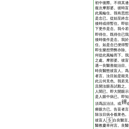
初中後際。不得其邊
復次摩那婆。彼時盲
此風輪住。我有思想
是念已。從始至終念
後時或得暫住。即欲
下更作是念。我今若
即得住。既得住已我
後時復作是念。我於
住。如是念已便得暫
即生樂想勞弊亦除。
何從此風輪而下。我
之處。摩那婆。彼盲
遇一良醫善能治目。
時良醫愍彼盲人。爲
者言。汝目如是能見
此云何見色。我若見
且開汝眼吾試觀之。
人聞已。即大開眼示
是人眼中病已。即知
須爲設治法。或
療眼方已。告盲者言
除汝目病令覩衆色。
彼盲人
5
白良醫言
醫教慶幸何言。良醫