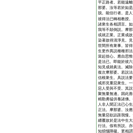
平正路者。若能遠離
那婆。汝等若於如是
脱。能信行者。是人
彼得法已轉相教授。
諸衆生各相謂言。如
我等不顛倒説。摩那
或就正業。正業成故
染著故得清淨見。見
世間所有衆事。皆得
生更作異説種種邪法
當起捨心。應自思惟
是法已。即能於彼六
知見成就眞法。滅除
復次摩那婆。若説法
信根衆生。具説法要
戒邪見重惡衆生。一
惡人受與不受。其説
聚無量無邊。因此善
精勤勇猛供養諸佛。
人非人聞正法已心生
正法。摩那婆。汝應
無量惡欲諂誑我慢。
纒覆故於是法中生大
行法。假有所説。亦
知煩惱障礙。更相謂