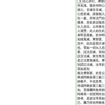
3
任心所行。摩那
何名識。復於何時心
彼心。非滅非非滅。
心想若滅。誰復能入
住一處。所有法門自
藏者。意欲多説隨意
出入息住。云何衆生
人退墮。此人始生此
者即是風氣。於何時
知彼風滅。摩那婆。
息中。此但是我方便
也。譬如一切出入息
婆。説法息滅。當知
説言法滅。衆生惟見
是正法實無滅也。摩
別謂正法滅。汝等於
當如是知
復次摩那婆。於意云
將成阿耨多羅三藐三
師教不。不也世尊。
得成阿耨多羅三藐三
知。菩薩爾時無有師
時將爲一切世間作自
師者。是故汝等當如
已。爾乃得名阿耨多