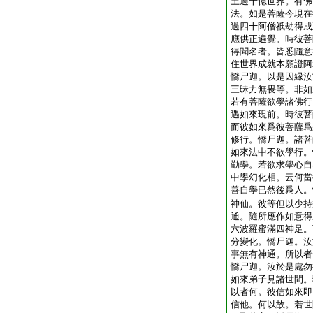
土過千億世界。有佛
法。如是菩薩今現在
過四十阿僧祇劫得成
應供正遍覺。時彼菩
得聞名者。皆悉隨意
住世界成就本願證阿
憍尸迦。以是因縁汝
三昧力無畏等。非如
若有菩薩欲學諸佛行
遇如來現前。時彼菩
而彼如來爲彼菩薩爲
修行。憍尸迦。諸菩
如來法中不欲學行。
勤學。若欲求學心自
中學幻化相。云何當
善自學已然後爲人。
神仙。彼等但以少持
通。隨所應作如意得
六波羅蜜滿四神足。
分變化。憍尸迦。汝
事無有神通。所以者
憍尸迦。汝於是處勿
如來弟子見諸世間。
以者何。彼信如來即
信他。何以故。若世