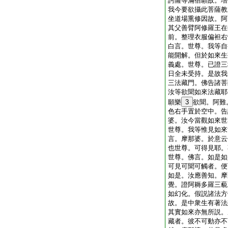
訶薩等滿宿願故。増
我今要欲攝此菩薩教
坐道場熏修因故。阿
其父善臂阿修羅王在
前。整理衣服偏袒右
白言。世尊。我等自
能開解。但於如來生
義處。世尊。已證三
日全未受持。是故我
三法藏門。佛告諸菩
汝等欲聞如來法藏耶
願樂
3
欲聞。阿難
色右手置於空中。告
婆。汝今當觀如來世
世尊。我等惟見如來
言。摩那婆。於意云
也世尊。可得見耶。
世尊。佛言。如是如
可見可聞可觸者。便
如是。汝應善知。摩
覺。證阿耨多羅三藐
如幻化。假説諸法方
故。是中衆生有著法
其實如來亦無所説。
藏者。彼不可動亦不