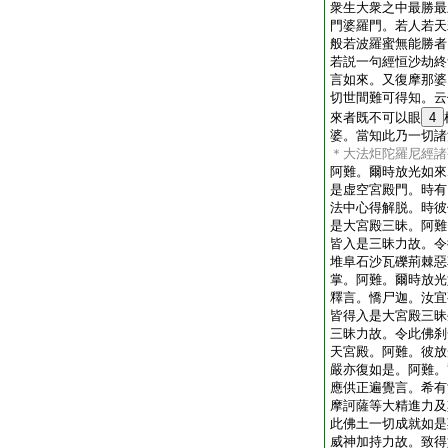
衆生大衆之中最勝最
門婆羅門。若人若天
般若波羅蜜無能勝者
若説一句經恒沙劫終
言如來。又復摩那婆
切世間難可得知。云
來者既不可以眼
4
婆。當知此乃一切諸
＊大法炬陀羅尼經諸
阿難。爾時放光如來
是虚空宮殿門。時有
法中心得解脱。時彼
是大宮殿三昧。阿難
皆入是三昧力故。令
堆阜石沙瓦礫荊棘惡
掌。阿難。爾時放光
釋言。憍尸迦。汝宜
皆得入是大宮殿三昧
三昧力故。令此佛刹
天宮殿。阿難。彼放
嚴亦復如是。阿難。
應供正遍覺言。希有
摩訶薩等大精進力及
此佛土一切成就如是
威神加持力故。致得