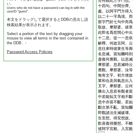
云何觀此三字門也。
い。
十四句。中間分齊。
Users who do not have a password can log in with the
處。以阿字門方得入
userID "guest".
以二十一字爲境。而
本文をドラッグして選択するとDDBの見出し語
那字門於七句中而爲
検索結果が表示されます。
取故。摩那婆。彼章
此即名爲世間心中出
Select a portion of the text by dragging your
十二息。從一一息依
mouse to view all terms in the text contained in
the DDB. ・
解釋。何故言阿。云
息往來時彼衆生等壽
Password Access Policies
名息滅。當知爾時則
盡復何應觀。以息滅
摩那婆。息若滅時云
應觀。摩那婆。汝等
無有文字。初方便故
業和合及與氣息出入
叉字。摩那婆。云何
勝出入息若有觀者當
中若能知叉字相不斷
息中亦當不斷。若如
斷次第不亂。當知爾
即觀諸法生滅破壞。
生安想。得安想故。
歡喜復得樂想。不離
彼阿字宮殿。入宮殿