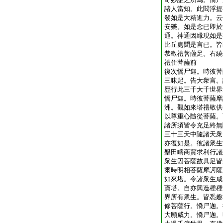
諸人當知。此閻浮提
發如是大精進力。云
安樂。如是念已即於
通。神通因縁現如是
比丘處聞是言已。皆
恭敬禮菩薩足。右繞
禮住菩薩前
復次憍尸迦。時彼菩
三昧起。告大衆言。
歴行此三千大千世界
憍尸迦。時彼菩薩摩
洲。觀如來塔禮敬供
以尊重心隨從菩薩。
諸所須皆令充足終無
三十三天中隨諸天衆
亦復如是。彼諸衆生
墾田疇商賈求利行諸
衆生因菩薩故具足皆
爾時明相菩薩摩訶薩
如來塔。令諸衆生咸
寶塔。自亦興造種種
界所有衆生。皆悉趣
修菩薩行。憍尸迦。
大願威力。憍尸迦。