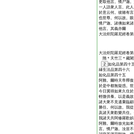
更取他言。憍尸迦。
一人語衆人言。此人
於意云何。彼雖有言
也世尊。何以故。眼
憍尸迦。諸佛如來諸
他言。其義亦爾
大法炬陀羅尼經卷第
大法炬陀羅尼經卷第
隋＊天竺三＊藏
2
如化品第四十
縁生法品第四十六
如化品第四十五
阿難。爾時天帝釋復
於是中都無疑惑。世
今日冀得如來久住於
輕微供養。以是義故
諸大衆不見遺棄臨顧
勝任。何以故。我從
及諸天衆歡樂共住。
我諸天共阿修羅歡娯
阿難。爾時放光如來
言。憍尸迦。汝豈不