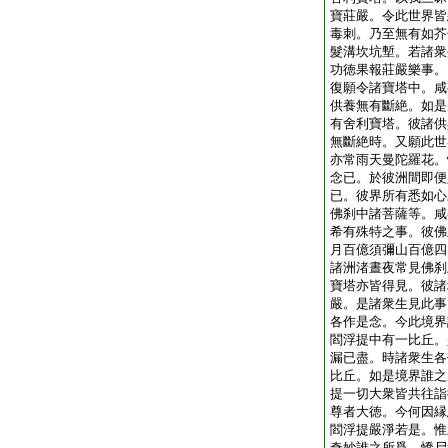
寶莊嚴。令此世界皆
毒刺。乃至無有如芥
髮溝坎坑塹。若諸衆
功徳果報莊嚴樂事。
復願令諸寶塔中。咸
供養無有斷絶。如是
有舍利寶塔。彼諸供
無斷絶時。又願此世
亦常雨天曼陀羅花。
念已。於彼洲間即便
已。彼界所有悉如心
佛刹中諸菩薩等。咸
希有殊特之事。彼佛
月百億須彌山百億四
諸洲渚晝夜常見佛刹
寶塔亦皆得見。彼諸
嚴。是諸衆生見此事
各作是念。今此境界
閻浮提中有一比丘。
漏已盡。時諸衆生各
比丘。如是境界誰之
提一切大衆皆共往詣
尊者大徳。今何因縁
閻浮提嚴淨若是。惟
奇妙誰之所爲。憍尸