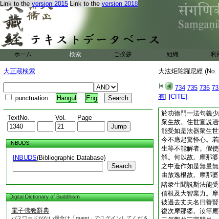
Link to the
version 2015
Link to the
version 2018
師及聞受者。二人獲
如法住也。摩那婆。
癡人等不知思惟如來
生根宜而説。如是法
摩那婆。如來於法終
藏處。如來如是爲諸
ホーム
検索
ご挨拶
組織
利
絶。摩那婆。如來若
終不重説。摩那婆。
大正蔵検索
大法炬陀羅尼經 (No.
藏處。是故如來常注
如來若不爲諸衆生常
734
735
736
73
大憂怖。何以故。諸
有
]
[CITE]
punctuation
Hangul
Eng
婆。如來若知億百千
於功徳門一法句義少
TextNo.
Vol.
Page
衆生故。住世宣説過
能受如是法器衆生世
今不應起驚怪心。若
INBUDS
生等不能解者。假使
解。何以故。摩那婆
INBUDS
(Bibliographic Database)
Search
之中造作如是無量無
由放逸根故。摩那婆
諸衆生聞説斯法能受
信根及大智業力。摩
Digital Dictionary of Buddhism
彼過去丈夫名曰善賢
電子佛教辭典
復次摩那婆。汝等應
パスワードがない場合は「guest」でログインしてくださ