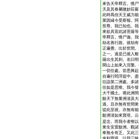
來告天帝釋言。憍尸
天及其眷屬微妙莊嚴
此時爲但天王威力能
業因縁今受斯報。阿
世尊。我已知也。我
來欲具宣此諸菩薩等
帝釋言。憍尸迦。我
劫名善行路。彼劫有
正遍覺。出於世間。
之一。過是已後入般
薩出生其刹。名曰明
聞山上如來入涅槃。
一切住處。皆悉興起
自遍行閻浮提中。盡
往詣第二洲處。多諸
住如是思惟。我今發
大千國土。甫此洲間
餘天下無量洲渚及大
過。且亦無有世間衆
從此至彼。亦無有能
餘洲渚如來寶塔。云
是念。而我今者惟以
衆生安置餘洲。觀諸
奉無令有乏。又此三
舍利寶塔。以我三昧