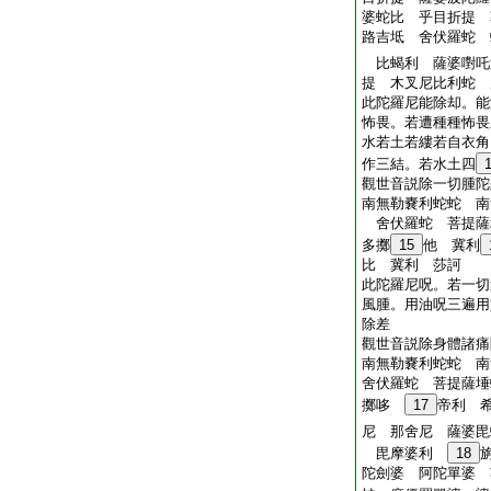
婆蛇比 乎目折提 
路吉坻 舍伏羅蛇 
比蝎利 薩婆嚉吒
提 木叉尼比利蛇 
此陀羅尼能除却。能
怖畏。若遭種種怖畏
水若土若縷若自衣角
作三結。若水土四
觀世音説除一切腫陀
南無勒嚢利蛇蛇 南
舍伏羅蛇 菩提薩
多擲
15
他 冀利
比 冀利 莎訶
此陀羅尼呪。若一切
風腫。用油呪三遍用
除差
觀世音説除身體諸痛
南無勒嚢利蛇蛇 南
舍伏羅蛇 菩提薩埵
擲哆
17
帝利 
尼 那舍尼 薩婆毘
毘摩婆利
18
陀劍婆 阿陀單婆 