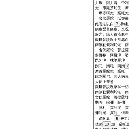
力坻 阿力奢 帝利
兜 摩毘茶蛇兜 摩
摩婆呵兜 躓吒兜
舍伏羅蛇 坻耆那
此呪法以白
7
疊縷
病處繋其痛處。又呪
服之。除人得流肌生
觀世音説呪土治赤白
南無勒嚢利蛇蛇 南
舍伏羅蛇 菩提薩
多擲哆 阿羅濘 
毘阿濘 耽婆羅濘
躓吒 躓吒 阿躓
摩首羅蛇兜 躓吒 
此陀羅尼。若人病赤
大便上差愈
觀世音説呪草拭一切
南無勒嚢利蛇蛇 南
舍伏羅蛇 菩提薩埵
擲哆 陀彌 陀彌 
冀利 冀利毘 冀
彌利毘 冀利 但摩
躓吒豆
9
夫力
佉路
10
加 躓吒