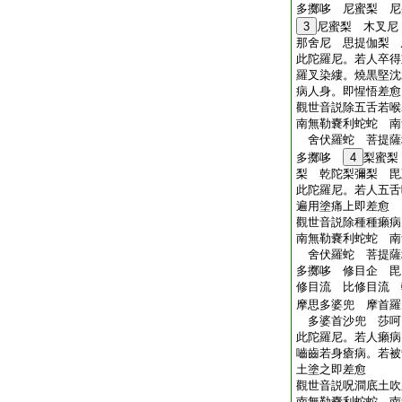
多擲哆 尼蜜梨 
3
尼蜜梨 木叉尼
那舍尼 思提伽梨 
此陀羅尼。若人卒得
羅叉染縷。燒黒堅沈
病人身。即惺悟差愈
觀世音説除五舌若喉
南無勒嚢利蛇蛇 南
舍伏羅蛇 菩提薩
多擲哆
4
梨蜜梨
梨 乾陀梨彌梨 毘
此陀羅尼。若人五舌
遍用塗痛上即差愈
觀世音説除種種癩病
南無勒嚢利蛇蛇 南
舍伏羅蛇 菩提薩
多擲哆 修目企 
修目流 比修目流
摩思多婆兜 摩首羅
多婆首沙兜 莎呵
此陀羅尼。若人癩病
嚙齒若身瘡病。若被
土塗之即差愈
觀世音説呪澗底土吹
南無勒嚢利蛇蛇 南