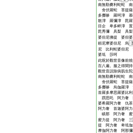
南無勒嚢利蛇蛇 南
舍伏羅蛇 菩提薩
多擲哆 羅呵濘 慕
散濘 羅彌濘 毘羅
目企 卑多畔濘 置
毘秀彌 具梨 具
婆但尼佛提 婆但婆
頼尼摩婆但尼 烏
尼 比利蛇婆但尼 
婆坻 莎呵
此呪於觀世音像前燒
百八遍。服之得聞持
觀世音説除病肌生陀
南無勒嚢利蛇蛇 南
舍伏羅蛇 菩提薩
多擲哆 烏伽羅濘
首羅多摩思羅婆比利
躓思吒 阿力奢 
婆希羅阿力奢 仇
阿力奢 首迦婆阿力
瞋那 阿力奢 蜜
蜜力提 阿力奢 三
提 阿力奢 卑坻
摩伽阿力奢 阿那彌