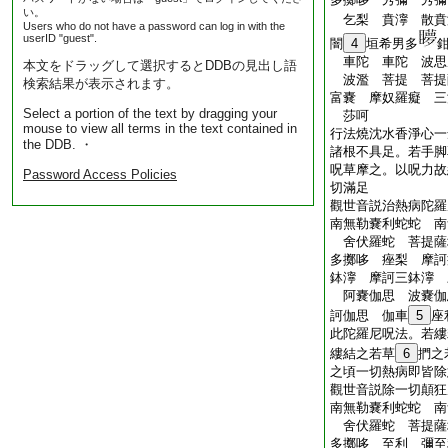
い。
乞梨 賁濘 散賁
Users who do not have a password can log in with the
userID "guest".
闇
4
垣希男多
車陀 車陀 波思
本文をドラッグして選択するとDDBの見出し語
波濫 菩提 菩提
検索結果が表示されます。
富嚢 摩奴羅癡 三
Select a portion of the text by dragging your
莎呵
mouse to view all terms in the text contained in
行法燒沈水香淨心一
the DDB. ・
諸根不具足。若手脚
呪草摩之。以呪力故
Password Access Policies
切滿足
觀世音説治熱病陀羅
南無勒嚢利蛇蛇 南
舍伏羅蛇 菩提薩
多擲哆 痤梨 摩訶
鉢濘 摩訶三鉢濘 
阿嚢伽思 波嚢伽
訶伽思 伽車
5
座
此陀羅尼呪法。若縷
縷結之若草
6
捫之
之頃一切熱病即皆除
觀世音説除一切顛狂
南無勒嚢利蛇蛇 南
舍伏羅蛇 菩提薩
多擲哆 至利 彌至