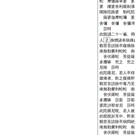
蛇 摩優羅單婆 婆
婆 樓婆舍利羅劍
闍路陀路婆 勒吒陀
薩婆伽摩蛇彌 婆
舍彌 舍彌 舍彌
莎呵
此呪誦二十一遍。用
人
2
身體諸有病痛
觀世音説除卒腹痛除
南無勒嚢利蛇蛇 南
舍伏羅蛇 菩提薩
多擲哆 究之 究之
尼移 莎呵
此陀羅尼。若人卒得
腹痛者。飮之腹痛即
觀世音説除中毒乃至
南無勒嚢利蛇蛇 南
舍伏羅蛇 菩提薩
多擲哆 莎梨 莎梨
婆毘沙那舍尼 莎呵
此陀羅尼呪。若人被
此呪呪於耳中。即差
觀世音説除卒病悶絶
南無勒嚢利蛇蛇 南
舍伏羅蛇 菩提薩