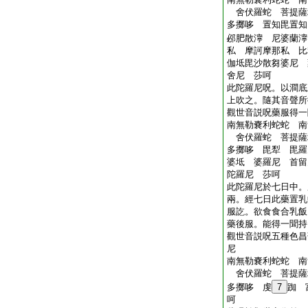
舍伏羅蛇 菩提薩
多擲哆 置知毘置
邲肥散濘 尼婆蘭濘
私 摩訶摩那私 比
伽坻毘沙散芻婆尼 
舍尼 莎呵
此陀羅尼呪。以澗底
上吹之。隨其音聲所
觀世音説呪藥服得一
南無勒嚢利蛇蛇 南
舍伏羅蛇 菩提薩
多擲哆 毘犁 毘
婆坻 婆羅尼 首
陀羅尼 莎呵
此陀羅尼於七日中。
兩。經七日此藥置乳
服訖。欲食食合乳飯
藥後服。能得一聞持
觀世音説呪五種色昌
尼
南無勒嚢利蛇蛇 南
舍伏羅蛇 菩提薩
多擲哆 虔
7
踟 
呵