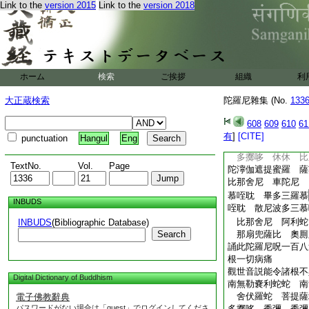
Link to the
version 2015
Link to the
version 2018
然不現
觀世音説滅罪得願陀
南無勒嚢利蛇蛇 南
舍伏羅蛇 菩提薩
多擲哆 兜流 兜流
尼 氐波摩利尼豆豆
ホーム
検索
ご挨拶
組織
利
行此陀羅尼法於觀世
至心懺悔。誦此陀羅
大正蔵検索
陀羅尼雜集 (No.
133
一切罪業。獲大功徳
觀世音説除一切眼痛
608
609
610
61
南無勒嚢利蛇蛇 南
有
]
[CITE]
punctuation
Hangul
Eng
舍伏羅蛇 菩提薩
多擲哆 休休 比
TextNo.
Vol.
Page
陀濘伽遮提蜜羅 
比那舍尼 車陀尼 
慕咥耽 畢多三羅慕
INBUDS
咥耽 散尼波多三慕
比那舍尼 阿利
INBUDS
(Bibliographic Database)
Search
那扇兜薩比 奧厠
誦此陀羅尼呪一百八
根一切病痛
觀世音説能令諸根不
Digital Dictionary of Buddhism
南無勒嚢利蛇蛇 南
舍伏羅蛇 菩提薩
電子佛教辭典
パスワードがない場合は「guest」でログインしてくださ
多擲哆 秀彌 秀彌