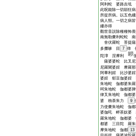
阿利蛇 婆路吉坻 
此呪能除一切顛狂病
所捉所病。以五色縷
病人頸。一切之病皆
縷亦得
觀世音説除種種怖畏
南無勒嚢利蛇蛇 南
舍伏羅蛇 菩提薩
多擲哆 目
7
偙 
陀濘 涅摩利
薩婆婆蛇 比叉尼
尼羅闍婆婬 摩羅
阿畢利婬 比沙婆婬
婆婬 郁豆伽婆婬 
朱地蛇 伽都婆朱羅
呵朱地蛇 伽都婆脾
律叉朱地蛇 伽都婆
婆 栴荼朱力
9
力使嚢朱地蛇 伽都
婆伽吒 畔茶奴婆 
羅朱地蛇 伽都婆 
都婆 三目陀 羅朱
摩朱地蛇 伽都
13
目折提 薩婆波陀羅