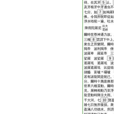
得。在其牙
5
止。
及牙根牙中牙邊虫不
七分。如
7
如鳩羅
佛。令我所呪即從如
淨水唅呪一遍。吐水
出大
降雨陀羅尼
雲經
爾時世尊神通力故。
三種
8
雲謂下中上
衆生之所樂聞。爾時
羯帝 波利羯帝 
波羅卑 羅延帝 三
娑羅 波娑羅
9
遮羅坻 遮羅坻 波
波羅遮羅坻 比提嘻
隷醯 富嚧＊囉嚧 
若有諸龍聞是呪已。
分。爾時十萬億佛那
世界六種震動。爾時
見。展轉相動乃至淨
龍雲動時降注大雨。
千大河。七
10
寶
雖七日無所復損。衆
盈滿八功徳水。所謂