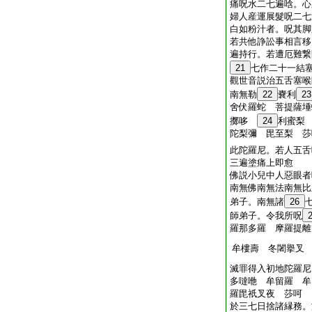
痛呪水二七遍唅。心
婦人産運展髮呪二七
白如粉汁者。呪其脚
若共他諍訟事相言移
遍持行。若遭厄難繋
21
七作二十一結
觀世音説治五舌塞喉
南無勒
22
嚢利
23
舍伏羅蛇 菩提薩埵
擲哆
24
利蜜
陀梨彌 毘至梨 莎
此陀羅尼。若人五舌
三遍塗痛上即愈
佛説小兒中人惡眼者
南無佛南無法南無比
弟子。南無諸
26
師弟子。令我所呪
羅那多羅 摩羅提
牟樓壽 冬闍擧叉
滅罪得入初地陀羅尼
多噠咃 牟留羅 牟
羅毘祇叉夜 莎呵
於三七日捨諸縁務。