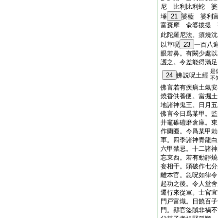
尼 比利比利蛇 婆
埵
21
婆藍 婆利
富嚢摩 兪婆拔提 
此陀羅尼法。須燒沈
以草呪
23
一百八
眼若鼻。有闕少處以
護之。令差能得滿足
是
24
佛説呪土經
不
佛言若有疾病土氣安
燒香供養便。當掘土
地諸神鬼王。日月五
佛言今日爲某甲。監
井竈碓磑磨倉庫。東
作蘭圈。今爲某甲勅
軍。四季諸神青龍白
六甲禁忌。十二諸神
忘東西。若有動靜燒
妄相干。頭破作七分
離本官。急呪如律令
起功之後。令人堂舍
遷行來從軍。士官宜
門戸富熾。日饒百子
門。縣官盜賊非禍不