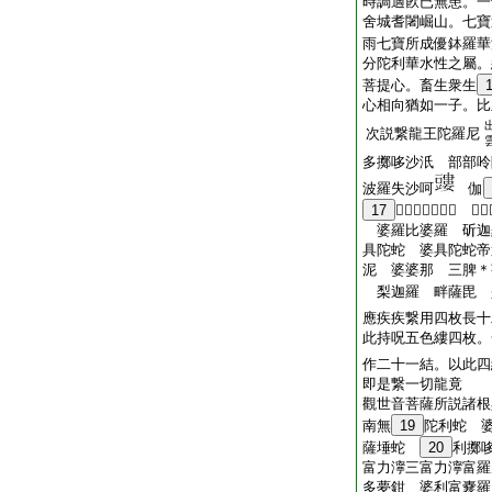
時調適飮已無患。一
舍城耆闍崛山。七寶
雨七寶所成優鉢羅華
分陀利華水性之屬。
菩提心。畜生衆生
心相向猶如一子。比
次説繋龍王陀羅尼
多擲哆沙汦 部部呤
波羅失沙呵
伽
17
𧯞茂羅伽羅摩伽 羅
婆羅比婆羅 斫迦
具陀蛇 婆具陀蛇帝
泥 婆婆那 三脾＊
梨迦羅 畔薩毘 壂
應疾疾繋用四枚長十
此持呪五色縷四枚。
作二十一結。以此四
即是繋一切龍竟
觀世音菩薩所説諸根
南無
19
陀利蛇 
薩埵蛇
20
利擲
富力濘三富力濘富羅
多夢鉗 婆利富嚢羅