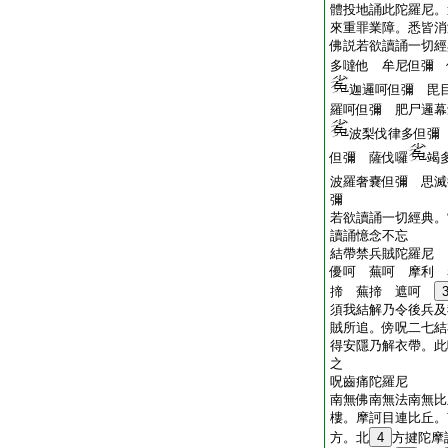
體投地誦此陀羅尼。
來重罪業障。悉皆消
佛説若欲讀誦一切經
多噠他 牟尼但彌 
迦邏呵但彌 毘
羅呵但彌 肥尸邏幕
波梨伐律多但彌
但彌 薩伐囉
竭
波羅奢嚢但彌 思滅
彌
若欲讀誦一切經典。
讀誦憶念不忘
結帶禁兵賊陀羅尼
優呵 蕪呵 摩利 
揥 蕪揥 遮呵
須我結解乃令後兵及
賊所追。傍呪二七結
得安隱乃解衣帶。此
之
呪齒痛陀羅尼
南無佛南無法南無比
樓。摩訶目連比丘。
方。北
4
方揵陀摩