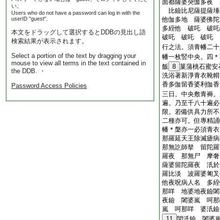
面都薩婆突伽多夜 
い。
比鐱比尼薩提薩埵
Users who do not have a password can log in with the
userID "guest".
他伽多地 薩婆佛
多絰他 破吒 破
本文をドラッグして選択するとDDBの見出し語
破吒 破吒 破吒
検索結果が表示されます。
行之法。須青幡二十
Select a portion of the text by dragging your
幡一枚竪中央。四＊
mouse to view all terms in the text contained in
飯
8
菓蒲桃石蜜安
the DDB. ・
洗浴著新淨青衣靴㡌
香多伽留香婆利伽香
Password Access Policies
三日。中央敷青褥。
遍。乃至千八十遍必
限。若備供具力所不
二種亦可。但專精誦
幡＊槃亦一必須青衣
那羅延天王除滅瘧病
那無訖師拏 留陀羅
羅夜 那無尸 摩奢
薩婆留陀羅夜 汦於
羅比淡 波羅婆匍叉
他夜呪病人名 多絰
那咩 地婆地夜鐱闍
夜鐱 闍婆嵐 呵那
嵐 呵那咩 婆汦
11
閈汦鐱 闍婆