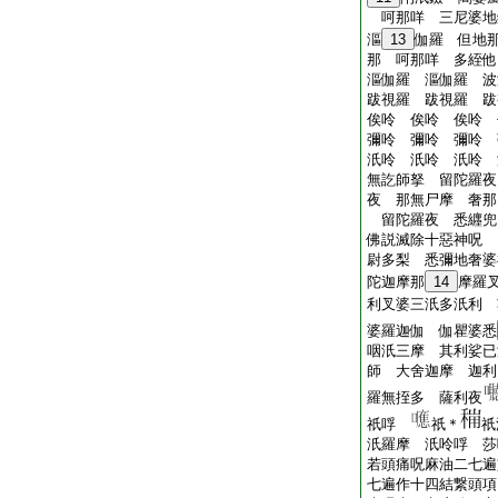
呵那咩 三尼婆地
漚
13
伽羅 但地
那 呵那咩 多絰
漚伽羅 漚伽羅 
跋視羅 跋視羅 
俟呤 俟呤 俟呤
彌呤 彌呤 彌呤
汦呤 汦呤 汦呤 
無訖師拏 留陀羅夜
夜 那無尸摩 奢那
留陀羅夜 悉纒兜
佛説滅除十惡神呪
尉多梨 悉彌地奢婆
陀迦摩那
14
摩羅
利叉婆三汦多汦利
婆羅迦伽 伽瞿婆悉
咽汦三摩 其利娑已
師 大舍迦摩 迦利
羅無挃多 薩利夜
祇哹
祇＊
祇
汦羅摩 汦呤哹 莎
若頭痛呪麻油二七遍
七遍作十四結繋頭項