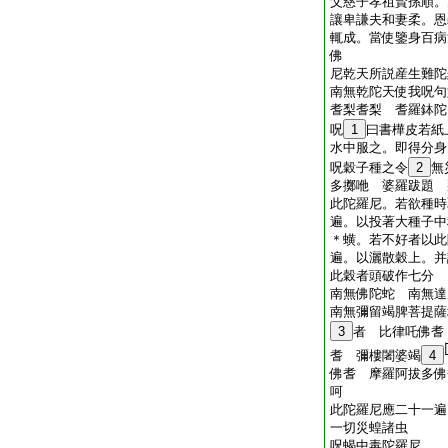
父慈子孝祖賢孫順。
讓卑謙夫和妻柔。恩
輒成。當使鑒身百病
佛
尼乾天所説産生難陀
南無乾陀天使我呪句
耆梨耆梨 耆羅鉢陀
呪
1
曰書樺皮若紙
水中服之。即得分身
呪穀子種之令
2
無
多擲咃 婆羅跋題 
此陀羅尼。若欲種時
遍。以投著大種子中
＊蟥。若不好者以此
遍。以灑散穀上。并
此穀者頭破作七分
南無佛陀蛇 南無
南無彌留竭脾菩提薩
3
者 比律吒佛耆
耆 彌樓闍婆竭
4
佛耆 摩羅阿拔多佛
呵
此陀羅尼應二十一遍
一切災蝗諸虫
呪蝎中毒陀羅尼