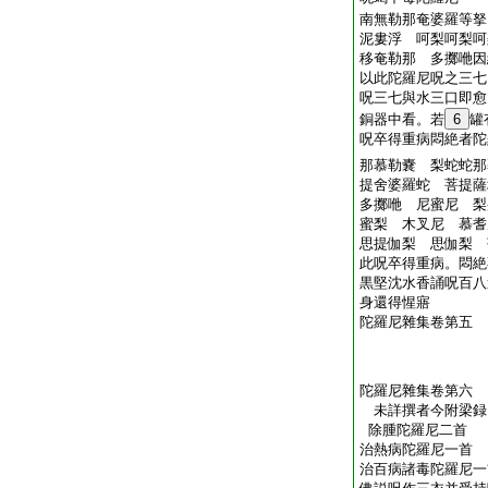
南無勒那奄婆羅等
泥婁浮 呵梨呵梨呵
移奄勒那 多擲咃因
以此陀羅尼呪之三七
呪三七與水三口即愈
銅器中看。若
6
罐
呪卒得重病悶絶者陀
那慕勒嚢 梨蛇蛇那
提舍婆羅蛇 菩提
多擲咃 尼蜜尼 梨
蜜梨 木叉尼 慕
思提伽梨 思伽梨 
此呪卒得重病。悶絶
黒堅沈水香誦呪百八
身還得惺寤
陀羅尼雜集卷第五
陀羅尼雜集卷第六
未詳撰者今附梁
除腫陀羅尼二首
治熱病陀羅尼一首
治百病諸毒陀羅尼一