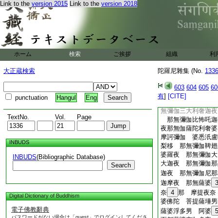
菩提薩埵耶 摩訶薩
Link to the
version 2015
Link to the
version 2018
36
迦 多絰他 
帝婆陀耶 守吉利
伊斯 彌斯 悉纒呢
呵
行之法。觀世音像前
ホーム
検索
ご挨拶
組織
利
夜六時誦一時中誦百
世音以行人應見身令
大正蔵検索
陀羅尼雜集 (No.
133
願
佛説乞雨呪
603
604
605
60
那無屯豆脾 膩瞿沙
有
]
[CITE]
punctuation
Hangul
Eng
無彌伽汦那夜 那無
無彌伽三大利奢迦夜
TextNo.
Vol.
Page
那無彌伽比怖吒迦
夜那無伽薩陀利奢婆
摩訶彌伽 婆悉汦盧
INBUDS
梨移 那無彌伽鞞翅
婆羅夜 那無彌伽大
INBUDS
(Bibliographic Database)
大迦夜 那無彌伽那
Search
迦夜 那無彌伽尼那
迦摩夜 那無薩婆
奈
4
那 摩提夜奈
Digital Dictionary of Buddhism
婆佛陀 菩提薩埵男
電子佛教辭典
薩婆浮多男 阿婆
パスワードがない場合は「guest」でログインしてくださ