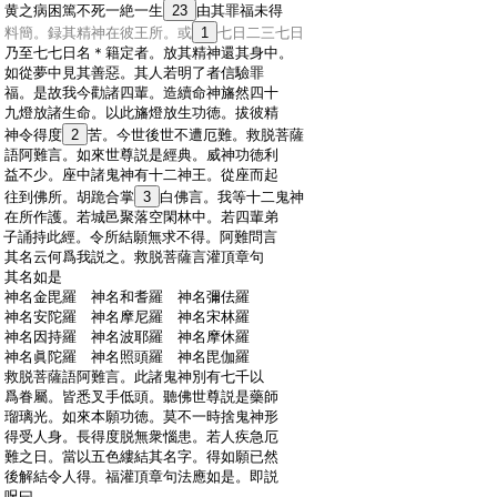
:
黄之病困篤不死一絶一生
23
由其罪福未得
:
料簡。録其精神在彼王所。或
1
七日二三七日
:
乃至七七日名＊籍定者。放其精神還其身中。
:
如從夢中見其善惡。其人若明了者信驗罪
:
福。是故我今勸諸四輩。造續命神旛然四十
:
九燈放諸生命。以此旛燈放生功徳。拔彼精
:
神令得度
2
苦。今世後世不遭厄難。救脱菩薩
:
語阿難言。如來世尊説是經典。威神功徳利
:
益不少。座中諸鬼神有十二神王。從座而起
:
往到佛所。胡跪合掌
3
白佛言。我等十二鬼神
:
在所作護。若城邑聚落空閑林中。若四輩弟
:
子誦持此經。令所結願無求不得。阿難問言
:
其名云何爲我説之。救脱菩薩言灌頂章句
:
其名如是
:
神名金毘羅 神名和耆羅 神名彌佉羅
:
神名安陀羅 神名摩尼羅 神名宋林羅
:
神名因持羅 神名波耶羅 神名摩休羅
:
神名眞陀羅 神名照頭羅 神名毘伽羅
:
救脱菩薩語阿難言。此諸鬼神別有七千以
:
爲眷屬。皆悉叉手低頭。聽佛世尊説是藥師
:
瑠璃光。如來本願功徳。莫不一時捨鬼神形
:
得受人身。長得度脱無衆惱患。若人疾急厄
:
難之日。當以五色縷結其名字。得如願已然
:
後解結令人得。福灌頂章句法應如是。即説
:
呪曰