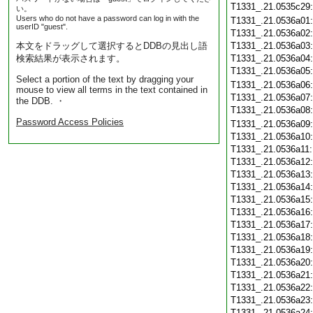
T1331_.21.0535c29
い。
Users who do not have a password can log in with the
T1331_.21.0536a01
userID "guest".
T1331_.21.0536a02
本文をドラッグして選択するとDDBの見出し語
T1331_.21.0536a03
検索結果が表示されます。
T1331_.21.0536a04
T1331_.21.0536a05
Select a portion of the text by dragging your
T1331_.21.0536a06
mouse to view all terms in the text contained in
T1331_.21.0536a07
the DDB. ・
T1331_.21.0536a08
Password Access Policies
T1331_.21.0536a09
T1331_.21.0536a10
T1331_.21.0536a11
T1331_.21.0536a12
T1331_.21.0536a13
T1331_.21.0536a14
T1331_.21.0536a15
T1331_.21.0536a16
T1331_.21.0536a17
T1331_.21.0536a18
T1331_.21.0536a19
T1331_.21.0536a20
T1331_.21.0536a21
T1331_.21.0536a22
T1331_.21.0536a23
T1331_.21.0536a24