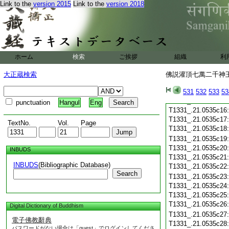
Link to the
version 2015
Link to the
version 2018
T1331_.21.0535c05
T1331_.21.0535c06
T1331_.21.0535c07
T1331_.21.0535c08
T1331_.21.0535c09
T1331_.21.0535c10
ホーム
検索
ご挨拶
組織
利
T1331_.21.0535c11
T1331_.21.0535c12
大正蔵検索
佛説灌頂七萬二千神王
T1331_.21.0535c13
T1331_.21.0535c14
531
532
533
53
T1331_.21.0535c15
punctuation
Hangul
Eng
T1331_.21.0535c16
T1331_.21.0535c17
TextNo.
Vol.
Page
T1331_.21.0535c18
T1331_.21.0535c19
T1331_.21.0535c20
INBUDS
T1331_.21.0535c21
INBUDS
(Bibliographic Database)
T1331_.21.0535c22
Search
T1331_.21.0535c23
T1331_.21.0535c24
T1331_.21.0535c25
T1331_.21.0535c26
Digital Dictionary of Buddhism
T1331_.21.0535c27
電子佛教辭典
T1331_.21.0535c28
パスワードがない場合は「guest」でログインしてくださ