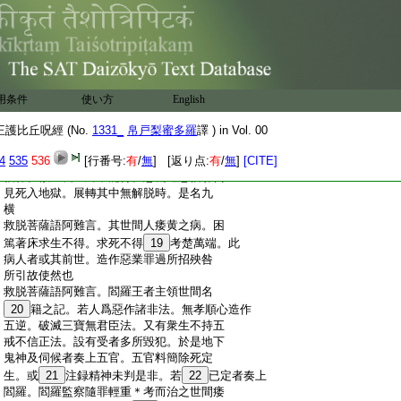
:
三者横遭縣官四者身羸無福。又持戒不完
:
横爲鬼神之所得便。五者横爲劫
17
賊所剥。六
:
者横爲水
18
火災漂。七者横爲雜類禽獸所噉。
:
八者横爲怨讎符書厭祷邪神牽引。未得其
:
福但受其殃先亡牽引亦名横死。九者有病
:
不治又不修福湯藥不順針炙失度。不値良
用条件
使い方
English
:
醫爲病所困於是滅亡。又信世間妖
之師。
:
爲作恐動寒熱言語妄發禍福。所犯者多心
護比丘呪經 (No.
1331_
帛戸梨蜜多羅
譯 ) in Vol. 00
:
不自正。不能自定卜問覓禍。殺猪狗牛羊種
:
4
種衆生。解奏神明呼諸邪妖魍魎鬼神請乞
535
536
[行番号:
有
/
無
] [返り点:
有
/
無
]
[CITE]
:
福祚。欲望長生終不能得。愚癡迷惑信邪倒
:
見死入地獄。展轉其中無解脱時。是名九
:
横
:
救脱菩薩語阿難言。其世間人痿黄之病。困
:
篤著床求生不得。求死不得
19
考楚萬端。此
:
病人者或其前世。造作惡業罪過所招殃咎
:
所引故使然也
:
救脱菩薩語阿難言。閻羅王者主領世間名
:
20
籍之記。若人爲惡作諸非法。無孝順心造作
:
五逆。破滅三寶無君臣法。又有衆生不持五
:
戒不信正法。設有受者多所毀犯。於是地下
:
鬼神及伺候者奏上五官。五官料簡除死定
:
生。或
21
注録精神未判是非。若
22
已定者奏上
:
閻羅。閻羅監察隨罪輕重＊考而治之世間痿