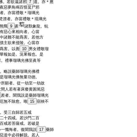
佛。若欲遠諸邪
7
道。亦＊應
夜惡夢鳥鳴百怪蜚尸邪
者。亦當禮敬＊瑠璃光
焚漂者。亦當禮敬＊琉璃光
熊羆
9
蒺
諸獸象龍。蚖
有惡心來相向者。心當
中諸難不能爲害。若他方
債主欲來侵陵。心當存
爲害。以善
10
男女禮敬瑠
華報如是。況果報也。是
輩。禮事瑠璃光佛至眞等
。略説藥師瑠璃光佛禮
是瑠璃光佛無量功徳。
中所願者。從一劫至一劫故
世間人若有著床痿黄困篤惡
差者。聞我説是藥師瑠璃光
厄無不除愈。唯
15
宿殃不
。受三自歸若五戒
二十四戒。若沙門二百
百戒若菩薩戒。若破是
心一懺悔者。復聞我説
17
藥師
惡道中必得解脱。若人