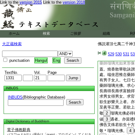
世後。當以此法開化
Link to the
version 2015
Link to the
version 2018
持是經典也。若有＊
讀誦宣通之者。復能
四日五日。乃至七日
24
紙書取是經。
有諸天善神。四天大
ホーム
検索
ご挨拶
組織
利
愛敬此經。
25
能
死。所在安隱惡氣消
大正蔵検索
佛説灌頂七萬二千神王
佛言如是如是如汝所
所説言無不
27
善
529
530
531
53
佛言文＊殊若有善男
punctuation
Hangul
Eng
藥師瑠璃光如來形像
蓋。燒香散華歌詠讃
TextNo.
Vol.
Page
處。端坐思惟念藥師
有男子女人。七日七
藥師瑠璃光佛。求心
INBUDS
長壽得長壽求富饒得
求男女得男女。求官
INBUDS
(Bibliographic Database)
欲生妙樂天上者。亦
Search
至眞等正覺。若欲上
敬
2
瑠璃光佛必得
値
3
遇者。亦當禮
Digital Dictionary of Buddhism
佛告文殊若欲生十方
電子佛教辭典
敬＊瑠璃光佛。
4
パスワードがない場合は「guest」でログインしてくださ