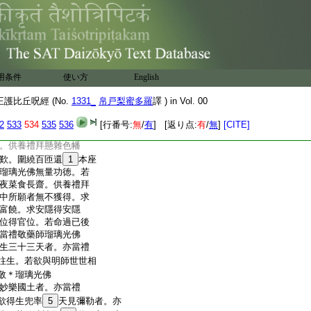
十方一切衆生。使其受
男子女人愛樂是經。受持
專念。若一日二日三日
憶念不忘。能以好素帛
五色雜綵作嚢盛之者。是時當
王龍神八部。當來營衞
用条件
使い方
English
日日作禮。
26
是持經者不墮横
滅。諸魔鬼神亦不中害。
護比丘呪經 (No.
1331_
帛戸梨蜜多羅
譯 ) in Vol. 00
説。文殊師利言天尊
2
533
534
535
536
[行番号:
無
/
有
] [返り点:
有
/
無
]
[CITE]
子善女人等。發心造立
。供養禮拜懸雜色幡
歎。圍繞百匝還
1
本座
瑠璃光佛無量功徳。若
夜菜食長齋。供養禮拜
中所願者無不獲得。求
富饒。求安隱得安隱
位得官位。若命過已後
當禮敬藥師瑠璃光佛
生三十三天者。亦當禮
往生。若欲與明師世世相
敬＊瑠璃光佛
妙樂國土者。亦當禮
欲得生兜率
5
天見彌勒者。亦