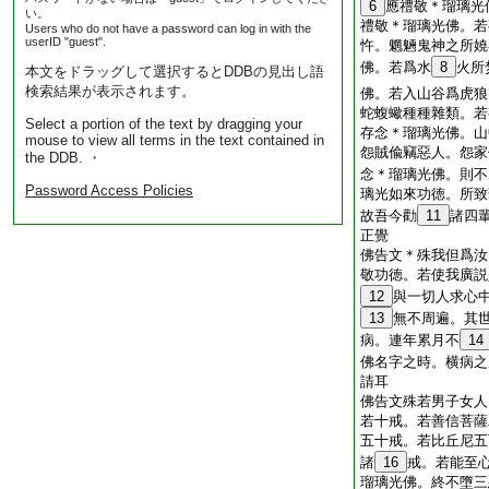
6
應禮敬＊瑠璃光
い。
禮敬＊瑠璃光佛。若
Users who do not have a password can log in with the
userID "guest".
忤。魍魎鬼神之所嬈
佛。若爲水
8
火所
本文をドラッグして選択するとDDBの見出し語
検索結果が表示されます。
佛。若入山谷爲虎狼
蛇蝮蠍種種雜類。若
Select a portion of the text by dragging your
存念＊瑠璃光佛。山
mouse to view all terms in the text contained in
怨賊偸竊惡人。怨家
the DDB. ・
念＊瑠璃光佛。則不
Password Access Policies
璃光如來功徳。所致
故吾今勸
11
諸四
正覺
佛告文＊殊我但爲汝
敬功徳。若使我廣説
12
與一切人求心
13
無不周遍。其
病。連年累月不
14
佛名字之時。横病之
請耳
佛告文殊若男子女人
若十戒。若善信菩薩
五十戒。若比丘尼五
諸
16
戒。若能至
瑠璃光佛。終不墮三