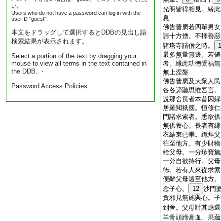
い。
光明皆得相見。縁此
Users who do not have a password can log in with the
息
userID "guest".
佛告普廣若四輩男女
本文をドラッグして選択するとDDBの見出し語
請十方僧。不擇善惡
検索結果が表示されます。
諸塔寺請僧之時。
最多無量無邊。若値
Select a portion of the text by dragging your
mouse to view all terms in the text contained in
者。縁此功徳受福無
the DDB. ・
無上涅槃
佛告普廣及大衆人民
Password Access Policies
各各諦聽思惟吾言。
説那舍長者本昔因縁
居羅閲祇國。恒修仁
門諸求索者。悉欲供
無供養心。長者有縁
衣結束已畢。跪拜父
往至他方。有少財物
給父母。一分珍寶施
一分自欲持行。父母
徳。若有人來從求索
便辭父母遠至他方。
念子心。
12
沙門
貪邪見無施與心。子
到舍。父母計其應還
羊骨頭蹄膏血。果蓏