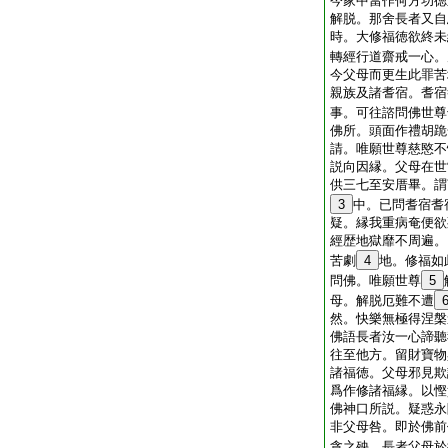
今家中當作何方功徳
解脱。那舍長者又自
時。大修福徳欲終未
轉經行道齋戒一心。
今父母而更生此罪苦
親族及諸耆宿。耆宿
事。可往諮問佛世尊
佛所。頭面作禮胡跪
請。唯願世尊慈愍不
説向因縁。父母在世
供三七至安厝畢。謂
3
中。已問耆宿耆
疑。縁我重病奄便欲
經歴地獄靡不周遍。
苦劇
4
地。修福如
問佛。唯願世尊
5
母。解脱厄難不遭
然。快樂無極得涅槃
佛語長者汝一心諦聽
往至他方。留財寶物
諸福徳。父母邪見欺
爲作修諸福縁。以慳
佛神口所説。疑惑永
非父母咎。即於佛前
貪之殃。長者父母於