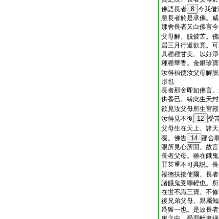
佛語長者
8
今我借
息長者於是承佛。威
那舍長者又白佛言今
父母解。脱彼苦。佛
居三月行道欲竟。可
具種種甘美。以好淨
種種華香。金銀珍寶
汝得福使汝父母解脱
形也
長者那舍即如佛言。
供養已。縁此生天封
欲見汝父母所生宮殿
汝得見不復
12
受
父母生在天上。諸天
礙。佛告
14
那舍
眼所見心所開。故言
長者父母。雖在餓鬼
罪甚重不可具説。長
福徳扶接使爾。長者
諸餓鬼受罪輕也。所
在世不識三寶。不修
後兄弟父母。親屬知
爲獲一也。是故長者
鬼之中。受罪輕者縁