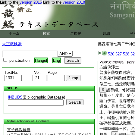
縁此福故不墮惡道解
Link to the
version 2015
Link to the
version 2018
得往生
普廣菩薩復白佛言。
行法戒。或時生信或
弟親族。卒得病苦縁
難之中。受諸苦惱無
ホーム
検索
ご挨拶
組織
利
親族。爲其修福爲得
修
4
福七分之中爲
大正蔵検索
佛説灌頂七萬二千神王
世不信道徳。故使福
嚴身之具。堂宇室宅
526
527
528
52
福最多功徳力強。可
punctuation
Hangul
Eng
因縁便得解脱。憂苦
方諸佛淨土
TextNo.
Vol.
Page
普廣菩薩復白佛言。
知身如幻精勤修習行
修三七。然燈續明懸
INBUDS
6
讀尊經。修諸福
無量不可度量。隨心
INBUDS
(Bibliographic Database)
薩白佛言。世尊若四
Search
過命。是其亡日我今
上。使獲福徳離八難
土。幡蓋供養隨心所
Digital Dictionary of Buddhism
破碎都盡至成微塵。
一轉時轉輪王位。乃
電子佛教辭典
無量。
8
燈四十
9
パスワードがない場合は「guest」でログインしてくださ