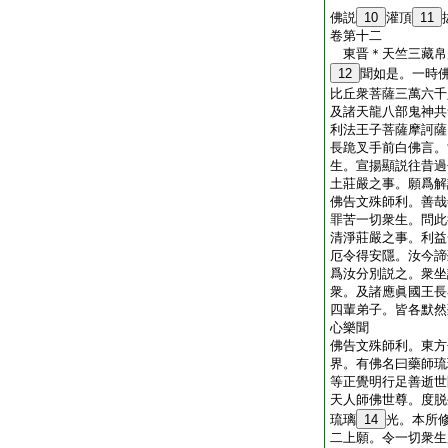
佛説
10
灌頂
11
卷第十二
東晋＊天竺三藏
12
聞如是。一時
比丘衆菩薩三萬六千
及諸天龍八部鬼神共
利法王子菩薩摩訶薩
長跪叉手前白佛言。
生。宣揚顯説往昔過
土莊嚴之事。願爲解
佛告文殊師利。善哉
罪苦一切衆生。問此
清淨莊嚴之事。利益
厄令得安隱。汝今諦
爲汝分別説之。衆坐
衆。及諸應眞國王長
四輩弟子。皆各默然
心樂聞
佛告文殊師利。東方
界。有佛名曰藥師琉
等正覺明行足善逝世
天人師佛世尊。度脱
琉璃
14
光。本所
二上願。令一切衆生