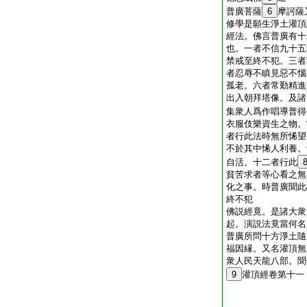
普廣菩薩
6
摩訶薩
修學是願生淨土灌頂
經法。佛言普廣有十
也。一者不信九十五
禁戒至終不犯。三者
者忍辱不瞋見惡不惱
孤老。六者常勤精進
出入朝拜塔像。及諸
集衆人爲作唱導普得
衣服伎樂資生之物。
者行此法時無所悕望
不於其中悕人利養。
自活。十二者行此
貧苦求者等心看之無
化之事。時普廣聞此
終不犯
佛説經竟。是諸大衆
起。演説法竟當何名
普廣所問十方淨土隨
福因縁。又名灌頂無
衆人民天龍八部。聞
9
灌頂經卷第十一