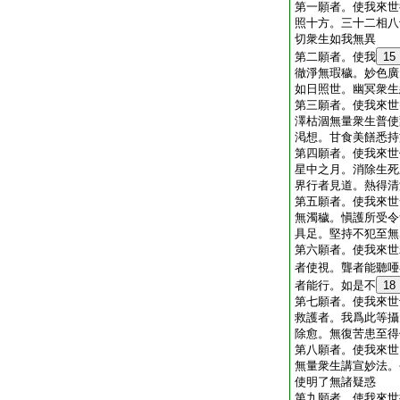
第一願者。使我來世
照十方。三十二相八
切衆生如我無異
第二願者。使我
15
徹淨無瑕穢。妙色廣
如日照世。幽冥衆生
第三願者。使我來世
澤枯涸無量衆生普使
渇想。甘食美饍悉持
第四願者。使我來世
星中之月。消除生死
界行者見道。熱得清
第五願者。使我來世
無濁穢。愼護所受令
具足。堅持不犯至無
第六願者。使我來世
者使視。聾者能聽唖
者能行。如是不
18
第七願者。使我來世
救護者。我爲此等攝
除愈。無復苦患至得
第八願者。使我來世
無量衆生講宣妙法。
使明了無諸疑惑
第九願者。使我來世