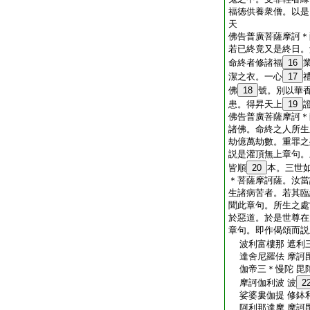
福徳供養衆僧。以是
天
佛告普廣菩薩摩訶＊
若已終竟又是終日。
命終者修諸福
16
潔之衣。一心
17
佛
18
號。別以華
患。得昇天上
19
佛告普廣菩薩摩訶＊
諸佛。命終之人所生
劫億萬劫數。重罪之
説是灌頂無上章句。
皆順
20
本。三世
＊菩薩摩訶薩。汝當
生諸病苦者。若其臨
聞此章句。所生之處
於惡道。於是世尊在
章句。即作偈頌而説
波利富樓那 遮利
達舍尼羅佉 摩訶
伽帝三＊慢陀 毘
摩訶伽利波 波
2
娑婆婁伽提 修鉢
阿利那達摩 摩訶