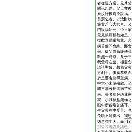
者從遠方還。見其父
問訊起居。父母亦復
於汝行後爲汝設福。
貧窮乞者。以汝財物
施貧乏心大歡喜。又
門設福始竟。今日家
兒見狼藉相貌如是。
復歡喜踊躍無量。久
病苦便即命終。那舍
畢。從父母命終轉讀
歎無一時廢。竟于三
我父母在世。極憂念
請諸聖衆。想我父母
方刹土。供養恭敬面
於是那舍忽得重病。
中大小未便殯斂。至
問言那舍長者病苦如
來。長者那舍語其家
我。示以福堂無極之
眼中所覩唯苦痛耳。
生父母在中受苦。見
免脱不能得出。我思
徳意謂生天。而
17
那舍長者説此語已。