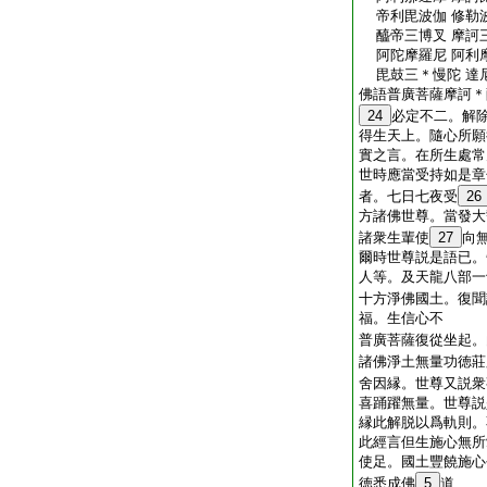
帝利毘波伽 修勒
醯帝三博叉 摩訶
阿陀摩羅尼 阿利
毘鼓三＊慢陀 達
佛語普廣菩薩摩訶＊
24
必定不二。解
得生天上。隨心所願
實之言。在所生處常
世時應當受持如是章
者。七日七夜受
26
方諸佛世尊。當發大
諸衆生輩使
27
向
爾時世尊説是語已。
人等。及天龍八部一
十方淨佛國土。復聞
福。生信心不
普廣菩薩復從坐起。
諸佛淨土無量功徳莊
舍因縁。世尊又説衆
喜踊躍無量。世尊説
縁此解脱以爲軌則。
此經言但生施心無所
使足。國土豐饒施心
徳悉成佛
5
道