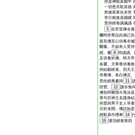
持是神呪莫能中 
一切悉共歌其徳 
然後當來在末世 
常行精進喜踊躍 
受持經卷講諷誦 
5
在所宣傳令廣
爾時世尊説此偈已告
面見佛至心供養衣被
醫藥。不如有人受持
經。書
8
持讀誦。
足供養於佛。時天帝
各齎。天華香供養散
持結願經者。四天王
供養佛。各白佛言。
受此經典書持
11
匝營。
12
護令無
佛告阿難我今爲汝及
章句百神王名護身結
持度與男子女人等輩
示於未聞。佛説如是
經歡喜作禮奉
14
15
灌頂經卷第四