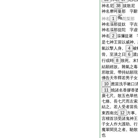
神名尼
38
拔散尼
神名摩呵曼那 字辭
神名
1
陀梨那
神名漚那提奴 字吉
神名漚那提陀 字虚
神名
2
漚彌提屠 
是七神王當以威神。
氣以撃人身。
4
被
骨。至潰之日
6
濃
行或時
8
致死。末
結願經故。雜氣之毒
邪敢當。帶持結願現
佛告天帝釋若男子女
10
應當洗手嗽口
11
燒諸名香膠香
廣七尺。散五色華然
七條。長七尺而左索
結之。若人受者當長
東西南北
12
方事
言稽首頂受諸鬼神王
子女人作大護助。行
魔輩聞見之者。馳散
也