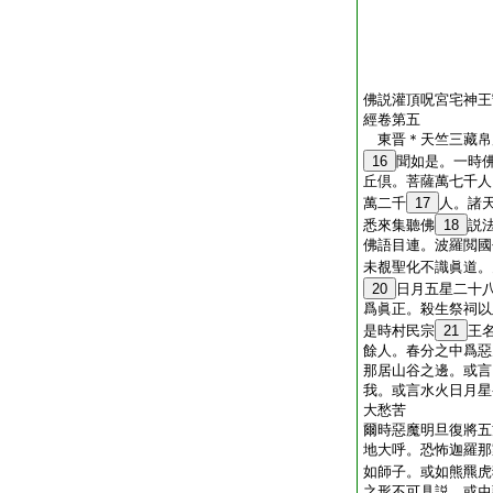
佛説灌頂呪宮宅神王
經卷第五
東晋＊天竺三藏
16
聞如是。一時
丘倶。菩薩萬七千人
萬二千
17
人。諸
悉來集聽佛
18
説
佛語目連。波羅閲國
未覩聖化不識眞道。
20
日月五星二十
爲眞正。殺生祭祠以
是時村民宗
21
王
餘人。春分之中爲惡
那居山谷之邊。或言
我。或言水火日月星
大愁苦
爾時惡魔明旦復將五
地大呼。恐怖迦羅那
如師子。或如熊羆虎
之形不可具説。或虫