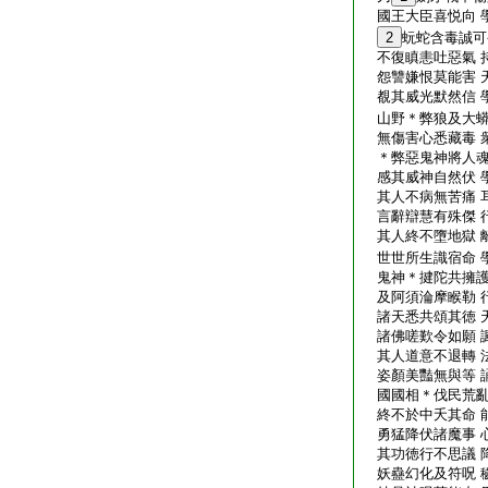
國王大臣喜悦向 
2
蚖蛇含毒誠可
不復瞋恚吐惡氣 
怨讐嫌恨莫能害 
覩其威光默然信 
山野＊弊狼及大蟒
無傷害心悉藏毒 
＊弊惡鬼神將人魂
感其威神自然伏 
其人不病無苦痛 
言辭辯慧有殊傑 
其人終不墮地獄 
世世所生識宿命 
鬼神＊揵陀共擁護
及阿須淪摩睺勒 
諸天悉共頌其徳 
諸佛嗟歎令如願 
其人道意不退轉 
姿顏美豔無與等 
國國相＊伐民荒亂
終不於中夭其命 
勇猛降伏諸魔事 
其功徳行不思議 
妖蠱幻化及符呪 