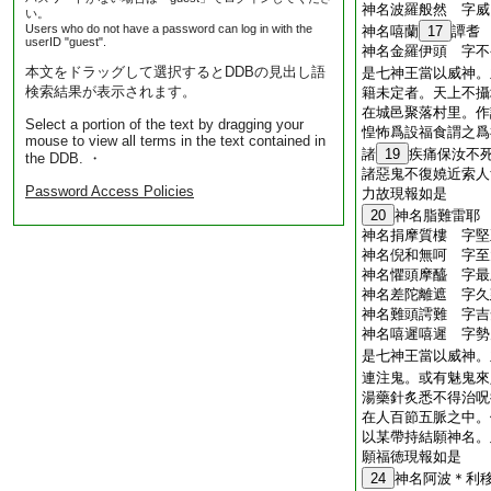
神名波羅般然 字威
い。
Users who do not have a password can log in with the
神名嘻蘭
17
譚耆
userID "guest".
神名金羅伊頭 字不
本文をドラッグして選択するとDDBの見出し語
是七神王當以威神。
検索結果が表示されます。
籍未定者。天上不攝
在城邑聚落村里。作
Select a portion of the text by dragging your
惶怖爲設福食謂之爲
mouse to view all terms in the text contained in
諸
19
疾痛保汝不
the DDB. ・
諸惡鬼不復嬈近索人
Password Access Policies
力故現報如是
20
神名脂難雷耶
神名捐摩質樓 字堅
神名倪和無呵 字至
神名懼頭摩醯 字最
神名差陀離遮 字久
神名難頭謣難 字吉
神名嘻遲嘻遲 字勢
是七神王當以威神。
連注鬼。或有魅鬼來
湯藥針炙悉不得治呪
在人百節五脈之中。
以某帶持結願神名。
願福徳現報如是
24
神名阿波＊利