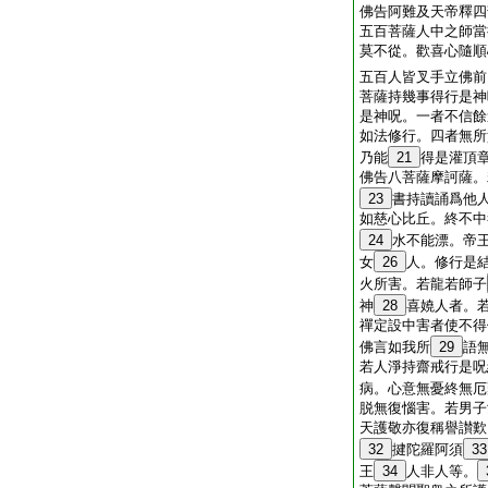
佛告阿難及天帝釋四
五百菩薩人中之師當
莫不從。歡喜心隨順
五百人皆叉手立佛前
菩薩持幾事得行是神
是神呪。一者不信餘
如法修行。四者無所
乃能
21
得是灌頂
佛告八菩薩摩訶薩。
23
書持讀誦爲他
如慈心比丘。終不中
24
水不能漂。帝
女
26
人。修行是
火所害。若龍若師子
神
28
喜嬈人者。
禪定設中害者使不得
佛言如我所
29
語
若人淨持齋戒行是呪
病。心意無憂終無厄
脱無復惱害。若男子
天護敬亦復稱譽讃歎
32
揵陀羅阿須
33
王
34
人非人等。