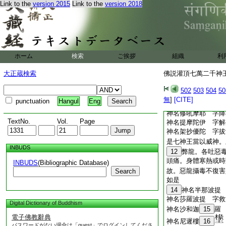
神名醯波舍摩 字將
Link to the
version 2015
Link to the
version 2018
神名阿抄牟羅 字覺
神名比抄倚耶 字分
神名至羅和移 字善
是七神王當以威神主
惡鬼神閉其生門帶持
ホーム
検索
ご挨拶
組織
利
之日身體安
7
寧。
善神扶佐生者。帶持
大正蔵検索
佛説灌頂七萬二千神王
8
神名抄摩
9
如
神名首抄和提 字威
502
503
504
50
神名阿抄
10
惒泥
無
]
[CITE]
punctuation
Hangul
Eng
神名脾羅摩尼 字無
神名修吼摩耶 字降
TextNo.
Vol.
Page
神名提摩陀伊 字解
神名架抄優陀 字拔
是七神王當以威神。
INBUDS
12
弊龍。各吐惡
頭痛。身體寒熱或時
INBUDS
(Bibliographic Database)
故。惡龍攝毒不復害
Search
如是
14
神名半那波提
神名莎羅波提 字救
Digital Dictionary of Buddhism
神名沙和迦
15
羅
電子佛教辭典
神名尼遲樓
16
パスワードがない場合は「guest」でログインしてくださ