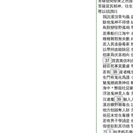
菩薩聲聞聖衆之所護
菩薩迎其精神。往生
尊以頌讃曰
我説灌頂章句義 
餘他鬼神不得便 
鳥獸變怪野孤鳴 
若乘船行江海中 
種種雜類無央數 
若入異道蠱毒家 
以帶持故能除惡 
怨家爲伏喜相向 
37
買賣萬倍利
縣官死事莫憂慮 
若有
38
産者輒
生門有鬼化爲護 
魅鬼雖嬈善神佐 
海中＊弊龍吐惡氣
浮游鬼神覓人食 
注連魔
39
魅入
溪谷曠野雜毒虫 
他方怨賊奪人財 
俗惡末世生毒腫 
若有男子學誦是 
假使欲歎其功徳 
刀
1
劍矛戟不傷