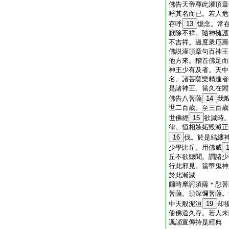
佛告天帝釋此灌頂章
呼其名而已。若人危
存呼
13
憶念。常
厭除不祥。隨神擁護
不吉祥。過度衆厄壽
佛説灌頂章句百神王
他方來。稽首佛足而
神王少有及者。天中
名。諸菩薩樂精進者
是諸神王。當久在閻
佛告八菩薩
14
我
世二百歳。至三百歳
世佛經
15
欲滅時
律。恒相嫉妬毀滅正
16
伐。於是結縷
少學比丘。用佛威
丘不欲聽聞。謂諸少
行此邪見。當墮鬼神
於此漸滅
爾時摩訶須薩＊惒菩
菩薩。須深彌菩薩。
中天般泥洹
19
却
使佛道久存。若人未
諷誦宣傳持是經典