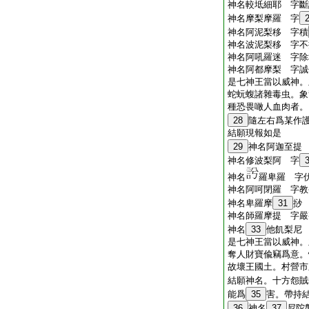
神名較坻細耶 字斷
神名摩梨摩羅 字
神名阿泥梨移 字積
神名波泥梨移 字不
神名阿吼羅迷 字除
神名阿都摩梨 字誠
是七神王當以威神。
蛇蚖蝮諸雜毒虫。象
種恐畏噉人血肉者。
28
隨左右爲某作
結願現報如是
29
神名阿迦至提
神名修波梨阿 字
神名
羅卑羅 字
神名阿呵閉羅 字教
神名卑羅摩
31
挱
神名師羅摩提 字嚴
神名
33
他飢梨尼
是七神王當以威神。
奪人財寶偸竊爲意。
故壞王國土。村營市
結願神名。十方怨賊
能爲
35
害。帶持
36
神名
37
尼陀