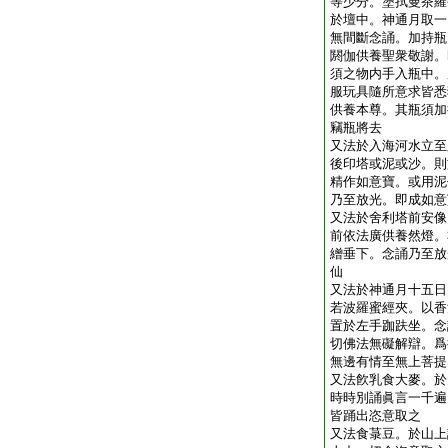
等少分。塗拭曼茶羅
於壇中。神通月取一
無間斷念誦。加持瓶
閼伽供養聖衆敬謝。
須之物内手入瓶中。
服玩具隨所意求皆悉
供養本尊。其瓶須加
竊瓶將去
又法於入海河水立至
後印塔或泥或沙。則
精作如意寶。或用泥
乃至放光。即成如意
又法於舍利塔前安像
前依法廣供養然燈。
繒垂下。念誦乃至放
仙
又法於神通月十五日
若波羅蜜經夾。以香
置於左手跏趺坐。念
切佛法無礙解辯。爲
無邊有情至無上菩提
又法飮乳食大麥。於
時時別誦眞言一千遍
皆踊出恣意取之
又法食菉豆。於山上