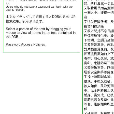
い。
額。所行履處一切見
Users who do not have a password can log in with the
又取骨屡草嬾苗搵酥
userID "guest".
一擲火中。即得一切
本文をドラッグして選択するとDDBの見出し語
命
検索結果が表示されます。
又法先已降伏者。欲
彼苦則得消除
Select a portion of the text by dragging your
又欲求聞持不忘日誦
mouse to view all terms in the text contained in
剛像前種種供養。於
the DDB. ・
下當明。念誦乃至相
Password Access Policies
又欲得延壽者。飮乳
對摩醯首羅像前。取
箇菩提樹葉如前上下
養粥。誠心念誦。或
冑印。念誦乃至三相
又欲得敬重者。以鐵
塔前安金剛手菩薩像
手按上無間斷念誦。
成就。手把叉或輪。
彼人如佛。又取河兩
中。以金剛杵按上念
近身。當知成。已後
部若男若女及畜生禽
等名。迅疾如風即至
伏
又延壽法。對像塗壇