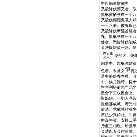
中疾病遠離國界
又欲降伏藥叉者。取
搵酥蜜酪護摩一千八
又欲伏癲癇鬼吸人精
一千八遍。彼鬼服已
又欲降伏摩醯首羅者
丸。搵酥護摩一千八
使者。悉皆降伏能成
又法取雄黄一兩。隨
亦云蜜
柴然火。燒
相木
銅器中。以酥澆雄黄
色者。令童女
乳
器中盛供養本尊。收
中。候月蝕時。從十
對舍利塔前面向北坐
敷合下三枚覆合上。
取點額。一切人見皆
怛但那成就。若光相
前法。求成就雌黄牛
黄法少異於此。牛黄
中裹牛黄。安於二手
乃至三相現。所獲果
又法以五金作蓮華。
研作末。取天雨水和