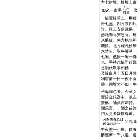
方七肘壇。於壇上畫
凡人一
如來一磔手
肘量
一輪置於華上。用種
燈七盞。四方置四瓶
許。瓶上安倶縁果。
瑟吒迦香安息香。應
米酪飯。南方施水和
糖飯。北方施乳粳米
木然火。取牛膝草一
七遍。然後一遍一擲
光。手持此輪即得飛
悉順伏敬事如佛
又於白月十五日月蝕
利塔前一日一夜不食
塗一圓壇大小如一牛
子母同色者。令童女
置於金銀器中。以左
攪酥。誦眞言加持。
誦萬言。一誦之後終
切人見者愛敬尊重。
分酥供養及日
又若城
蝕如前法中
中夜塗一小壇。供養
酥護摩一千八遍。遍