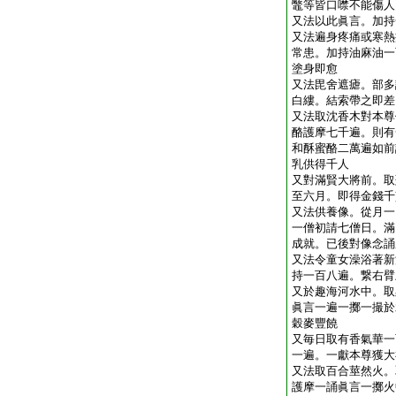
鼈等皆口噤不能傷人
又法以此眞言。加持
又法遍身疼痛或寒熱
常患。加持油麻油一
塗身即愈
又法毘舍遮瘧。部多
白縷。結索帶之即差
又法取沈香木對本尊
酪護摩七千遍。則有
和酥蜜酪二萬遍如前
乳供得千人
又對滿賢大將前。取
至六月。即得金錢千
又法供養像。從月一
一僧初請七僧日。滿
成就。已後對像念誦
又法令童女澡浴著新
持一百八遍。繋右臂
又於趣海河水中。取
眞言一遍一擲一撮於
穀麥豐饒
又毎日取有香氣華一
一遍。一獻本尊獲大
又法取百合莖然火。
護摩一誦眞言一擲火