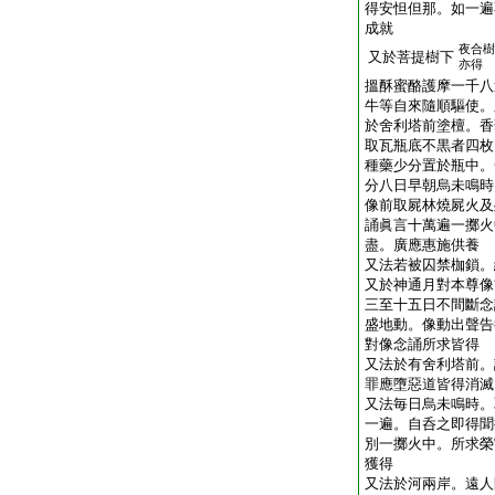
得安怛但那。如一遍
成就
夜合樹
又於菩提樹下
亦得
搵酥蜜酪護摩一千八
牛等自來隨順驅使。
於舍利塔前塗檀。香
取瓦瓶底不黒者四枚
種藥少分置於瓶中。
分八日早朝烏未鳴時
像前取屍林燒屍火及
誦眞言十萬遍一擲火
盡。廣應惠施供養
又法若被囚禁枷鎖。
又於神通月對本尊像
三至十五日不間斷念
盛地動。像動出聲告
對像念誦所求皆得
又法於有舍利塔前。
罪應墮惡道皆得消滅
又法毎日烏未鳴時。
一遍。自呑之即得聞
別一擲火中。所求榮
獲得
又法於河兩岸。遠人