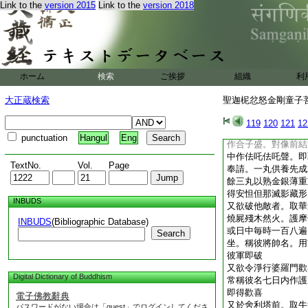
七日已得持明仙安怛
Link to the
version 2015
Link to the
version 2018
如風。所聞永不忘
又欲成就藥者。取羯
檀香。此等細擣熟
有流脂異
取此脂和
種極香
ホーム
検索
ご挨拶
組織
利
宿日。令童女沐浴著
大正蔵検索
聖迦柅忿怒金剛童子菩
七丸。丸如梧子陰
又取竹膜貼蝋上。意不
119
120
121
12
文印藥上。若有指文藥
punctuation
Hangul
Eng
作合子盛。對像前結
中作佉吒佉吒聲。即
TextNo.
Vol.
Page
奉請。一丸供養先成
餘三丸以熟金銀薄重
得安怛但那滅影藏形
INBUDS
又欲破他敵者。取華
燒屍殘木然火。護摩
INBUDS
(Bibliographic Database)
或日中毎時一百八遍
Search
坐。稱彼將帥名。用
彼軍即破
又欲令淨行婆羅門歡
Digital Dictionary of Buddhism
常稱彼名七日内作護
即得歡喜
電子佛教辭典
又於舍利塔前。取牛
パスワードがない場合は「guest」でログインしてくださ