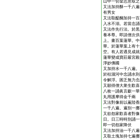
山中一切金恣意取之
又法加持酥一千八遍
有男女
又法取醍醐加持一百
入水不溺。若當念誦
又法作先行法。於黒
養本尊。即請僧次供
上。畫百葉蓮華。中
華。於蓮華葉上有十
空。有人若遇見成就
蓮華變成寶莊嚴宮殿
淨妙佛國
又加持水一千八遍。
於枯涸河中念誦水則
令解浮。困乏無力念
又願得僧大衆生歡喜
八枚一誦眞言獻一華
丸用護摩得金千兩
又法對像前以薫陸香
一千八遍。遍別一擲
又欲怨家歡喜者對像
日。日三時時別誦一
即一切怨家降伏
又法加持油一千八遍
又取土塊加持七遍擲