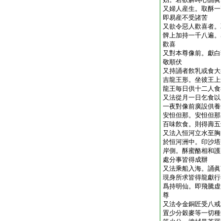
又婦人産生。取酥一
即易産不受諸苦
又欲令惡人歡喜者。
髀上加持一千八遍。
歡喜
又對本尊像前。獻白
敬順伏
又持誦者飮乳或食大
吉龍王形。坐彼王上
龍王毎日供十二人食
又法從月一日乞食以
一夜對像前廣設供養
安怛但那。安怛但那
百味飮食。則得壽五
又法入恒河立水至胸
於恒河洲中。印沙塔
岸側。酥蜜酪相和護
處分事皆得成辦
又法乘船入海。誦眞
現身所求皆得龍獻行
爲持明仙。即飛騰虚
尊
又法令金銅匠受八戒
置少分穀麥等一切種