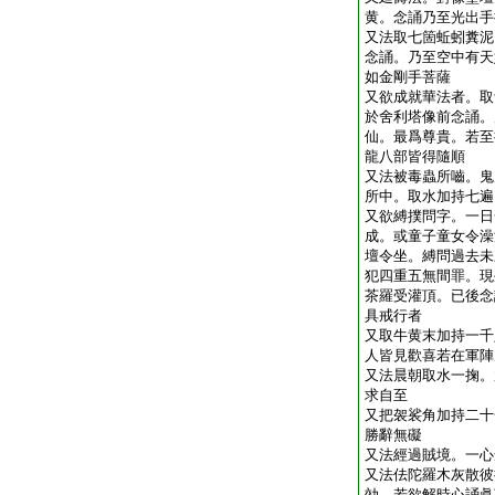
黄。念誦乃至光出手
又法取七箇蚯蚓糞泥
念誦。乃至空中有天
如金剛手菩薩
又欲成就華法者。取
於舍利塔像前念誦。
仙。最爲尊貴。若至
龍八部皆得隨順
又法被毒蟲所嚙。鬼
所中。取水加持七遍
又欲縛撲問字。一日
成。或童子童女令澡
壇令坐。縛問過去未
犯四重五無間罪。現
茶羅受灌頂。已後念
具戒行者
又取牛黄末加持一千
人皆見歡喜若在軍陣
又法晨朝取水一掬。
求自至
又把袈裟角加持二十
勝辭無礙
又法經過賊境。一心
又法佉陀羅木灰散彼
効。若欲解時心誦眞