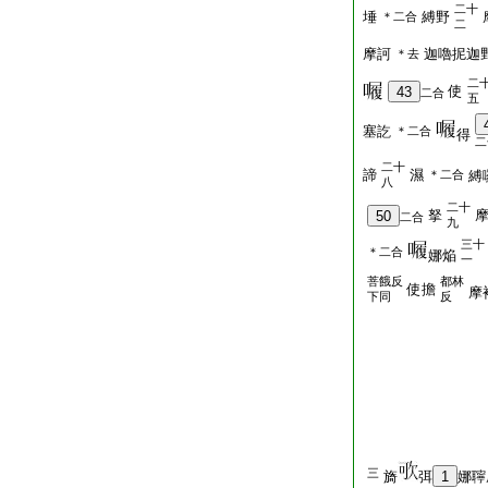
二十
埵
縛野
＊二合
二
摩訶
迦嚕抳迦
＊去
二
使
43
二合
五
塞訖
＊二合
得
二
二十
諦
濕
＊二合
縛
八
二十
拏
50
二合
九
三十
＊二合
娜焔
一
菩餓反
都林
使擔
摩
下同
反
三
旖
弭
1
娜聹