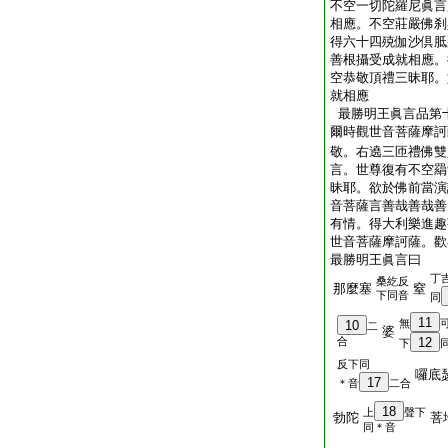
不空一切陀羅尼眞言
相應。不空莊嚴佛刹
得六十四殑伽沙倶胝
善根攝受成就相應。
空恭敬頂禮三昧耶。
就相應
最勝明王眞言品第
爾時觀世音菩薩摩訶
敬。右遶三匝禮佛雙
言。世尊復有不空羂
昧耶。欲於佛前當演
音菩薩言善哉善哉善
有情。得大利樂進趣
世音菩薩摩訶薩。歡
最勝明王眞言曰
丁
桑紇反
那麼塞
窒
下同音
同
11
無
10
二
婆
合
12
下
反下同
囉底
17
＊音
二合
18
上
聲下
勃陀
菩
同＊音