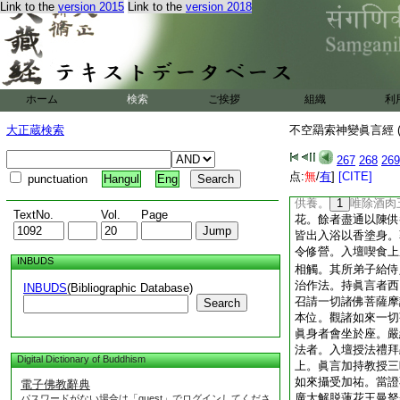
Link to the
version 2015
Link to the
version 2018
莊嚴。當以金壜或以
水香龍腦香水。淨帛
羂索。以白栴檀末香
覆索上。
8
以眞言
前。十六銀壜閼伽白
上汎花。八金盤三白
ホーム
検索
ご挨拶
組織
利
果蓏。六十四分三白
大正蔵検索
不空羂索神變眞言經 (
外敷獻三十
10
三
内外敷置燒
12
焯
267
268
269
盆。滿盛香水水上
点:
無
/
有
]
[CITE]
punctuation
Hangul
Eng
枚。外院四面一百八
供養。
1
唯除酒肉
TextNo.
Vol.
Page
花。餘者盡通以陳供
皆出入浴以香塗身。
令修營。入壇喫食上
INBUDS
相觸。其所弟子給侍
治作法。持眞言者西
INBUDS
(Bibliographic Database)
召請一切諸佛菩薩摩
Search
本位。觀諸如來一切
眞身者會坐於座。嚴
法者。入壇授法禮拜
Digital Dictionary of Buddhism
上。眞言加持教授三
如來攝受加祐。當證
電子佛教辭典
廣大解脱蓮花王曼拏
パスワードがない場合は「guest」でログインしてくださ