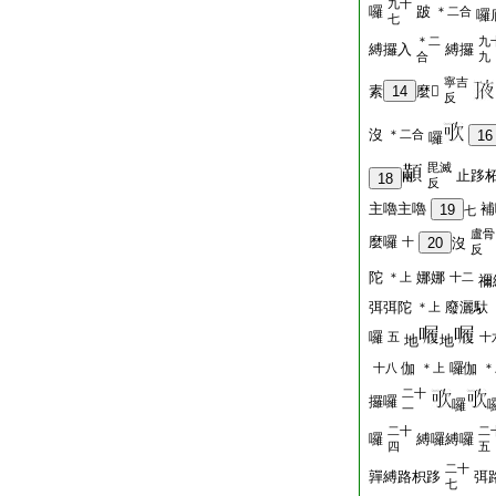
九十
囉
跛
＊二合
囉
七
＊二
九
縛攞入
縛攞
合
九
寧吉
素
14
麼𡫸
反
沒
＊二合
16
囉
毘滅
止跢
18
反
主嚕主嚕
補
19
七
盧骨
麼囉
十
20
沒
反
陀
娜娜
＊上
十二
禰
弭弭陀
廢灑馱
＊上
囉
五
十
地
地
伽
囉伽
十八
＊上
＊
二十
攞囉
囉
一
二十
二
囉
縛囉縛囉
四
五
二十
嚲縛路枳跢
弭
七