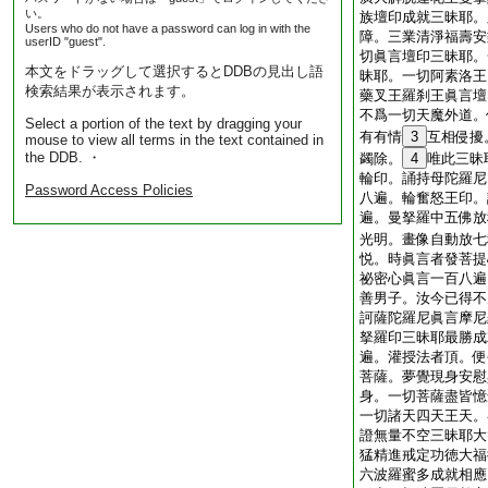
い。
族壇印成就三昧耶。
Users who do not have a password can log in with the
障。三業清淨福壽安
userID "guest".
切眞言壇印三昧耶。
本文をドラッグして選択するとDDBの見出し語
昧耶。一切阿素洛王
検索結果が表示されます。
藥叉王羅刹王眞言壇
不爲一切天魔外道。
Select a portion of the text by dragging your
有有情
3
互相侵擾
mouse to view all terms in the text contained in
the DDB. ・
蠲除。
4
唯此三昧
輪印。誦持母陀羅尼
Password Access Policies
八遍。輪奮怒王印。
遍。曼拏羅中五佛放
光明。畫像自動放七
悦。時眞言者發菩提
祕密心眞言一百八遍
善男子。汝今已得不
訶薩陀羅尼眞言摩尼
拏羅印三昧耶最勝成
遍。灌授法者頂。便
菩薩。夢覺現身安慰
身。一切菩薩盡皆憶
一切諸天四天王天。
證無量不空三昧耶大
猛精進戒定功徳大福
六波羅蜜多成就相應