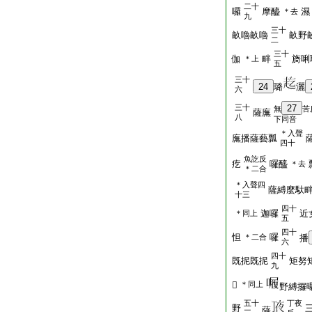
二十
囉
摩醯
濕
＊去
九
三十
畝嚕畝嚕
畝野
二
三十
伽
畔
旖唎
＊上
五
三十
24
璐
灑
六
三十
27
無
苦
薩廡
八
下同音
＊入聲
廡播薩藝瓢
四十
魚訖反
疙
囉醯
＊去
＊二合
＊入聲四
薩縛麼馱
十三
四十
迦囉
近
＊同上
五
四十
怛
囉
＊二合
播
六
四十
既抳既抳
矩努
九
𡫸
＊同上
野縛攞
五十
丁夜
野
薩