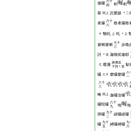
六十
迦囉
枳
枳
四
塞
詑麼跛
同上
＊二
六十
者攞
散者攞散
八
翳吒
吒
十
上
＊上
七十
避唎避唎
歩嚕
三
訶
迦嚕抳迦耶
＊去
疎價反
廢灑
馱
七
下同＊音
八
囉
麼囉麼囉
八十
一
八十
三
唵
同上
迦囉沒囉
八十
囉陀囉
地
地
九
九十
嚲囉
縒囉縒囉
二
九十
九
囉
縛囉縛囉
五
六