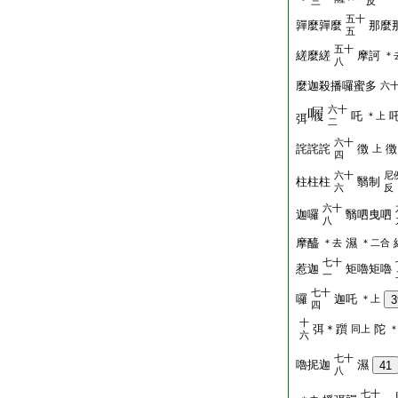
三
反
五十
嚲麼嚲麼
那麼
五
五十
縒麼縒
摩訶
＊
八
麼迦殺播囉蜜多
六
六十
吒
＊上
弭
二
六十
詫詫詫
徴
徴
上
四
六十
尼
柱柱柱
翳制
六
反
六十
迦囉
翳呬曳呬
八
摩醯
濕
＊去
＊二合
七十
惹迦
矩嚕矩嚕
一
七十
囉
迦吒
＊上
3
四
十
弭＊躓
陀
同上
六
七十
嚕抳迦
濕
41
八
七十