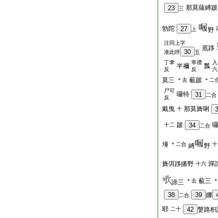
那莫薩縛跛
23
三
勃陀
27
上
野
注同上字
底跢
30
准此呼
五
丁聿
寧禮
入
半禰
瓢
反
反
六
莫三
藐跛
＊去
＊二
尸可
囉特
31
二合
反
戴曳
那莫旖唎
十
跛
十二
34
二合
埵
＊二合
十
縛
野
旖弭跢皤野
嚲
十六
藐三
＊去
諦三
38
39
娜
二合
耶
二十
42
媻路枳