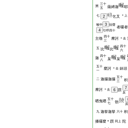
三十
米
薩縛迦
耶
五
七
＊上
2
乞叉
3
喉中
抬聲
者囉者
4
引呼四十
四十
主嚕
摩訶
＊去
三
四十
五
比
比
六
四十
迦
枲
枲
八
五十
麼訶
鉢頭
＊去
一
五十
迦攞迦攞
二
枳
三
7
摩訶
＊去
6
躓
反
五十
呬曳呬
勃
七
迦拏迦拏
枳
九
六十
播囉麼＊躓
陀
同上