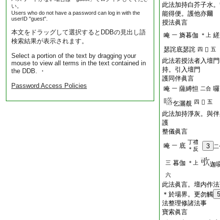
此法加持白芥子水。
い。
Users who do not have a password can log in with the
能得便。護他亦爾
userID "guest".
授法眞言
本文をドラッグして選択するとDDBの見出し語
唵
旖暮伽
縒
一
＊上
検索結果が表示されます。
瑟詫底瑟詫
四
𤙖
五
Select a portion of the text by dragging your
此法若授法者入壇門
mouse to view all terms in the text contained in
持。引入壇門
the DDB. ・
護同伴眞言
Password Access Policies
唵
薩縛怛
囉
一
二合
四
𤙖
五
乞灑覩
此法加持淨灰。與伴
護
整儀眞言
丁禮
唵
底
一
3
二
＊反
暮伽
三
＊上
迦
六
此法眞言。壇内作法
＊於場界。更勿觸
法整理修諸法事
寶索眞言