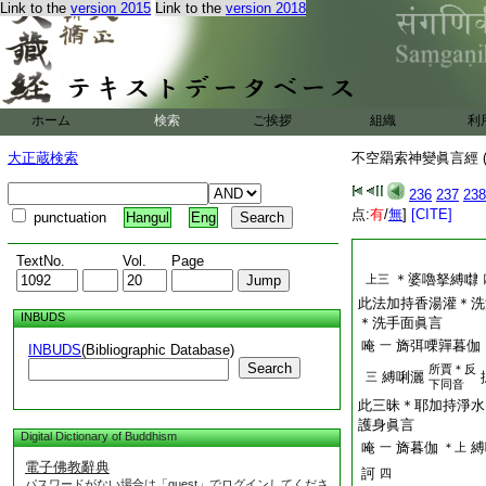
Link to the
version 2015
Link to the
version 2018
ホーム
検索
ご挨拶
組織
利
大正蔵検索
不空羂索神變眞言經 (
236
237
238
点:
有
/
無
]
[CITE]
punctuation
Hangul
Eng
TextNo.
Vol.
Page
＊婆嚕拏縛㘑
上三
此法加持香湯灌＊洗
INBUDS
＊洗手面眞言
唵
旖弭㗚嚲暮伽
一
INBUDS
(Bibliographic Database)
Search
所賈＊反
縛唎灑
三
下同音
此三昧＊耶加持淨水
護身眞言
Digital Dictionary of Buddhism
唵
旖暮伽
縛
一
＊上
電子佛教辭典
訶
四
パスワードがない場合は「guest」でログインしてくださ