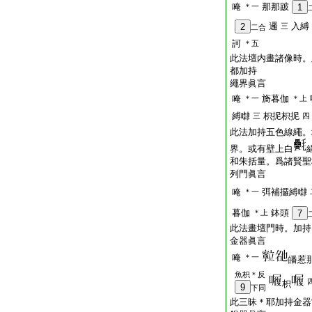
唵
那那跛
＊一
1
邏
入縛
2
三
二合
訶
＊五
此法壇内畫諸像時。
都加持
繩界眞言
唵
旖暮伽
＊一
＊上
縛㘑
枳抳枳抳
三
四
此法加持五色線繩。
界。或有壁上白
和朱括量。爲諸賢聖
列門眞言
唵
弭補攞縛㘑
＊一
暮伽
鉢頭
＊上
7
此法畫壇門時。加持
金器眞言
唵
＊一
皤惹
魚枳＊反
枳
9
下同
此三昧＊耶加持金器