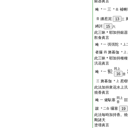
銀器眞言
唵
三
補喇
＊一
＊去
皤惹泥
音
13
三
縛訶
15
六
此三昧＊耶加持銀器
飮食眞言
唵
弭弭陀
＊一
＊上
者攞
旖暮伽
四
＊上
此三昧＊耶加持種種
汎花眞言
同上
唵
＊一
16
音
旖暮伽
惹㘑
三
＊上
此法加持衆花水上汎
燒香眞言
同上
唵
健馱塞
叵
一
音
跛
囉塞
＊二合
19
此法毎時加持香。燒
剛諸天
塗壇眞言