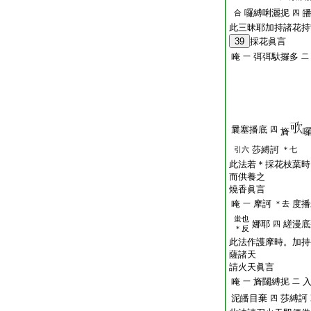
囉縛唎灑抳
合
四
此三昧耶加持諸花持
39
採花眞言
唵
弭弭馱攞多
一
二
曩塞播底
四
旖
莎縛訶
引六
＊七
此法若＊採花枝葉時
而供養之
燒香眞言
唵
摩訶
度播
一
＊去
蚩也
娜耶
縒漫底
四
＊反
此法作護摩時。加持
薩諸天
請火天眞言
唵
旖闥縛抳
一
二
泥皤目棄
莎縛訶
四