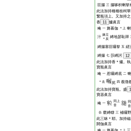
叵攞
攞哆枳喇拏
三
此法加持種種枝柯華
繋瓶項上。又加持之
香
11
爐眞言
唵
旖暮伽
喇
一
＊上
姝立
汁
縛地瑟恥嚲
＊反
縛攞塞叵囉拏
縒
五
縛攞
莎縛訶
七
12
此法加持香＊爐。執
寶瓶眞言
唵
惹囉縛底
一
二
覩徴
＊去
四
抳
此法加持寶瓶。盛
寶器眞言
同上
同
唵
一
音
音
麼縛㘑
補囉
合
三
此三昧＊耶。加持磁
閼伽眞言
唵
旖暮伽
三
一
＊上