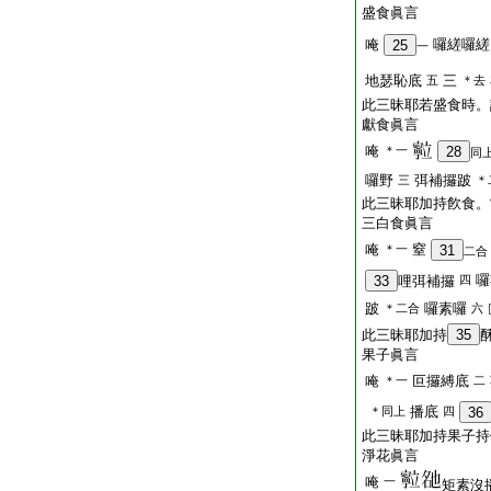
盛食眞言
唵
囉縒囉縒
25
一
地瑟恥底
三
五
＊去
此三昧耶若盛食時。
獻食眞言
唵
＊一
28
同
囉野
弭補攞跛
三
＊
此三昧耶加持飮食。
三白食眞言
唵
窒
＊一
31
二合
囉
33
哩弭補攞
四
跛
囉素囉
＊二合
六
此三昧耶加持
35
果子眞言
唵
叵攞縛底
＊一
二
播底
＊同上
四
36
此三昧耶加持果子持
淨花眞言
唵
一
矩素沒