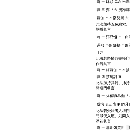
唵
鉢頭
米摩
一
二合
囉
娑
漫諦娜
三
＊去
暮伽
播勢曩
＊上
六
此法加持五色線索。
懸幡眞言
唵
弭只怛
一
＊二合
邏那
娜楞
＊去
＊去
𤙖
六
此法若懸幡時畫幡印
作箭眞言
唵
旖暮伽
捨
一
＊上
囉
莎縛訶
四
五
此法加持其箭。挿持
開壇門眞言
唵
弭補囉暮伽
一
＊
戍悌
枲唎枲唎
引三
此法若受法者入壇門
門即便入壇。則同入
淨花眞言
唵
那那弭質怛
一