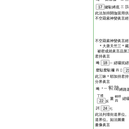
莎
17
健馱縛底
三
此法加持閼伽當用供
不空羂索神變眞言經
不空羂索神變眞言經
＊大唐天竺三＊
祕密成就眞言品第
君持眞言
唵
18
縒囉抳縒
一
麼駄麼馱禰
四
𤙖
2
此三昧＊耶加持君持
分界眞言
唵
＊一
縛路
丁禮
輕呼
曩
縒
22
四
反
訶
24
七
此法列壇街道界位。
道界位。如法圖畫
畫像眞言