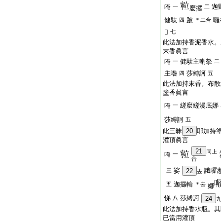
唵
迦
一
二
麼攞
健駄
跛
囉
四
＊二合
𤙖
七
此法加持香泥香水。
末香眞言
唵
健馱主喇拏
一
二
主嚕
莎縛訶
四
五
此法加持末香。布散
塗香眞言
唵
縒麼縒漫底娜
一
莎縛訶
五
此三昧
20
耶加持
灌頂眞言
21
同上
唵
一
音
娑
誐囉
三
22
去
迦攞輸
五
＊去
娜
悌
莎縛訶
八
24
此法加持香水瓶。其
已當用灌頂