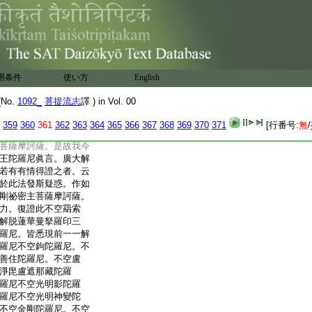
陀羅尼眞言三昧耶智
主菩薩摩訶薩智慧。即
尼眞言三昧耶。不空
三昧耶。即是智慧。不
言三昧耶。即是一切
心三昧耶。即是不空羂
用条件
使い方
English
昧耶。不空羂索心王
即是我心。我心即是不
No.
1092_
菩提流志
譯 ) in Vol. 00
言三昧耶。若我一切
切甚深祕密廣大法者。即
359
360
361
362
363
364
365
366
367
368
369
370
371
[行番号:
無
/
陀羅尼眞言智慧一時
菩薩摩訶薩。是故我今
王陀羅尼眞言。廣大解
若有有情得證之者。云
於此法發斯疑惑。作如
剛祕密主菩薩摩訶薩。
力。復證此不空羂索
解脱蓮華曼拏羅印三
羅尼。皆悉現前一一解
羅尼不空鉤陀羅尼。不
善住陀羅尼。不空盧
淨毘盧遮那藏陀羅
羅尼不空光明影陀羅
羅尼不空光明神變陀
不空金剛陀羅尼。不空