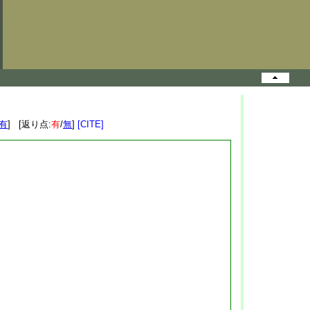
有
] [返り点:
有
/
無
]
[CITE]