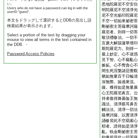
い。
悉地陀羅尼不空安住
Users who do not have a password can log in with the
明陀羅尼不空清淨光
userID "guest".
尼不空光焔印陀羅尼
本文をドラッグして選択するとDDBの見出し語
不空一切如來祕密菩
検索結果が表示されます。
剛祕密主菩薩摩訶薩
羅尼者。則得一切菩
Select a portion of the text by dragging your
敬頂禮修治。一切不
mouse to view all terms in the text contained in
言廣大解脱蓮華壇印
the DDB. ・
斯陀羅尼力。則得一
Password Access Policies
最上妙定。心不迷惑
見下智。心不癡亂心
嫉妬。心不慳貪心不
間生死涅槃諸惡覺觀
猶如無量百千日輪清
深無際。踰過衆流。
薩。獲得如是無量廣
心王陀羅尼眞言。云
持者復得旖暮伽王無
識法。清淨眼耳鼻舌
觸法法。清淨一切法
薩摩訶薩。以實清淨
誦修習此不空羂索心
耶者。證得如是清淨
亂。執金剛祕密主菩
欲佛前現此一切菩薩