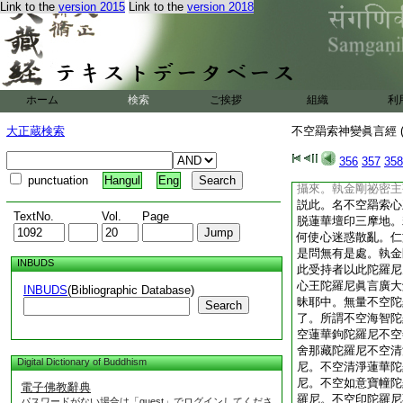
Link to the
version 2015
Link to the
version 2018
亦是此不空羂索心王
慧名字。執金剛祕密
是不空羂索心王陀羅
羂索心王陀羅尼眞言
空羂索心王陀羅尼眞
佛心三昧耶。一切佛
ホーム
検索
ご挨拶
組織
利
索心王陀羅尼眞言三
陀羅尼眞言三昧耶。
大正蔵検索
不空羂索神變眞言經 (
空羂索心王陀羅尼眞
心所思
2
惟願求一
356
357
358
便以此不空羂索心王
punctuation
Hangul
Eng
攝來。執金剛祕密主
説此。名不空羂索心
TextNo.
Vol.
Page
脱蓮華壇印三摩地。
何使心迷惑散亂。仁
是問無有是處。執金
INBUDS
此受持者以此陀羅尼
心王陀羅尼眞言廣大
INBUDS
(Bibliographic Database)
昧耶中。無量不空陀
Search
了。所謂不空海智陀
空蓮華鉤陀羅尼不空
舍那藏陀羅尼不空清
Digital Dictionary of Buddhism
尼。不空清淨蓮華陀
尼。不空如意寶幢陀
電子佛教辭典
羅尼。不空印陀羅尼
パスワードがない場合は「guest」でログインしてくださ