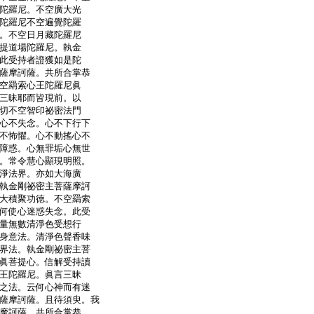
陀羅尼。不空廣大光
陀羅尼不空遍覺陀羅
。不空日月藏陀羅尼
提道場陀羅尼。執金
此受持者證獲如是陀
薩摩訶薩。共所合掌恭
空羂索心王陀羅尼眞
三昧耶而皆現前。以
切不空智印祕密法門
心不失念。心不下行下
不怖懼。心不動搖心不
障惑。心無罪垢心無世
。常令慧心顯現明照。
淨法界。亦如大海廣
執金剛祕密主菩薩摩訶
大積聚功徳。不空羂索
何使心迷惑失念。此受
量無數清淨色受想行
身意法。清淨色聲香味
界法。執金剛祕密主菩
眞菩提心。信解受持讀
王陀羅尼。眞言三昧
之法。云何心神而有迷
薩摩訶薩。且待須臾。我
摩訶薩。共所合掌恭