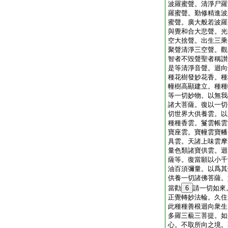
波羅蜜聲。清淨尸羅
羅蜜聲。勤修精進波
蜜聲。廣大般若波羅
與覺和合大悲聲。光
空大捨聲。出生三乘
聚聲清淨三空聲。觀
智者不毀聲聖者稱讃
是等清淨音聲。迴向
種花樹發妙花香。種
幢樹高顯建立。種種
等一切妙物。以無我
諸大菩薩。復以一切
切世界大供養雲。以
種種香雲。鬘雲帳雲
寶座雲。寶幢雲寶幡
具雲。天諸上味雲摩
量色類諸寶供雲。迴
薩等。復當願以小千
油百須彌量。以爲其
供養一切諸佛菩薩。
當勸
6
請一切如來
正覺轉妙法輪。久住
此種種善根迴向衆生
多羅三藐三菩提。如
心。不取所向之境。