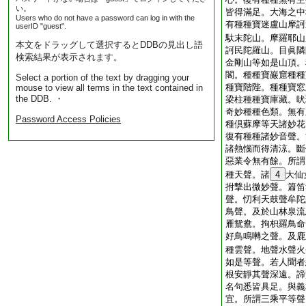
い。
皆得滿足。大海之中
Users who do not have a password can log in with the
有種種寶迷盧山摩訶
userID "guest".
馱末陀山。摩羅耶山
本文をドラッグして選択するとDDBの見出し語
訶民陀羅山。目眞隣
検索結果が表示されます。
金剛山等如是山頂。
閣。種種寶巖窟種種
Select a portion of the text by dragging your
種寶階陛。種種寶窓
mouse to view all terms in the text contained in
the DDB. ・
梁柱種種寶庫藏。吠
奇妙種種色類。無有
Password Access Policies
種倶蘇摩等天諸妙花
復有種種諸妙音聲。
諸熱惱而得清涼。斷
惡業令無有餘。所謂
種天聲。諸
4
大仙
拊撃出微妙聲。簫笛
聲。忉利天鼓聲牟陀
鳥聲。及於山林泉流
雁鴛鴦。拘枳羅鳥命
好鳥鳴囀之聲。及鹿
種雲聲。地聲水聲火
如是等聲。若人聞者
根安靜其聲深遠。諦
名句悉皆具足。與義
宜。所謂三乘平等聲