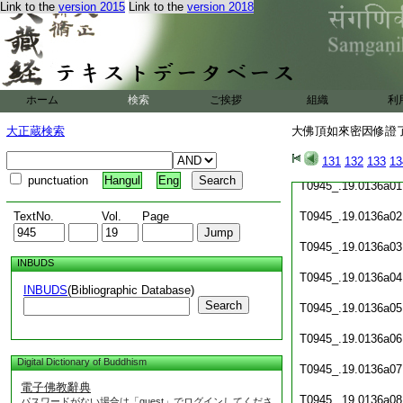
T0945_.19.0135c23
Link to the
version 2015
Link to the
version 2018
T0945_.19.0135c24
T0945_.19.0135c25
T0945_.19.0135c26
ホーム
検索
ご挨拶
組織
利
T0945_.19.0135c27
大正蔵検索
大佛頂如來密因修證了
T0945_.19.0135c28
131
132
133
13
punctuation
Hangul
Eng
T0945_.19.0136a01
TextNo.
Vol.
Page
T0945_.19.0136a02
T0945_.19.0136a03
INBUDS
T0945_.19.0136a04
INBUDS
(Bibliographic Database)
Search
T0945_.19.0136a05
T0945_.19.0136a06
Digital Dictionary of Buddhism
T0945_.19.0136a07
電子佛教辭典
T0945_.19.0136a08
パスワードがない場合は「guest」でログインしてくださ