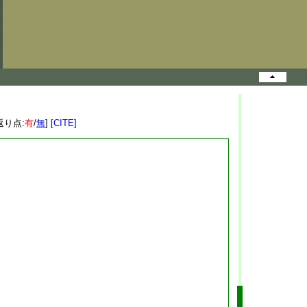
返り点:
有
/
無
]
[CITE]