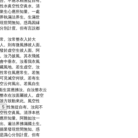
合。不應水精無從自有。
性水眞空性空眞水。清
衆生心應所知量。一處
界執滿法界生。生滿世
現世間無知。惑爲因縁
分別計度。但有言説都
常。汝常整衣入於大
人。則有微風拂彼人面。
發於虚空生彼人面。阿
。汝乃披風。其衣飛搖
會中垂衣。汝看我衣風
藏風地。若生虚空。汝
性常住風應常生。若無
可見滅空何状。若有生
空云何風出。若風自生
面生當應拂汝。自汝整衣云
整衣在汝面屬彼人。虚空
誰方鼓動來此。風空性
5
性無從自有。汝宛不
空性空眞風。清淨本然
應所知量。阿難如汝一
出。遍法界拂滿國土生。
循業發現世間無知。惑
是識心分別計度。但有