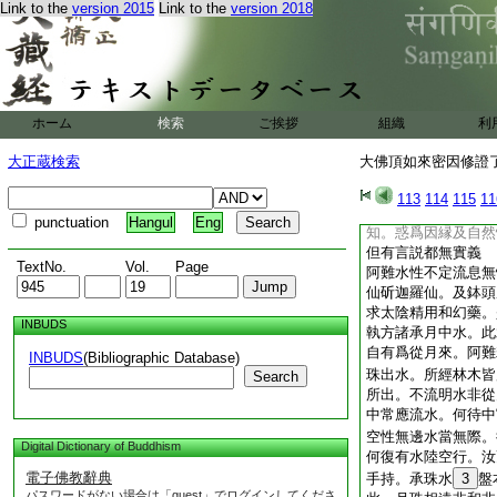
鏡中而出。爲從艾出
Link to the
version 2015
Link to the
version 2018
者。自能燒汝手中之
若鏡中出自能於鏡。
汝手執尚無熱相云何
日鏡。光明相接然後
執。日從天來艾本地
ホーム
検索
ご挨拶
組織
利
日鏡相遠非和非合。
猶不知如來藏中。性
大正蔵検索
大佛頂如來密因修證了
本然周遍法界。隨衆
知。世人一處執鏡一
113
114
115
11
間起。起遍世間寧有
punctuation
Hangul
Eng
知。惑爲因縁及自然
但有言説都無實義
TextNo.
Vol.
Page
阿難水性不定流息無
仙斫迦羅仙。及鉢頭
求太陰精用和幻藥。
INBUDS
執方諸承月中水。此
自有爲從月來。阿難
INBUDS
(Bibliographic Database)
珠出水。所經林木皆
Search
所出。不流明水非從
中常應流水。何待中
空性無邊水當無際。
Digital Dictionary of Buddhism
何復有水陸空行。汝
電子佛教辭典
手持。承珠水
3
盤
パスワードがない場合は「guest」でログインしてくださ