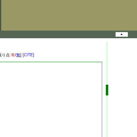
返り点:
有
/
無
]
[CITE]