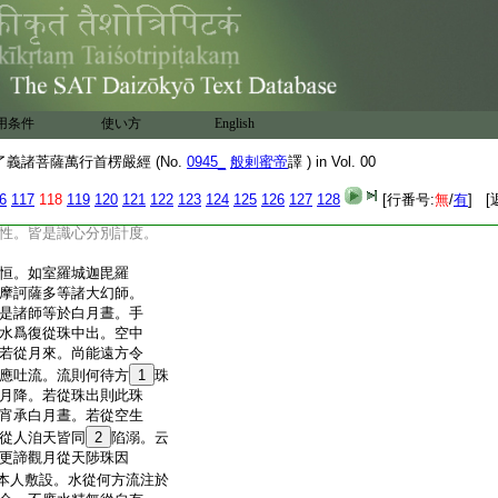
爲於日來。阿難若日來
艾。來處林木皆應受焚。
出然
4
于艾鏡何不鎔。紆
融
。若生於艾何藉
火生。汝又諦觀鏡因手
生。火從何方遊歴於此。
用条件
使い方
English
不應火光無從自有。汝
火眞空性空眞火。清淨
義諸菩薩萬行首楞嚴經 (No.
0945_
般剌蜜帝
譯 ) in Vol. 00
生心應所知量。阿難當
處火生。遍法界執滿世
6
117
118
119
120
121
122
123
124
125
126
127
128
[行番号:
無
/
有
] [
方所。循業發現世間無
性。皆是識心分別計度。
恒。如室羅城迦毘羅
摩訶薩多等諸大幻師。
是諸師等於白月晝。手
水爲復從珠中出。空中
若從月來。尚能遠方令
應吐流。流則何待方
1
珠
月降。若從珠出則此珠
宵承白月晝。若從空生
從人洎天皆同
2
陷溺。云
更諦觀月從天陟珠因
本人敷設。水從何方流注於