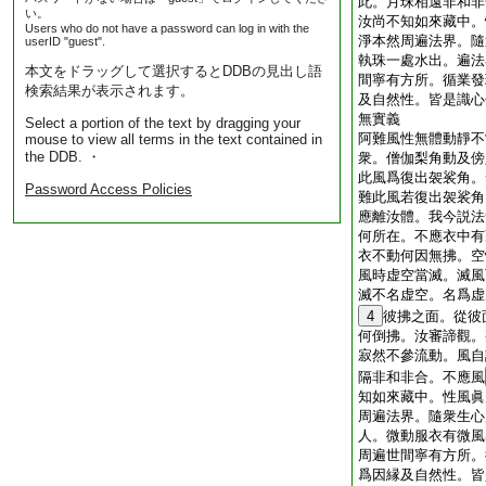
此。月珠相遠非和非
い。
汝尚不知如來藏中。
Users who do not have a password can log in with the
淨本然周遍法界。隨
userID "guest".
執珠一處水出。遍法
本文をドラッグして選択するとDDBの見出し語
間寧有方所。循業發
検索結果が表示されます。
及自然性。皆是識心
無實義
Select a portion of the text by dragging your
阿難風性無體動靜不
mouse to view all terms in the text contained in
the DDB. ・
衆。僧伽梨角動及傍
此風爲復出袈裟角。
Password Access Policies
難此風若復出袈裟角
應離汝體。我今説法
何所在。不應衣中有
衣不動何因無拂。空
風時虚空當滅。滅風
滅不名虚空。名爲虚
4
彼拂之面。從彼
何倒拂。汝審諦觀。
寂然不參流動。風自
隔非和非合。不應風
知如來藏中。性風眞
周遍法界。隨衆生心
人。微動服衣有微風
周遍世間寧有方所。
爲因縁及自然性。皆