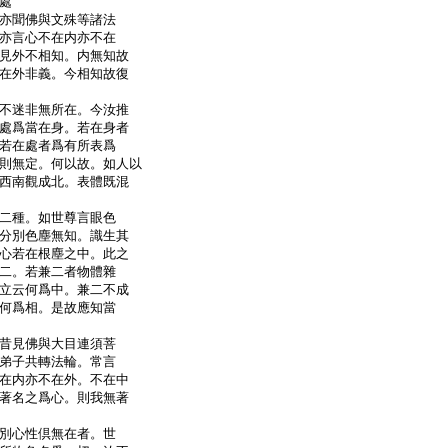
處
亦聞佛與文殊等諸法
亦言心不在内亦不在
見外不相知。内無知故
在外非義。今相知故復
不迷非無所在。今汝推
處爲當在身。若在身者
若在處者爲有所表爲
則無定。何以故。如人以
西南觀成北。表體既混
二種。如世尊言眼色
分別色塵無知。識生其
心若在根塵之中。此之
二。若兼二者物體雜
立云何爲中。兼二不成
何爲相。是故應知當
昔見佛與大目連須菩
弟子共轉法輪。常言
在内亦不在外。不在中
著名之爲心。則我無著
別心性倶無在者。世