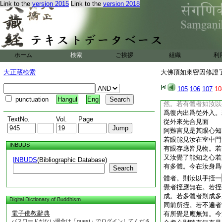
Link to the
version 2015
Link to the
version 2018
了知心及與眼根。乃
在虚空自非汝體即應
身。汝眼已知身合非
應有二知。即汝一身
言見暗名見内者無有
佛開示四衆。由心生
ホーム
検索
ご挨拶
組織
利
種種心生。我今思惟
所合處心則隨有。亦
大正蔵検索
大佛頂如來密因修證了
佛告阿難汝今説言由
所合處心隨有者。是
105
106
107
10
有體而能合者。則十
punctuation
Hangul
Eng
然。若有體者如汝以
爲復内出爲從外入。
TextNo.
Vol.
Page
從外來先合見面
阿難言見是其眼心知
若眼能見汝在室中門
INBUDS
有眼存應皆見物。若
又汝覺了能知之心若
INBUDS
(Bibliographic Database)
有多體。今在汝身爲
Search
體者。則汝以手挃一
覺者挃應無在。若挃
成。若多體者則成多
Digital Dictionary of Buddhism
同前所挃。若不遍者
電子佛教辭典
有所覺足應無知。今
パスワードがない場合は「guest」でログインしてくださ