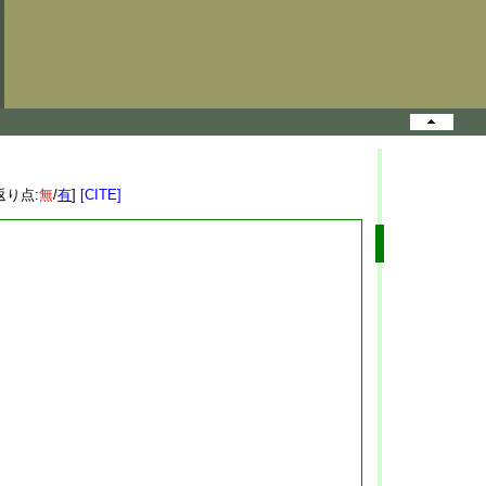
返り点:
無
/
有
]
[CITE]