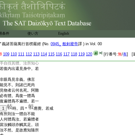
在虚空何成在内。若
如來今見汝面亦是汝
覺。必汝執言身眼兩覺
應成兩佛。是故應知汝
是處。阿難言我常聞
故種種法生。由法生故
用条件
使い方
English
即思惟體實我心性。隨
非内外中間三處
義諸菩薩萬行首楞嚴經 (No.
0945_
般剌蜜帝
譯 ) in Vol. 00
法生故種種心生。隨
心無體則無所合。若無
8
109
110
111
112
113
114
115
116
117
118
119
120
[行番号:
無
/
有
] [
九界因七塵合是義不
手自挃其體。汝所知心
若復内出還見身中。若
非眼爲見非義。佛言
能見不。則諸已死尚
見物者云何名死。阿難
必有體。爲復一體爲
復遍體爲不遍體。若一
1
時。四＊
應覺。若咸
有所則汝一體自不能
人何體爲汝。若遍體者
當汝觸頭亦觸其足。頭
汝不然。是故應知隨所