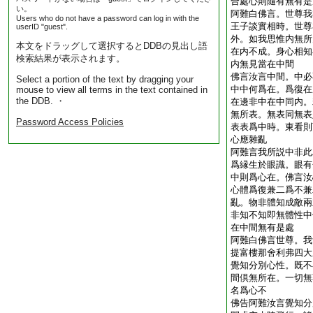
合處心則隨有無有是
い。
阿難白佛言。世尊我
Users who do not have a password can log in with the
王子談實相時。世尊
userID "guest".
外。如我思惟内無所
本文をドラッグして選択するとDDBの見出し語
在内不成。身心相知
検索結果が表示されます。
内無見當在中間
佛言汝言中間。中必
Select a portion of the text by dragging your
中中何爲在。爲復在
mouse to view all terms in the text contained in
the DDB. ・
在邊非中在中同内。
無所表。無表同無表
Password Access Policies
表表爲中時。東看則
心應雜亂
阿難言我所説中非此
爲縁生於眼識。眼有
中則爲心在。佛言汝
心體爲復兼二爲不兼
亂。物非體知成敵兩
非知不知即無體性中
在中間無有是處
阿難白佛言世尊。我
提富樓那舍利弗四大
覺知分別心性。既不
間倶無所在。一切無
名爲心不
佛告阿難汝言覺知分