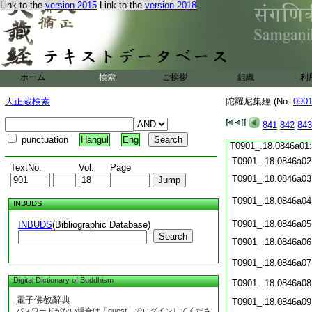
T0901_.18.0845c21
Link to the
version 2015
Link to the
version 2018
T0901_.18.0845c22
T0901_.18.0845c23
T0901_.18.0845c24
T0901_.18.0845c25
ホーム
検索
ご挨拶
組織
利
T0901_.18.0845c26
大正蔵検索
陀羅尼集經 (No.
090
T0901_.18.0845c27
T0901_.18.0845c28
841
842
843
T0901_.18.0845c29
punctuation
Hangul
Eng
T0901_.18.0846a01
T0901_.18.0846a02
TextNo.
Vol.
Page
T0901_.18.0846a03
T0901_.18.0846a04
INBUDS
T0901_.18.0846a05
INBUDS
(Bibliographic Database)
Search
T0901_.18.0846a06
T0901_.18.0846a07
Digital Dictionary of Buddhism
T0901_.18.0846a08
電子佛教辭典
T0901_.18.0846a09
パスワードがない場合は「guest」でログインしてくださ