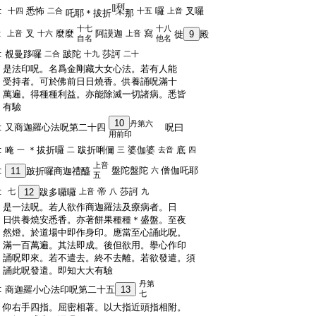
:
悉怖
囉
叉囉
十四
二合
十五
上音
吒耶＊拔折
那
十七
十八
:
叉
麼麼
阿謨迦
寫
上音
十六
上音
徙
9
殿
自名
他名
:
覩曼跢囉
跛陀
莎訶
二合
十九
二十
:
是法印呪。名爲金剛藏大女心法。若有人能
:
受持者。可於佛前日日燒香。供養誦呪滿十
:
萬遍。得種種利益。亦能除滅一切諸病。悉皆
:
有驗
10
丹第六
:
又商迦羅心法呪第二十四
呪曰
用前印
:
唵
＊拔折囉
跋折唎儞
婆伽婆
底
一
二
三
去音
四
上音
:
盤陀盤陀
僧伽吒耶
11
跛折囉商迦禮醯
六
五
:
帝
莎訶
七
12
跋多囉囉
上音
八
九
:
是一法呪。若人欲作商迦羅法及療病者。日
:
日供養燒安悉香。亦著餅果種種＊盛盤。至夜
:
然燈。於道場中即作身印。應當至心誦此呪。
:
滿一百萬遍。其法即成。後但欲用。擧心作印
:
誦呪即來。若不遣去。終不去離。若欲發遣。須
:
誦此呪發遣。即知大大有驗
丹第
:
商迦羅小心法印呪第二十五
13
七
:
仰右手四指。屈密相著。以大指近頭指相附。