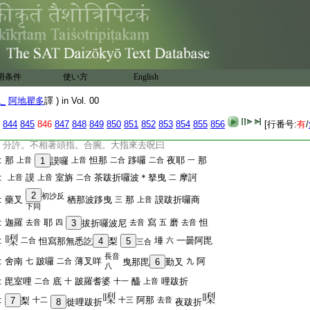
:
色。至心誦呪。以草火略病人頭上。竄過後更
:
續拄火。度與呪師。呪師把取依前繞竄。盡三
:
20
草竟。其病當時決定即差。與作護身。若是
:
鬼神病無不差者。如不差者即是業報也
21
丹第五此
:
金剛商迦羅大心法印呪第二十三
22
是金剛藏
用条件
使い方
English
大女法印有
:
十呪有四
1_
阿地瞿多
譯 ) in Vol. 00
:
反叉兩手中指以下三指。在掌中右＊押左。並
:
竪二大指。附著右中指上。以二頭指。雙屈中
844
845
846
847
848
849
850
851
852
853
854
855
856
[行番号:
有
/
:
節。頭相去一分許。不相到。又去二大指亦一
:
分許。不相著頭指。合腕。大指來去呪曰
:
那
怛那
跢囉
夜耶
那
上音
1
謨囉
上音
二合
二合
一
:
謨
室旃
茶跋折囉波＊拏曳
摩訶
上音
上音
二合
二
2
初沙反
:
藥叉
栖那波跢曳
那
謨跋折囉商
三
上音
下同
:
迦羅
耶
寫
磨
怛
去音
四
3
拔折囉波尼
去音
五
去音
:
埵
一曇阿毘
二合
怛寫那無悉訖
4
梨
5
六
三合
長音
:
舍南
跛囉
薄叉咩
阿
七
二合
曳那毘
6
勤叉
九
八
:
毘室哩
底
跛羅耆婆
醯
哩跋折
二合
十
十一
上音
:
阿那
7
梨
十二
十三
去音
8
徙哩跋折
夜跋折