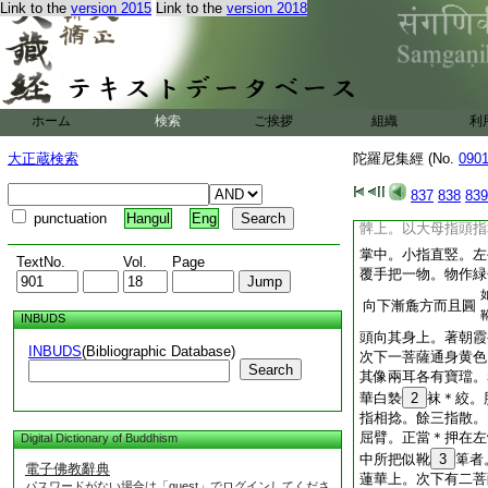
跋折囉下有緋
26
Link to the
version 2015
Link to the
version 2018
＊縵。纒頭。覆
27
帶。少赤似斜看視。
手臂相交叉著。以右
交側坐。竪左脚髀。
及脚。髀間出頭。向
ホーム
検索
ご挨拶
組織
利
身坐赤蓮華上。其像
下皆坐而作威儀。助
大正蔵検索
陀羅尼集經 (No.
090
左上一菩薩通身黄色
其像頂後有圓赤光。
837
838
839
後而出左腋間上。絞
punctuation
Hangul
Eng
髀上。以大母指頭指
掌中。小指直竪。左
TextNo.
Vol.
Page
覆手把一物。物作緑
向下漸麁方而且圓
INBUDS
頭向其身上。著朝霞
INBUDS
(Bibliographic Database)
次下一菩薩通身黄色
Search
其像兩耳各有寶璫。
華白褺
2
袜＊絞。
指相捻。餘三指散。
屈臂。正當＊押在左
Digital Dictionary of Buddhism
中所把似靴
3
箄者
電子佛教辭典
蓮華上。次下有二菩
パスワードがない場合は「guest」でログインしてくださ