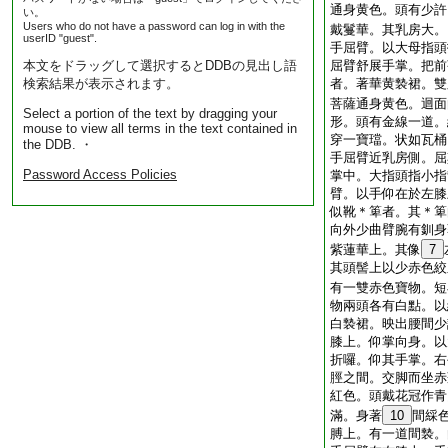
通身黄色。頭有少許
い。
Users who do not have a password can log in with the
戴鬘華。其乳房大。
userID "guest".
手屈臂。以大母指頭
本文をドラッグして選択するとDDBの見出し語
屈臂舒展手掌。把前
検索結果が表示されます。
者。著華黄褺裙。雙
菩薩通身黄色。迴面
Select a portion of the text by dragging your
形。頭有金線一道。
mouse to view all terms in the text contained in
穿一寶璫。状如瓦桶
the DDB. ・
手屈臂近乳房側。屈
Password Access Policies
掌中。大指頭指小指
臂。以手仰在於左膝
似靴＊箄者。其＊箄
向外少曲臂腕有釧身
紫蓮華上。其像
7
其頭髻上以少赤色絞
有一雙赤色寶物。短
物兩頭各有白點。以
白褺裙。映出腰間少
膝上。仰掌向身。以
折囉。仰其手掌。右
脛之間。交脚而坐赤
紅色。頭戴花冠作青
滿。身著
10
間綵
膊上。有一道間褺。