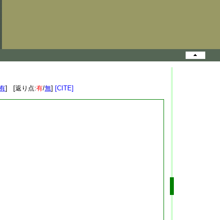
有
] [返り点:
有
/
無
]
[CITE]