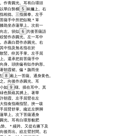
。作青圓光。耳有白環頭
以華白褺横
5
袜嬭上。右
指相捻。三指握拳。左手
菩薩手中所把似靴＊箄
膝跪坐赤蓮華上。次前一
向左。状似
6
共後菩薩語
絞髻作赤圓光。左一耳中
。赤裹白脣作赤圓光。右
其中指及無名指在於
散竪。仰其手掌。左手屈
上。還承把前菩薩手中
向身。頭傍偏有似作鉤形。
著朝霞裙。偏＊跏而坐
左
8
廂上一菩薩。通身黄色。
之。向後作赤圓光。耳
小如
9
櫡。插在耳中。其
緑色褺絡其膊上。著華
許朝霞。左手屈臂在左
大指食指兩指竪。挾一跋
手屈臂舒掌。纔近左髀脚
蓮華上。次下菩薩通身
圓光。耳有白環形貌肥
色褺。＊縵跨。又從右腋下及
向後而出。絞左臂肘間。右