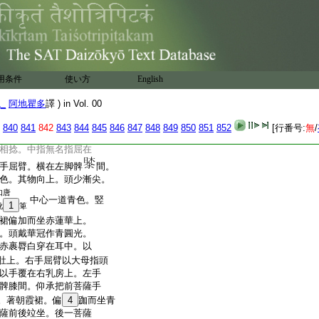
縵。縵其頭上。次下復有黄
臍鬢額唯出面眼。其眼睛角如
其像形状如瞋怒相。以兩
28
押左附入腋間。其脚偏
其髀間出一赤蛇。
29
絞肚
左臂肘。看映像身。其像
用条件
使い方
English
左右＊廂各有四菩薩。上
金剛藏降伏一切。次
1_
阿地瞿多
譯 ) in Vol. 00
。頭戴華冠耳有白環。
以華白
30
褺絞其右臂。向
840
841
842
843
844
845
846
847
848
849
850
851
852
[行番号:
無
/
絡其膊。右手屈臂在右
相捻。中指無名指屈在
手屈臂。横在左脚髀
間。
色。其物向上。頭少漸尖。
如唐
中心一道青色。竪
1
靴
箄
裙偏加而坐赤蓮華上。
。頭戴華冠作青圓光。
赤裹脣白穿在耳中。以
肚上。右手屈臂以大母指頭
以手覆在右乳房上。左手
髀膝間。仰承把前菩薩手
。著朝霞裙。偏
4
跏而坐青
薩前後竝坐。後一菩薩