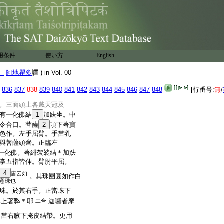
25
違其價。香湯＊洒浴著
日日如是。於清淨處作一
壇之法
呪師護身結界畢
餘部説
壇中。燒種種香散種種華
畫作菩薩。其菩薩身。
用条件
使い方
English
正當
總有四面。中菩薩面極
次人一肘
1_
阿地瞿多
譯 ) in Vol. 00
色赤白頭髮純青。左邊
面。狗牙上出頭髮使
836
837
838
839
840
841
842
843
844
845
846
847
848
[行番号:
無
/
面作大笑顏。赤白端正
。三面頭上各戴天冠及
有一化佛結
1
加趺坐。中
令合口。菩薩
2
項下著寶
色作。左手屈臂。手當乳
與菩薩頭齊。正臨左
一化佛。著緋袈裟結＊加趺
掌五指皆伸。臂肘平屈。
4
唐云如
。其珠團圓如作白
意珠也
珠。於其右手。正當珠下
髆上著弊＊耶
迦囉者摩
二合
。當右腋下掩皮結帶。更用