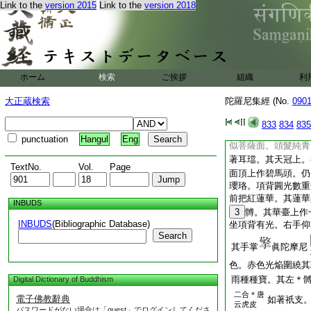
Link to the
version 2015
Link to the
version 2018
一畫師最巧能者。勿
新淨衣。與受八戒。
水
水壇。縱廣四肘
如
已。與彼護身。於其
供養已訖。於此壇内
ホーム
検索
ご挨拶
組織
利
長短
長佛一
26
搩
27
大正蔵検索
陀羅尼集經 (No.
090
令端正作慈悲顏。顏
一面作大瞋怒黒色之
833
834
835
竪如火焔色。右邊一
punctuation
Hangul
Eng
似菩薩面。頭髮純青
著耳璫。其天冠上。
TextNo.
Vol.
Page
面頂上作碧馬頭。仍
瓔珞。項背圓光數重
前把紅蓮華。其蓮華
INBUDS
3
髆。其華臺上作
INBUDS
(Bibliographic Database)
坐項背有光。右手仰
Search
其手掌
眞陀摩尼
色。赤色光焔圍繞其
雨種種寶。其左＊
Digital Dictionary of Buddhism
二合＊唐
電子佛教辭典
如著祇支
云虎皮
パスワードがない場合は「guest」でログインしてくださ