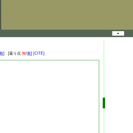
有
] [返り点:
無
/
有
]
[CITE]