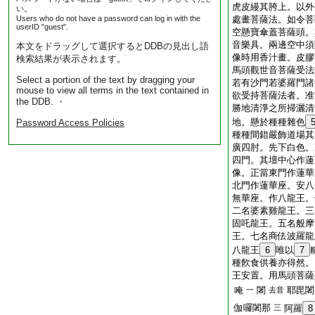
虎皮縵其胯上。以外
い。
Users who do not have a password can log in with the
處畫菩薩法。如令菩
userID "guest".
空懸寶傘蓋菩薩頭。
音樂具。兩邊空中須
本文をドラッグして選択するとDDBの見出し語
像時用香汁畫。皮膠
検索結果が表示されます。
馬頭觀世音菩薩受法
Select a portion of the text by dragging your
若有沙門若婆羅門諸
mouse to view all terms in the text contained in
欲受持菩薩法者。准
the DDB. ・
勝地清淨之所掃灑清
地。懸於種種雜色
Password Access Policies
種種間錯嚴飾道場其
廣四肘。先下白色。
四門。其壇中心作蓮
像。正當東門作蓮華
北門作蓮華座。安八
無華座。作八龍王。
二名婆素雞龍王。三
固吒龍王。五名般摩
王。七名商佉波羅龍
八龍王
6
唯以
7
種飮食供養亦得然。
王安置。用馬頭菩薩
唵
闍
耶毘闍
一
去音
伽囉闍那
三
阿羅
8