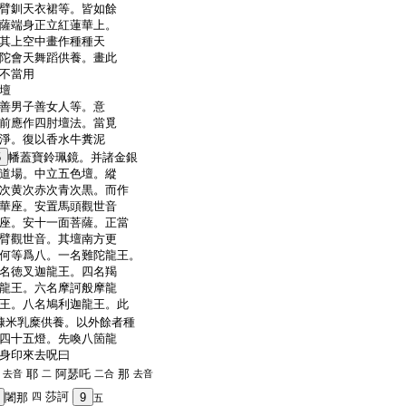
臂釧天衣裙等。皆如餘
薩端身正立紅蓮華上。
其上空中畫作種種天
陀會天舞蹈供養。畫此
不當用
壇
善男子善女人等。意
前應作四肘壇法。當覓
淨。復以香水牛糞泥
5
幡蓋寶鈴珮鏡。并諸金銀
道場。中立五色壇。縱
次黄次赤次青次黒。而作
華座。安置馬頭觀世音
座。安十一面菩薩。正當
臂觀世音。其壇南方更
何等爲八。一名難陀龍王。
名徳叉迦龍王。四名羯
龍王。六名摩訶般摩龍
王。八名鳩利迦龍王。此
糠米乳糜供養。以外餘者種
四十五燈。先喚八箇龍
身印來去呪曰
耶
阿瑟吒
那
去音
二
二合
去音
莎訶
闍那
四
9
五