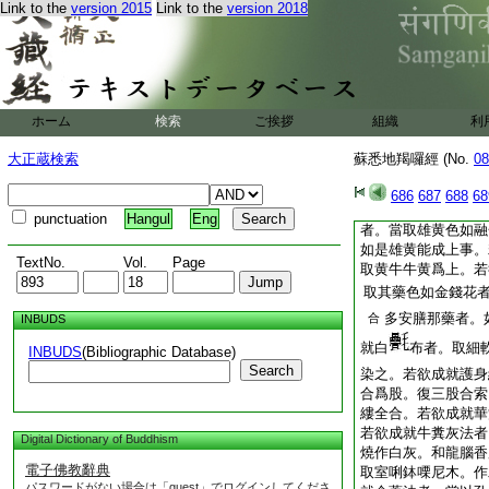
作法速得悉地。若欲
Link to the
version 2015
Link to the
version 2018
黄如日初出色光。亦
若欲成就刀法者。取
小指齊。闊四指。無
鳥毣。若欲成就佛頂
如畫印。安置臺上。
ホーム
検索
ご挨拶
組織
利
欲成就蓮華法者。以
一磔手量。或用銀作
大正蔵検索
蘇悉地羯囉經 (No.
08
木作。若欲成就拔折
折羅。長十六指。兩
686
687
688
68
或三寶作。所謂金銀
punctuation
Hangul
Eng
者。當取雄黄色如融
如是雄黄能成上事。
TextNo.
Vol.
Page
取黄牛牛黄爲上。若
取其藥色如金錢花
多安膳那藥者。
合
INBUDS
就白
布者。取細
INBUDS
(Bibliographic Database)
Search
染之。若欲成就護身
合爲股。復三股合索
縷全合。若欲成就華
若欲成就牛糞灰法者
Digital Dictionary of Buddhism
燒作白灰。和龍腦香
電子佛教辭典
取室唎鉢㗚尼木。作
パスワードがない場合は「guest」でログインしてくださ