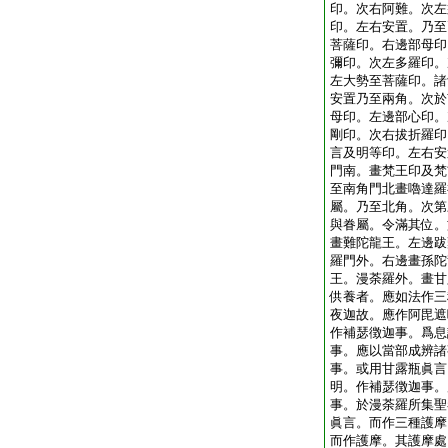
印。次右阿難。次左
印。左右安置。乃至
菩薩印。右邊部母印
彌印。次左多羅印。
左大勢至菩薩印。諸
安置乃至兩角。次於
母印。左邊部心印。
剛印。次右拔折羅印
言及明等印。左右安
門南。畫梵王印及梵
至南角門北畫嚕達羅
屬。乃至北角。次第
與眷屬。令滿其位。
畫難陀龍王。左邊跋
羅門外。右邊畫孫陀
王。漫荼羅外。畫甘
供養者。應如法作三
夜迦故。應作阿毘遮
作補瑟徴迦事。爲息
事。應以當部成辨諸
事。或用甘露瓶眞言
明。作補瑟徴迦事。
事。於漫荼羅所集聖
眞言。而作三種護摩
而作護摩。其護摩處