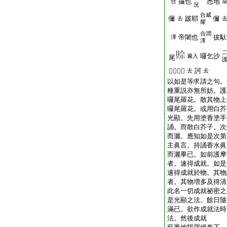
攞也
悉地
合
況
合威
儞
跛耶
儞
去
耀
合潤
帝闍也
拔馱
澤
澤
囉乞沙
遍入
尾
訶
𤙖泮吒莎
去
去
以如是等求請之句。
種重説亦無所妨。護
囉尾羅花。散其物上
囉尾羅花。或用白芥
光顯。先用塗香塗手
誦。而散白芥子。次
而灑。應知如是次第
主眞言。持誦香水眞
而灑畢已。如前護摩
者。速得成就。如是
速得成就於物。其物
者。其物増多及得清
此名一切成就祕密之
是光顯之法。餘日隨
滿已。欲作成就法時
法。然後成就