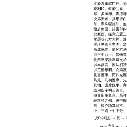
次於漫荼羅門外。如
荼利印。依前供養。
印。多羅印。戰捺囉
次第安置。其形皆白
印。帝殊囉施印。無
復於南面。於當部内
於西面。隨意安置三
尾羅等八方大神。於
辨諸事眞言主等。次
所成就物。隨於本法
部主中台上。其物東
物西邊安護摩爐次於
以本眞言。依法召請
以三部母明。次第護
眞言護摩。而作光顯
爲最。凡初護摩。先
其物。護摩既畢。亦
或用四字明王眞言。
隨其所用眞言。爲護
誦求請之句。復中間
句。後亦誦其眞言。
中。三處上中下分。
虎𤙖泮吒莎
訶
去
去
合放