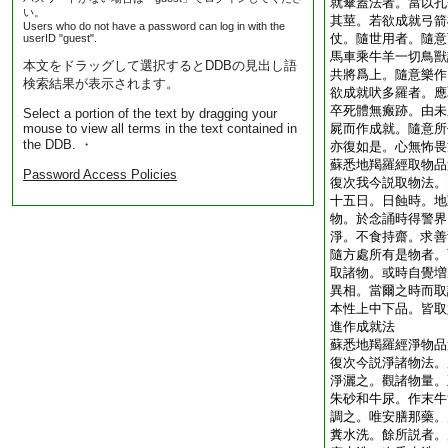
就傘蓋法者。當以孔
い。
其莖。若欲成就弓箭
Users who do not have a password can log in with the
仗。隨世用者。隨意
userID "guest".
馬車乘牛羊一切鳥獸
本文をドラッグして選択するとDDBの見出し語
共將爲上。隨意樂作
検索結果が表示されます。
欲成就吠多羅者。應
卒死體無瘢跡。由未
Select a portion of the text by dragging your
mouse to view all terms in the text contained in
屍而作成就。隨意所
the DDB. ・
亦復如是。心無怖畏
蘇悉地羯羅經取物品
Password Access Policies
復次我今説取物法。
十五日。日蝕時。地
物。於念誦時得警界
淨。不食持齋。求善
隨方處所有是物者。
取諸物。或時自覺増
異相。當爾之時而取
本性上中下品。皆取
進作成就法
蘇悉地羯羅經淨物品
復次今説淨諸物法。
淨灑之。觀諸物量。
朱砂和牛尿。作末牛
調之。唯安膳那藥。
糞水洗。餘所説者。