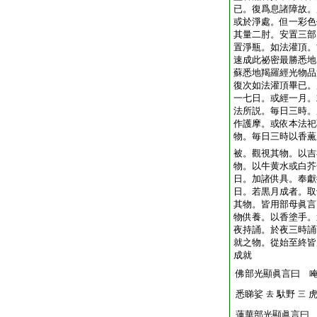
已。復爲息諸障故。
或於淨處。但一彩色
其量二肘。安置三部
置淨瓶。如法灌頂。
速成此祕密最勝悉地
蘇悉地羯羅經光物品
復次如法灌頂畢已。
一七日。或經一月。
法所説。毎日三時。
作護摩。或依本法祀
物。毎日三時以香薫
被。觀視其物。以吉
物。以牛黄水或白芥
日。加諸供具。奉獻
日。若黒月成者。取
其物。皆用部母眞言
物供養。以香塗手。
夜持誦。於夜三時誦
就之物。從始至終皆
成就
佛部光顯眞言曰 
悉睇娑
馱野
去
三
蓮華部光顯眞言曰