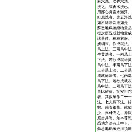
麻水洗。次香水洗。
洗之。或香水洗已。
用部心眞言水灑淨。
但應洗者。先五淨洗
如所應淨皆應如是
蘇悉地羯羅經物量品
復次廣説成就物量成
諸器仗。種種衣服。
妍細末。作成就法。
爲上法。三兩爲中法
牛黄法者。一兩爲上
下法。若欲成就雄黄
爲中法。半兩爲下法
三分爲上法。二分爲
成就蘇法者。七兩爲
爲下法。若欲成就灰
爲中法。二兩爲下法
量比雌黄。於安怛陀
者。其數須作二十一
法。七丸爲下法。於
數。或依都量。或如
少。亦可依之。應觀
應當具備。如本尊恩
悉地之法有上中下。
蘇悉地羯羅經灌頂壇