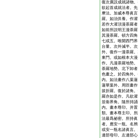
復次廣説成就諸物。
欲起首成就法者。先
摩法。加威本尊眞言
羅。如法供養。作灌
若作大灌頂漫荼羅者
如前所説明王漫荼羅
其漫荼羅。頓方四角
七或五。唯開西門界
台量。次外減半。次
外。復作一漫荼羅。
東門。或如根本大漫
作。凡漫荼羅地勢。
荼羅地勢。北下卸者
色畫之。於四角外。
内。如法畫作八葉蓮
蓮華葉外。周匝畫作
拔折羅。復於諸角。
羅亦如是作。凡欲灌
並衞界角。隨所持誦
内。畫本尊印。并置
類。畫本尊主印。所
法最爲祕密。所持眞
者。應安一瓶。名辨
或安一瓶名諸眞言。
邊部母印。左邊部心