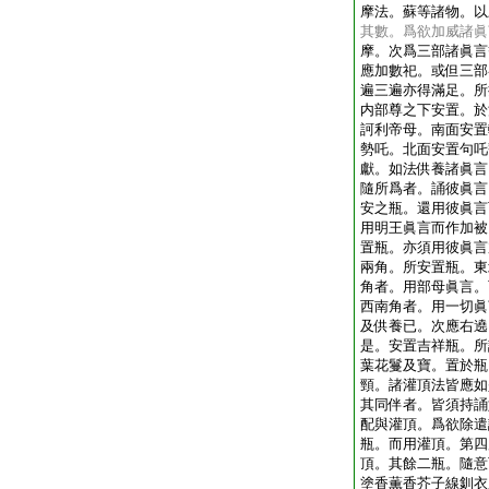
摩法。蘇等諸物。以
其數。爲欲加威諸眞
摩。次爲三部諸眞言
應加數祀。或但三部
遍三遍亦得滿足。所
内部尊之下安置。於
訶利帝母。南面安置
勢吒。北面安置句吒
獻。如法供養諸眞言
隨所爲者。誦彼眞言
安之瓶。還用彼眞言
用明王眞言而作加被
置瓶。亦須用彼眞言
兩角。所安置瓶。東
角者。用部母眞言。
西南角者。用一切眞
及供養已。次應右遶
是。安置吉祥瓶。所
葉花鬘及寶。置於瓶
頸。諸灌頂法皆應如
其同伴者。皆須持誦
配與灌頂。爲欲除遣
瓶。而用灌頂。第四
頂。其餘二瓶。隨意
塗香薫香芥子線釧衣