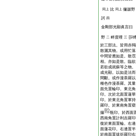
比
儞跛野
同上
同上
訶
四
金剛部光顯眞言曰
野
畔度哩
莎
二
三
於三部法。皆用赤羯
散灑其物。或用忙落
中間皆應如是。散霑
相。亦如是散。臨欲
若欲成就蘇等之物。
成光顯。以如是法而
間斷。或作漫荼羅以
種色作漫荼羅。其量
面先置輪印。東北角
印。次於北面置蓮華
印。於東北角置軍持
羅印。於東南角置蘗
攞
瓶印。於西面
西南角置計利吉羅印
復於東面置輪。右邊
面蓮花印。右邊置半
於南面置拔折羅印右