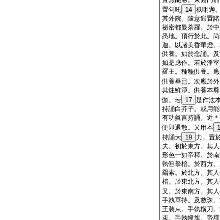
置句吒
14
祇唎迦
其外院。隨意遍置諸
祕密都曼荼羅。於中
悉地。頂行於此。尚
迦。以諸美香華燈。
供養。如於念誦。及
如是應作。若於淨室
羅主。種種供養。應
供養畢已。次應於外
其炷鮮淨。供養本尊
伽。若
17
是作法
持誦白芥子。或用能
有功眞言持誦。近＊
便即退散。又用本
持誦大
19
力。置
夫。初於東方。其人
形色一如帝釋。於南
執但拏棓。於西方。
羂索。於北方。其人
棓。於東北方。其人
叉。於東南方。其人
手執軍持。及數珠。
王裝束。手執横刀。
束。手執幢旗。帝釋