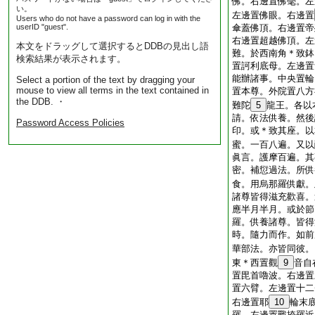
佛。右邊置佛毫。左
い。
左邊置佛眼。右邊置
Users who do not have a password can log in with the
userID "guest".
傘蓋佛頂。右邊置帝
右邊置超越佛頂。左
本文をドラッグして選択するとDDBの見出し語
難。於西南角＊致鉢
検索結果が表示されます。
置訶利底母。左邊置
能辦諸事。中央置輪
Select a portion of the text by dragging your
mouse to view all terms in the text contained in
置本尊。外院置八方
the DDB. ・
難陀
5
龍王。各以
請。依法供養。然後
Password Access Policies
印。或＊致其座。以
蜜。一百八遍。又以
眞言。護摩百遍。其
密。補愆過法。所供
食。用烏那羅供獻。
諸尊皆得滋充歡喜。
應半月半月。或於節
羅。供養諸尊。皆得
時。隨力而作。如前
華部法。亦皆同彼。
東＊西置觀
9
音自
置毘首嚕波。右邊置
置六臂。左邊置十二
右邊置耶
10
輪末
羅。左邊置戰捺羅近