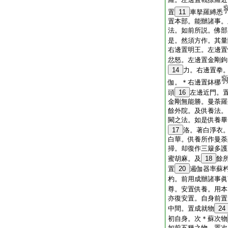
置
11
車拏羅縛悉
置本部。能辦諸事。
法。如前所説。佛部
是。然須方作。其量
右邊置明王。左邊置
忿怒。左邊置金剛鉤
14
力。右邊置拳
伽。＊右邊置鉢梛
頭
16
左邊近門。
金剛無能勝。曼荼羅
餘外院。及供養法。
闕之法。如是供養畢
17
洛。著白淨衣
白華。供養所作曼荼
掃。却復作三簸多護
蜜胡麻。及
18
餘
置
20
遏伽器率蘇
杓。前用成辦諸事眞
尊。安置供養。用本
亦復安置。自身前置
中間。置成就物
24
初自身。次＊蘇次物
如前五種之物。置次