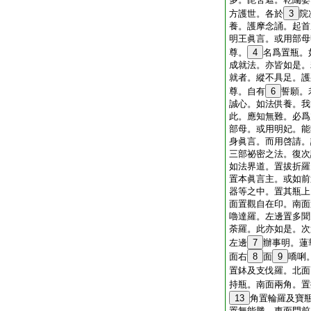
方護世。各於
3
院
養。護摩念誦。起首
明王眞言。或用部母
尊。
4
名爲置瓶。
成就法。亦皆如是。
就者。縱不具足。護
尊。自有
6
誓願。
誠心。如法供養。我
此。應知無難。必爲
部母。或用明妃。能
身眞言。而用啓請。
三部祕密之法。復次
如法界道。置拔折羅
置本眞言主。或如前
器等之中。置其瓶上
面置觀自在印。南面
嚕達羅。左邊置多聞
荼羅。此亦如是。次
左邊
7
辦事明。蓮
面右
8
面
9
嘺唎
置鉢及支伐羅。北面
持瓶。南面兩角。置
13
角置輪羅及寶
置無能勝。東面門前