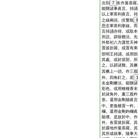
次則
7
依作曼荼羅
能辦諸事眞言。持誦
以上軍荼利眞言。持
之線兩頭。倶繋瓶
思念軍荼利擧線。而
言持誦亦得。或取本
所説。辟除難法。先
外祭祀八方護世天神
置拔折羅。或置有果
部明王持誦。或用部
其處。或於當部。所
之。以辟諸難。其橛
其橛上一頭。作三股
外。四角釘之。若
名金剛橛法。能辦諸
彩色。或用種種香末
於諸角外。畫三股杵
形。還用金剛牆眞言
中。更復横置一杵。
欄。還用金剛鉤欄眞
能壞。是故於中。作
外。各置拔折羅。其
於露地作曼荼羅。其
其所成就事。隨事大