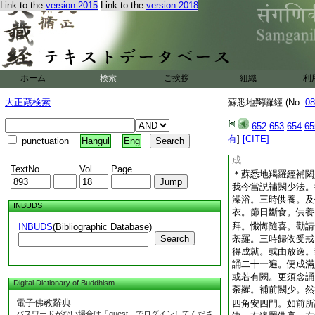
Link to the
version 2015
Link to the
version 2018
護摩。或用牛乳。或
後以
24
啓飮護摩
護摩。各以曼荼羅内
以眞言持誦香水而灑
物法。此亦如是持誦
眞言。如是作法其
ホーム
検索
ご挨拶
組織
利
物。作奉請法。速得
供養。及祭祀法。一
大正蔵検索
蘇悉地羯囉經 (No.
08
荼羅中亦通受持其物
若作成就諸作障者。
652
653
654
65
灌頂法。亦通灌頂其
有
]
[CITE]
punctuation
Hangul
Eng
祕密。能辦諸事。勝
成
TextNo.
Vol.
Page
＊蘇悉地羯羅經補闕
我今當説補闕少法。
澡浴。三時供養。及
INBUDS
衣。節日斷食。供養
拜。懺悔隨喜。勸請
INBUDS
(Bibliographic Database)
Search
荼羅。三時歸依受戒
得成就。或由放逸。
誦二十一遍。便成滿
或若有闕。更須念誦
Digital Dictionary of Buddhism
荼羅。補前闕少。然
電子佛教辭典
四角安四門。如前所
パスワードがない場合は「guest」でログインしてくださ