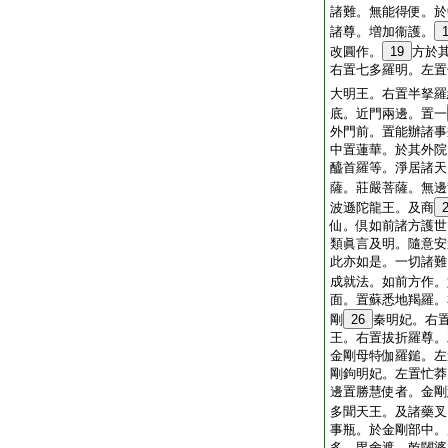
諸難。無能得便。於
諸尊。増加衞護。
改圓作。
19
方於
右置七多羅明。左置
大明王。右置半拏羅
底。近門兩邊。置一
外門前。置能辦諸事
中置蓮華。於其外院
醯首羅等。淨居諸天
薩。莊嚴菩薩。無邊
波遜陀龍王。及商
仙。倶如前諸方護世
類眞言及明。隨意安
此亦如是。一切諸難
成就法。如前方作。
面。置蘇悉地羯羅。
剛
26
秦明妃。右
王。右置拔折羅尊。
金剛母特伽羅鎚。左
剛鉤明妃。左置忙莽
邊置勝慧使者。金剛
多聞天王。及諸藥叉
事瓶。於金剛部中。
多。毘舍遮。乾闥婆