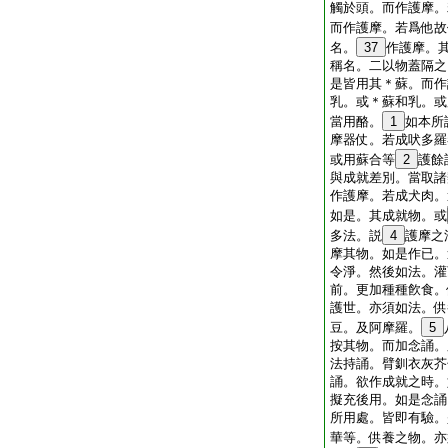
觸於頭。而作護摩。
而作護摩。若爲他故
名。
37
作護摩。
稱名。二以物蓋隔之
是皆用其＊蘇。而作
乳。或＊蘇和乳。或
當用酪。
1
如本所
摩器仗。若成吠多羅
或用蘇合等
2
護餘
與成就差別。當取諸
作護摩。若成犬肉。
如是。其成就物。或
多法。説
4
護摩之
摩其物。如是作已。
令淨。然後如法。灌
前。更加種種飮食。
護世。亦須如法。供
豆。及阿摩羅。
5
按其物。而加念誦。
法持誦。臂釧衣灰芥
誦。欲作成就之時。
擬充後用。如是念誦
所用處。皆即有驗。
華等。供養之物。亦