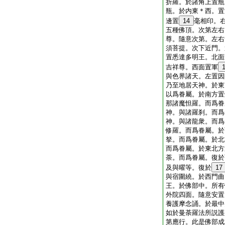
折羅。於諸角上置瓶
瓶。於内東＊西。置
邊置
14
毫相印。
五種佛頂。次第左右
尊。隨意次第。左右
須菩提。次下近門。
置悉達多明王。北面
吉祥尊。西面置軍
與色界諸天。左置因
乃至地居天神。於東
以爲眷屬。於南方置
那諸魔怛羅。而爲眷
神。與諸羅刹。而爲
神。與諸龍衆。而爲
修羅。而爲眷屬。於
拏。而爲眷屬。於北
而爲眷屬。於東北方
荼。而爲眷屬。復於
及與曜等。復於
17
與宿圍繞。於西門曲
王。於佛部中。所有
外院四面。隨意安置
養護摩念誦。於最中
如於曼荼羅法所説護
第應行。此是佛部成