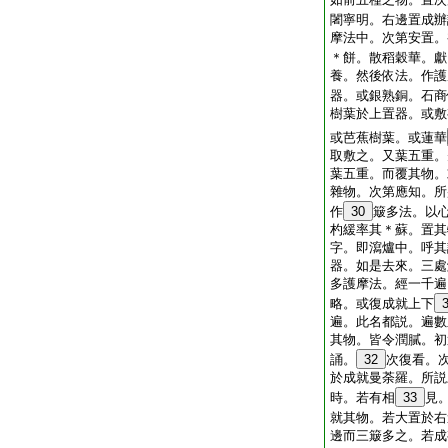
闍寧明。右邊置成辦
摩法中。次第安置。
＊餅。散稻穀華。
養。然後依法。作護
器。或銀熟銅。石商
樹葉於上置器。或敷
或芭蕉樹葉。或蓮華
取敷之。又葉五重。
葉五重。而覆其物。
雜物。次第應知。所
作
30
簸多法。以
杓緩率其＊蘇。置其
字。即瀉爐中。呼其
器。如是去來。三處
多護摩法。經一千遍
略。或復成就上下
遍。此名都説。遍數
其物。皆令潤膩。初
誦。
32
次復看。
於成就曼荼羅。所説
時。若有相
33
見
就其物。若大置於右
邊而三簸多之。若成