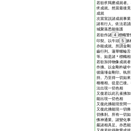
若欲求羯磨成就者。
求成就。然當最後竟
成就
次當宣説諸成就事業
諸有行人。依法若誦
城聚落悉能衞護
若欲作諸
4
標幟警
印契。以牛頭
5
旃
亦能成就。所謂金剛
齒行列。蓮華螺輪舌
等。如是諸＊標幟相
若欲加持物像成就者
作拂。以金剛杵破中
彼薩埵金剛印。執所
持。乃至得一切如來
種種相。從是已後。
法出現一切色相
又復若以此孔雀拂加
能出現一切色相
又復此拂能現世間一
又復此拂能現一切佛
切佛刹。所有一切如
佛神通業。諸變化事
嚴諸相具足。亦悉能
又復若欲得敬愛成就