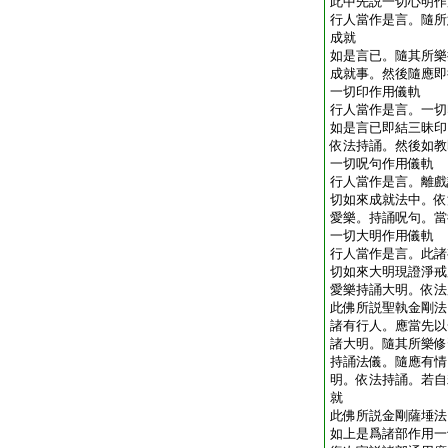
此中先説一切心明作
行人當作是言。隨所
成就
如是言已。隨其所樂
成就事。然後隨應即
一切印作用儀軌
行人當作是言。一切
如是言已即結三昧印
依法持誦。然後如教
一切呪句作用儀軌
行人當作是言。離戲
切如來成就法中。依
愛樂。持誦呪句。當
一切大明作用儀軌
行人當作是言。此諸
切如來大明現證淨戒
愛樂持誦大明。依法
此佛所説聖執金剛法
諸有行人。應當先以
諸大明。隨其所樂修
持誦法儀。隨應有情
明。依法持誦。若自
就
此佛所説金剛薩埵法
如上是爲諸部作用一