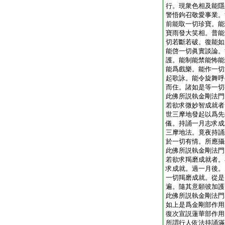
行。現衆色相及能隱
警悟鉤召敬愛事業。
前能取一切珍寶。能
寶雨發大笑相。普能
切若斷若破。復能如
能啓一切眞實談論。
護。能制能禁能怖能
能爲戲樂。能作一切
起歌詠。能令旋舞呼
而住。諸如是等一切
此佛所説執金剛法門
若欲求微妙智成就者
世三摩地發起以爲先
儀。持誦一月志求成
三摩地法。竟夜持誦
於一切有情。所應攝
此佛所説執金剛法門
若欲求羯磨成就者。
求成就。過一月後。
一切羯磨成就。從是
遍。隨其意願彼加護
此佛所説執金剛法門
如上是爲金剛部作用
復次宣説蓮華部作用
所謂行人依法持誦滿