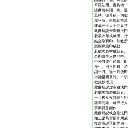
拏羅法用。畫具徳一
諸供養持誦一月。過
旦時。彼具徳一切如
摩訶薩。來現其前爲
即成三千大千世界持
此佛所説金剛寶法門
若欲求印成就者。行
結金剛寶印。如教所
意願羯磨印成就
若欲求寶智成就者。
金剛寶生三摩地中。
中云何能生於寶。即
身生。日日四時。於
誦一月。過一月後即
持誦至明旦時。一切
欲施妙灌頂
此佛所説虚空藏法門
若欲求羯磨成就者。
一月後竟夜持誦至明
薩摩訶薩。施彼行人
事業皆悉能作
此佛所説執金剛法門
如上是爲寶部作用成
復次宣説諸部作用一