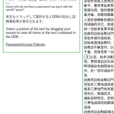
若欲求彼最上悉地法
い。
像中。畫世尊如來聖
Users who do not have a password can log in with the
userID "guest".
拏羅法用。隨所愛樂
處月輪。其㡧四隅畫
本文をドラッグして選択するとDDBの見出し語
人當於彼㡧像前廣設
検索結果が表示されます。
持誦滿四月已。然後
Select a portion of the text by dragging your
得一切如來眞實等最
mouse to view all terms in the text contained in
此佛所説執金剛法門
the DDB. ・
若欲求彼印成就者。
切如來薩埵金剛印。
Password Access Policies
如教説不解是印。以
千遍。然後竟夜＊志
3
止息。如本法儀
現。警悟發起語言表
即得隨欲色相隱身自
作。於一切印成結中
就
此佛所説執金剛法門
若欲求三摩地成就者
後若三摩地門有所愛
習先行。期滿四月。
攝歛寂靜而住。至明
三摩地成就現前圓滿
成就
此佛所説金剛薩埵法