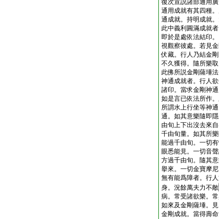
復次宣説諸部通用廣
通用成就有其四種。
通成就。持明成就。
此中義利圓滿成就者
即於是處依法結印。
視觀察彼處。若見金
伏藏。行人乃結金剛
不久獲得。隨所樂取
此佛所説金剛薩埵法
神通成就者。行人欲
諸印。當求金剛神通
如是言已依法所作。
所謂水上行坐等神通
通。如其意樂隨即隱
由旬上下出沒去來自
千由旬量。如其所樂
能過千由旬。一切有
眼悉能見。一切音聲
方過千由旬。隨其意
擧來。一切金寶摩尼
無有能爲障者。行人
身。況餘萬夫力不敵
病。常受諸欲樂。常
如來及金剛薩埵。見
金剛成就。當得壽命