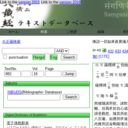
Link to the
version 2015
Link to the
version 2018
二
薩哩嚩
怛他
引
合
引
詵左囉
四
二
唵
薩哩嚩
怛
引
合
ホーム
検索
ご挨拶
組織
利
二
嚩栗多
那
野
引
合
大正蔵検索
佛説一切如來眞實攝大
怛夜
彌
薩哩
引
三
432
433
434
二
二
哩摩
鉢囉
嚩
無
]
[CITE]
punctuation
Hangul
Eng
合
合
二
唵
薩哩嚩
怛
引
合
TextNo.
Vol.
Page
二
引
尼
阿
怛摩
引
合
二
二
INBUDS
薩哩嚩
怛他
引
合
INBUDS
(Bibliographic Database)
引
嚕
𤚥
引
引
Search
四
然後隨諸所欲。諸飮
離。但爲求於自心成
諦意觀想。隨其所欲
Digital Dictionary of Buddhism
八百遍。如應所求速
電子佛教辭典
此佛所説金剛薩埵法
パスワードがない場合は「guest」でログインしてくださ