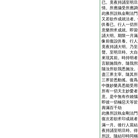
已。竟夜持誦至明旦
情。所應攝受所應調
此佛所説執金剛法門
又若欲作成就法者。
供養已。行人一切所
意樂所求成就。即當
誦大明。期限一月滿
像前復設供養。行人
竟夜持誦大明。乃至
聲。至明旦時。大自
來現其前。時持明者
言願施我作。隨我所
隨汝所欲我悉施汝。
盡三界主宰。隨其所
三界皆悉動搖。復爲
中微妙樂具悉能受用
所有一切天主妙愛者
意。是中無有作嬈惱
即彼一切極惡天等皆
壽滿百千劫
此佛所説執金剛法門
復次若欲求印成就者
滿一月。後行人當結
夜持誦至明旦時。得
所説。隨結印時同稱