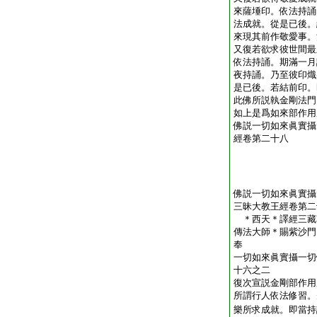
來薩埵印。依法持誦
法成就。從是已後。
來現其前作敬愛事。
又復若欲求彼世間最
依法持誦。期滿一月
夜持誦。乃至彼印熾
是已後。若結前印。
此佛所説執金剛法門
如上是爲如來部作用
佛説一切如來眞實攝
經卷第二十八
佛説一切如來眞實攝
三昧大教王經卷第二
＊西天＊譯經三藏
傳法大師＊賜紫沙門
奉 
一切如來眞實攝一切
十六之二
復次宣説金剛部作用
所謂行人依法修習。
樂所求成就。即當持