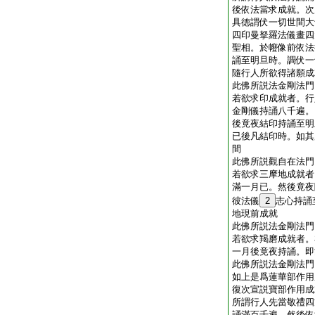
後依法當求成就。次
具徳謂伏一切世間大
四印曼拏羅法儀畫四
聖相。於㡧像前依法
誦至明旦時。調伏一
隨行人所欲得諸願成
此佛所説法金剛法門
若欲求印成就者。行
金剛儀持誦八千遍。
後竟夜結印持誦至明
已後凡結印時。如其
間
此佛所説觀自在法門
若欲求三摩地成就者
滿一月已。然後竟夜
彼法儀
2
志心持誦
地現前成就
此佛所説法金剛法門
若欲求羯磨成就者。
一月後竟夜持誦。即
此佛所説法金剛法門
如上是爲蓮華部作用
復次宣説寶部作用成
所謂行人先當敬禮四
誦滿百千遍。然後依