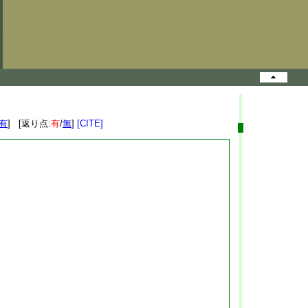
有
] [返り点:
有
/
無
]
[CITE]