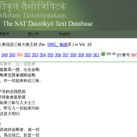
普熏一切清淨身
大菩提分三昧。一切
解脱解脱知見勝妙之
令事業
如來。復入一切如來
生薩埵金剛三摩地。即
用条件
使い方
English
。從自心出。説是大明曰
一
乘現證三昧大教王經 (No.
0882_
施護
譯 ) in Vol. 18
句
具徳持金剛者。成一切
349
350
351
352
353
354
355
356
357
358
359
360
361
[行番号:
無
/
衆。爲出現已。於是一
印衆中。出一切世界
復聚爲一體。出生金剛
剛摩尼寶峯樓閣金剛
。作一切如來鉤召三昧。
平等鉤召我堅固
即得集會曼拏羅
如來三昧引入大士三
。即引入一切如來印鉢
説是大明曰
一
句
具徳持金剛者。成一切
。爲出現已。於是一切