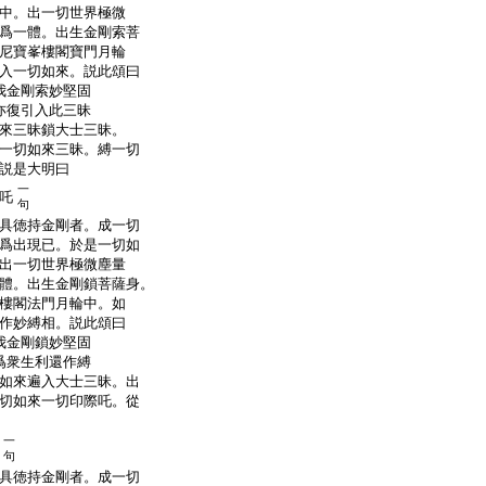
中。出一切世界極微
爲一體。出生金剛索菩
尼寶峯樓閣寶門月輪
入一切如來。説此頌曰
我金剛索妙堅固
亦復引入此三昧
來三昧鎖大士三昧。
一切如來三昧。縛一切
説是大明曰
一
吒
句
具徳持金剛者。成一切
爲出現已。於是一切如
出一切世界極微塵量
體。出生金剛鎖菩薩身。
樓閣法門月輪中。如
作妙縛相。説此頌曰
我金剛鎖妙堅固
爲衆生利還作縛
如來遍入大士三昧。出
切如來一切印際吒。從
一
句
具徳持金剛者。成一切