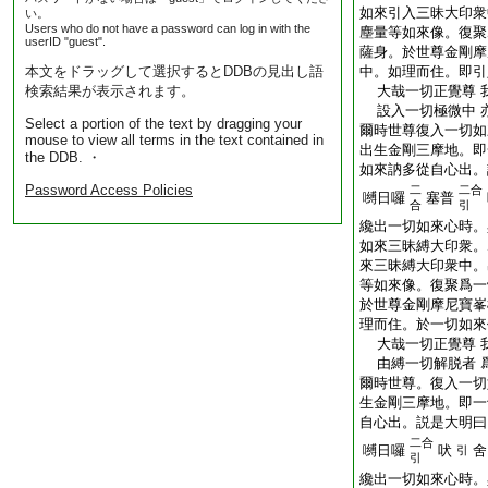
如來引入三昧大印衆
い。
Users who do not have a password can log in with the
塵量等如來像。復聚
userID "guest".
薩身。於世尊金剛摩
本文をドラッグして選択するとDDBの見出し語
中。如理而住。即引
検索結果が表示されます。
大哉一切正覺尊 
設入一切極微中 
Select a portion of the text by dragging your
爾時世尊復入一切如
mouse to view all terms in the text contained in
出生金剛三摩地。即
the DDB. ・
如來訥多從自心出。
Password Access Policies
二
二合
嚩日囉
塞普
合
引
纔出一切如來心時。
如來三昧縛大印衆。
來三昧縛大印衆中。
等如來像。復聚爲一
於世尊金剛摩尼寶峯
理而住。於一切如來
大哉一切正覺尊 
由縛一切解脱者 
爾時世尊。復入一切
生金剛三摩地。即一
自心出。説是大明曰
二合
嚩日囉
吠
舍
引
引
纔出一切如來心時。