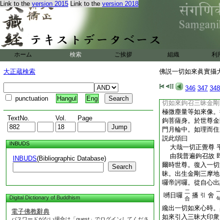
Link to the
version 2015
Link to the
version 2018
由諸如來遍塗香 
此名一切如來遍入智
如來法光明。戒定慧
香。是即一切如來教
爾時世尊大毘盧遮那
三昧鉤大士三昧。出
ホーム
検索
ご挨拶
組織
利
一切如來印衆
3
生
二合
大正蔵検索
佛説一切如來眞實攝大
酤舍
嚩日
引
纔出一切如來心時。
346
347
348
如來鉤召三昧金剛印
punctuation
Hangul
Eng
切如來鉤召三昧金剛
極微塵量等如來像。
TextNo.
Vol.
Page
鉤菩薩身。於世尊金
門月輪中。如理而住
説此頌曰
INBUDS
大哉一切正覺尊 
由我普遍鉤召故 
INBUDS
(Bibliographic Database)
爾時世尊。復入一切
Search
昧。出生金剛三摩地
囉帝訶囉。從自心出
二
嚩日囉
播
舍
引
Digital Dictionary of Buddhism
合
纔出一切如來心時。
電子佛教辭典
如來引入三昧大印衆
パスワードがない場合は「guest」でログインしてくださ