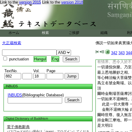
Link to the
version 2015
Link to the
version 2018
神通游戲。於一切世
等心轉法輪性。於金
故合爲一體。出生起
身。住世尊大毘盧遮
大哉金剛所成輪 
由纔發起平等心 
ホーム
検索
ご挨拶
組織
利
是時起平等心轉法輪
下。於一切如來左月
大正蔵検索
佛説一切如來眞實攝大
示
爾時世尊。即入一切
342
343
344
以一切如來大曼拏羅
punctuation
Hangul
Eng
有情界。悉令入於不
一切適悦快樂。乃至
TextNo.
Vol.
Page
最上悉地勝妙之相。
等心轉法輪大菩薩雙
爲立名號金剛場。以
INBUDS
頂
爾時金剛場菩薩摩訶
INBUDS
(Bibliographic Database)
一切如來不退轉性。
Search
此是一切大覺尊 
金剛不退轉大輪 
爾時世尊。復入無言
Digital Dictionary of Buddhism
持金剛三摩地。即一
是大明曰
電子佛教辭典
二
パスワードがない場合は「guest」でログインしてくださ