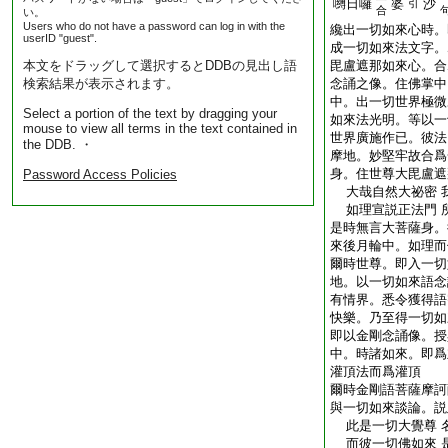
嚩日囉
婆
沙
引
合
い。
Users who do not have a password can log in with the
纔出一切如來心時。
userID "guest".
成一切如來法文字。
本文をドラッグして選択するとDDBの見出し語
毘盧遮那如來心。合
検索結果が表示されます。
念誦之像。住佛掌中
中。出一切世界極微
Select a portion of the text by dragging your
如來法光明。等以一
mouse to view all terms in the text contained in
世界廣施作已。彼法
the DDB. ・
摩地。妙堅牢故合爲
身。住世尊大毘盧遮
Password Access Policies
大哉自然大祕密 
如理宣説正法門 
是時無言大菩薩身。
來後月輪中。如理而
爾時世尊。即入一切
地。以一切如來語念
有情界。悉令獲得語
快樂。乃至得一切如
即以金剛念誦像。授
中。時諸如來。即爲
灌頂法而爲灌頂
爾時金剛語菩薩摩訶
與一切如來談論。説
此是一切大覺尊 
而彼一切佛如來 