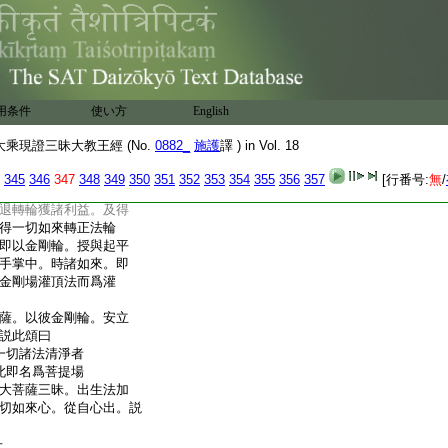
界廣施作已。而彼起平
剛薩埵三摩地。妙堅牢
平等心轉法輪大菩薩
那如來心。説此頌曰
即我金剛最上法
即轉無上妙法輪
用条件
使い方
English
大菩薩身。從世尊心
輪中如理而住。復請教
乘現證三昧大教王經 (No.
0882_
施護
譯 ) in Vol. 18
如來大輪金剛三摩地。
345
346
347
348
349
350
351
352
353
354
355
356
357
[行番号:
無
/
三昧。於普盡無餘諸
退轉輪獲諸利益。及得
得一切如來轉正法輪
即以金剛輪。授與起平
手掌中。時諸如來。即
金剛場灌頂法而爲灌
薩。以彼金剛輪。安立
説此頌曰
一切諸法清淨者
此即名爲菩提場
大菩薩三昧。出生法加
切如來心。從自心出。説
一