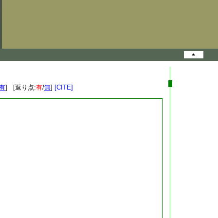
有
] [返り点:
有
/
無
]
[CITE]