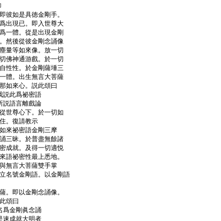
句
即彼如是具徳金剛手。
爲出現已。即入世尊大
爲一體。從是出現金剛
。然後從彼金剛念誦像
塵量等如來像。放一切
切佛神通游戲。於一切
自性性。於金剛薩埵三
一體。出生無言大菩薩
那如來心。説此頌曰
我説此爲祕密語
所説語言離戲論
從世尊心下。於一切如
住。復請教示
如來祕密語金剛三摩
誦三昧。於普盡無餘諸
密成就。及得一切適悦
來語祕密性最上悉地。
與無言大菩薩雙手掌
立名號金剛語。以金剛語
薩。即以金剛念誦像。
此頌曰
名爲金剛眞念誦
是速成就大明者