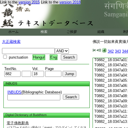
Link to the
version 2015
Link to the
version 2018
T0882_.18.0346c19
T0882_.18.0346c20
T0882_.18.0346c21
T0882_.18.0346c22
T0882_.18.0346c23
T0882_.18.0346c24
ホーム
検索
ご挨拶
組織
利
T0882_.18.0346c25
T0882_.18.0346c26
大正蔵検索
佛説一切如來眞實攝大
T0882_.18.0346c27
T0882_.18.0346c28
342
343
344
T0882_.18.0346c29
punctuation
Hangul
Eng
T0882_.18.0347a01
T0882_.18.0347a02
TextNo.
Vol.
Page
T0882_.18.0347a03
T0882_.18.0347a04
T0882_.18.0347a05
INBUDS
T0882_.18.0347a06
T0882_.18.0347a07
INBUDS
(Bibliographic Database)
T0882_.18.0347a08
Search
T0882_.18.0347a09
T0882_.18.0347a10
T0882_.18.0347a11
Digital Dictionary of Buddhism
T0882_.18.0347a12
T0882_.18.0347a13
電子佛教辭典
パスワードがない場合は「guest」でログインしてくださ