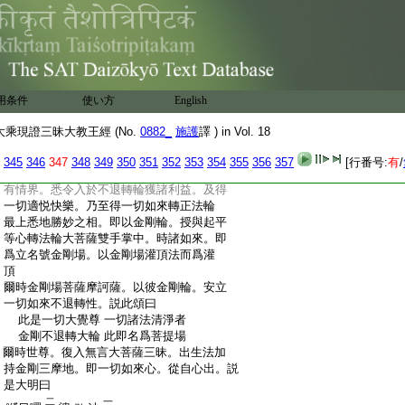
:
神通游戲。於一切世界廣施作已。而彼起平
:
等心轉法輪性。於金剛薩埵三摩地。妙堅牢
:
故合爲一體。出生起平等心轉法輪大菩薩
:
身。住世尊大毘盧遮那如來心。説此頌曰
:
大哉金剛所成輪 即我金剛最上法
:
由纔發起平等心 即轉無上妙法輪
用条件
使い方
English
:
是時起平等心轉法輪大菩薩身。從世尊心
:
下。於一切如來左月輪中如理而住。復請教
乘現證三昧大教王經 (No.
0882_
施護
譯 ) in Vol. 18
:
示
:
爾時世尊。即入一切如來大輪金剛三摩地。
345
346
347
348
349
350
351
352
353
354
355
356
357
[行番号:
有
/
:
以一切如來大曼拏羅三昧。於普盡無餘諸
:
有情界。悉令入於不退轉輪獲諸利益。及得
:
一切適悦快樂。乃至得一切如來轉正法輪
:
最上悉地勝妙之相。即以金剛輪。授與起平
:
等心轉法輪大菩薩雙手掌中。時諸如來。即
:
爲立名號金剛場。以金剛場灌頂法而爲灌
:
頂
:
爾時金剛場菩薩摩訶薩。以彼金剛輪。安立
:
一切如來不退轉性。説此頌曰
:
此是一切大覺尊 一切諸法清淨者
:
金剛不退轉大輪 此即名爲菩提場
:
爾時世尊。復入無言大菩薩三昧。出生法加
:
持金剛三摩地。即一切如來心。從自心出。説
:
是大明曰
二
一