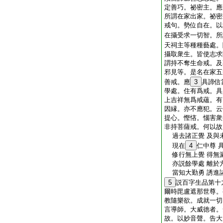
定善巧。祕密主。應
所謂在家出家。祕密
戒句。勢位自在。以
在攝受求一切智。所
天祠主等種種藝處。
攝取衆生。皆使志求
謂持不奪生命戒。及
邪見等。是名在家五
善戒。應
3
具諦信
學處。住有爲戒。具
上吉祥無爲戒蘊。有
因縁。亦不應犯。云
提心。慳悋。惱害衆
非持菩薩戒。何以故
過去諸正覺 及與
現在
4
仁中尊 
修行無上覺 得無
亦説餘學處 離於
當知大勤勇 誘進
5
説百字生品第十
爾時毘盧遮那世尊。
教隨樂欲。成就一切
言導師。大威徳者。
故。以妙音聲。告大