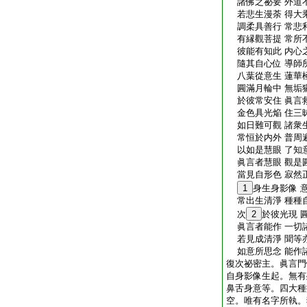
諸佛之祕要 外道
若悲生漫荼 得大
調柔具善行 常悲
有縁觀菩提 常所
彼能有知此 内心
隨其自心位 導師
八葉從意生 蓮華
圓滿月輪中 無垢
於彼常安住 眞言
金色具光焔 住三
如日難可觀 諸衆
常恒於内外 普周
以如是慧眼 了知
眞言者慧眼 觀是
當見自形色 寂然
1
身生身影像 
常出生清淨 種種
次
2
於彼光現 
眞言者能作 一切
若見成清淨 聞等
如意所思念 能作
復次祕密主。眞言門
自身影像生起。無有
鼻舌身意等。四大種
空。唯有名字所執。