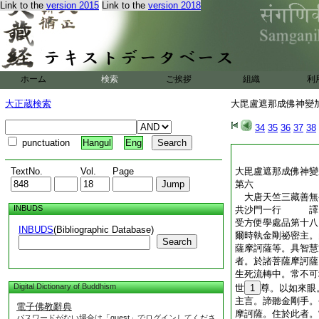
Link to the
version 2015
Link to the
version 2018
翳藹爲二耳 汚奧
噁字般涅槃 知是
一切智資財 常在
是謂薩婆若
大毘盧遮那成佛神變
ホーム
検索
ご挨拶
組織
利
大正蔵検索
大毘盧遮那成佛神變加持
34
35
36
37
38
punctuation
Hangul
Eng
TextNo.
Vol.
Page
大毘盧遮那成佛神變
第六
大唐天竺三藏善無
INBUDS
共沙門一行 
受方便學處品第十八
INBUDS
(Bibliographic Database)
爾時執金剛祕密主。
Search
薩摩訶薩等。具智慧
者。於諸菩薩摩訶薩
生死流轉中。常不可
Digital Dictionary of Buddhism
世
1
尊。以如來眼
主言。諦聽金剛手。
電子佛教辭典
摩訶薩。住於此者。
パスワードがない場合は「guest」でログインしてくださ