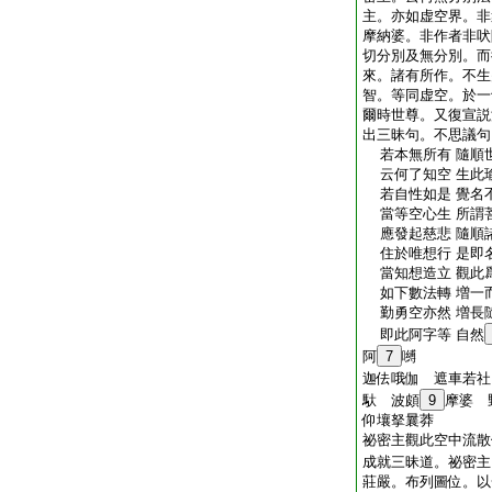
主。亦如虚空界。非
摩納婆。非作者非吠
切分別及無分別。而
來。諸有所作。不生
智。等同虚空。於一
爾時世尊。又復宣説
出三昧句。不思議句
若本無所有 隨順
云何了知空 生此
若自性如是 覺名
當等空心生 所謂
應發起慈悲 隨順
住於唯想行 是即
當知想造立 觀此
如下數法轉 増一
勤勇空亦然 増長
即此阿字等 自然
阿
7
嚩
迦佉哦伽 遮車若社
馱 波頗
9
摩婆 
仰壤拏曩莽
祕密主觀此空中流散
成就三昧道。祕密主
莊嚴。布列圖位。以