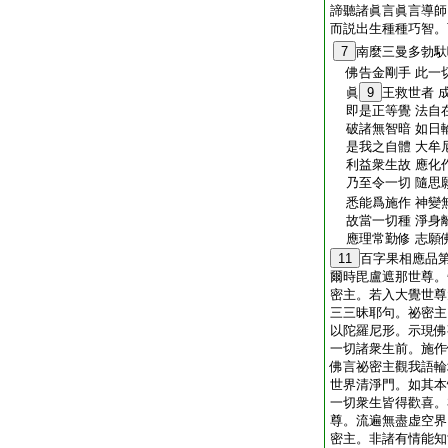
諦聽諸眞言眞言導師
而説出生種種巧智。
7
南麼三曼多勃馱
佛告金剛手 此一
眞
9
王救世者 
即是正等覺 法自
破諸無智暗 如日
是我之自體 大牟
利益衆生故 應化
乃至令一切 隨思
悉能爲施作 神變
故當一切種 淨身
應理常勤修 志願
11
百字果相應品
爾時毘盧遮那世尊。
密主。若入大覺世尊
三三昧耶句。祕密主
以陀羅尼形。示現佛
一切諸衆生前。施作
佛言祕密主觀我語輪
世界清淨門。如其本
一切衆生皆得歡喜。
尊。流遍無盡虚空界
密主。非諸有情能知