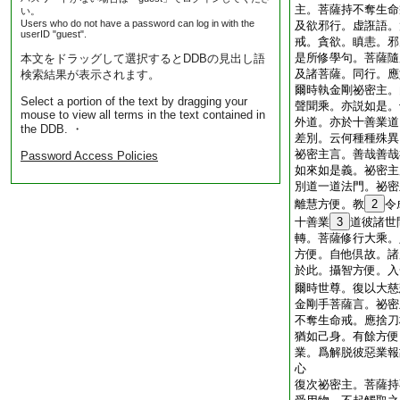
主。菩薩持不奪生命
い。
Users who do not have a password can log in with the
及欲邪行。虚誑語。
userID "guest".
戒。貪欲。瞋恚。邪
是所修學句。菩薩隨
本文をドラッグして選択するとDDBの見出し語
及諸菩薩。同行。應
検索結果が表示されます。
爾時執金剛祕密主。
Select a portion of the text by dragging your
聲聞乘。亦説如是。
mouse to view all terms in the text contained in
外道。亦於十善業道
the DDB. ・
差別。云何種種殊異
祕密主言。善哉善哉
Password Access Policies
如來如是義。祕密主
別道一道法門。祕密
離慧方便。教
2
令
十善業
3
道彼諸世
轉。菩薩修行大乘。
方便。自他倶故。諸
於此。攝智方便。入
爾時世尊。復以大慈
金剛手菩薩言。祕密
不奪生命戒。應捨刀
猶如己身。有餘方便
業。爲解脱彼惡業報
心
復次祕密主。菩薩持