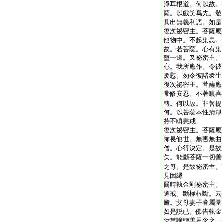
淨耳根道。何以故。
薩。以戲笑爲先。發
具出無義利語。如是
復次祕密主。菩薩應
他物中。不起染思。
故。若菩薩。心有染
墮一邊。又祕密主。
心。我所應作。令彼
慶慰。勿令彼諸衆生
復次祕密主。菩薩應
常修安忍。不著瞋喜
轉。何以故。非菩提
何。以菩薩本性清淨
持不瞋恚戒
復次祕密主。菩薩應
怖畏他世。無害無曲
僧。心得決定。是故
失。能斷菩薩一切善
之母。是故祕密主。
見因縁
爾時執金剛祕密主。
道戒。斷極根斷。云
殿。父母妻子眷屬圍
如是説已。佛告執金
汝當諦聽善思念之。