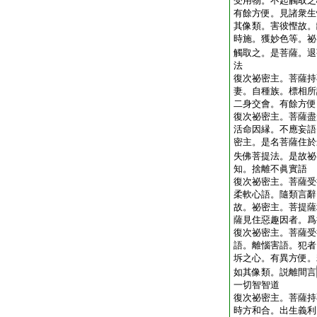
受用物。不起觸取之
有餘方便。見諸衆生
其像類。害彼慳故。
時施。獲妙色等。祕
觸取之。是菩薩。退
法
復次祕密主。菩薩持
妻。自種族。標相所
二身交會。有餘方便
復次祕密主。菩薩盡
活命因縁。不應妄語
密主。是名菩薩住於
失佛菩提法。是故祕
知。捨離不眞實語
復次祕密主。菩薩受
柔軟心語。隨類言辭
故。祕密主。菩提薩
薩見住惡趣因者。爲
復次祕密主。菩薩受
語。離惱害語。犯者
坼之心。有異方便。
如其像類。説離間言
一切智智道
復次祕密主。菩薩持
時方和合。出生義利