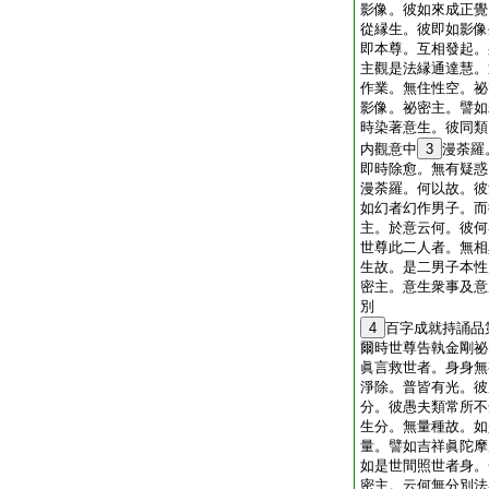
影像。彼如來成正覺
從縁生。彼即如影像
即本尊。互相發起。
主觀是法縁通達慧。
作業。無住性空。祕
影像。祕密主。譬如
時染著意生。彼同類
内觀意中
3
漫荼羅
即時除愈。無有疑惑
漫荼羅。何以故。彼
如幻者幻作男子。而
主。於意云何。彼何
世尊此二人者。無相
生故。是二男子本性
密主。意生衆事及意
別
4
百字成就持誦品
爾時世尊告執金剛祕
眞言救世者。身身無
淨除。普皆有光。彼
分。彼愚夫類常所不
生分。無量種故。如
量。譬如吉祥眞陀摩
如是世間照世者身。
密主。云何無分別法