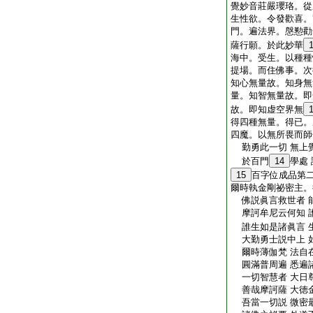
覺妙音莊嚴瓔珞。從
生性欲。令發歡喜。
門。遍法界。慇懃勸
薩行願。於此妙華
海中。受生。以種種
提場。而住佛事。次
知心無量故。知身無
量。知智無量故。即
故。即知虚空界無
得四種無量。得已。
四魔。以無所畏而師
勤勇此一切 無上
於百門
14
學處
15
百字位成品第
爾時執金剛祕密主。
佛説眞言救世者 
摩訶牟尼云何知 
誰生如是諸眞言 
大勤勇士説中上 
爾時薄伽梵 法自
圓滿普周遍 悉遍
一切智慧者 大日
善哉摩訶薩 大徳
吾當一切説 微密