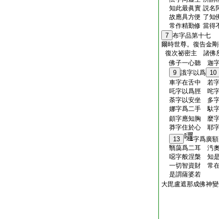
知此最眞實 説名
故應具方便 了知
常作精勤修 當得
7
布字品第十七
爾時世尊。復告金剛
復次祕密主 諸佛
佛子一心聽 迦字
9
誐字以爲
10
車字在舌中 若
吒字以爲脛 咤字
荼字以安坐 多字
娜字爲二手 馱字
頗字應知胸 麼字
莽字住於心 耶字
13
字爲廣額
翳藹爲二耳 汚奧
噁字般涅槃 知是
一切智資財 常在
是謂薩婆若
大毘盧遮那成佛神變