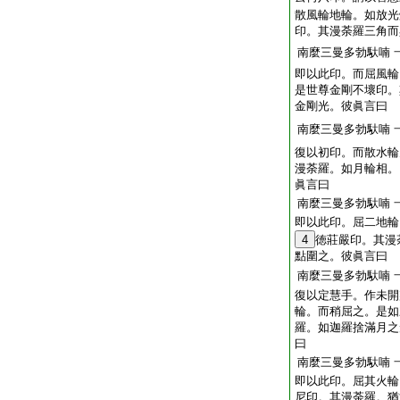
散風輪地輪。如放光
印。其漫荼羅三角而
南麼三曼多勃馱喃
即以此印。而屈風輪
是世尊金剛不壞印。
金剛光。彼眞言曰
南麼三曼多勃馱喃
復以初印。而散水輪
漫荼羅。如月輪相。
眞言曰
南麼三曼多勃馱喃
即以此印。屈二地輪
4
徳莊嚴印。其漫
點圍之。彼眞言曰
南麼三曼多勃馱喃
復以定慧手。作未開
輪。而稍屈之。是如
羅。如迦羅捨滿月之
曰
南麼三曼多勃馱喃
即以此印。屈其火輪
尼印。其漫荼羅。猶