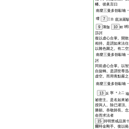
幡。彼眞言曰
南麼三曼多勃馱喃
㗚
7
三合
底沫羅
嚩
9
薄伽
10
輕
莎訶
復以虚心合掌。開散
相持。是謂如來法住
以雜色圍之。有二空
南麼三曼多勃馱喃
訶
同前虚心合掌。以智
自旋轉。是謂世尊迅
虚空。而用青點嚴之
南麼三曼多勃馱喃
寧
13
＊上二
反
祕密主。是名如來祕
授與人。除已灌頂。
勝願。恭敬師長。念
命而求法者
15
持明禁戒品第
爾時金剛手。復以偈