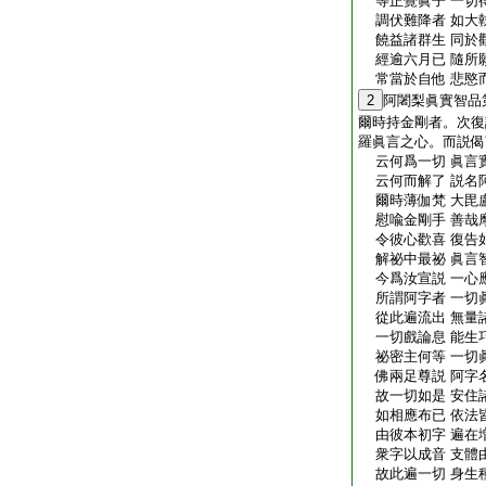
等正覺眞子 一切
調伏難降者 如大
饒益諸群生 同於
經逾六月已 隨所
常當於自他 悲愍
2
阿闍梨眞實智品
爾時持金剛者。次復
羅眞言之心。而説偈
云何爲一切 眞言
云何而解了 説名
爾時薄伽梵 大毘
慰喩金剛手 善哉
令彼心歡喜 復告
解祕中最祕 眞言
今爲汝宣説 一心
所謂阿字者 一切
從此遍流出 無量
一切戲論息 能生
祕密主何等 一切
佛兩足尊説 阿字
故一切如是 安住
如相應布已 依法
由彼本初字 遍在
衆字以成音 支體
故此遍一切 身生