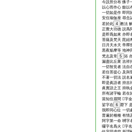
今説所分布 佛子
以心而作心 餘以
一切如是作 即同
安住瑜伽座 尋念
若於此
4
教法 
正覺大功徳 説爲
是即爲如來 亦即
菩薩及梵天 毘紐
日月天水天 帝釋
黒夜焔摩等 地神
梵志及常
5
浴 
漏盡比丘衆 吉祥
一切智見者 法自
若住菩提心 及與
不著一切法 説名
即是眞語者 持吉
眞實語之王 持執
所有諸字輪 若在
當知住眉間 𤙖字
娑字在
6
脣下 
我即同心位 一切
普遍於種種 有情
阿字第一命 嚩字
囉字名爲火 𤙖字
佉字同虚空 所謂