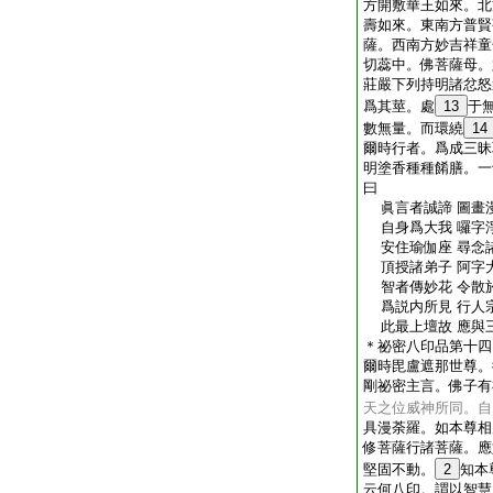
方開敷華王如來。北
壽如來。東南方普賢
薩。西南方妙吉祥童
切蕊中。佛菩薩母。
莊嚴下列持明諸忿怒
爲其莖。處
13
于
數無量。而環繞
14
爾時行者。爲成三昧
明塗香種種餚膳。一
曰
眞言者誠諦 圖畫
自身爲大我 囉字
安住瑜伽座 尋念
頂授諸弟子 阿字
智者傳妙花 令散
爲説内所見 行人
此最上壇故 應與
＊祕密八印品第十四
爾時毘盧遮那世尊。
剛祕密主言。佛子有
天之位威神所同。自
具漫荼羅。如本尊相
修菩薩行諸菩薩。應
堅固不動。
2
知本
云何八印。謂以智慧