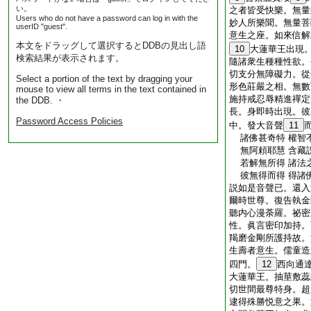
い。
之者皆受快樂。無量
Users who do not have a password can log in with the
妙人所樂聞。無量菩
userID "guest".
意生之座。如來信解
本文をドラッグして選択するとDDBの見出し語
10
大蓮華王出現
検索結果が表示されます。
隨諸衆生種種性欲。
切支分無障礙力。從
Select a portion of the text by dragging your
形色莊嚴之相。無數
mouse to view all terms in the text contained in
施持戒忍辱精進禪定
the DDB. ・
長。身即時出現。彼
Password Access Policies
中。發大音聲
11
諸佛甚奇特 權智
無阿頼耶慧 含藏
若解無所得 諸法
彼無得而得 得諸
説如是音聲已。還入
爾時世尊。復告執金
聽内心漫荼羅。祕密
性。眞言密印加持。
羯磨金剛所護持故。
生壽者意生。儒童造
四門。
12
西向通
大蓮華王。抽莖敷蕊
切世間最尊特身。超
逮得殊勝悦意之果。