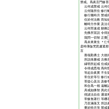
禁戒。爲眞言門修菩
云何成禁戒 云何
云何隨所住 修行
修行幾時月 禁戒
住於何法教 而知
離時方作業 及法
云何而速成 願佛
先佛所宣説 令得
我問一切智 正覺
爲未來衆生 ＊仁
是時薄伽梵毘盧遮那
言
善哉勤勇士 大徳
所説殊勝戒 古佛
縁明所起戒 住戒
令得成悉地 爲利
等起自眞實 不生
常住於等引 修行
菩提心及法 及修
和合爲一相 遠離
具戒如佛智 異此
得諸法自在 通達
常修無著行 等礫
乃至滿落叉 所説
畢於時月等 禁戒