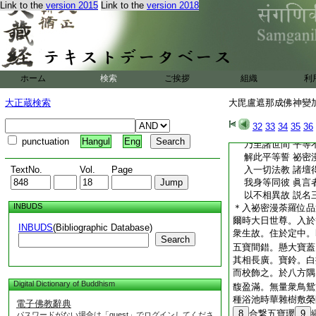
爾時世尊。又復宣説
Link to the
version 2015
Link to the
version 2018
那曰
眞言遍學者 通達
如法爲弟子 燒盡
壽命悉焚滅 令彼
同於灰燼已 彼壽
ホーム
検索
ご挨拶
組織
利
謂以字燒字 因字
一切壽及生 清淨
大正蔵検索
大毘盧遮那成佛神變加持
以十二支句 而作
如是三昧耶 一切
32
33
34
35
36
菩薩救世者 及佛
punctuation
Hangul
Eng
乃至諸世間 平等
解此平等誓 祕密
TextNo.
Vol.
Page
入一切法教 諸壇
我身等同彼 眞言
以不相異故 説名
INBUDS
＊入祕密漫荼羅位品
爾時大日世尊。入於
INBUDS
(Bibliographic Database)
衆生故。住於定中。
Search
五寶間錯。懸大寶蓋
其相長廣。寶鈴。白
而校飾之。於八方隅
Digital Dictionary of Buddhism
馥盈滿。無量衆鳥鴛
種浴池時華雜樹敷榮
電子佛教辭典
8
合繋五寶瓔
9
パスワードがない場合は「guest」でログインしてくださ