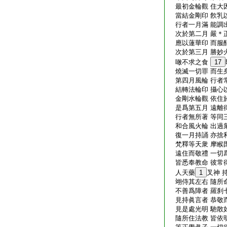
最初金輪觀 住大
當結金剛印 飮乳
行者一月滿 能調
次於第二月 嚴＊
應以蓮華印 而服
次於第三月 勝妙
噉不求之食
17
燒滅一切罪 而生
第四月風輪 行者
結轉法輪印 攝心
金剛水輪觀 依住
是爲第五月 遠離
行者無所著 等同
和合風火輪 出過
復一月持誦 亦捨
梵釋等天衆 摩睺
遠住而敬禮 一切
皆悉奉教命 彼常
人天藥
1
叉神 
翊侍其左右 隨所
不善爲障者 羅刹
見持眞言者 恭敬
見是處光明 馳散
隨所住法教 皆依