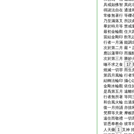
具戒如佛智 異此
得諸法自在 通達
常修無著行 等礫
乃至滿落叉 所説
畢於時月等 禁戒
最初金輪觀 住大
當結金剛印 飮乳
行者一月滿 能調
次於第二月 嚴＊
應以蓮華印 而服
次於第三月 勝妙
噉不求之食
17
燒滅一切罪 而生
第四月風輪 行者
結轉法輪印 攝心
金剛水輪觀 依住
是爲第五月 遠離
行者無所著 等同
和合風火輪 出過
復一月持誦 亦捨
梵釋等天衆 摩睺
遠住而敬禮 一切
皆悉奉教命 彼常
人天藥
1
叉神 