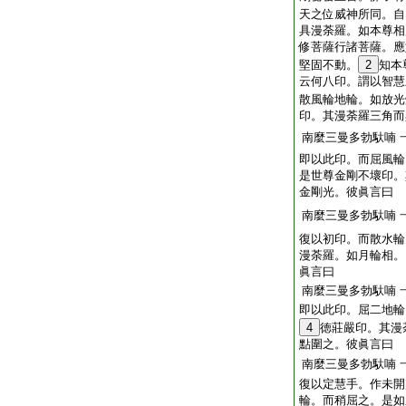
天之位威神所同。自
具漫荼羅。如本尊相
修菩薩行諸菩薩。應
堅固不動。
2
知本
云何八印。謂以智慧
散風輪地輪。如放光
印。其漫荼羅三角而
南麼三曼多勃馱喃
即以此印。而屈風輪
是世尊金剛不壞印。
金剛光。彼眞言曰
南麼三曼多勃馱喃
復以初印。而散水輪
漫荼羅。如月輪相。
眞言曰
南麼三曼多勃馱喃
即以此印。屈二地輪
4
徳莊嚴印。其漫
點圍之。彼眞言曰
南麼三曼多勃馱喃
復以定慧手。作未開
輪。而稍屈之。是如