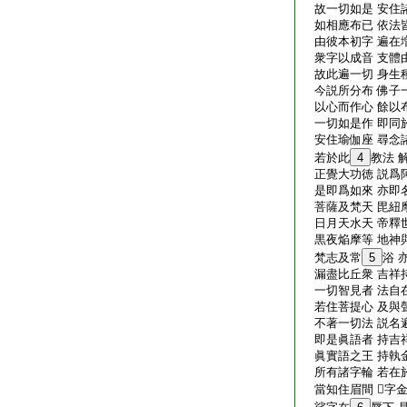
故一切如是 安住
如相應布已 依法
由彼本初字 遍在
衆字以成音 支體
故此遍一切 身生
今説所分布 佛子
以心而作心 餘以
一切如是作 即同
安住瑜伽座 尋念
若於此
4
教法 
正覺大功徳 説爲
是即爲如來 亦即
菩薩及梵天 毘紐
日月天水天 帝釋
黒夜焔摩等 地神
梵志及常
5
浴 
漏盡比丘衆 吉祥
一切智見者 法自
若住菩提心 及與
不著一切法 説名
即是眞語者 持吉
眞實語之王 持執
所有諸字輪 若在
當知住眉間 𤙖字