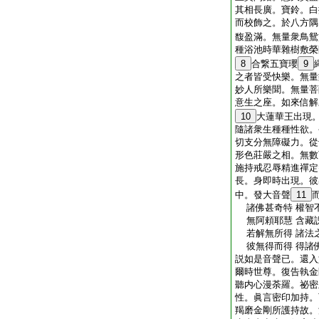
其相長廣。寶鈴。白
而校飾之。於八方隅
馥盈滿。無量衆鳥鴛
種浴池時華雜樹敷榮
8
合繋五寶瓔
9
之者皆受快樂。無量
妙人所樂聞。無量菩
意生之座。如來信解
10
大蓮華王出現
隨諸衆生種種性欲。
切支分無障礙力。從
形色莊嚴之相。無數
施持戒忍辱精進禪定
長。身即時出現。彼
中。發大音聲
11
諸佛甚奇特 權智
無阿頼耶慧 含藏
若解無所得 諸法
彼無得而得 得諸
説如是音聲已。還入
爾時世尊。復告執金
聽内心漫荼羅。祕密
性。眞言密印加持。
羯磨金剛所護持故。