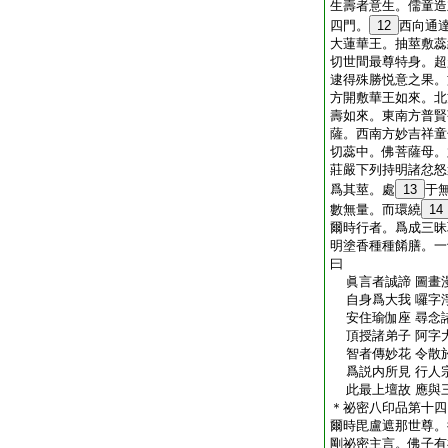
生壽者意生。儒童造
四門。
12
西向通
大蓮華王。抽莖敷蕊
切世間最尊特身。超
逮得殊勝悦意之果。
方開敷華王如來。北
壽如來。東南方普賢
薩。西南方妙吉祥童
切蕊中。佛菩薩母。
莊嚴下列持明諸忿怒
爲其莖。處
13
于
數無量。而環繞
14
爾時行者。爲成三昧
明塗香種種餚膳。一
曰
眞言者誠諦 圖畫
自身爲大我 囉字
安住瑜伽座 尋念
頂授諸弟子 阿字
智者傳妙花 令散
爲説内所見 行人
此最上壇故 應與
＊祕密八印品第十四
爾時毘盧遮那世尊。
剛祕密主言。佛子有