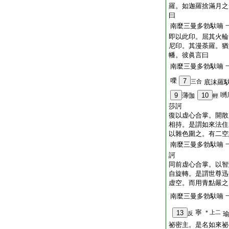
羅。如迦羅捨滿月之
曰
南麼三曼多勃馱喃
即以此印。屈其火輪
尼印。其漫荼羅。猶
幡。彼眞言曰
南麼三曼多勃馱喃
㗚
7
三合
底沫羅
嚩
9
薄伽
10
輕
莎訶
復以虚心合掌。開散
相持。是謂如來法住
以雜色圍之。有二空
南麼三曼多勃馱喃
訶
同前虚心合掌。以智
自旋轉。是謂世尊迅
虚空。而用青點嚴之
南麼三曼多勃馱喃
寧
13
＊上二
反
祕密主。是名如來祕