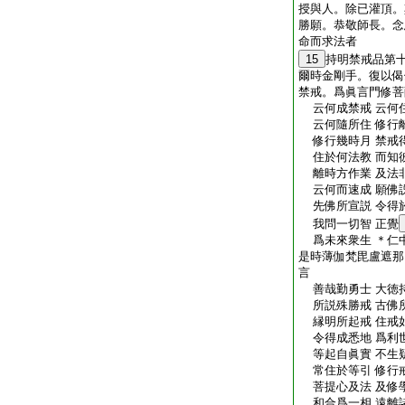
授與人。除已灌頂。
勝願。恭敬師長。念
命而求法者
15
持明禁戒品第
爾時金剛手。復以偈
禁戒。爲眞言門修菩
云何成禁戒 云何
云何隨所住 修行
修行幾時月 禁戒
住於何法教 而知
離時方作業 及法
云何而速成 願佛
先佛所宣説 令得
我問一切智 正覺
爲未來衆生 ＊仁
是時薄伽梵毘盧遮那
言
善哉勤勇士 大徳
所説殊勝戒 古佛
縁明所起戒 住戒
令得成悉地 爲利
等起自眞實 不生
常住於等引 修行
菩提心及法 及修
和合爲一相 遠離