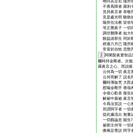
翊侍其左右 隨所
不善爲障者 羅刹
見持眞言者 恭敬
見是處光明 馳散
隨所住法教 皆依
等正覺眞子 一切
調伏難降者 如大
饒益諸群生 同於
經逾六月已 隨所
常當於自他 悲愍
2
阿闍梨眞實智品
爾時持金剛者。次復
羅眞言之心。而説偈
云何爲一切 眞言
云何而解了 説名
爾時薄伽梵 大毘
慰喩金剛手 善哉
令彼心歡喜 復告
解祕中最祕 眞言
今爲汝宣説 一心
所謂阿字者 一切
從此遍流出 無量
一切戲論息 能生
祕密主何等 一切
佛兩足尊説 阿字