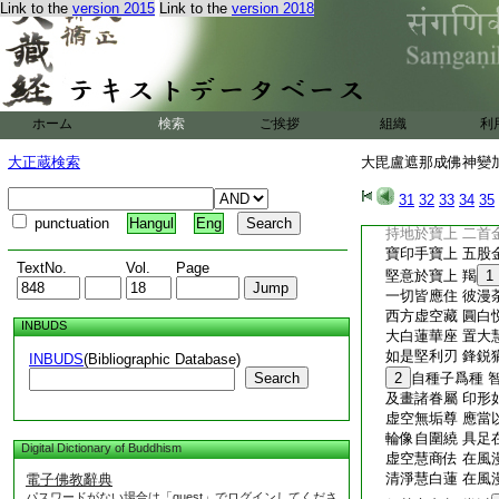
Link to the
version 2015
Link to the
version 2018
具不思議慧 持如
皆住蓮華上 在漫
北方地藏尊 密印
先作莊嚴座 在因
大蓮發光焔 間錯
於彼建大幢 大寶
ホーム
検索
ご挨拶
組織
利
是名爲最勝 密印
復當慇懃作 上首
大正蔵検索
大毘盧遮那成佛神變加持
無量無數衆 彼諸
寶作於寶上 三股
31
32
33
34
35
14
寶掌於寶上
punctuation
Hangul
Eng
持地於寶上 二首
寶印手寶上 五股
TextNo.
Vol.
Page
堅意於寶上 羯
1
一切皆應住 彼漫
西方虚空藏 圓白
INBUDS
大白蓮華座 置大
如是堅利刃 鋒鋭
INBUDS
(Bibliographic Database)
Search
2
自種子爲種 
及畫諸眷屬 印形
虚空無垢尊 應當
輪像自圍繞 具足
Digital Dictionary of Buddhism
虚空慧商佉 在風
清淨慧白蓮 在風
電子佛教辭典
パスワードがない場合は「guest」でログインしてくださ