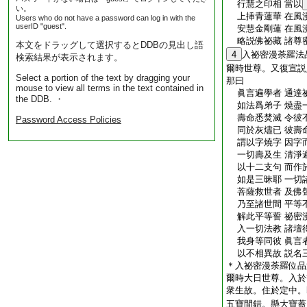
行慧之印相 當以
い。
上挿青蓮華 在風
Users who do not have a password can log in with the
userID "guest".
安慧金剛蓮 在風
略説佛祕藏 諸尊
本文をドラッグして選択するとDDBの見出し語
4
入祕密漫荼羅法
検索結果が表示されます。
爾時世尊。又復宣説
Select a portion of the text by dragging your
那曰
mouse to view all terms in the text contained in
眞言遍學者 通達
the DDB. ・
如法爲弟子 燒盡
壽命悉焚滅 令彼
Password Access Policies
同於灰燼已 彼壽
謂以字燒字 因字
一切壽及生 清淨
以十二支句 而作
如是三昧耶 一切
菩薩救世者 及佛
乃至諸世間 平等
解此平等誓 祕密
入一切法教 諸壇
我身等同彼 眞言
以不相異故 説名
＊入祕密漫荼羅位品
爾時大日世尊。入於
衆生故。住於定中。
五寶間錯。懸大寶蓋