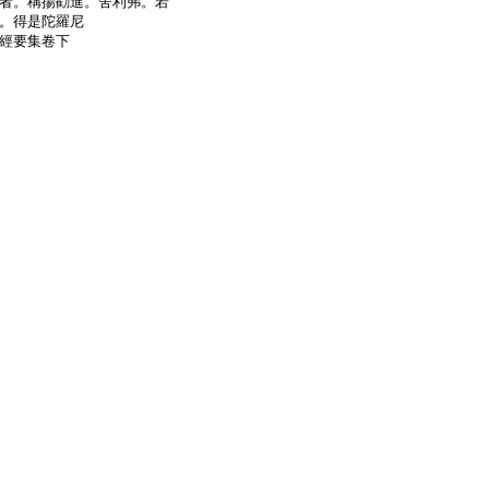
者。稱揚勸進。舍利弗。若
。得是陀羅尼
經要集卷下