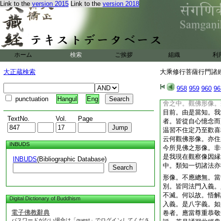
Link to the
version 2015
Link to the
version 2018
馱字。悟陀羅尼法體
開解入義。七者
鞞鉢舍那正見諸法相
宜當精勤晝夜無間觀
ホーム
検索
ご挨拶
組織
利
念鞞鉢舍那以慧正見
爲眞佛應作是念。此
大正蔵検索
大乘修行菩薩行門諸經要
南北四維上下方所來
造應作是念。此佛爲
958
959
960
96
銅鐵所作。如是觀已
punctuation
Hangul
Eng
舍之中。觀佛形像。
目前。由是當知。我
TextNo.
Vol.
Page
者。皆從自心憶念而
温習不住定乃至歡喜
云何觀佛形像。亦住
INBUDS
今所見佛之形像。非
是我現在觀察像因縁
INBUDS
(Bibliographic Database)
中。類知一切諸法亦
Search
形像。不應總無。當
別。皆同法門入義。
不滅。何以故。悟解
Digital Dictionary of Buddhism
入義。是八字義。如
電子佛教辭典
卷者。應當尊重恭敬
パスワードがない場合は「guest」でログインしてくださ