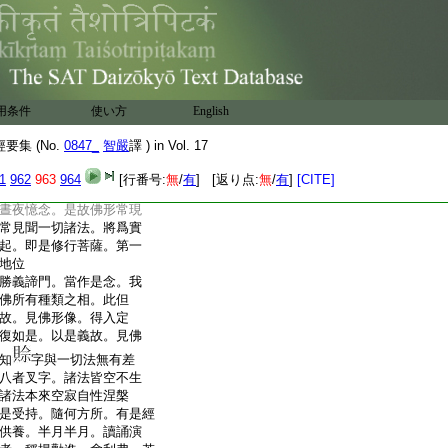
空無相。無願寂如涅槃
可
字。奢摩他住寂定相。
6
反
。如何而得住於寂定。
佛
7
禪像不應取相。當
用条件
使い方
English
。若行者見佛而
8
現。將
所見佛從何方來。東西
集 (No.
0847_
智嚴
譯 ) in Vol. 17
耶。若將此佛是人所
是泥
9
木作耶。爲復金銀
1
962
963
964
[行番号:
無
/
有
] [返り点:
無
/
有
]
[CITE]
。知所見佛。但由我於精
晝夜憶念。是故佛形常現
常見聞一切諸法。將爲實
起。即是修行菩薩。第一
地位
勝義諦門。當作是念。我
佛所有種類之相。此但
故。見佛形像。得入定
復如是。以是義故。見佛
知
字與一切法無有差
八者叉字。諸法皆空不生
諸法本來空寂自性涅槃
是受持。隨何方所。有是經
供養。半月半月。讀誦演