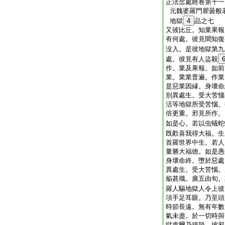
正法念處經卷第十一
元魏婆羅門瞿曇般
地獄
4
品之七
又彼比丘。知業果報
有何處。彼見聞知復
沒入。是彼地獄第九
處。彼見有人盜殺
作。業及果報。如前
業。業業普遍。作業
是惡業因縁。身壞命
別異處生。受大苦惱
活等地獄所受苦惱。
倍更重。邪見所作。
如是心。若以虫蟻蛇
既歡喜我得大福。生
首羅世界中生。若人
量勝大福徳。如是愚
身壞命終。墮於惡處
異處生。受大苦惱。
焔甚熾。廣五由旬。
羅人驅地獄人令上彼
項手足耳眼。乃至頭
時節長遠。無有年數
氣未盡。於一切時與
獄處爾乃得脱。彼邪