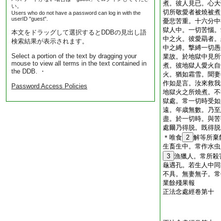
煮。彼人見已。心大
い。
切所敬愛者被燒被煮
Users who do not have a password can log in with the
userID "guest".
憂悲苦重。十六分中
獄人中。一切苦惱。
本文をドラッグして選択するとDDBの見出し語
中之火。彼愛羂者。
検索結果が表示されます。
中之縛。撃縛一切愚
Select a portion of the text by dragging your
業故。於地獄中見所
mouse to view all terms in the text contained in
煮。彼地獄人愛火自
the DDB. ・
火。猶如霜雪。聞妻
作如是言。汝來救我
Password Access Policies
地獄火之所燒煮。不
獄處。常一切時受如
遠。年歳無數。乃至
盡。於一切時。與苦
處爾乃得脱。既得脱
＊唯食
2
解等所棄
生畜生中。常作水虫
3
漁獵人。常所殺
龜遇孔。若生人中同
不具。無妻無子。常
業餘殘果報
正法念處經卷第十