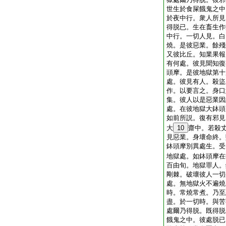
世生於食屎餓鬼之中
於夜中行。衆人所見
得脱已。生在畜生作
中行。一切人見。白
燒。是彼惡業。餘殘
又彼比丘。知業果報
有何處。彼見聞知復
頭摩。是彼地獄第十
處。彼見有人。殺盜
作。以要言之。身口
集。彼人以是惡業因
處。在彼地獄大鉢頭
如前所説。復有邪見
大
10
齋中。若殺
見惡業。身壞命終。
鉢頭摩別異處生。受
地獄處。如鉢頭摩在
百由旬。地獄罪人。
剛棘。破壞彼人一切
處。無地獄火不遍燒
時。常燒常煮。乃至
盡。於一切時。與苦
處爾乃得脱。既得脱
餓鬼之中。彼處脱已