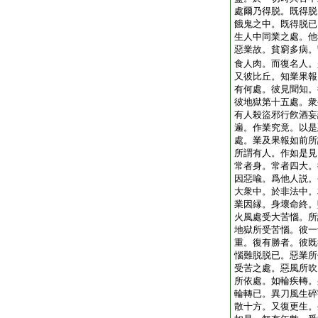
處爾乃得脱。既得脱
餓鬼之中。既得脱已
生人中同業之處。他
惡業故。貧窮多病。
食人肉。而復名人。
又彼比丘。知業果報
有何處。彼見聞知。
彼地獄第十五處。衆
有人殺盜邪行飮酒妄
遍。作業究竟。以是
處。業及果報如前所
所謂有人。作如是見
常者身。常者四大。
因惡喩。爲他人説。
大衆中。於非法中。
業因縁。身壞命終。
火風處受大苦惱。所
地獄所受苦惱。彼一
重。復有勝者。彼既
惱難脱脱已。惡業所
受苦之處。惡風所吹
所依處。如輪疾轉。
輪轉已。異刀風生碎
散十方。又復更生。