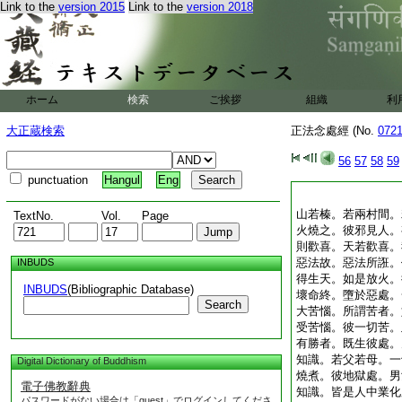
Link to the
version 2015
Link to the
version 2018
ホーム
検索
ご挨拶
組織
利
大正蔵検索
正法念處經 (No.
072
56
57
58
59
punctuation
Hangul
Eng
山若榛。若兩村間。
TextNo.
Vol.
Page
火燒之。彼邪見人。
則歡喜。天若歡喜。
惡法故。惡法所誑。
INBUDS
得生天。如是放火。
INBUDS
(Bibliographic Database)
壞命終。墮於惡處。
Search
大苦惱。所謂苦者。
受苦惱。彼一切苦。
有勝者。既生彼處。
知識。若父若母。一
Digital Dictionary of Buddhism
燒煮。彼地獄處。男
電子佛教辭典
知識。皆是人中業化
パスワードがない場合は「guest」でログインしてくださ