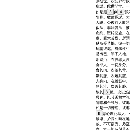
無彼世。殺盜邪行飮
所説。此世間常。一
如是顛
3
倒
4
邪
邪見。數數爲説。大
人説。令彼前人取惡
似法。非法説法。彼
命終。墮於惡處。在
處。受大苦惱。所謂
獄所受苦惱。彼一切
所謂彼處。有鐵柱生
是出已。半下入地。
那迦虫。在彼罪人皮
食罪人。一切身分。
食其肉。次破其骨。
斷其脈。次燒其竅。
入身内。在叢筋中。
飮其汁。次破其肺。
散其
8
脈。次以焔
與狗。以其舌根本説
譬喩和合説故。彼地
如是一切苦網。彼邪
9
惡心教化餘人。
破壞。於長久時在地
數。不可窮盡。乃至
盡。於一切時與苦不