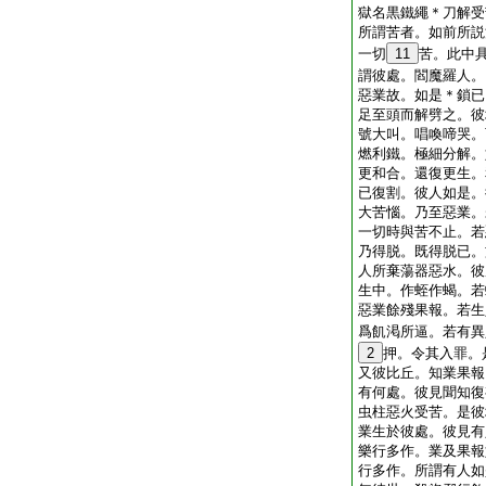
獄名黒鐵繩＊刀解受
所謂苦者。如前所説
一切
11
苦。此中
謂彼處。閻魔羅人。
惡業故。如是＊鎖已
足至頭而解劈之。彼
號大叫。唱喚啼哭。
燃利鐵。極細分解。
更和合。還復更生。
已復割。彼人如是。
大苦惱。乃至惡業。
一切時與苦不止。若
乃得脱。既得脱已。
人所棄蕩器惡水。彼
生中。作蛭作蝎。若
惡業餘殘果報。若生
爲飢渇所逼。若有異
2
押。令其入罪。
又彼比丘。知業果報
有何處。彼見聞知復
虫柱惡火受苦。是彼
業生於彼處。彼見有
樂行多作。業及果報
行多作。所謂有人如