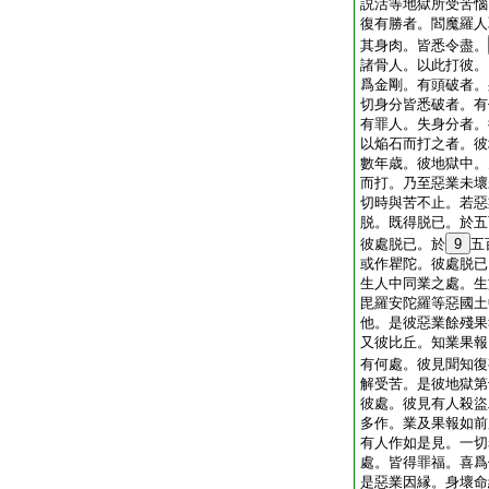
説活等地獄所受苦惱
復有勝者。閻魔羅人
其身肉。皆悉令盡。
諸骨人。以此打彼。
爲金剛。有頭破者。
切身分皆悉破者。有
有罪人。失身分者。
以焔石而打之者。彼
數年歳。彼地獄中。
而打。乃至惡業未壞
切時與苦不止。若惡
脱。既得脱已。於五
彼處脱已。於
9
五
或作瞿陀。彼處脱已
生人中同業之處。生
毘羅安陀羅等惡國土
他。是彼惡業餘殘果
又彼比丘。知業果報
有何處。彼見聞知復
解受苦。是彼地獄第
彼處。彼見有人殺盜
多作。業及果報如前
有人作如是見。一切
處。皆得罪福。喜爲
是惡業因縁。身壞命