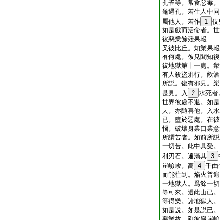
孔雀等。常食惡毒。
龜遇孔。若生人中同
屬他人。若作
1
伎
如是戲而活命者。世
彼惡業餘殘果報
又彼比丘。知業果報
有何處。彼見聞知復
彼地獄第十一處。衆
有人殺盜邪行。飮酒
所説。復有邪見。樂
是見。入
2
水死者
世界彼處不退。如是
人。亦隨喜他。入水
已。墮於惡處。在彼
惱。破壞身業口業意
所謂苦者。如前所説
一切苦。此中具受。
利刃石。遍滿其
3
崖嶮峻。高
4
千由
而能往到。焔火普遍
一地獄人。爲餘一切
等可來。過此山已。
等得樂。諸地獄人。
如是説。如是説已。
惡業故。到彼巖崖嶮