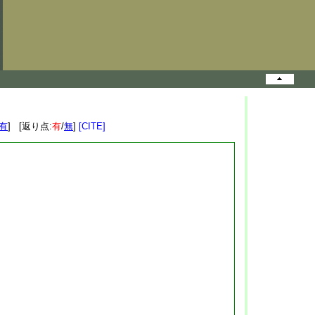
有
] [返り点:
有
/
無
]
[CITE]