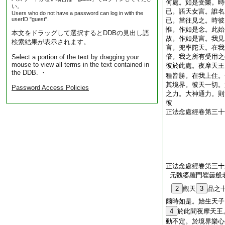
何處。如是受樂。時
い。
已。語天女言。誰名
Users who do not have a password can log in with the
userID "guest".
已。當往見之。時彼
惟。作如是念。此始
本文をドラッグして選択するとDDBの見出し語
故。作如是言。我見
検索結果が表示されます。
言。兜率陀天。在我
倍。我之所有受用之
Select a portion of the text by dragging your
mouse to view all terms in the text contained in
彼於此處。夜摩天王
the DDB. ・
種皆勝。在我上住。
其境界。彼天一切。
Password Access Policies
之力。大神通力。則
彼
正法念處經卷第三十
正法念處經卷第三十
元魏婆羅門瞿曇般
2
觀天
3
品之
爾時如是。始生天子
4
於此間夜摩天王
動不定。於境界樂心