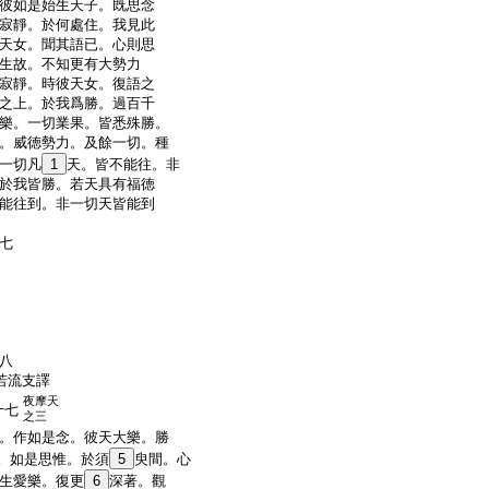
彼如是始生天子。既思念
寂靜。於何處住。我見此
天女。聞其語已。心則思
生故。不知更有大勢力
寂靜。時彼天女。復語之
之上。於我爲勝。過百千
樂。一切業果。皆悉殊勝。
。威徳勢力。及餘一切。種
一切凡
1
天。皆不能往。非
於我皆勝。若天具有福徳
能往到。非一切天皆能到
七
八
若流支譯
夜摩天
十七
之三
。作如是念。彼天大樂。勝
。如是思惟。於須
5
臾間。心
生愛樂。復更
6
深著。觀