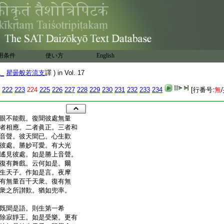
用条件
使い方
English
1_
瞿曇般若流支
譯 ) in Vol. 17
222
223
224
225
226
227
228
229
230
231
232
233
234
[行番号:
無
/
眼不能觀。復聞彼處無量
者相應。二者眞正。三者和
音聲。彼天聞已。心生歡
彼處。勝妙可愛。有大光
遙見彼處。如是勝上音聲。
復有舞戲。云何如是。爾
生天子。作如是言。夜摩
有無量百千天衆。復有無
衆之所讃歎。猶如兜率。
既聞是語。則生第一希
除寂靜王。如是受樂。更有