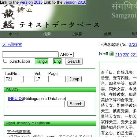
Link to the
version 2015
Link to the
version 2018
ホーム
検索
ご挨拶
組織
利
大正蔵検索
正法念處經 (No.
072
219
220
221
punctuation
Hangul
Eng
百千日。自餘凡夫。
TextNo.
Vol.
Page
音聲。聲有四種。一
合。四者平等。如是
喜。問天女言。今見
INBUDS
明。在於彼處。如是
INBUDS
(Bibliographic Database)
美妙平等和合歌聲。
Search
時天女。即便語彼始
天王。彼處受樂。多
量諸天女衆。一切天
寂靜天王。受天之樂
Digital Dictionary of Buddhism
爾時如是始生天子。
電子佛教辭典
有之心。如是念言。
パスワードがない場合は「guest」でログインしてくださ