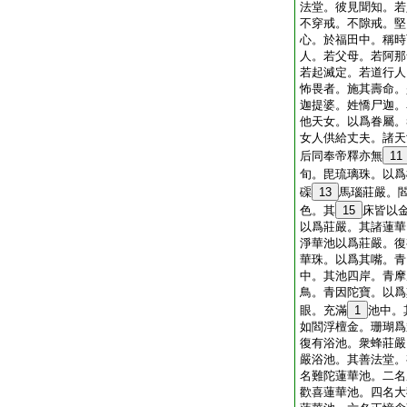
法堂。彼見聞知。若
不穿戒。不隙戒。堅
心。於福田中。稱時
人。若父母。若阿那
若起滅定。若道行人
怖畏者。施其壽命。
迦提婆。姓憍尸迦。
他天女。以爲眷屬。
女人供給丈夫。諸天
后同奉帝釋亦無
11
旬。毘琉璃珠。以爲
磲
13
馬瑙莊嚴。
色。其
15
床皆以
以爲莊嚴。其諸蓮華
淨華池以爲莊嚴。復
華珠。以爲其嘴。青
中。其池四岸。青摩
鳥。青因陀寶。以爲
眼。充滿
1
池中。
如閻浮檀金。珊瑚爲
復有浴池。衆蜂莊嚴
嚴浴池。其善法堂。
名難陀蓮華池。二名
歡喜蓮華池。四名大