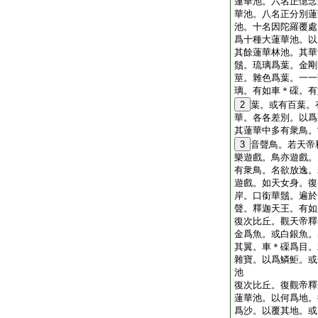
蓮華池。六名正憶念
華池。八名正分別蓮
池。十名因陀羅覆處
爲十種大蓮華池。以
其餘蓮華林池。其華
鬚。琉璃爲葉。金剛
莖。雜色爲葉。一一
璃。有如車＊磲。有
2
葉。或有百葉。
華。各各差別。以爲
其蓮華中多有衆鳥。
3
音聲鳥。若天帝
樂遊戲。鳥亦遊戲。
有衆鳥。名欲放逸。
遊戲。如天女身。復
岸。口銜華鬚。遍於
聲。釋迦天王。有如
復次比丘。觀天帝釋
金爲魚。或白銀魚。
其翼。車＊磲爲目。
雜寶。以爲鱗鮔。或
池
復次比丘。復觀帝釋
蓮華池。以何爲地。
爲沙。以覆其地。或