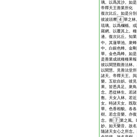
璃。以爲其沙。如是
帝釋天王善業所化
復次比丘。如是分別
彼波頭摩
4
華之林
琉璃。以爲欄楯。或
羅網。以覆其上。種
邊。復次比丘。知業
中。其蓮華池。衆蜂
中。白銀色蜂。金剛
華。金色爲蜂。如是
是善業成就種種果報
彼以聞慧觀善法林。
以聞慧。見善法堂所
諸天。帝釋天王。與
樂。五欲自娯。彼見
果。皆悉具足。衆鳥
念。悉從林生。若諸
敷。天女入林。若近
女。時諸天女。既取
華。色香相貌。各各
樹。若念音樂。亦復
念。善
7
業之風。
妙。如天樂音。故名
隨諸天女心之所念。
念皆得。故名意樹。