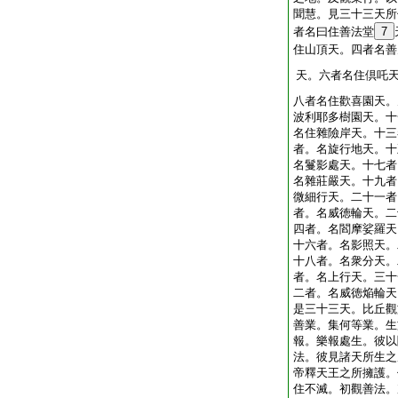
聞慧。見三十三天所
者名曰住善法堂
7
住山頂天。四者名善
天。六者名住倶吒
八者名住歡喜園天。
波利耶多樹園天。十
名住雜險岸天。十三
者。名旋行地天。十
名鬘影處天。十七者
名雜莊嚴天。十九者
微細行天。二十一者
者。名威徳輪天。二
四者。名閻摩娑羅天
十六者。名影照天。
十八者。名衆分天。
者。名上行天。三十
二者。名威徳焔輪天
是三十三天。比丘觀
善業。集何等業。生
報。樂報處生。彼以
法。彼見諸天所生之
帝釋天王之所擁護。
住不滅。初觀善法。