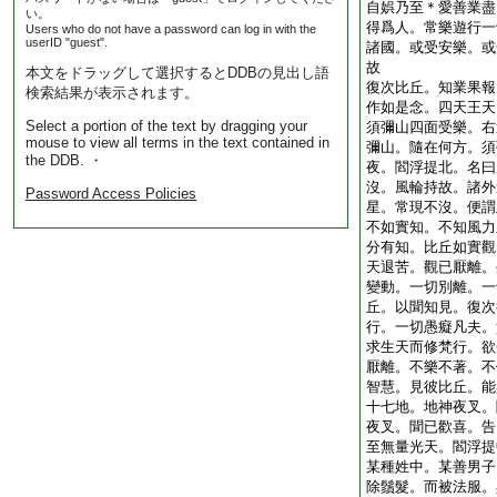
自娯乃至＊愛善業盡
い。
得爲人。常樂遊行一
Users who do not have a password can log in with the
userID "guest".
諸國。或受安樂。或
故
本文をドラッグして選択するとDDBの見出し語
復次比丘。知業果報
検索結果が表示されます。
作如是念。四天王天
Select a portion of the text by dragging your
須彌山四面受樂。右
mouse to view all terms in the text contained in
彌山。隨在何方。須
the DDB. ・
夜。閻浮提北。名曰
沒。風輪持故。諸外
Password Access Policies
星。常現不沒。便謂
不如實知。不知風力
分有知。比丘如實觀
天退苦。觀已厭離。
變動。一切別離。一
丘。以聞知見。復次
行。一切愚癡凡夫。
求生天而修梵行。欲
厭離。不樂不著。不
智慧。見彼比丘。能
十七地。地神夜叉。
夜叉。聞已歡喜。告
至無量光天。閻浮提
某種姓中。某善男子
除鬚髮。而被法服。