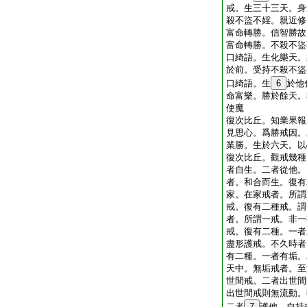
戒。生三十三天。身
殺不盜不婬。親近修
富命轉勝。信智勝故
富命轉勝。不殺不盜
口綺語。生化樂天。
於前。受持不殺不盜
口綺語。生
6
於他
命富樂。勝於餘天。
使魔
復次比丘。知業果報
見思心。爲勝戒因。
業勝。生於六天。以
復次比丘。觀戒幾種
者自生。二者從他。
者。和合而生。復有
家。在家戒者。所謂
戒。復有二種戒。謂
者。所謂一戒。非一
戒。復有二種。一者
盡形護戒。不久時者
有二種。一者有垢。
天中。無垢戒者。至
世間戒。二者出世間
出世間戒則無流動。
二者
7
護他。自持