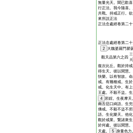
無量光天。聞已歡喜
行正法。我今隨喜。
共戰。持戒正行。欲
來所説正法
正法念處經卷第二十
正法念處經卷第二十
2
大魏婆羅門瞿
三
觀天品第六之四
天
復次比丘。觀於持戒
得生天。彼以聞慧。
快樂。以有智故。命
戒。有幾種戒。生於
戒。化生天中。有上
王處。不殺不盜。生
4
邪婬。生夜摩天
兩舌惡口綺語。生兜
佛戒。不殺不盜不邪
語。生化樂天。他化
觀於戒業。繋諸衆生
於何處。彼以聞慧。
天處。
5
身量色力