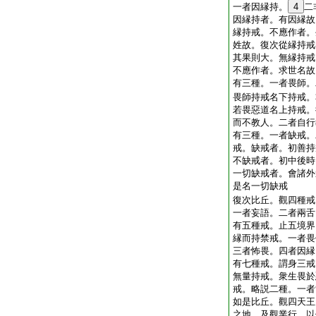
一者因縁持。
4
二
因縁持者。有因縁故
縁持戒。不應作者。
姓故。復次從縁持戒
其果則大。無縁持戒
不應作者。求世名故
有三種。一者畏師。
畏師持戒名下持戒。
若畏惡道名上持戒。
而不教人。二者自行
有三種。一者缺戒。
戒。缺戒者。初善持
不缺戒者。初中後時
一切缺戒者。會諸外
是名一切缺戒
復次比丘。觀四種戒
一者妄語。二者兩舌
有五種戒。止五境界
縁而持禁戒。一者畏
三者怖畏。四者因縁
有七種戒。謂身三戒
無量持戒。衆生畏於
戒。略説二種。一者
如是比丘。觀四天王
之地。及觀業行。以