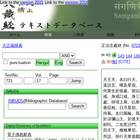
Link to the
version 2015
Link to the
version 2018
ホーム
検索
ご挨拶
組織
利
大正蔵検索
正法念處經 (No.
072
143
144
145
点:
有
/
無
]
[CITE]
punctuation
Hangul
Eng
TextNo.
Vol.
Page
天王天。名曰行天。
道説言。曜及星宿。
何業生於彼處。彼以
INBUDS
戒。身戒口戒。身三
INBUDS
(Bibliographic Database)
處。得増上果。以衆
Search
善惡相。日月星宿。
持風。名曰風輪。爲
於須彌山王。於彼天
頼吒。二名毘沙門。
Digital Dictionary of Buddhism
四天下。種種摩尼。
電子佛教辭典
所説。與行天衆遊戲
パスワードがない場合は「guest」でログインしてくださ