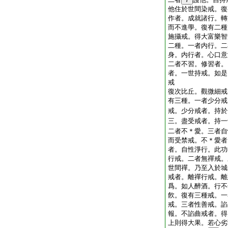
他住於世間染戒。復
作者。成就諸行。轉
而不進學。復有二種
施攝戒。得大富樂智
二種。一者内行。二
身。内行者。心口意
二者不習。修習者。
者。一世持戒。如是
戒
復次比丘。觀微細戒
有三種。一者少分戒
戒。少分戒者。持於
三。盡受戒者。持一
二者不＊愛。三者自
而受禁戒。不＊愛者
者。自性淨行。此功
行戒。二者無禪戒。
世間禪。乃至入於城
戒者。離禪行戒。離
爲。如人醉酒。行不
飮。復有三種戒。一
戒。三者性善戒。諂
報。不諂曲戒者。得
上則得大果。若心劣