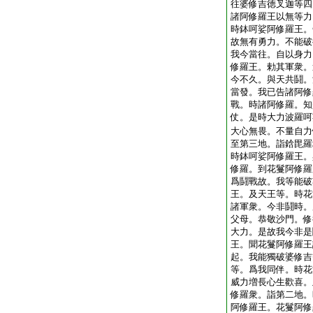
往婆修吉徳叉迦等四
諸阿修羅王以無等力
時鉢呵娑阿修羅王。
故無有勇力。不能破
我今當往。自以身力
修羅王。勅其軍衆。
今不久。與天共鬪。
當發。我已告諸阿修
戰。時諸阿修羅。知
仗。是時大力波羅呵
大心無畏。不量自力
至第三地。詣鋡毘羅
時鉢呵娑阿修羅王。
修羅。到花鬘阿修羅
爲鬪戰故。我等能破
王。及天王等。時花
諸軍衆。今非鬪時。
父母。恭敬沙門。修
大力。是故我今非是
王。聞花鬘阿修羅王
起。我能獨破婆修吉
等。爲我同伴。時花
威力増長心生歡喜。
修羅衆。詣第二地。
阿修羅王。花鬘阿修