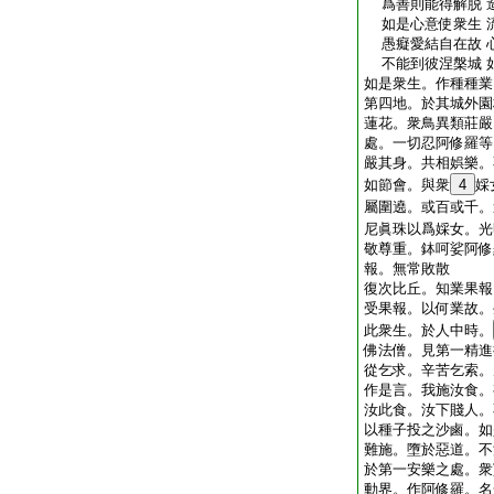
爲善則能得解脱 
如是心意使衆生 
愚癡愛結自在故 
不能到彼涅槃城 
如是衆生。作種種業
第四地。於其城外園
蓮花。衆鳥異類莊嚴
處。一切忍阿修羅等
嚴其身。共相娯樂。
如節會。與衆
4
婇
屬圍遶。或百或千。
尼眞珠以爲婇女。光
敬尊重。鉢呵娑阿修
報。無常敗散
復次比丘。知業果報
受果報。以何業故。
此衆生。於人中時。
佛法僧。見第一精進
從乞求。辛苦乞索。
作是言。我施汝食。
汝此食。汝下賤人。
以種子投之沙鹵。如
難施。墮於惡道。不
於第一安樂之處。衆
動界。作阿修羅。名