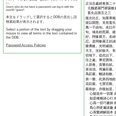
い。
正法念處經卷第二十
Users who do not have a password can log in with the
元魏婆羅門瞿曇般
userID "guest".
畜生品第五之三
本文をドラッグして選択するとDDBの見出し語
復次比丘。知業果報
検索結果が表示されます。
彼以聞慧。見有畜生
萬一千由旬。名曰不
Select a portion of the text by dragging your
旬。城名鋡毘羅。縱
mouse to view all terms in the text contained in
好。阿修羅王。名鉢
the DDB. ・
忍。是阿修羅王於諸
Password Access Policies
樂勇健。光明威徳。
天王。況於餘天。有
切地下。從此以下。
住之處。摩尼寶珠。
人節會。喜樂自娯。
泉浴池。周遍莊嚴。
爲莊嚴。離諸怨敵。
第一樂。此第四地鋡
花莊嚴。七寶宮殿。
嚴殊妙。亦復如是。
心能造作一切業 
如是種種諸心行 
心爲一切巧畫師 
爲心所使遍諸趣 
心爲繋縛解脱本 