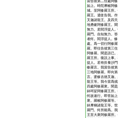
當告彼第二住處阿修
如上。時陀摩睺阿修
城。至阿修羅王所。
羅王。遣使告我。作
叉迦諸龍王。及四天
地勇健阿修羅王。聞
無力。若閻浮提人。
羅門。自知無力。答
者何。閻浮提人。修
處。爲一切行阿修羅
羅。即往告彼第三住
阿修羅。聞是語已。
羅王所。復説上事。
提人。若有供養沙門
修羅言。我當告彼第
三地阿修羅。即向第
言。婆修吉徳叉迦。
龍王等。我今當爲彼
四處阿修羅衆。聞是
鉢呵娑阿修羅王所。
何故速行。即答如上
衆。羅睺阿修羅等。
鉢摩梯諸龍王等。世
羅門。何所能爲。我
王至大衆阿修羅所。