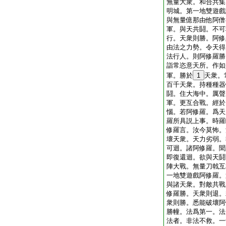
無量大衆。和合共集
明城。第一地雙遊戲
與無量億那由他阿僧
軍。與天共鬪。不可
行。天衆則勝。阿修
由法之力勢。令天得
法行人。則阿修羅勝
詣常恣意天所。作如
軍。勝於
1
天衆。
百千天衆。持種種器
鬪。住大海中。厲聲
軍。更互合戰。經於
惱。若阿修羅。爲天
羅所具説上事。時羅
修羅言。汝今莫怖。
壞天衆。天力劣弱。
可迴。諸阿修羅。聞
即復還迴。欲與天鬪
陣大戰。無量刀戟互
一地雙遊戲阿修羅。
與諸天衆。對敵共戰
修羅勝。天衆則退。
衆則勝。悉能破壞阿
勝幢。法爲第一。法
法者。非法不救。一