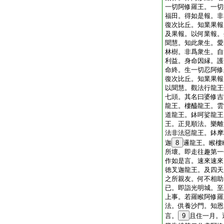
一切阿修羅王。一切
福田。得如是報。非
復次比丘。知業果報
及果報。以何業報。
聞慧。知此衆生。愛
林樹。非爲衆生。自
利益。身命因縁。護
命終。生一切忍阿修
復次比丘。知業果報
以聞慧。觀法行龍王
七頭。其名曰婆修吉
龍王。樓醯龍王。雲
道龍王。鉢呵娑龍王
王。正見順法。樂離
法非法惡龍王。鉢摩
迦
8
邏龍王。睺樓
所壞。即走往趣第一
作如是言。速來速來
徳叉迦龍王。及四天
之所親友。何不相助
已。即詣光明城。至
上事。若羅睺阿修羅
法。供養沙門。知恩
言。
9
且住一月。