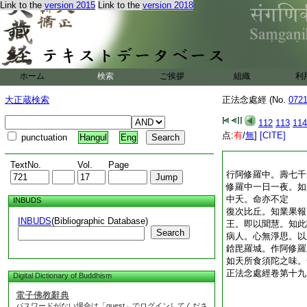
Link to the
version 2015
Link to the
version 2018
ホーム
検索
ご挨拶
組織
利
大正蔵検索
正法念處經 (No.
072
112
113
114
点:
有
/
無
]
[CITE]
punctuation
Hangul
Eng
TextNo.
Vol.
Page
行阿修羅中。壽七千
修羅中一日一夜。如
中夭。命亦不定
INBUDS
復次比丘。知業果報
INBUDS
(Bibliographic Database)
王。即以聞慧。知此
Search
病人。心無淨思。以
鋡毘羅城。作阿修羅
如天所食須陀之味。
正法念處經卷第十九
Digital Dictionary of Buddhism
電子佛教辭典
パスワードがない場合は「guest」でログインしてくださ