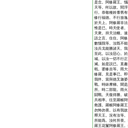
是念。阿修羅王。惱
天等。何以故。閻浮
行。恭敬種姓耆舊有
修行福徳。不行放逸
於天上。阿修羅非法
惟是已。時天使者。
天衆。持天法幢。速
語之言。住住。阿修
數惱我等。汝既不能
汝兵戈能勝諸天。我
至此。以汝惡心。於
城。以汝一切不行正
滅。如是説已。直趣
戟。婆修吉等。雨大
修羅。見是事已。即
我伴。當與徳叉迦婆
戰。時鉢摩梯。聞是
所。時二部龍。雨火
鬪戰。天復得勝。破
共相率。往至羅睺阿
救護。羅睺阿修羅王
勿怖勿畏。以有我故
釋天王。況有汝等。
所能爲。汝何所畏。
羅王花鬘阿修羅王。