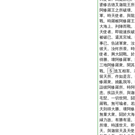
婆修吉徳叉迦龍王所
阿修羅王之所破壞。
軍。時天使者。與龍
戰。時羅睺阿修羅王
大海上。列陣而戰。
天使者。即能速疾破
被破已。還其宮城。
事已。告諸軍衆。汝
彼天。汝何所畏。時
使者。興大鬪戰。於
得勝。壞阿修羅軍。
三地阿修羅衆。聞其
戰。
5
迭互相害。
留天所。作如是言。
修羅衆。嬈亂我等。
詣彼阿修羅所。時阿
恚。疾詣天所。與迦
毛竪。一切世間。鬪
羅戰。無可喩者。若
天則得大勝。壞阿修
無量大衆。鬪於大海
縁力故。有勝有退。
所壞。時護世天。即
天。與迦留天及天使