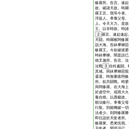
修羅所。告言。速起
故。破諸天故。時羅
羅王言。我等今者。
浮提人。孝養父母。
上。令天大力。是故
王。以非時故。時諸
2
羅言。速起速起
天鬪。時羅睺阿修羅
詣大海。告鉢摩梯惡
修羅王。今欲破彼婆
時鉢摩梯。聞是語已
徳叉迦所。告言。汝
汝戰
3
住何處鬪。
其城。與鉢摩梯惡龍
還退。時無量億阿修
所。欲共鬪戰。時婆
與阿修羅。在大海上
於虚空中。或雨大火
毒自燒。以愚癡故。
順法修行。孝養父母
行龍。則能獨破一切
法者少。則阿修羅勝
即往詣於天使者所。
修羅衆。悉來伐我。
天使者。聞是語已。