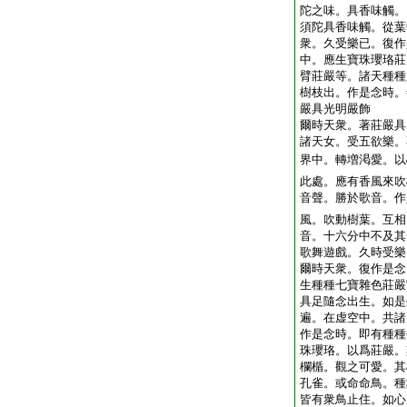
陀之味。具香味觸。
須陀具香味觸。從葉
衆。久受樂已。復作
中。應生寶珠瓔珞莊
臂莊嚴等。諸天種種
樹枝出。作是念時。
嚴具光明嚴飾
爾時天衆。著莊嚴具
諸天女。受五欲樂。
界中。轉増渇愛。以
此處。應有香風來吹
音聲。勝於歌音。作
風。吹動樹葉。互相
音。十六分中不及其
歌舞遊戲。久時受樂
爾時天衆。復作是念
生種種七寶雜色莊嚴
具足隨念出生。如是
遍。在虚空中。共諸
作是念時。即有種種
珠瓔珞。以爲莊嚴。
欄楯。觀之可愛。其
孔雀。或命命鳥。種
皆有衆鳥止住。如心