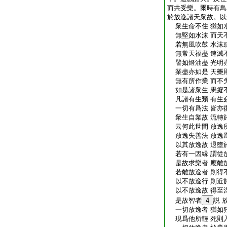
而共受樂。爾時有鳥
於放逸諸天衆故。以
衆生命不住 猶如
無堅如水沫 而天
若無風吹鼓 水沫
無常天福盡 速滅
譬如燈油盡 光明
業盡亦如是 天樂
無有所作業 而不
如是諸衆生 愚癡
凡諸有生類 有生
一切有爲法 皆亦
衆生自業故 流轉
云何此世間 放逸
放逸失善法 放逸
以其放逸故 退墮
若有一因縁 謂從
是故求樂者 應離
若離放逸者 則得
以不放逸行 則近
以不放逸故 得至
是故智者
4
説 
一切放逸者 猶如
現爲他所輕 死則