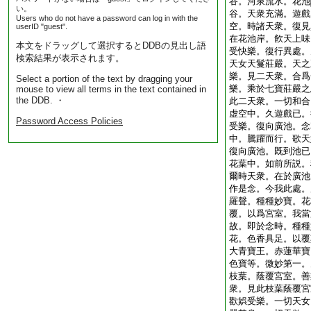
谷。河泉流水。花池
い。
谷。天衆充滿。遊戲
Users who do not have a password can log in with the
空。時諸天衆。復見
userID "guest".
在花池岸。飮天上味
本文をドラッグして選択するとDDBの見出し語
受快樂。復行異處。
検索結果が表示されます。
天女天鬘莊嚴。天之
樂。見二天衆。合爲
Select a portion of the text by dragging your
樂。乘於七寶莊嚴之
mouse to view all terms in the text contained in
the DDB. ・
此二天衆。一切和合
虚空中。久遊戲已。
Password Access Policies
受樂。復向廣池。念
中。騰躍而行。歌天
復向廣池。既到池已
花葉中。如前所説。
爾時天衆。在於廣池
作是念。今我此處。
羅聲。種種妙寶。花
覆。以爲宮室。我當
故。即於念時。種種
花。色香具足。以覆
大青寶王。赤蓮華寶
色寶等。微妙第一。
枝葉。蔭覆宮室。善
衆。見此枝葉蔭覆宮
歡娯受樂。一切天女