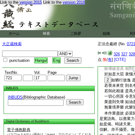
Link to the
version 2015
Link to the
version 2018
一切衆生命 速疾
風行或迴旋 鳥去
命根既壞已 則無
以業速盡故 速到
必定離天處 愚者
大力不可遮 極惡
ホーム
検索
ご挨拶
組織
利
死王甚勇健 必定
天多行放逸 爲樂
大正蔵検索
正法念處經 (No.
072
不覺必當得 無量
一切法無常 畢定
326
327
328
諸有法如是 是最
点:
無
/
有
]
[CITE]
punctuation
Hangul
Eng
老能壞壯色 死能
敗壞破資具 相對
TextNo.
Vol.
Page
於如是大惡 衰惱
2
如猶行放逸 
若畏未來世 則名
INBUDS
若與此相違 是爲
一切心所誑 令意
INBUDS
(Bibliographic Database)
業盡則失壞 如油
Search
無量境界樂 此樂
本作業盡故 必當
是實語鳥。以善業力
Digital Dictionary of Buddhism
如是偈。時諸天衆。
信解。亦不攝受。復
電子佛教辭典
パスワードがない場合は「guest」でログインしてくださ