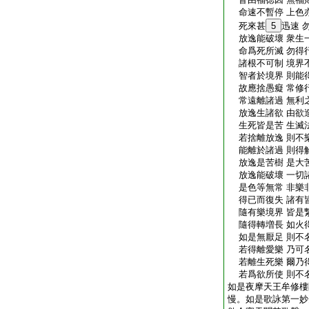
命速不暫停 上色
死來甚
5
迅速 
放逸能破壞 衆生
命爲死所滅 勿得
諸根不可制 境界
智者於境界 則能
故應捨愚癡 常修
常遠離諸過 無利
放逸生諸欲 由欲
生死皆是苦 生滅
若捨離放逸 則不
能離於諸過 則得
放逸是苦樹 是大
放逸能破壞 一切
是色等無常 非樂
得已而復失 諸有
隨有樂境界 皆是
隨得轉増長 如火
如是無厭足 則不
若得離愛樂 乃可
若離生死樂 爾乃
若爲欲所使 則不
如是夜摩天王牟修樓
慢。如是歌詠第一妙