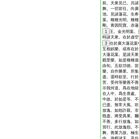
前。天衆見已。共諸
舞。一切皆往。向廣
池。見諸蓮花。生希
葉。種種光明。種種
剛。青因陀寶。赤蓮
1
王。金光明葉。
時諸天衆。在於虚空
3
住於廣大蓮花葉
互相娯樂。或有在於
大蓮花葉。是諸天衆
戲受樂。如是種種遊
由旬。五欲功徳。皆
樂。自作勝業。所集
盡。退時欲至。行於
苦。受何等樂善不善
示我何道。爲在地獄
在人中。爲生畏處。
中故。於如是等。不
已盡。無常大風。吹
放逸。如怨詐親。非
既盡。將受異果。爾
不善。多行放逸。如
習行。此放逸怨。不
舞。善業力故。極生
中。遊戲諸天。及住