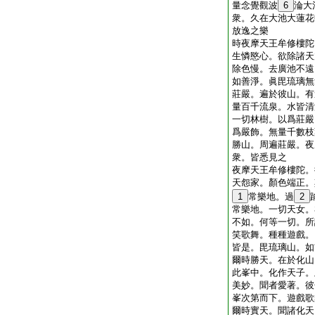
量念覺觀波
6
淪大
衆。久在大池大蓮花
放逸之樂
時夜摩天王牟修樓陀
生憐愍心。欲除諸天
除色慢。去廣池不遠
如善淨。眞毘琉璃無
莊嚴。遍於彼山。有
量百千流泉。水皆清
一切林樹。以爲莊嚴
爲嚴飾。無量千數枝
勝山。周遍莊嚴。夜
衆。皆悉見之
夜摩天王牟修樓陀。
天怨家。顏色端正。
1
常樂地。過
2
常樂地。一切天女。
不如。何等一切。所
笑歌舞。種種遊戲。
皆是。毘琉璃山。如
爾時勝天。在於化山
此峯中。化作天子。
美妙。聞者愛著。彼
峯次第而下。遊戲歌
爾時實天。聞諸化天