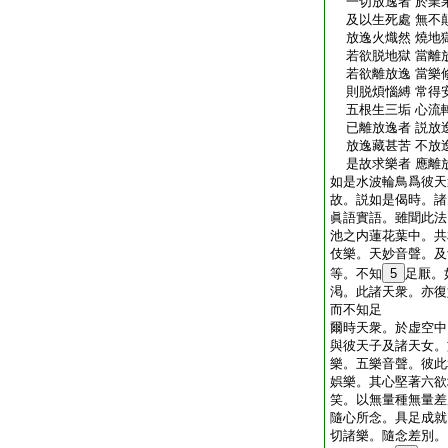
一切放逸者 於業
及以生死處 無不
放逸火熾然 燒地
若欲脱地獄 當離
若欲離放逸 當樂
則脱煩惱縛 常得
五根生三垢 心流
已離放逸者 説放
放逸藏甚苦 不放
是故求樂者 應離
如是水波輪鳥爲彼天
故。説如是偈時。諸
眞語實語。雖聞此法
池之内蓮花葉中。共
伎樂。天妙音聲。及
等。不知
5
足厭。
渇。此諸天衆。亦復
而不知足
爾時天衆。於虚空中
與彼天子及諸天女。
樂。五樂音聲。彼此
娯樂。其心堅著六欲
笑。以無量種無量差
隨心所念。具足成就
切諸樂。隨念差別。