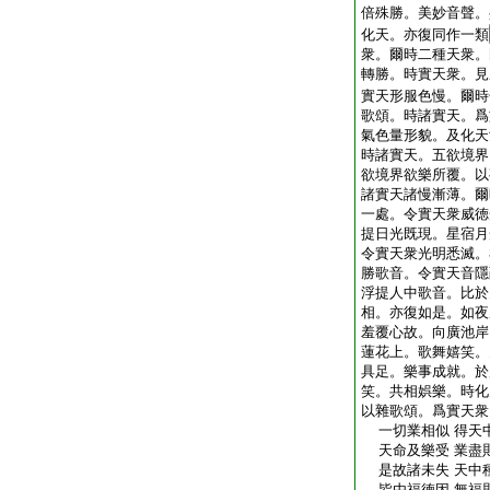
倍殊勝。美妙音聲。
化天。亦復同作一類
衆。爾時二種天衆。
轉勝。時實天衆。見
實天形服色慢。爾時
歌頌。時諸實天。爲
氣色量形貌。及化天
時諸實天。五欲境界
欲境界欲樂所覆。以
諸實天諸慢漸薄。爾
一處。令實天衆威徳
提日光既現。星宿月
令實天衆光明悉滅。
勝歌音。令實天音隱
浮提人中歌音。比於
相。亦復如是。如夜
羞覆心故。向廣池岸
蓮花上。歌舞嬉笑。
具足。樂事成就。於
笑。共相娯樂。時化
以雜歌頌。爲實天衆
一切業相似 得天
天命及樂受 業盡
是故諸未失 天中
皆由福徳因 無福