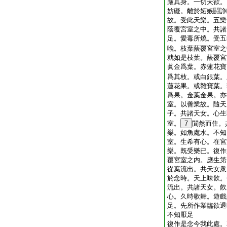
嚴其身。一切天欲。
妨礙。離於妬嫉鬪諍
故。受此天樂。五樂
蔭覆宮室之中。共諸
足。愛毒所燒。受五
喩。枝葉蔭覆宮室之
就如是枝葉。蔭覆宮
眞金爲葉。赤蓮花寶
爲其枝。或白銀葉。
蓮花果。或雜寶葉。
爲果。金葉金果。亦
室。以善業故。隨天
子。共諸天女。心生
室。
7
閴然而住。
樂。如魚處水。不知
室。生希有心。在宮
樂。既受樂已。復作
覆宮室之内。應生第
從葉流出。共天女衆
於念時。天上味飮。
流出。共諸天女。飮
心。久時歌舞。遊戲
足。先所作業臨欲退
不知厭足
復作是念今我此處。