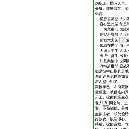
怨所誑。爾時天衆。
失壞。或樂或苦。如
偈言
極惡復甚惡 大力
癡心造此業 如是
一切業由心 因縁
爲癡所壞故 皆流
種種大力苦
7
業縛在世間 而不
天退人中生 人死
出彼生畜生 出畜
如是業輪中 世間
流轉於世間 癡故
如是彼中山樹具足地
迦那迦牟尼世尊如實
塔内壁中明了
觀彼業已。次復觀察
量種生。彼佛塔内異
天王。彼因何業生夜
世人
8
間之時。生
邪。不熱惱他。善修
無依主者。或於儉時
好飮食。以清淨心。
持戒。彼因縁故。救