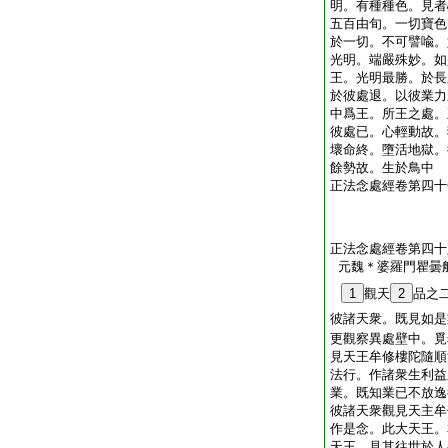
明。有種種色。見者
五百由旬。一切寶色
於一切。不可譬喩。
光明。端嚴殊妙。如
王。光明最勝。於長
於彼處退。以彼業力
中爲王。所王之處。
彼處已。心輕動故。
壞命終。墮活地獄。
餘勢故。生於鳥中
正法念處經卷第四十
正法念處經卷第四十
元魏＊婆羅門瞿曇
1
觀天
2
品之
彼諸天衆。既見如是
更觀察異處壁中。覓
見天王牟修樓陀隨順
法行。作諸衆生利益
業。既知業已不放逸
彼諸天衆觀見天主牟
作是念。此大天王。
天王。見其往世於人