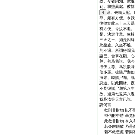
故。今者則知。汝退
到。將墮異處。彼憍
4
廂。去頭天冠。
尊。頗有方便。令我
復得於此三十三天爲
有方便。令汝不退。
是。決定作業。生於
三天之王。如是因縁
此坐處。久坐不離。
則不退。所謂得聞我
語已。合掌在額。心
尊。善爲我説。我今
彼佛世尊。爲説欲味
修多羅。彼憍尸迦如
洹果。時憍尸迦。既
惡道。以此因縁。夜
不見彼憍尸迦第八生
故。過第七返第八返
我爲汝等天衆已説。
説偈言
欲則非財物 以不
戒信財中勝 畢竟
此欲非財物 令入
若令解脱欲 乃是
若不救惡處 若樂