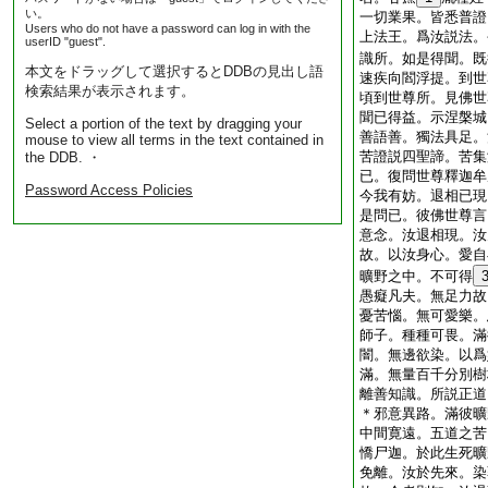
い。
一切業果。皆悉普證
Users who do not have a password can log in with the
上法王。爲汝説法。
userID "guest".
識所。如是得聞。既
本文をドラッグして選択するとDDBの見出し語
速疾向閻浮提。到世
検索結果が表示されます。
頃到世尊所。見佛世
聞已得益。示涅槃城
Select a portion of the text by dragging your
善語善。獨法具足。
mouse to view all terms in the text contained in
苦證説四聖諦。苦集
the DDB. ・
已。復問世尊釋迦牟
Password Access Policies
今我有妨。退相已現
是問已。彼佛世尊言
意念。汝退相現。汝
故。以汝身心。愛自
曠野之中。不可得
愚癡凡夫。無足力故
憂苦惱。無可愛樂。
師子。種種可畏。滿
闇。無邊欲染。以爲
滿。無量百千分別樹
離善知識。所説正道
＊邪意異路。滿彼曠
中間寛遠。五道之苦
憍尸迦。於此生死曠
免離。汝於先來。染