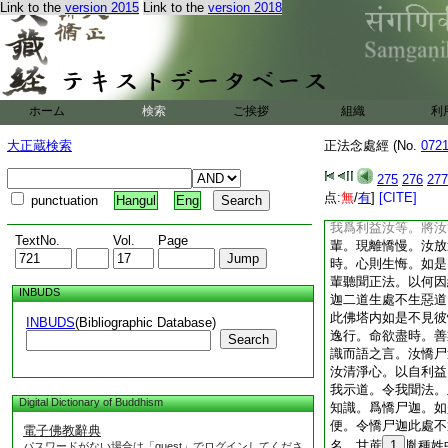
Link to the
version 2015
Link to the
version 2018
天。如是見已。生希
一切諸餘帝釋天王。
悉見其生處惡道。唯
惡道。此何因縁。爾
主牟修樓陀。而作是
如是皆見。何故不見
ホーム
検索
ご挨拶
組織
利
何因縁。見其七返。
爾時天主牟修樓陀。
大正蔵検索
正法念處經 (No.
072
汝説彼憍尸迦道。以
説故。將汝等來。入
275
276
277
等説於正法。何以故
点:
無
/
有
]
[CITE]
punctuation
Hangul
Eng
逸而行。天欲誑故。
我爲利益汝等。將汝
TextNo.
Vol.
Page
輩。現離憍慢。汝放
時。心則生悔。如是
輩聽聞正法。以何因
INBUDS
迦二道生處不生惡道
此佛塔内如是不見彼
INBUDS
(Bibliographic Database)
逸行。命欲盡時。善
Search
識而語之言。汝憍尸
汝清淨心。以自利益
我示道。令我聞法。
Digital Dictionary of Buddhism
知識。爲憍尸迦。如
便。令憍尸迦此處不
電子佛教辭典
名。甘蔗
1
胤種姓
パスワードがない場合は「guest」でログインしてくださ