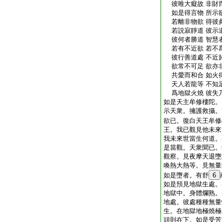
彼唯大癡故 非財
如是得言物 所示
若離非物欲 得彼
若説寂靜道 彼示
彼何者勝道 智慧
若有不近欲 若不
彼行善道處 不近
欲常不可足 欲亦
共愛而和合 如火
天人若龍等 不知
爲地獄火燒 彼失
如是天主牟修樓陀。
示天衆。擁護救攝。
欲已。復白天王牟修
王。我已觀見他未來
我未來世當生何道。
是當觀。天衆聞已。
觀察。見夜摩天退墮
喚熱大熱等。見無量
如是墮者。有舒
6
如是預見地獄生處。
地獄中。身體爛熟。
地處。彼處種種無量
生。在地獄地極燒極
頭則在下。如是受苦