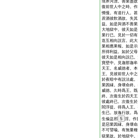
境界河漂。善業盡故
復前世人中之時。作
憍慢。有道行人。甚
蔗酒彼飮酒故。失其
益。如是與酒不善業
大地獄中。彼天如是
業行已。見於一切有
迭互相向説言。此大
業相應果報。如是示
所得利益。如於父母
彼天如是相向説已。
寶壁中。見迦那迦牟
天王。名威徳者。本
王。見彼前世人中之
於夜暗中有説法處。
業因縁。身壞命終。
威徳。久時爲王。既
終。次復生於四天王
彼處終已。次復生於
閻浮提。得爲人王。
生已。放逸行故。爲
生偸盜邪
5
淫。作
是惡業因縁。身壞命
不可譬喩。有無量種
獄業故。於地獄中。