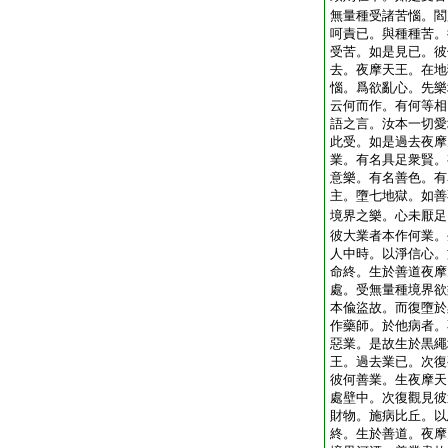
無量種受諸苦惱。閻
呵責已。與種種苦。
受苦。如是見已。彼
去。夜摩天王。在地
惱。爲欲亂心。先樂
云何而作。有何等相
語之言。汝本一切愛
此受。如是過去夜摩
業。有名具足衆賢。
意樂。有名善色。有
主。墮七地獄。如善
境界之樂。心未厭足
彼大業者本作何業。
人中時。以淨信心。
命終。生於善道夜摩
處。受無量種境界欲
本偸盜故。而復墮於
作藥師。於他病者。
惡業。是故生於黒繩
王。過去業已。次復
彼何善業。生夜摩天
處壁中。次復觀見彼
財物。施病比丘。以
終。生於善道。夜摩