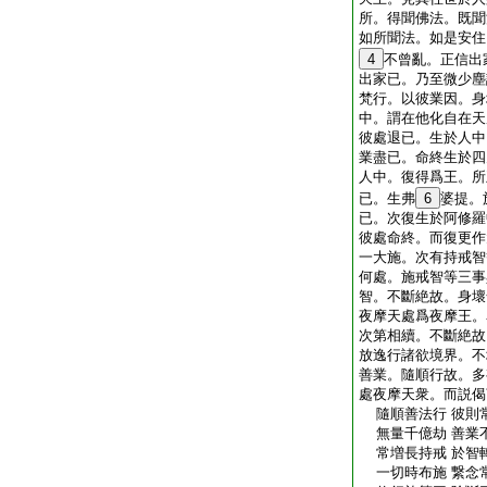
所。得聞佛法。既聞
如所聞法。如是安住
4
不曾亂。正信出
出家已。乃至微少塵
梵行。以彼業因。身
中。謂在他化自在天
彼處退已。生於人中
業盡已。命終生於四
人中。復得爲王。所
已。生弗
6
婆提。
已。次復生於阿修羅
彼處命終。而復更作
一大施。次有持戒智
何處。施戒智等三事
智。不斷絶故。身壞
夜摩天處爲夜摩王。
次第相續。不斷絶故
放逸行諸欲境界。不
善業。隨順行故。多
處夜摩天衆。而説偈
隨順善法行 彼則
無量千億劫 善業
常増長持戒 於智
一切時布施 繋念