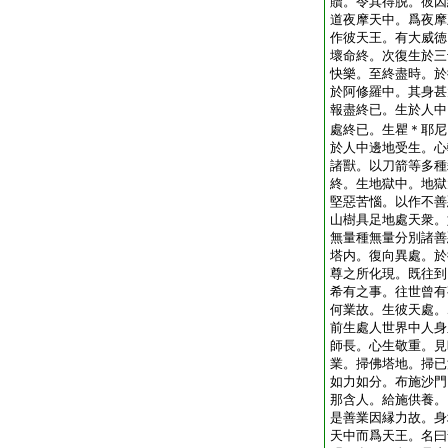
贖。令其得脱。彼因
道夜摩天中。爲夜摩
作彼天王。有大威徳
壞命終。次復生於三
快樂。至終盡時。於
於阿修羅中。其身甚
報盡終已。生於人中
處終已。生瞿＊耶尼
於人中邊地受生。心
諸獸。以刀箭等多種
終。生地獄中。地獄
堅惡苦惱。以作不善
山樹具足地處天衆。
無量種無量分別諸善
塔内。復向異處。於
尊之所化現。既往到
希有之事。往世曾有
何業故。生彼天處。
前生處人世界中人身
師長。心生敬重。見
業。掃佛塔地。掃已
如力如分。布施沙門
那含人。給施供養。
是善業因縁力故。身
天中而爲天王。名曰