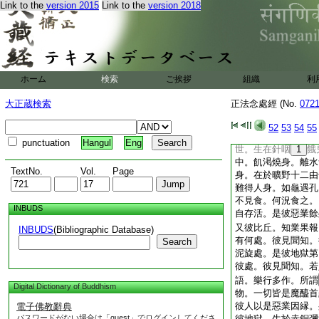
毒者。有觸毒者。有
Link to the
version 2015
Link to the
version 2018
獄人。生龍群中。衆
糗摶。復有生在龍口
速嚼。有無量到。若
復嚼嚼已復死。死已
火燒。一是毒火。二
ホーム
検索
ご挨拶
組織
利
罪人。生三火中。受
第四病火煮之。病重
大正蔵検索
正法念處經 (No.
072
罪人。惡業行者。常
15
拶磨乾燥碎散
52
53
54
55
滅。彼地獄處爾乃得
punctuation
Hangul
Eng
世。生在針咽
1
餓
中。飢渇燒身。離水
TextNo.
Vol.
Page
身。在於曠野十二由
難得人身。如龜遇孔
不見食。何況食之。
INBUDS
自存活。是彼惡業餘
又彼比丘。知業果報
INBUDS
(Bibliographic Database)
有何處。彼見聞知。
Search
泥旋處。是彼地獄第
彼處。彼見聞知。若
語。樂行多作。所謂
Digital Dictionary of Buddhism
物。一切皆是魔醯首
彼人以是惡業因縁。
電子佛教辭典
パスワードがない場合は「guest」でログインしてくださ
彼地獄。生於赤銅彌