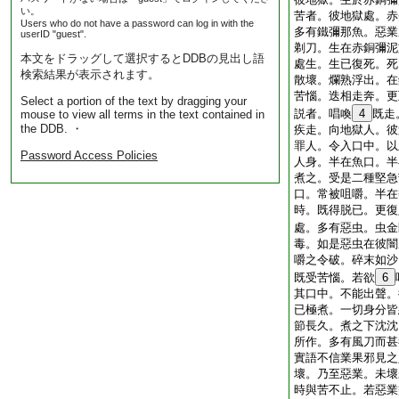
い。
苦者。彼地獄處。赤
Users who do not have a password can log in with the
多有鐵彌那魚。惡業
userID "guest".
剃刀。生在赤銅彌泥
本文をドラッグして選択するとDDBの見出し語
處生。生已復死。死
検索結果が表示されます。
散壞。爛熟浮出。在
苦惱。迭相走奔。更
Select a portion of the text by dragging your
説者。唱喚
4
既走
mouse to view all terms in the text contained in
the DDB. ・
疾走。向地獄人。彼
罪人。令入口中。以
Password Access Policies
人身。半在魚口。半
煮之。受是二種堅急
口。常被咀嚼。半在
時。既得脱已。更復
處。多有惡虫。虫金
毒。如是惡虫在彼闇
嚼之令破。碎末如沙
既受苦惱。若欲
6
其口中。不能出聲。
已極煮。一切身分皆
節長久。煮之下沈沈
所作。多有風刀而甚
實語不信業果邪見之
壞。乃至惡業。未壞
時與苦不止。若惡業