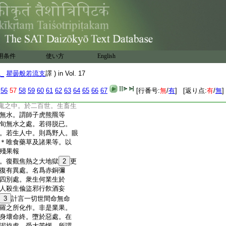
牙毒者。滿彼地獄。彼地
龍迴轉。拶磨罪人。碎如
中者。彼牙毒炎。連急
百千到。死已復生。生已
復生。彼諸罪人。三種
地獄火。三飢渇火。彼諸
用条件
使い方
English
堅＊
苦。自業相似。復有
苦惱。不可具説。如是
1_
瞿曇般若流支
譯 ) in Vol. 17
一切時。在火中生。燒煮
。乃至惡業破壞無氣。腐爛盡
56
57
58
59
60
61
62
63
64
65
66
67
[行番号:
無
/
有
] [返り点:
有
/
無
]
脱。既得脱已。百五十
鬼之中。於二百世。生畜生
無水。謂師子虎熊羆等
旬無水之處。若得脱已。
。若生人中。則爲野人。眼
＊唯食藥草及諸果等。以
殘果報
。復觀焦熱之大地獄
2
更
復有異處。名爲赤銅彌
四別處。衆生何業生於
人殺生偸盜邪行飮酒妄
3
計言一切世間命無命
羅之所化作。非是業果。
身壞命終。墮於惡處。在
泥旋處。受大苦惱。所謂