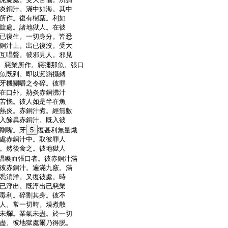
炎銅汁。滿中如海。其中
所作。復有樹葉。利如
旋處。諸地獄人。在彼
已復生。一切身分。皆悉
銅汁上。出已復沒。受大
互唱聲。彼邪見人。邪見
。惡業所作。惡彌那魚。張口
魚既到。即以涎羂攝縛
牙機關嚼之令碎。彼罪
在口外。熱炎赤銅沸汁
苦惱。彼人如是半在魚
熱炎。赤銅汁煮。經無數
入餘異赤銅汁。既入彼
剛嘴。牙
5
復甚利無量熾
處赤銅汁中。取彼罪人
。然後食之。彼地獄人
唱喚而張口者。彼赤銅汁滿
彼赤銅汁。遍滿九竅。滿
悉消洋。又復彼處。時
已浮出。既浮出已惡業
毒利。碎割其身。彼不
人。常一切時。燒煮散
未爛。業氣未盡。於一切
盡。彼地獄處爾乃得脱。