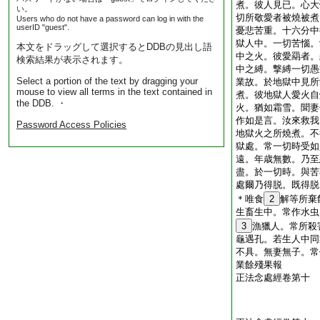
煮。彼人見已。心大
い。
切所敬愛者被燒被煮
Users who do not have a password can log in with the
userID "guest".
憂悲苦重。十六分中
獄人中。一切苦惱。
本文をドラッグして選択するとDDBの見出し語
中之火。彼愛羂者。
検索結果が表示されます。
中之縛。撃縛一切愚
Select a portion of the text by dragging your
業故。於地獄中見所
mouse to view all terms in the text contained in
煮。彼地獄人愛火自
the DDB. ・
火。猶如霜雪。聞妻
作如是言。汝來救我
Password Access Policies
地獄火之所燒煮。不
獄處。常一切時受如
遠。年歳無數。乃至
盡。於一切時。與苦
處爾乃得脱。既得脱
＊唯食
2
解等所棄
生畜生中。常作水虫
3
漁獵人。常所殺
龜遇孔。若生人中同
不具。無妻無子。常
業餘殘果報
正法念處經卷第十