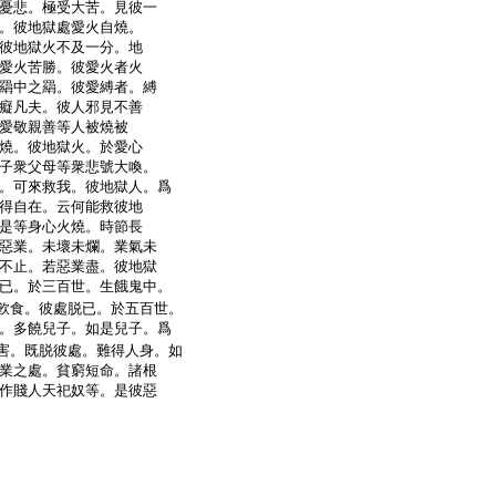
憂悲。極受大苦。見彼一
。彼地獄處愛火自燒。
彼地獄火不及一分。地
愛火苦勝。彼愛火者火
羂中之羂。彼愛縛者。縛
癡凡夫。彼人邪見不善
愛敬親善等人被燒被
燒。彼地獄火。於愛心
子衆父母等衆悲號大喚。
。可來救我。彼地獄人。爲
得自在。云何能救彼地
是等身心火燒。時節長
惡業。未壞未爛。業氣未
不止。若惡業盡。彼地獄
已。於三百世。生餓鬼中。
飮食。彼處脱已。於五百世。
。多饒兒子。如是兒子。爲
害。既脱彼處。難得人身。如
業之處。貧窮短命。諸根
作賤人天祀奴等。是彼惡