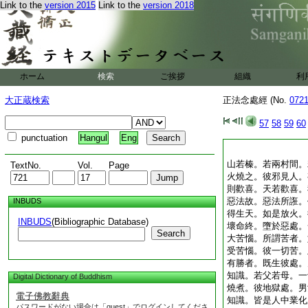
Link to the
version 2015
Link to the
version 2018
ホーム
検索
ご挨拶
組織
利
大正蔵検索
正法念處經 (No.
072
57
58
59
60
punctuation
Hangul
Eng
山若榛。若兩村間。
TextNo.
Vol.
Page
火燒之。彼邪見人。
則歡喜。天若歡喜。
惡法故。惡法所誑。
INBUDS
得生天。如是放火。
INBUDS
(Bibliographic Database)
壞命終。墮於惡處。
Search
大苦惱。所謂苦者。
受苦惱。彼一切苦。
有勝者。既生彼處。
知識。若父若母。一
Digital Dictionary of Buddhism
燒煮。彼地獄處。男
電子佛教辭典
知識。皆是人中業化
パスワードがない場合は「guest」でログインしてくださ