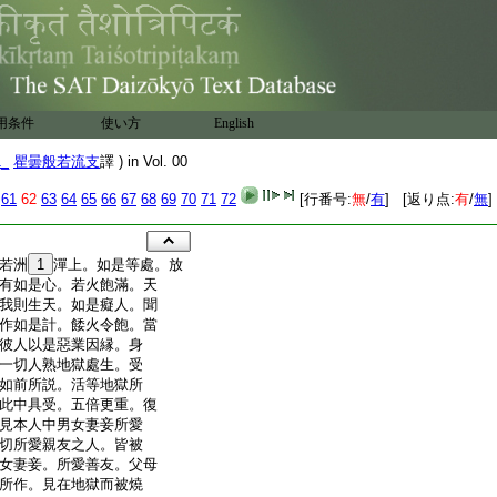
用条件
使い方
English
1_
瞿曇般若流支
譯 ) in Vol. 00
61
62
63
64
65
66
67
68
69
70
71
72
[行番号:
無
/
有
] [返り点:
有
/
無
]
若洲
1
潬上。如是等處。放
有如是心。若火飽滿。天
我則生天。如是癡人。聞
作如是計。餧火令飽。當
彼人以是惡業因縁。身
一切人熟地獄處生。受
如前所説。活等地獄所
此中具受。五倍更重。復
見本人中男女妻妾所愛
切所愛親友之人。皆被
女妻妾。所愛善友。父母
所作。見在地獄而被燒